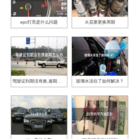
epc灯亮是什么问题
火花塞更换周期
驾驶证到期没有换,逾期怎么办??
玻璃水冻住了如何解决？