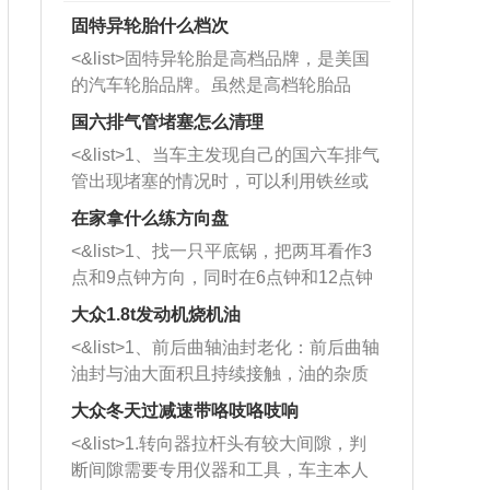
固特异轮胎什么档次
<&list>固特异轮胎是高档品牌，是美国
的汽车轮胎品牌。虽然是高档轮胎品
牌，但是中高低端的轮胎都有生产，这
国六排气管堵塞怎么清理
也是为了更好的开拓市场。
<&list>1、当车主发现自己的国六车排气
管出现堵塞的情况时，可以利用铁丝或
者是细棍，直接将杂物给取出来，如果
在家拿什么练方向盘
堵塞情况比较严重，也可以采取应急措
<&list>1、找一只平底锅，把两耳看作3
施。 <&list>2、直接利用木棍将所有的
点和9点钟方向，同时在6点钟和12点钟
杂物推到排气管里面的位置处，然后将
方向做一个标记。 <&list>2、双手握住
三元催化器拆解开，就可以将堵塞的东
大众1.8t发动机烧机油
平底锅两耳，然后往左打半圈、一圈、
西取出来。但如果是因为积碳过多引起
<&list>1、前后曲轴油封老化：前后曲轴
一圈半的练习，往右同样也要打相同的
的堵塞，就需要将三元催化器泡在草酸
油封与油大面积且持续接触，油的杂质
圈数。 <&list>3、最后强调要反复练
中进行清洗。 <&list>3、也可以利用清
和发动机内持续温度变化使其密封效果
习，这样就可以形成肌肉记忆，在真实
大众冬天过减速带咯吱咯吱响
洗剂对堵塞的情况得到解决，将清洗剂
逐渐减弱，导致渗油或漏油。<&list>2、
驾驶车辆时，不需要记忆也能打好方
放在燃油箱中，与燃油混合后，车辆启
<&list>1.转向器拉杆头有较大间隙，判
活塞间隙过大：积碳会使活塞环与缸体
向。
动时，就可以和汽油一起进入到燃烧
断间隙需要专用仪器和工具，车主本人
的间隙扩大，导致机油流入燃烧室中，