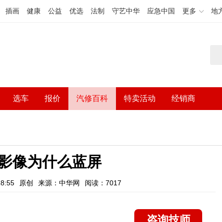
插画
健康
公益
优选
法制
守艺中华
应急中国
更多
地
选车
报价
汽修百科
特卖活动
经销商
影像为什么蓝屏
8:55
原创
来源：中华网
阅读：7017
咨询技师