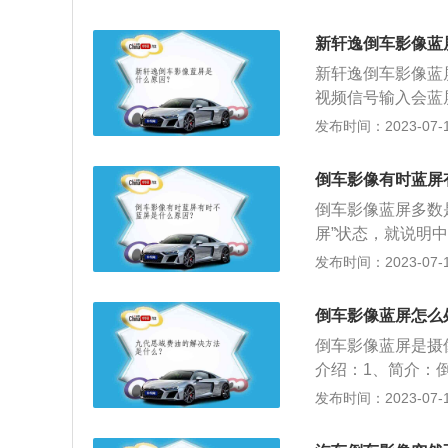
检查倒车雷达本身
息。
可以直观、清晰的
新轩逸倒车影像蓝
事件发生。
新轩逸倒车影像蓝
视频信号输入会蓝
如无松动，请检查
发布时间：2023-07-17
称倒车可视系统、
或行车安全辅助领
倒车影像有时蓝屏
车型相匹配，可从
倒车影像蓝屏多数
等考虑。
屏”状态，就说明
输到屏幕而已。以
发布时间：2023-07-17
司机上车之后由于
确，而且也很不安
倒车影像蓝屏怎么
解车辆周围的情况
倒车影像蓝屏是摄
术不好，于是就开
介绍：1、简介：
过慢都很不安全，
统等。该系统广泛
发布时间：2023-07-17
子高科技设备有很
用：该系统让倒车
万不要只盯着倒车
实用的配置之一，