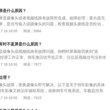
是否存在自身缺陷或损坏。汽车倒车影像是一种汽车的系统，
在车内监控车外两侧及车后视频画面的情况，避免意外及偷盗
屏是什么原因？
屏是摄像头或者视频线路有故障所造成。故障处理：显示器无
屏，是信号输入或摄像头的问题，检查视频头接线是否松动，
摄像头是否正常。倒车影像：倒车影像又称泊车辅助系统，或
 16:18:55
阅读：8966
车载监控系统等。该系统广泛应用于各类大、中、小车辆倒车
域。倒车影像的选择：在选用倒车影像时需注意是否与自己的
有时不蓝屏是什么原因？
摄像头型号、电源电压、屏幕尺寸、是否防水、抗震、抗干扰
是摄像头或视频线路有故障问题。倒档时屏幕能切换到“蓝
中控屏工作正常、倒车激活信号也正常。仅仅是视频信号沒有传
下是开车的注意事项与技巧：1、开车常看后视镜：有些新手
 16:18:55
阅读：7877
过度紧张，眼睛就一直盯着车前方看，其实这种习惯不但不正
全。新手司机上路之后，一定要勤看左右两侧后视镜，从而了
处理？
。2、保持适当车速：很多新手司机开车上路，总感觉自己技
像头故障，更换摄像头即可解决。以下是关于倒车影像的具体
得特别慢，以为这样就会安全一点。实际上开车上路过快或者
倒车影像又称泊车辅助系统，或称倒车可视系统、车载监控系
保持适当的车速才是关键。3、倒车只看倒车影像：现在的车
应用于各类大、中、小车辆倒车或行车安全辅助领域。2、作
 16:18:55
阅读：7615
多，比方说倒车影像就是一个很好的配置。但是倒车的时候千
时，车后的状况更加直观一目了然，对于倒车安全来说是非常
影像看，一定要同时看一下左右后视镜，以及车头的情况，因
当挂倒车挡时，该系统会自动接通位于车尾的高清倒车摄像