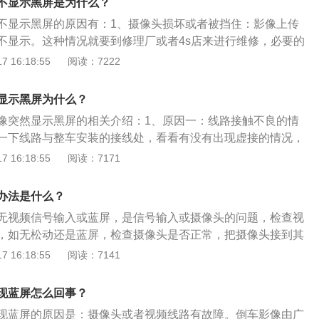
区，看车头是为了避免顾腚不顾头的情况发生。
不显示黑屏是为什么？
晰的显示于倒车液晶显示屏上。
不显示黑屏的原因有：1、摄像头损坏或者被挡住：影像上传
不显示。这种情况就要到修理厂或者4s店来进行维修，必要的
摄像头。如果仅仅是有异物将摄像头挡住，拿开就好。2、显
 16:18:55
阅读：7222
屏一直黑屏启动不起来或者出现花屏，说明显示屏已经损坏。
厂或者4s店进行检查和维修。3、电线接触不良：摄像头映射
显示黑屏为什么？
机。这种情况需要拆卸中控面板进行检查。4、电瓶亏电：汽
像突然显示黑屏的相关介绍：1、原因一：线路接触不良的情
法使用，倒车影像也就不显示。这种情况重新充电或者更换电
一下线路与整车安装的接线处，看看有没有出现虚接的情况，
其连接完好即可。2、原因二：视频电源线出现老化的情况。
 16:18:55
阅读：7171
新的电源线。3、原因三：倒车摄像头使用时间过长的情况。
不好，甚至乎还会出现很多雪花的现象。
办法是什么？
无视频信号输入或蓝屏，是信号输入或摄像头的问题，检查视
，如无松动还是蓝屏，检查摄像头是否正常，把摄像头接到其
画面，如果还是没有建议将摄像头的电源线和数据线重插，有
 16:18:55
阅读：7141
致。以下是相关介绍：1、画面：倒车影像系统，即使在晚上
得一清二楚。专业车载探头防磁、防震、防水、防尘性能有进
现蓝屏怎么回事？
示器采用TFT真彩，经过防磁处理无信号干扰、无频闪。同时
现蓝屏的原因是：摄像头或者视频线路有故障。倒车影像由广