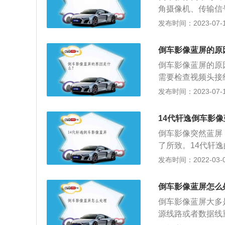
可接收两个视频，
角摄像机、传输信
平转换，自动开关
和can数据调和
发布时间：2023-07-17
面的信息清晰显示
保证倒车安全。倒
区。2、功能：汽
所示位置距离2m
载显示器添加。当
倒车影像蓝屏的原
所示位置为0.7
视摄像头提供的影
倒车影像蓝屏的原
停车，此时红线代
将摄像头安装在车
需要检查视频头接
面，视频可以由四
摄像头接到其他显
发布时间：2023-07-17
行车安全。
据线重插，有可能
视系统、车载监控
14代轩逸倒车影像
全铺助领域。
倒车影像突然蓝屏
了所致。14代轩
屏而不是黑屏，说
发布时间：2022-03-05
到屏幕而已。如果
摄像头拆卸下来接
倒车影像蓝屏怎么
源线和数据线看看
倒车影像蓝屏大多
损坏，更换摄像头
源线路或者数据线