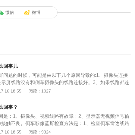
微信
微博
么回事儿
屏问题的时候，可能是由以下几个原因导致的:1、摄像头连接
显示屏线路没有和倒车摄像头的线路连接好。3、如果线路都连
源线接触不良，只需要重新插上就可以了。4、显示器没有接
 16:18:55
阅读：1027
显示蓝屏。当汽车倒车切换到蓝屏的时候，说明倒车激活的功
因为一些原因没有接收到倒车的影像而已。汽车的倒车影像是
么回事？
它不仅仅能帮助车主观察到车后方的盲区，还具备夜视的功
因是：1、摄像头、视频线路有故障；2、显示器无视频信号输
的一清二楚，能帮助车主在倒车的时候提供很多帮助，有效的
像接触不良。倒车影像蓝屏检查方法是：1、检查倒车雷达线路
碍，大大增加了我们的倒车安全。不过需要注意的是，一定要
处有无虚接接触不良；2、检查倒车雷达的探头有无故障；3、
 16:18:55
阅读：9324
头镜头保持干净，不然倒车的时候不好观察到车辆后面的信