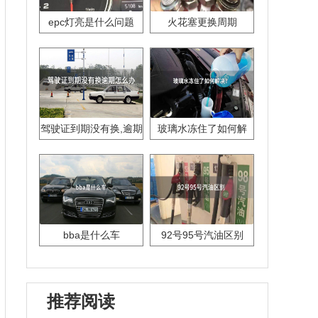
epc灯亮是什么问题
火花塞更换周期
驾驶证到期没有换,逾期
玻璃水冻住了如何解
怎么办??
决？
bba是什么车
92号95号汽油区别
推荐阅读