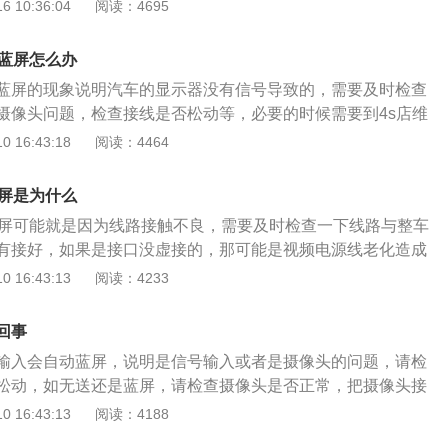
动。倒车影像就是很直观的将车子周围的地形地貌以及其他的
 10:36:04
阅读：4695
示在眼前，并且倒车影像可以使得汽车在夜间倒车的时候更加
里，不过倒车影像比较贵一点，成本就比较高些，通常都是中
像蓝屏怎么办
有原厂配置的倒车影像。如果汽车在倒挡的时候屏幕是可以切
蓝屏的现象说明汽车的显示器没有信号导致的，需要及时检查
态，那就说明中控屏工作正常，倒车激活信号也是正常的，也就
摄像头问题，检查接线是否松动等，必要的时候需要到4s店维
视频信号或许没有传输到屏幕而已。一般常见的检查方法就
汽车的泊车辅助系统，也可以称为倒车可视系统，广泛应用于
 16:43:18
阅读：4464
线路和整辆车的安装接线处是否连接好，接触不良会导致蓝屏
小型的车辆在倒车或者行驶过程中的安全辅助功能，汽车的倒
是检查一下摄像头工作电源是否正常，或者在摄像头处测试工
现在推出了360倒车影像，具有更加出色的摄影效果，没有死
黑屏是为什么
可以更有保障，受到广大车主的喜爱。
黑屏可能就是因为线路接触不良，需要及时检查一下线路与整车
有接好，如果是接口没虚接的，那可能是视频电源线老化造成
是一种汽车的系统，在倒车后视系统直观、清晰，能让驾驶员
 16:43:13
阅读：4233
外两侧及车后视频画面的情况。汽车倒车影像系统，采用远红
安装在车后，通过车内的显示屏，清晰可见车后的障碍物。即
回事
线也能看得一清二楚。仪表台、内视镜式显示器通过车后的车
输入会自动蓝屏，说明是信号输入或者是摄像头的问题，请检
的信息清晰显示。倒车影像广泛用于各种车辆，系统宽电压11-
松动，如无送还是蓝屏，请检查摄像头是否正常，把摄像头接
可驳接4路摄像头信号，倒车优先，任何状态下，倒车时自动切换
否有画面，建议将摄像头的电源线和数据线重插，有可能是接
 16:43:13
阅读：4188
毕恢复原状态，实现倒车自动唤醒功能，摄像头采用铝合金外
车影像系统，即使在晚上通过红外线也能看得一清二楚。专业
射管，宽角度视野防水级别，适用室内外工作。