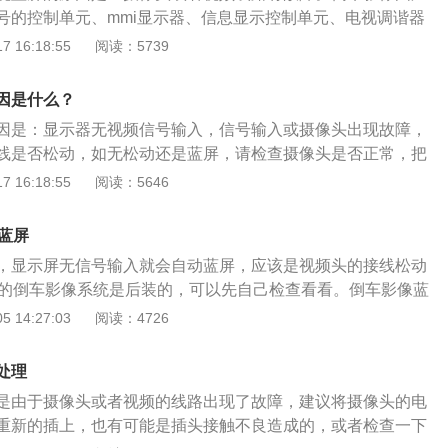
能够播放VCD，DVD，不用解码器。同时具有倒车可视自动水
号的控制单元、mmi显示器、信息显示控制单元、电视调谐器
功能。仪表台、内视镜式显示器通过车后的车载摄像头可将后
总线组成，其功能是驾驶员倒车时在显示器上能看到车后情况，
 16:18:55
阅读：5739
出来。也可同时安装两个倒车后视摄像头，达到倒车时无盲
车影像的查看方法：1、倒车影像中的绿线一般指车尾据绿线
车倒车影像是一个系列整体的系统，也可以由摄像装置添加车
，可掉头或继续倒车；2、倒车影像中的黄线，代表车位据黄线
然360度全景可视系统弥补了国内只能通过雷达或者单一的后
因是什么？
到1m，需注意减速；3、当倒车影像中的红线即将解除路障时必须
像。全景可视系统可以有四路视频输出，即前、后、左、右。
因是：显示器无视频信号输入，信号输入或摄像头出现故障，
表的位置距车尾仅为30cm。
前，车尾以及后视镜的下面。其由遥控控制，能自动地切换画
线是否松动，如无松动还是蓝屏，请检查摄像头是否正常，把
个视频组成也可以由单一的视频组成。增加行车的防盗监控与
示器看是否有画面，如果还是没有建议将摄像头的电源线和数
 16:18:55
阅读：5646
是接触不良导致的。倒车影像又称泊车辅助系统，或称倒车可
系统等，该系统广泛应用于各类大、中、小车辆倒车或行车安
蓝屏
，显示屏无信号输入就会自动蓝屏，应该是视频头的接线松动
逸的倒车影像系统是后装的，可以先自己检查看看。倒车影像蓝
明中控屏工作正常、倒车信号也正常。只是视频信号没有传输
 14:27:03
阅读：4726
检查视频头接线没有问题，那就检查摄像头是否正常，可以把
到其他显示器看是否有画面。如果还是没有，拆开摄像头的电
处理
，有可能是接触不良导致的！如果线材确认正常则怀疑摄像头
是由于摄像头或者视频的线路出现了故障，建议将摄像头的电
即可。
重新的插上，也有可能是插头接触不良造成的，或者检查一下