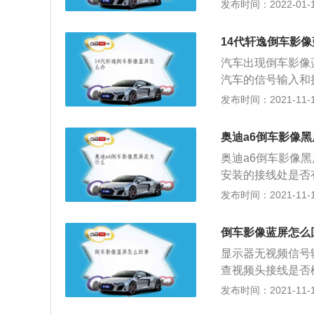
视频头接线是否松
发布时间：2022-01-16
障碍物通过屏幕展
安全，避免掉进坑
14代轩逸倒车影
高配置的车型才会
汽车出现倒车影像
换到“蓝屏”的状
汽车的信号输入和
是说蓝屏只是因为
修。倒车影像就是
发布时间：2021-11-10
是：检查倒车雷达
各种大型、中型、
现象出现；还有就
车系统通过发展，
作电压是否正常。
奥迪a6倒车影像
角，使汽车的倒车
奥迪a6倒车影像
安装的接线处是否
的。汽车倒车影像
发布时间：2021-11-10
实时在车内监控车
外线广角摄像装置
倒车影像蓝屏怎么
使在晚上通过红外
显示器无视频信号
载摄像头可将后面
查视频头接线是否
32V输入，最多
到其他显示器看是
发布时间：2021-11-10
倒车画面，倒车完
触不良导致的！倒
壳，高功率红外发