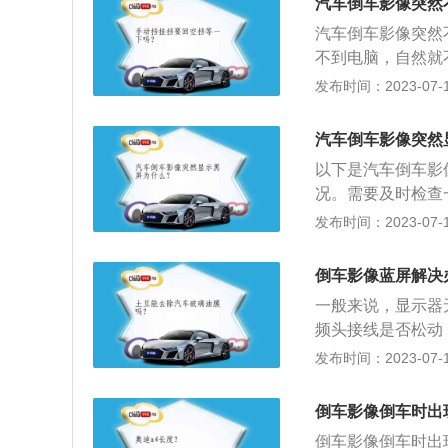
为倒车影像也有盲
汽车倒车影像突然
头，将车后状况清
汽车倒车影像突然
不到电脑，自然就
时候可以更换新的
发布时间：2023-07-17
示屏损坏：当显示
这种情况要到修理
汽车倒车影像突然
的画面传送不到主
以下是汽车倒车影
车的多媒体系统无
况。需要及时检查
瓶即可。
如果有的话只要将
发布时间：2023-07-17
可以尝试更换一条
导致芯片感光效果
倒车影像蓝屏解决
一般来说，显示器
频头接线是否松动
他显示器看是否有
发布时间：2023-07-17
可能是接触不良导
通过红外线也能看
倒车影像倒车时出
一步提升。车载显
倒车影像倒车时出