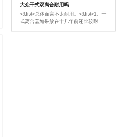
室，最后形成废气排出，就可以让三元
无法制作，需要将车辆送到修理厂或4s
造成烧机油。<&list>3、机油粘度。使用
大众干式双离合耐用吗
催化器得到清洗，排气管堵塞的情况就
店；<&list>2.车辆半轴套管防尘罩破
机油粘度过小的话，同样会有烧机油现
<&list>总体而言不太耐用。<&list>1、干
能够得到解决。
裂，破裂后会出现漏油现象，使半轴磨
象，机油粘度过小具有很好的流动性，
式离合器如果放在十几年前还比较耐
损严重，磨损的半轴容易损坏，产生异
容易窜入到气缸内，参与燃烧。<&list>
用，但是由于现在的汽车发动机动力输
响；<&list>3.稳定器的转向胶套和球头
4、机油量。机油量过多，机油压力过
出越来越高，使得干式离合器散热不足
老化，一般是使用时间过长造成的。解
大，会将部分机油压入气缸内，也会出
的缺陷也逐渐暴露出来。<&list>2、由于
决方法是更换新的质量好的转向橡胶套
现烧机油。<&list>5、机油滤清器堵塞：
干式双离合的工作环境暴露在空气中，
和球头。
会导致进气不畅，使进气压力下降，形
而离合器的散热也是通离合器罩上面的
成负压，使机油在负压的情况下吸入燃
几个小孔来进行散热。但是在行驶过程
烧室引起烧机油。<&list>6、正时齿轮或
中变速箱需要换挡，就不得不使得离合
链条磨损：正时齿轮或链条的磨损会引
器频繁工作。<&list>3、长时间的低速行
起气阀和曲轴的正时不同步。由于轮齿
驶以及过于频繁的启停，导致离合器的
或链条磨损产生的过量侧隙，使得发动
温度不断升高，而低速行驶时空气流动
机的调节无法实现：前一圈的正时和下
效率不高，无法将离合器中的热量有效
一圈可能就不一样。当气阀和活塞的运
的带走，导致离合器内部的温度不断升
动不同步时，会造成过大的机油消耗。
高，加速离合器的磨损。
解决方法：更换正时齿轮或链条。<&list
>7、内垫圈、进风口破裂：新的发动机
设计中，经常采用各种由金属和其他材