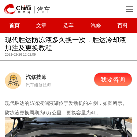
汽车
首页
文章
选车
汽修
百科
现代胜达防冻液多久换一次，胜达冷却液
加注及更换教程
2021-02-26 12:02:09
汽修技师
我要咨询
汽车维修技师
现代胜达的防冻液储液罐位于发动机的左侧，如图所示。
防冻液更换周期为6万公里，更换容量为4L。