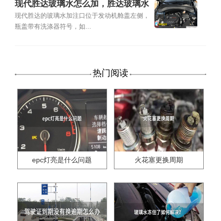
现代胜达玻璃水怎么加，胜达玻璃水
加注位置及容量
现代胜达的玻璃水加注口位于发动机舱盖左侧，
瓶盖带有洗涤器符号，如...
热门阅读
epc灯亮是什么问题
火花塞更换周期