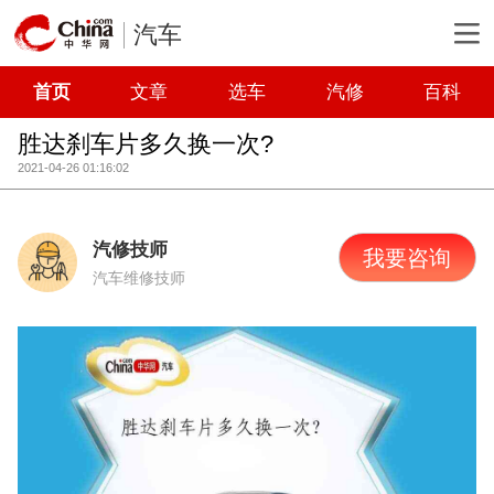
汽车
首页
文章
选车
汽修
百科
胜达刹车片多久换一次?
2021-04-26 01:16:02
汽修技师
我要咨询
汽车维修技师