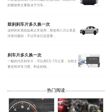
车片多少钱
的磨损率主要取决于汽车...
鼓刹刹车片多久换一次
这种刹车系统如果正常使用，那使用八万公里是
没有问题的，不过车友们还是要...
刹车片多久换一次
一般的汽车刹车片，可以用5万-7万公里，当然主
要还和开车习惯、和走的线...
热门阅读