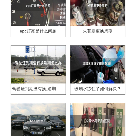
epc灯亮是什么问题
火花塞更换周期
驾驶证到期没有换,逾期怎么办??
玻璃水冻住了如何解决？