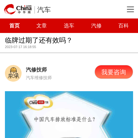
汽车
首页
文章
选车
汽修
百科
临牌过期了还有效吗？
2023-07-17 16:18:55
汽修技师
我要咨询
汽车维修技师