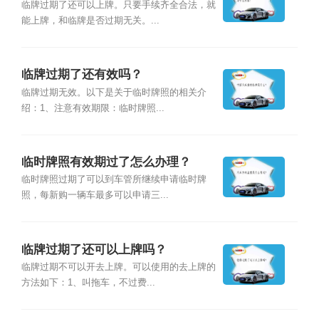
临牌过期了还可以上牌。只要手续齐全合法，就
能上牌，和临牌是否过期无关。...
临牌过期了还有效吗？
临牌过期无效。以下是关于临时牌照的相关介
绍：1、注意有效期限：临时牌照...
临时牌照有效期过了怎么办理？
临时牌照过期了可以到车管所继续申请临时牌
照，每新购一辆车最多可以申请三...
临牌过期了还可以上牌吗？
临牌过期不可以开去上牌。可以使用的去上牌的
方法如下：1、叫拖车，不过费...