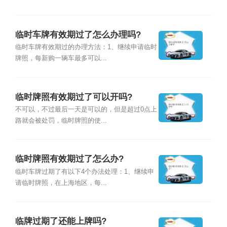
临时车牌有效期过了怎么办理吗?
临时车牌有效期过的办理方法：1、继续申请临时
牌照，每新购一辆车最多可以...
临时牌照有效期过了可以开吗?
不可以，不过最后一天是可以的，但是超过0点上
路就会被处罚，临时牌照的使...
临时牌照有效期过了怎么办?
临时车牌过期了有以下4个办法处理：1、继续申
请临时牌照，在上海地区，每...
临牌过期了还能上牌吗?