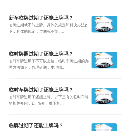
新车临牌过期了还能上牌吗？
临牌过期就不能上牌。具体的规定和解决办法如
下：具体的规定：过期就不能上...
临时牌照过期了还能上牌吗？
临时车牌过期了不可以上路，临时车牌过期的办
理方法如下：办理延期：本地临...
临时车牌过期了还能上牌吗？
临时车牌过期了还能上牌。以下是有关临时车牌
的相关介绍：1、简介：准予机...
临牌过期了还能上牌吗？