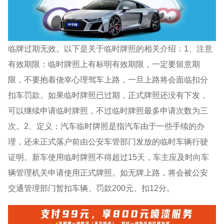
临牌过期无效。以下是关于临时牌照的相关介绍：1、注意
有效期限：临时牌照上有标明有效期限，一定要留意期
限，不要抱着侥幸心理驾车上路，一旦上路将会面临扣分
扣车罚款。如果临时牌照已过期，正式牌照还没有下发，
可以继续申请临时牌照，不过临时牌照最多申请次数为三
次。2、定义：汽车临时牌照是指汽车由于一些手续的办
理，还未正式落户前由公安车管部门发放的临时车辆行驶
证明。新车使用临时牌照不得超过15天，车主应及时向车
辆管理机关申请使用正式牌照。如无牌上路，将会被公安
交通管理部门暂扣车辆、罚款200元、扣12分。