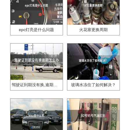
epc灯亮是什么问题
火花塞更换周期
驾驶证到期没有换,逾期怎么办??
玻璃水冻住了如何解决？