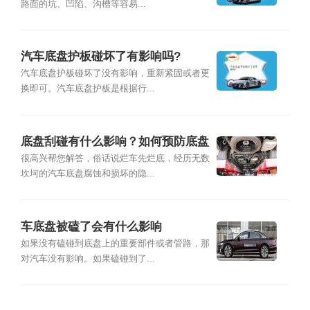
路面的坑、凹陷、沟槽等容易...
汽车底盘护板碰坏了有影响吗?
汽车底盘护板碰坏了没有影响，重新紧固或者更
换即可。汽车底盘护板是根据行...
底盘刮碰有什么影响？如何预防底盘
刮碰损坏
很高兴帮您解答，俗话说烂车先烂底，经历无数
坎坷的汽车底盘腐蚀和损坏的隐...
车底盘被磕了会有什么影响
如果没有磕碰到底盘上的重要部件或者管路，那
对汽车没有影响。如果磕碰到了...