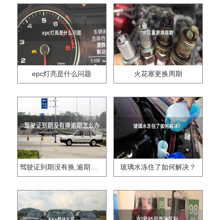
epc灯亮是什么问题
火花塞更换周期
驾驶证到期没有换,逾期怎么办??
玻璃水冻住了如何解决？