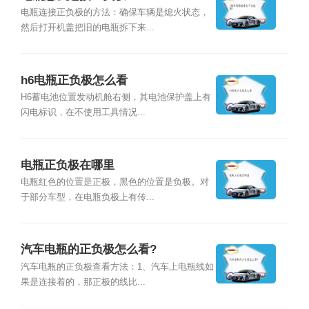
电瓶连接正负极的方法：确保车辆是熄火状态，
然后打开机盖把旧的电瓶拆下来...
h6电瓶正负极怎么看
H6蓄电池位置发动机舱右侧，其电池保护盖上有
闪电标识，在不使用工具情况...
电瓶正负极在哪里
电瓶红色的位置是正极，黑色的位置是负极。对
于部分车型，在电瓶负极上有传...
汽车电瓶的正负极怎么看?
汽车电瓶的正负极查看方法：1、汽车上电瓶线如
果是连接着的，那正极的线比...