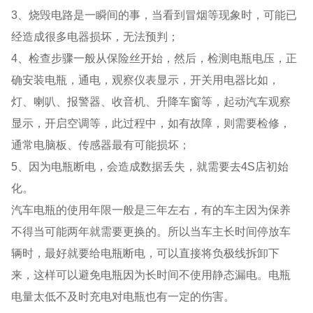
3、烧毁电路是一瞬间的事，当看到冒烟等现象时，可能已
经造成很多电器损坏，无法预判；
4、检查步骤一般从保险丝开始，然后，检测电瓶电压，正
确安装电瓶，通电，观察仪表显示，开关用电器比如，
灯、喇叭、报警器、收音机、升降车窗等，起动汽车观察
显示，开启空调等，此过程中，如有故障，则需要检修，
通常电脑板、传感器最有可能损坏；
5、因为电瓶断电，会造成数据丢失，就需要去4S店初始
化。
汽车电瓶的使用年限一般是三年左右，有的车主因为保养
不得当可能两年就需要更换的。所以当车主长时间停放车
辆时，最好就要给电瓶断电，可以直接将负极线拆卸下
来，这样可以避免电瓶因为长时间不使用静态漏电。电瓶
电量太低不及时充电对电瓶也有一定的伤害。