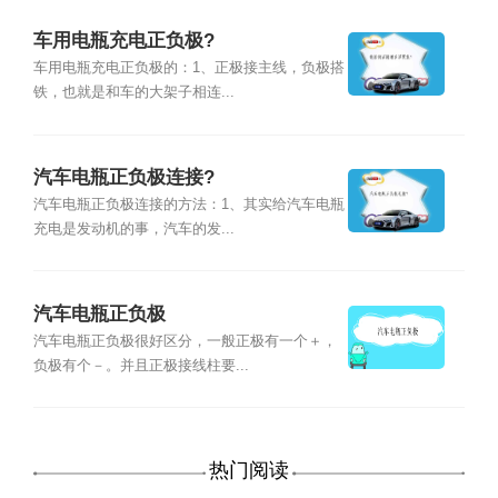
车用电瓶充电正负极?
车用电瓶充电正负极的：1、正极接主线，负极搭
铁，也就是和车的大架子相连...
汽车电瓶正负极连接?
汽车电瓶正负极连接的方法：1、其实给汽车电瓶
充电是发动机的事，汽车的发...
汽车电瓶正负极
汽车电瓶正负极很好区分，一般正极有一个＋，
负极有个－。并且正极接线柱要...
热门阅读