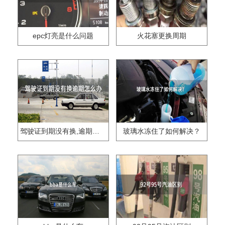
epc灯亮是什么问题
火花塞更换周期
驾驶证到期没有换,逾期怎么办??
玻璃水冻住了如何解决？