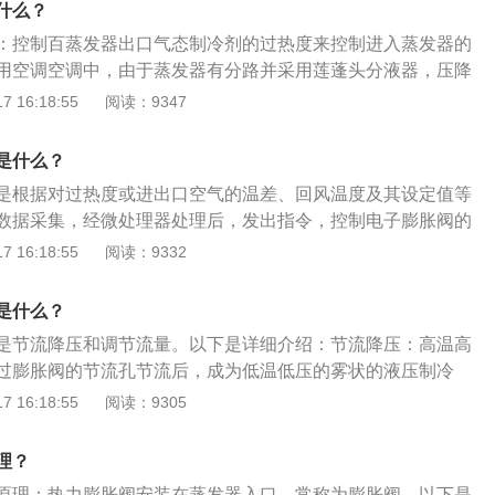
高，内压也会升高。当作用在隔膜上的压力大于蒸发器入口压
什么？
剂液体经过节流阀时，因受阻而使压力下降，导致部分制冷剂
和时，针阀将离开阀座，阀门将打开，制冷剂将流入蒸发器。
：控制百蒸发器出口气态制冷剂的过热度来控制进入蒸发器的
收气化潜热，其本身温度也相应降低，成为低温低压的湿蒸
剂进入蒸发器，蒸发器内压力随之升高，回风温度降低，隔膜
用空调空调中，由于蒸发器有分路并采用莲蓬头分液器，压降
器。
侧压力降低，阀门关闭。因为隔膜上下两侧的压力往往处于不
发器进出口温度各不相同。膨胀阀大致由阀体、感温包、平衡
 16:18:55
阅读：9347
做一个开合的循环。膨胀阀有三种结构形式，即外平衡膨胀
节流降压的作用，在制冷剂进入蒸发器前，要将中温高压的制
和H型膨胀阀，下面分别介绍。外部平衡膨胀阀：膨胀阀的入
低压的湿蒸汽，然后制冷剂在蒸发器中吸收热量达到制冷效
是什么？
器，出口连接到蒸发器。膨胀阀上部有隔膜，隔膜通过细管与
阀分类：热力膨胀阀分为内平衡式和外平衡式。
包安装在蒸发器出口的管道上，其内部充满制冷剂气体。当蒸
是根据对过热度或进出口空气的温差、回风温度及其设定值等
时，感温包内的气体体积也会发生变化，进而压力变化作用在
数据采集，经微处理器处理后，发出指令，控制电子膨胀阀的
的腔室中还有一根平衡管，穿过蒸发器的出口。阀门中间有一
负荷的要求。膨胀阀是制冷系统中的一个重要部件，一般安装
 16:18:55
阅读：9332
剂的流动。阀门下方有一个调节弹簧。弹簧力试图关闭阀门，
之间。膨胀阀使中温高压的液体制冷剂通过其节流成为低温低
方的杆作用在隔膜的下部。可以看出，膜片受到三个力的作
制冷剂在蒸发器中吸收热量达到制冷效果，膨胀阀通过蒸发器
是什么？
制冷剂气体的向下压力，另一个是弹簧的向上推力，另一个是
来控制阀门流量，防止出现蒸发器面积利用不足和敲缸现象。
是节流降压和调节流量。以下是详细介绍：节流降压：高温高
剂的压力，作用在膜片下部，阀门的开启取决于这三个力的综
过膨胀阀的节流孔节流后，成为低温低压的雾状的液压制冷
发创造条件。调节流量：进入蒸发器的液态制冷剂，经过蒸发
 16:18:55
阅读：9305
态蒸发为气态，吸收热量，降低车内的温度。膨胀阀控制制冷
发器的出口完全为气态制冷剂，若流量过大，出口含有液态制
理？
缩机产生液击。若制冷剂流量过小，提前蒸发完毕，造成制冷
原理：热力膨胀阀安装在蒸发器入口，常称为膨胀阀。以下是