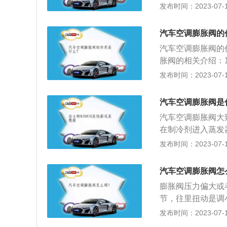
开度，以满足系统
发布时间：2023-07-17
阀是制冷系统中的
膨胀阀使中温高压
汽车空调膨胀阀的
在蒸发器中吸收热
汽车空调膨胀阀的
阀门流量，防止出
胀阀的相关介绍：
为膨胀阀，主要作
发布时间：2023-07-17
节流孔节流后，成
(2)控制制冷剂
汽车空调膨胀阀是
制冷剂，若流量过
汽车空调膨胀阀大
量过小，提前蒸发
在制冷剂进入蒸发
照平衡方式不同，
后制冷剂在蒸发器
发布时间：2023-07-17
结构型式。
是控制蒸发器出口
2、在专用空调中
汽车空调膨胀阀怎
成蒸发器进出口温
膨胀阀压力偏大或
个部件。3、汽车
节，往里扭动是调
热力膨胀阀的平衡
方法是：可以通过
发布时间：2023-07-17
胀阀工作原理基本
常，如果不正常将