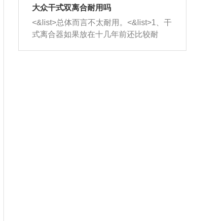
室，最后形成废气排出，就可以让三元
无法制作，需要将车辆送到修理厂或4s
造成烧机油。<&list>3、机油粘度。使用
大众干式双离合耐用吗
催化器得到清洗，排气管堵塞的情况就
店；<&list>2.车辆半轴套管防尘罩破
机油粘度过小的话，同样会有烧机油现
<&list>总体而言不太耐用。<&list>1、干
能够得到解决。
裂，破裂后会出现漏油现象，使半轴磨
象，机油粘度过小具有很好的流动性，
式离合器如果放在十几年前还比较耐
损严重，磨损的半轴容易损坏，产生异
容易窜入到气缸内，参与燃烧。<&list>
用，但是由于现在的汽车发动机动力输
响；<&list>3.稳定器的转向胶套和球头
4、机油量。机油量过多，机油压力过
出越来越高，使得干式离合器散热不足
老化，一般是使用时间过长造成的。解
大，会将部分机油压入气缸内，也会出
的缺陷也逐渐暴露出来。<&list>2、由于
决方法是更换新的质量好的转向橡胶套
现烧机油。<&list>5、机油滤清器堵塞：
干式双离合的工作环境暴露在空气中，
和球头。
会导致进气不畅，使进气压力下降，形
而离合器的散热也是通离合器罩上面的
成负压，使机油在负压的情况下吸入燃
几个小孔来进行散热。但是在行驶过程
烧室引起烧机油。<&list>6、正时齿轮或
中变速箱需要换挡，就不得不使得离合
链条磨损：正时齿轮或链条的磨损会引
器频繁工作。<&list>3、长时间的低速行
起气阀和曲轴的正时不同步。由于轮齿
驶以及过于频繁的启停，导致离合器的
或链条磨损产生的过量侧隙，使得发动
温度不断升高，而低速行驶时空气流动
机的调节无法实现：前一圈的正时和下
效率不高，无法将离合器中的热量有效
一圈可能就不一样。当气阀和活塞的运
的带走，导致离合器内部的温度不断升
动不同步时，会造成过大的机油消耗。
高，加速离合器的磨损。
解决方法：更换正时齿轮或链条。<&list
>7、内垫圈、进风口破裂：新的发动机
设计中，经常采用各种由金属和其他材