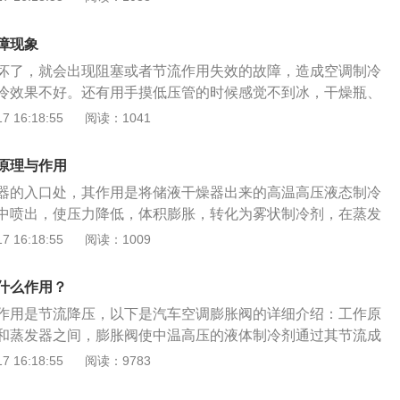
内温度稳定，膨胀阀可自动调节进入蒸发器的流量，满足制冷
、防止液锤。避免液态制冷剂进入压缩机造成液锤，同时将过
障现象
围内。汽车膨胀阀安装在蒸发器的入口处，其作用是将储液干
坏了，就会出现阻塞或者节流作用失效的故障，造成空调制冷
压液态制冷剂从膨胀阀的小孔中喷出，使压力降低，体积膨
冷效果不好。还有用手摸低压管的时候感觉不到冰，干燥瓶、
冷剂，在蒸发器中吸收热量，变成气态制冷剂。同时可以根据
现象，高压和低压不正常，高压管的温度也不正常。启动空调
 16:18:55
阅读：1041
剂的流量，保证蒸发器出口的制冷剂全部转化为气体。膨胀阀
阀或者冷凝器处听不到嗖嗖的声音。膨胀阀冰堵最简单最有效
固定在回气管上的感温包内充有惰性液体作为制冷剂。当蒸发
微冰堵，可以使用热毛巾敷在冰堵处；2、冰堵程度如果比较严
，感温包内的液体温度会升高，内压也会升高。当作用在隔膜
原理与作用
统的正常运行，就需要更换过滤干燥器；3、很有可能是制冷
器入口压力和过热弹簧力之和时，针阀将离开阀座，阀门将打
器的入口处，其作用是将储液干燥器出来的高温高压液态制冷
温下结冰导致的，这样就需要更换膨胀阀；4、放掉制冷剂，
蒸发器。2、针阀开启后，制冷剂进入蒸发器，蒸发器内压力
中喷出，使压力降低，体积膨胀，转化为雾状制冷剂，在蒸发
管路，重新抽真空加制冷剂。当汽车空调系统里面有水分的
度降低，隔膜下侧压力升高，上侧压力降低，阀门关闭。因为
成气态制冷剂。同时可以根据制冷负荷调节制冷剂的流量，保
 16:18:55
阅读：1009
工作就会在膨胀阀处出现结冰堵塞的情况。汽车空调膨胀阀如
力往往处于不平衡状态，不断地做一个开合的循环。
冷剂全部转化为气体。膨胀阀的功能1.节流降压：将来自干燥
现空调不制冷，当空调运行一段时间冰就会融化，堵塞的现象
制冷剂降压为低温、低压、易蒸发的雾状制冷剂，进入蒸发
可以制冷了，制冷后膨胀阀又会产生冰堵，这样反复循环，就
什么作用？
的高压侧和低压侧；2.调节制冷剂流量：由于制冷剂负荷和压
去判断膨胀阀是否出现堵塞的现象。
作用是节流降压，以下是汽车空调膨胀阀的详细介绍：工作原
需要相应调节流量，以保持车内温度稳定，膨胀阀可自动调节
和蒸发器之间，膨胀阀使中温高压的液体制冷剂通过其节流成
，满足制冷剂循环的要求；3.防止液锤：避免液态制冷剂进入
汽，然后制冷剂在蒸发器中吸收热量达到制冷效果，膨胀阀通
 16:18:55
阅读：9783
同时将过热度控制在一定范围内。膨胀阀的工作原理固定在回
热度变化来控制阀门流量，防止出现蒸发器面积利用不足和敲
充有惰性液体作为制冷剂。当蒸发器出口温度较高时，感温包
：节流降压并调节制冷系统的过热度及冷媒循环量，经冷凝器