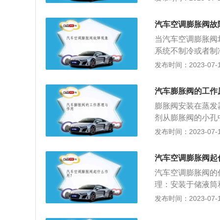
节流量，以保持车
象。
剂循环的要求。3
汽车空调膨胀阀故
热度控制在一定范
当汽车空调膨胀阀
燥器出来的高温高
系统不制冷或者制
胀，转化为雾状制
冷凝器出现结霜的
发布时间：2023-07-17
制冷负荷调节制冷
制冷的时候，膨胀
的工作原理：1、
方法：1、对于轻
器出口温度较高时
汽车膨胀阀的工作
重，影响到空调系
上的压力大于蒸发
膨胀阀安装在蒸发
剂内有水分，在低
开，制冷剂将流入
剂从膨胀阀的小孔
用高压氮气吹一下
随之升高，回风温
器中吸收热量，变
发布时间：2023-07-17
话，那么空调制冷
隔膜上下两侧的压
证蒸发器出口的制
果堵塞了，就会出
瓶的中、高压液态
就没有了，空调又
汽车空调膨胀阀起
器，即分离制冷剂
可以根据这个现象
汽车空调膨胀阀的
缩机转速的变化，
理：安装于储液筒
进入蒸发器的流量
为低温低压的湿蒸
发布时间：2023-07-17
压缩机造成液锤，
过蒸发器末端的过
气管上的感温包内
缸现象。功能作用