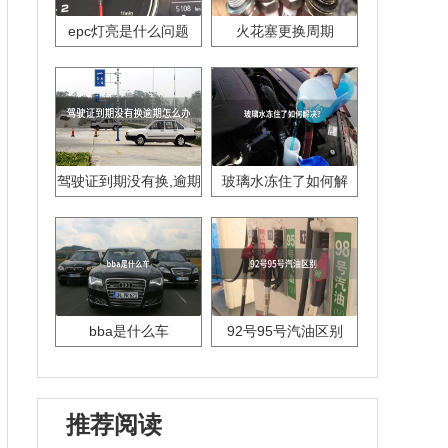
epc灯亮是什么问题
火花塞更换周期
驾驶证到期没有换,逾期
玻璃水冻住了如何解
怎么办??
决？
bba是什么车
92号95号汽油区别
推荐阅读