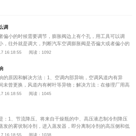
么调
者偏小的时候需要调节，膨胀阀边上有个孔，用工具可以调
小，往外就是调大，判断汽车空调膨胀阀是否偏大或者偏小的
观察压力来判断，如果高压很高而低压很低，则膨胀阀不正
 16:18:55
阅读：1092
影响制冷，如果阀门调节不当，将会影响高压和低压。以下是
整方法：1、在调试前，应先松开填料压盖，调整后随手将盖
响
泄漏；在调试前，可先估算一下实际情况，当接近调稳时，将
响的原因和解决方法：1、空调内部异响，空调风道内有异
分之一、二分之一圈即可，转动过热度调节螺栓，并观察低压
间未曾更换，风道内有树叶等异物；解决方法：在修理厂用高
调节螺栓逆向旋转，弹簧弹力增大，阀的开度减小，即流量减
可；2、冷媒蒸发膨胀时产生的异响，空调压缩机内冷媒中存
 16:18:55
阅读：1045
螺栓，弹簧弹力减弱，阀的开度增大，即流量增多；一般将螺
在冷媒蒸发膨胀时产生异响；解决方法：抽换冷媒，如果一段
热度变化量约为0度。
且声音位于中控台内部，则干燥瓶效率降低的概率较大。如果
旧，而异响位置位于压缩机附近，那么压缩机内部机械结构损
是：1、节流降压。将来自干燥瓶的中、高压液态制冷剂降压
、空调皮带轮和皮带打滑，在打滑的过程中就会发出尖锐的摩
蒸发的雾状制冷剂，进入蒸发器，即分离制冷剂的高压侧和低
检查空调皮带轮和皮带，及时修理即可；4、手套箱内异响，
冷剂流量。由于制冷剂负荷和压缩机转速的变化，需要相应调
 16:18:55
阅读：1038
传来类似流水声音的异响。这是空调节膨胀阀在工作，正常现