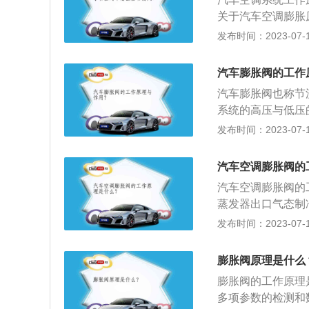
不足。
关于汽车空调膨胀
压侧压力偏低，低
发布时间：2023-07-17
堵时，膨胀阀进出
故障一样。3、开
汽车膨胀阀的工作
低压侧压力偏高。
汽车膨胀阀也称节
系统的高压与低压
却液的流动主要靠
发布时间：2023-07-17
蒸汽泡，这时就会
面就会出现凹坑，
汽车空调膨胀阀的
膨胀阀的作用：把
汽车空调膨胀阀的
蒸发器中的液态制
蒸发器出口气态制
击现象和蒸发器出
不同，膨胀阀分为
发布时间：2023-07-17
并采用莲蓬头分液
空调膨胀阀的作用
膨胀阀原理是什么
经冷凝器排至膨胀
膨胀阀的工作原理
汽进入蒸发箱进行
多项参数的检测和