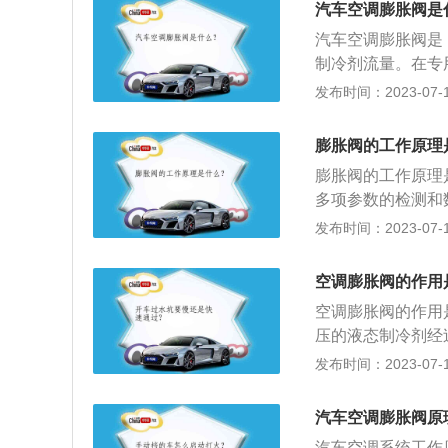
内的液体温度会升
汽车空调膨胀阀是
冷凝后的高压制冷
力和过热弹簧力之
汽车空调膨胀阀是
液体气化，同时吸
针阀开启后，制冷
制冷剂流量。在专
汽，然后进入蒸发
下侧压力升高，上
道比较大，造成蒸
发布时间：2023-07-17
平衡状态，不断地
管三部分组成，其
阀、内平衡膨胀阀
冷剂液体变成低温
膨胀阀的工作原理
口连接到储液干燥
果。汽车空调膨胀
感温包连接。感温
膨胀阀的工作原理
发器出口温度变化
多项参数的检测和
膜片上。隔膜下方
开度，以满足系统
发布时间：2023-07-17
个阀门，控制制冷
于储液筒和蒸发器
弹簧力通过阀门上
压的湿蒸汽，然后
空调膨胀阀的作用
用，一个是热泡内
末端的过热度变化
空调膨胀阀的作用
蒸发器出口处制冷
压的液态制冷剂经
合作用。
剂，为制冷剂的蒸
发布时间：2023-07-17
器后，制冷剂由液
剂的流量，保证蒸
汽车空调膨胀阀原
冷剂，可能进入压
汽车空调系统工作