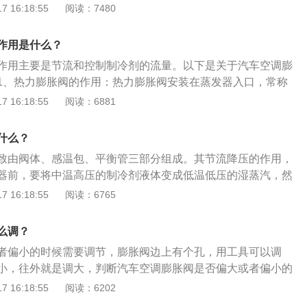
负荷的要求。以下是膨胀阀的相关介绍：1、安装位置：膨胀
 16:18:55
阅读：7480
一个重要部件，一般安装于储液筒和蒸发器之间。2、原理：
的液体制冷剂通过其节流成为低温低压的湿蒸汽，然后制冷剂
作用是什么？
量达到制冷效果，膨胀阀通过蒸发器末端的过热度变化来控制
作用主要是节流和控制制冷剂的流量。以下是关于汽车空调膨
现蒸发器面积利用不足和敲缸现象。
1、热力膨胀阀的作用：热力膨胀阀安装在蒸发器入口，常称
用有两个：(1)节流做用：高温高压的液态制冷剂经过膨胀阀的
 16:18:55
阅读：6881
为低温低压的雾状的液压制冷剂，为制冷剂的蒸发创造条件。
的流量：膨胀阀控制制冷剂的流量，保证蒸发器的出口完全为气态
什么？
大，出口含有液态制冷剂，进入压缩机产生液击；若制冷剂流
致由阀体、感温包、平衡管三部分组成。其节流降压的作用，
完毕，造成制冷不足。2、热力膨胀阀的种类：热力膨胀阀按
器前，要将中温高压的制冷剂液体变成低温低压的湿蒸汽，然
分内平衡式和外平衡式；外平衡式热力膨胀阀分F型和H型两种
中吸收热量达到制冷效果。以下是相关内容介绍：1、膨胀阀
 16:18:55
阅读：6765
气态制冷剂的过热度来控制进入蒸发器的气态制冷剂流量。
，由于蒸发器有分路并采用莲蓬头分液器，压降道比较大，造
么调？
度各不相同。就是把空调管路中的制冷剂从液态变成气态的一
者偏小的时候需要调节，膨胀阀边上有个孔，用工具可以调
空调膨胀阀分类，热力膨胀阀分为内平衡式和外平衡式。按照
小，往外就是调大，判断汽车空调膨胀阀是否偏大或者偏小的
方式分为内平衡式和外平衡式，内平衡式膨胀阀与外平衡式膨
观察压力来判断，如果高压很高而低压很低，则膨胀阀不正
 16:18:55
阅读：6202
相同。
影响制冷，如果阀门调节不当，将会影响高压和低压。以下是