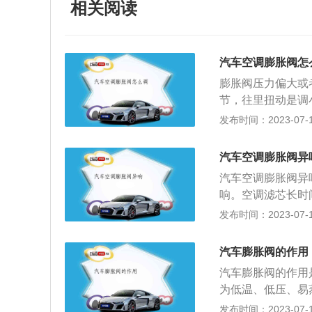
相关阅读
汽车空调膨胀阀怎
膨胀阀压力偏大或
节，往里扭动是调
方法是：可以通过
发布时间：2023-07-17
常，如果不正常将
汽车空调膨胀阀调
汽车空调膨胀阀异
压紧，以防制冷剂
汽车空调膨胀阀异
调节螺栓再转动四
响。空调滤芯长时
压力；2、把阀的
压气流吹出异物即
发布时间：2023-07-17
少；顺向旋转调节
在空气或者水分，
栓旋转一圈，其过
时间后异响复发，
汽车膨胀阀的作用
抽换冷媒后情况依
汽车膨胀阀的作用
坏的概率较大；3
为低温、低压、易
擦音；解决方法：
压侧。2、调节制
发布时间：2023-07-17
开空调时手套箱内