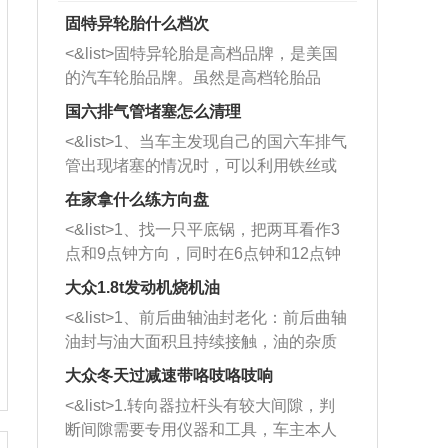
固特异轮胎什么档次
<&list>固特异轮胎是高档品牌，是美国
的汽车轮胎品牌。虽然是高档轮胎品
牌，但是中高低端的轮胎都有生产，这
国六排气管堵塞怎么清理
也是为了更好的开拓市场。
<&list>1、当车主发现自己的国六车排气
管出现堵塞的情况时，可以利用铁丝或
者是细棍，直接将杂物给取出来，如果
在家拿什么练方向盘
堵塞情况比较严重，也可以采取应急措
<&list>1、找一只平底锅，把两耳看作3
施。 <&list>2、直接利用木棍将所有的
点和9点钟方向，同时在6点钟和12点钟
杂物推到排气管里面的位置处，然后将
方向做一个标记。 <&list>2、双手握住
三元催化器拆解开，就可以将堵塞的东
大众1.8t发动机烧机油
平底锅两耳，然后往左打半圈、一圈、
西取出来。但如果是因为积碳过多引起
<&list>1、前后曲轴油封老化：前后曲轴
一圈半的练习，往右同样也要打相同的
的堵塞，就需要将三元催化器泡在草酸
油封与油大面积且持续接触，油的杂质
圈数。 <&list>3、最后强调要反复练
中进行清洗。 <&list>3、也可以利用清
和发动机内持续温度变化使其密封效果
习，这样就可以形成肌肉记忆，在真实
大众冬天过减速带咯吱咯吱响
洗剂对堵塞的情况得到解决，将清洗剂
逐渐减弱，导致渗油或漏油。<&list>2、
驾驶车辆时，不需要记忆也能打好方
放在燃油箱中，与燃油混合后，车辆启
<&list>1.转向器拉杆头有较大间隙，判
活塞间隙过大：积碳会使活塞环与缸体
向。
动时，就可以和汽油一起进入到燃烧
断间隙需要专用仪器和工具，车主本人
的间隙扩大，导致机油流入燃烧室中，