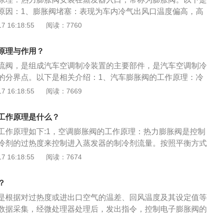
原因：1、膨胀阀堵塞：表现为车内冷气出风口温度偏高，高
压侧呈负压值。微堵时，膨胀阀进口端会出现霜层或凝露；全
 16:18:55
阅读：7760
口无温差。2、失灵：膨胀阀开度过小或失灵，其现象同堵塞
口过大：膨胀阀开度过大，表现为车内冷气出风口温度偏高。
原理与作用？
流阀，是组成汽车空调制冷装置的主要部件，是汽车空调制冷
的分界点。以下是相关介绍：1、汽车膨胀阀的工作原理：冷
水泵的压力来工作。当水泵吸水的压力很低的一侧，将会产生
 16:18:55
阅读：7669
出现水量下降的状况。但是很容易产生穴蚀的现象，这时候表
如果不防止这点问题的产生会直接减少使用的寿命。2、汽车
工作原理是什么？
来自储液干燥器的高压液态制冷剂节流减压。调节和控制进入
工作原理如下:1，空调膨胀阀的工作原理：热力膨胀阀是控制
冷剂量，使之适应制冷负荷的变化，同时可防止压缩机发生液
冷剂的过热度来控制进入蒸发器的制冷剂流量。按照平衡方式
口蒸气异常过热。
外平衡式和内平衡式。在专用空调空调中，由于蒸发器有分路
 16:18:55
阅读：7674
器，压降比较大，造成蒸发器进出口温度各不相同。2，汽车
：是低压制冷剂蒸汽被压缩机吸入并压缩为高压高温蒸汽后，
？
阀，使高压常温制冷剂液体,经过膨胀阀节流后变成低压低温蒸
是根据对过热度或进出口空气的温差、回风温度及其设定值等
热力交换，使空调出风口吹出冷风。
数据采集，经微处理器处理后，发出指令，控制电子膨胀阀的