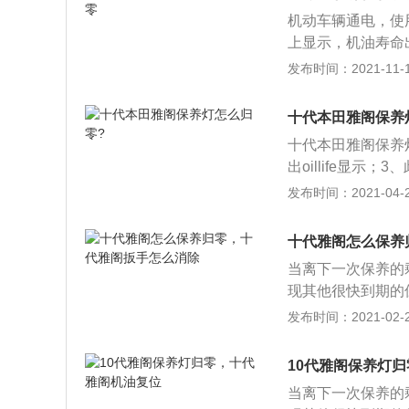
之后，车辆的保养
机动车辆通电，使
上显示，机油寿命
灯就会被清零，在5
发布时间：2021-11-10
起，说明车辆到了
的数值，后期不可
十代本田雅阁保养
手动消除，等到时
十代本田雅阁保养
录。
出oillife显示
的TRIP键。等
发布时间：2021-04-25
十代雅阁怎么保养
当离下一次保养的
现其他很快到期的
以重设发动机机油
发布时间：2021-02-28
养归零？ 1、配备
下； 2）反复按压“
10代雅阁保养灯
P”按钮10秒以上
当离下一次保养的
车型 1）将电源模