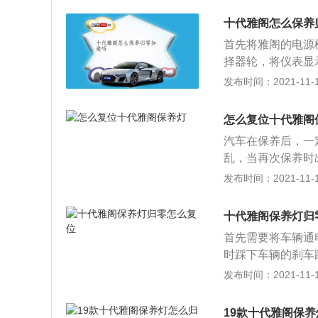
选择扳手图标信息
十代雅阁怎么保养
能触控显示屏的车
首先将雅阁的电源
让维修人员通过检
择器轮，将仪表显
更换量约为4L。
就归零成功了。雅
发布时间：2021-11-10
历史38年。雅阁原配
国首款配备Hon
怎么复位十代雅阁
接地面积变化方面，
汽车在保养后，一
60R16米其林轮
乱，当再次保养时
者，持续创造新价值
新车在行驶5000
发布时间：2021-11-10
国，第一次在中国
公里或者使用1年
雅阁一直坚持垂直
次小保养，每行驶
C主动巡航控制系
十代雅阁保养灯归
更换机油机滤，从
时，自动减速，并
首先需要将车辆通电启
据所添加燃油的型
围后，车速将自动
时踩下车辆的刹车
换机油机滤，还会
除，松开按键和刹
发布时间：2021-11-10
等，从而使汽车处
辆已经到了需要保
元-3000元之间。
滤清器，检查机动
19款十代雅阁保