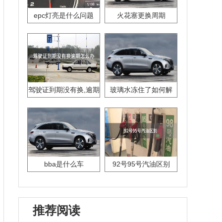
epc灯亮是什么问题
火花塞更换周期
驾驶证到期没有换,逾期
玻璃水冻住了如何解
怎么办??
决？
bba是什么车
92号95号汽油区别
推荐阅读