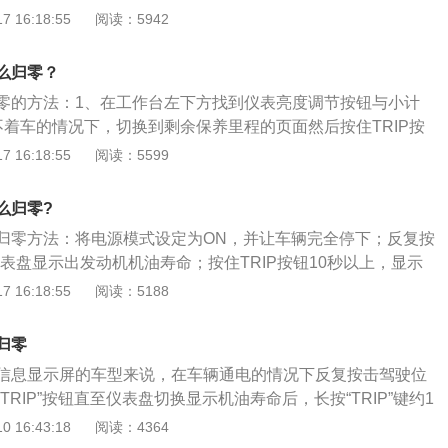
否则下一次保养时的数据就会很混乱，不能正确地获取到相关
 16:18:55
阅读：5942
是怎样手动把雅阁保养灯复位的步骤：1.首先将雅阁的电源模
让车辆完全停止的状态；2.利用方向盘的左选择器轮，将仪表显
么归零？
息；3.最后按下左选择器轮完成重置，保养灯复位完成。
零的方法：1、在工作台左下方找到仪表亮度调节按钮与小计
不着车的情况下，切换到剩余保养里程的页面然后按住TRIP按
5秒，待闪烁后，松手再持续按住10秒后即可归零。雅阁是本田
 16:18:55
阅读：5599
先技术的践行者，是本田旗下的一款中型车。在车身尺寸方
为4930mm、1845mm、1470mm，轴距为2775mm。
么归零?
归零方法：将电源模式设定为ON，并让车辆完全停下；反复按
仪表盘显示出发动机机油寿命；按住TRIP按钮10秒以上，显示
于重设模式，设置即可。十代雅阁的车身尺寸分别为4893m
 16:18:55
阅读：5188
449mm，轴距为2830mm，搭载1.5T直喷VTEC涡轮增压发动
3千瓦，最大扭矩为260牛米。
归零
信息显示屏的车型来说，在车辆通电的情况下反复按击驾驶位
TRIP”按钮直至仪表盘切换显示机油寿命后，长按“TRIP”键约1
重置消除。而对于配备了驾驶员信息显示的十代雅阁车型来
 16:43:18
阅读：4364
电状态，通过多功能方向盘左侧HOME键进入菜单，调节滚轮