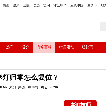
插画
健康
公益
优选
法制
守艺中华
应急中国
更多
地
选车
报价
汽修百科
特卖活动
经销商
养灯归零怎么复位？
8:55
原创
来源：中华网
阅读：6730
咨询技师