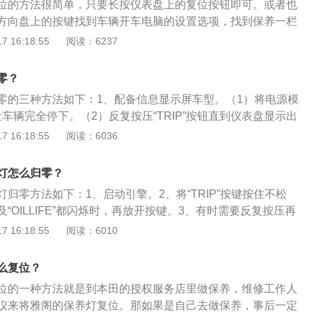
位的方法很简单，只要长按仪表盘上的复位按钮即可。或者也
方向盘上的按键找到车辆开车电脑的设置选项，找到保养一栏
养灯的资料如下：1、保养灯的作用就是记录一些重要配件的
 16:18:55
阅读：6237
短跑比赛中的计时器一样，起到提醒车主以及汽车维修工作人
然保养灯并不影响汽车的性能，但保养过后，一定要将保养清
零？
汽车配件的时候，就不能准确知道新配件使用的时间。
零的三种方法如下：1、配备信息显示屏车型。（1）将电源模
车辆完全停下。（2）反复按压“TRIP”按钮直到仪表盘显示出
3）按住“TRIP”按钮10秒以上，显示将闪烁，表示处于重设
 16:18:55
阅读：6036
驶员信息显示屏车型。（1）将电源模式设定为ON。（2）按下
“HOME”按钮。（3）转动左选择器轮，选择扳手图标，然后选
灯怎么归零？
3、配备智能屏互联系统的车型。
归零方法如下：1、启动引擎。2、将“TRIP”按键按住不松
“OILLIFE”都闪烁时，再放开按键。3、有时需要反复按压再
保养灯归零。以下是关于本田雅阁保养灯的相关介绍：1、当
 16:18:55
阅读：6010
余距离小于1500公里时，机油检测指示灯开始出现，同时出现
养服务项目。完成保养服务后，可以重设发动机机油检测系统
么复位？
养灯的作用是提醒自己的爱车该保养，当其亮起时，应尽快到
位的一种方法就是到本田的授权服务店里做保养，维修工作人
里保养，维修人员会在保养过后用检测仪将保养灯归零，而这
仪来将雅阁的保养灯复位。那如果是自己去做保养，事后一定
种办法。