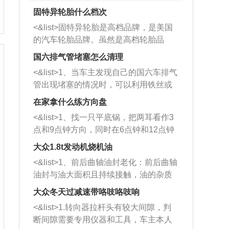
固特异轮胎什么档次
<&list>固特异轮胎是高档品牌，是美国
的汽车轮胎品牌。虽然是高档轮胎品
牌，但是中高低端的轮胎都有生产，这
国六排气管堵塞怎么清理
也是为了更好的开拓市场。
<&list>1、当车主发现自己的国六车排气
管出现堵塞的情况时，可以利用铁丝或
者是细棍，直接将杂物给取出来，如果
在家拿什么练方向盘
堵塞情况比较严重，也可以采取应急措
<&list>1、找一只平底锅，把两耳看作3
施。 <&list>2、直接利用木棍将所有的
点和9点钟方向，同时在6点钟和12点钟
杂物推到排气管里面的位置处，然后将
方向做一个标记。 <&list>2、双手握住
三元催化器拆解开，就可以将堵塞的东
大众1.8t发动机烧机油
平底锅两耳，然后往左打半圈、一圈、
西取出来。但如果是因为积碳过多引起
<&list>1、前后曲轴油封老化：前后曲轴
一圈半的练习，往右同样也要打相同的
的堵塞，就需要将三元催化器泡在草酸
油封与油大面积且持续接触，油的杂质
圈数。 <&list>3、最后强调要反复练
中进行清洗。 <&list>3、也可以利用清
和发动机内持续温度变化使其密封效果
习，这样就可以形成肌肉记忆，在真实
大众冬天过减速带咯吱咯吱响
洗剂对堵塞的情况得到解决，将清洗剂
逐渐减弱，导致渗油或漏油。<&list>2、
驾驶车辆时，不需要记忆也能打好方
放在燃油箱中，与燃油混合后，车辆启
<&list>1.转向器拉杆头有较大间隙，判
活塞间隙过大：积碳会使活塞环与缸体
向。
动时，就可以和汽油一起进入到燃烧
断间隙需要专用仪器和工具，车主本人
的间隙扩大，导致机油流入燃烧室中，