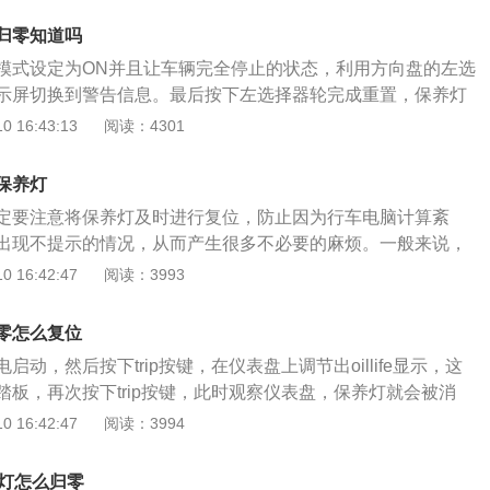
，按压滚轮确认选择进行保养提示重置。对于配备了中控多功
归零知道吗
型进入设置界面选择机油进行重置。最后还可以在保养完成后
模式设定为ON并且让车辆完全停止的状态，利用方向盘的左选
测电脑进行复位。十代雅阁建议使用机油型号为0W-20，每次
示屏切换到警告信息。最后按下左选择器轮完成重置，保养灯
阁（Accord），本田创新精神与全球领先技术的践行者，全球
 16:43:13
阅读：4301
轮胎为米其林超高性能跑胎PilotSuperSport2013年9月，中
da地球梦科技车型广汽本田第九代雅阁登场。在消除高速过弯时
保养灯
米其林在PSS上采用了可变接地面积技术，豪华版选用215/
定要注意将保养灯及时进行复位，防止因为行车电脑计算紊
胎。雅阁（Accord）作为本田创新精神和全球领先技术的体现
出现不提示的情况，从而产生很多不必要的麻烦。一般来说，
，赢得全球1900万用户信赖。1999年，第六代雅阁进入中
公里或者使用半年时，就要进行第一次保养了。当新车行驶8000
 16:42:47
阅读：3993
汽车市场同步引进世界最新最先进的车型。进入中国15年来，
时，就得进行第二次保养了。以后汽车每行驶5000公里进行一
换代并不断进化，并赢得超过150万中国车主的信赖。配备AC
10000公里进行一次大保养。汽车在进行小保养时，一般就是
统：在定速巡航状态下，当雷达探知接近前方低速行驶车辆
零怎么复位
而使发动机更好的工作。小保养的费用一般在500元左右，根
与前车保持安全距离下同时跟随行驶。当前车离开雷达探测范
动，然后按下trip按键，在仪表盘上调节出oillife显示，这
号不同，其费用也会有所差别。汽车在进行大保养时，除了更
返回至原定速巡航设定时速。
踏板，再次按下trip按键，此时观察仪表盘，保养灯就会被消
更换空调滤清器、空气滤清器，检查轮胎、变速箱和发动机
车踏板，重新启动车辆。机动车辆的保养灯亮起，说明机动车
 16:42:47
阅读：3994
于一个比较好的状态。一般来说，汽车大保养的费用在1500
养的周期，需要对机动车辆进行保养，更换车辆的机油，机油
车辆的轮胎使用情况和各个零部件的磨损情况。机动车辆保养
养灯怎么归零