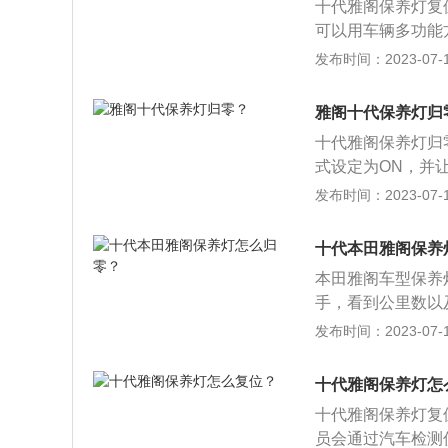
十代雅阁保养灯复
可以用车辆多功能
进行复位。有关保
发布时间：2023-07-17
使用里程数，犹如
员的作用。2、虽
雅阁十代保养灯归
零，否则下次更换
十代雅阁保养灯归
式设定为ON，并让
发动机机油寿命。（
发布时间：2023-07-17
模式。2、配备驾
多功能方向盘上的
十代本田雅阁保养
择进行重置即可。
本田雅阁车型保养灯
手，看到公里数以及
松开几次，方可将
发布时间：2023-07-17
离下一次保养的剩
其他很快到期的保
十代雅阁保养灯怎
信息。2、雅阁保
十代雅阁保养灯复
本田的授权服务店
员会通过汽车检测
个就是归零的另一