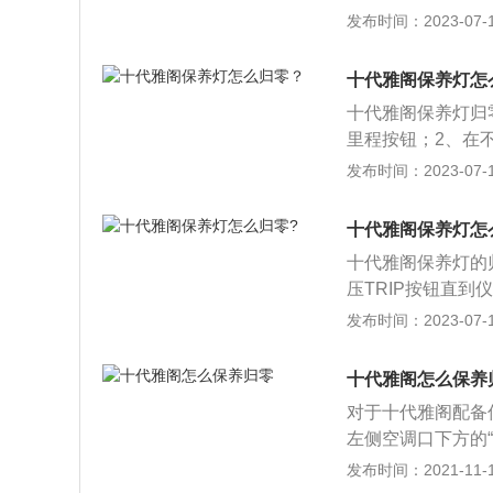
要将保养灯归零，
发布时间：2023-07-17
的使用时间。下面
式设定为ON并且
十代雅阁保养灯怎
示屏切换到警告信
十代雅阁保养灯归
里程按钮；2、在
钮；3、持续按1
发布时间：2023-07-17
创新精神与全球领
面，雅阁的长宽高分别
十代雅阁保养灯怎
十代雅阁保养灯的
压TRIP按钮直到
灯将闪烁，表示处
发布时间：2023-07-17
m、1862mm、1
机，最大功率为14
十代雅阁怎么保养
对于十代雅阁配备
左侧空调口下方的“
0秒显示闪烁进行
发布时间：2021-11-10
说，将车辆处于通