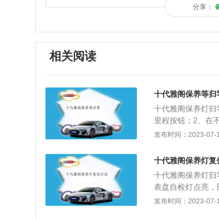
分享：
相关阅读
十代雅阁保养等归
十代雅阁保养灯归
里程按钮；2、在
按钮；3、持续按
发布时间：2023-07-17
田创新精神与全球
高性能跑胎Pilot
十代雅阁保养灯复
代本田雅阁在中国
十代雅阁保养灯归
表盘自检灯点亮，部
fe保养信息调出来
发布时间：2023-07-17
车并长按trip键直