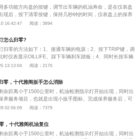
灯会被清除，等待下一次保养公里数到达的时候会再次亮起。
用多功能方向盘的按键，调节出车辆的机油寿命，是在仪表盘
出现后，按下清零按键，保持几秒钟的时间，仪表盘上的保养
000km后，会重新亮起。19款十代雅阁车辆仪表盘保养灯亮
 16:42:47
阅读：3894
需要保养的公里数，保养公里数是在出厂的时候就已经设定好
以调节，保养灯亮起车主不想保养车辆，可以将车辆的保养灯
灯怎么归零?
间临近时再驾驶车辆去售后保养车辆，车辆保养时间要自行记
灯归零的方法如下：1、接通车辆的电源；2、按下TRIP键，调
；3、此时仪表显示OILLIFE。踩下车辆刹车踏板；4、同时长按车辆
到仪表的显示消失时就完成了归零。
 13:13:04
阅读：2170
归零，十代雅阁扳手怎么消除
剩余距离小于1500公里时，机油检测指示灯开始出现，同时出
保养服务项目，也就是出现小扳手图标。完成保养服务后，可
检测系统信息，那么十代雅阁扳手怎么消除？ 十代雅阁怎么保
 02:56:09
阅读：7379
信息显示屏车型 1）将电源模式设定为ON，并让车辆完全停
TRIP”按钮直到仪表盘显示出发动机机油寿命； 3）按住“TRI
归零，十代雅阁机油复位
，显示将闪烁，表示处于重设模式。 2、配备驾驶员信息显示屏
剩余距离小于1500公里时，机油检测指示灯开始出现，同时出
式设定为ON 2）按下多功能方向盘上的“HOME”按钮 3）转动