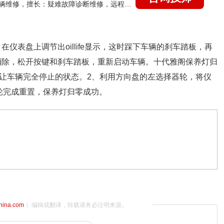
国家认证的汽车维修技师，15年德美日等各系车辆维修，擅长：疑难故障诊断维修，远程维修技术指导
在仪表盘上调节出oillife显示，这时踩下车辆的刹车踏板，再
被消除，松开按键和刹车踏板，重新启动车辆。十代雅阁保养灯归
且让车辆完全停止的状态。2、利用方向盘的左选择器轮，将仪
轮完成重置，保养灯归零成功。
china.com
）编辑或翻译，转载请务必注明来源。