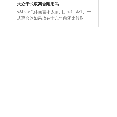
室，最后形成废气排出，就可以让三元
无法制作，需要将车辆送到修理厂或4s
造成烧机油。<&list>3、机油粘度。使用
大众干式双离合耐用吗
催化器得到清洗，排气管堵塞的情况就
店；<&list>2.车辆半轴套管防尘罩破
机油粘度过小的话，同样会有烧机油现
<&list>总体而言不太耐用。<&list>1、干
能够得到解决。
裂，破裂后会出现漏油现象，使半轴磨
象，机油粘度过小具有很好的流动性，
式离合器如果放在十几年前还比较耐
损严重，磨损的半轴容易损坏，产生异
容易窜入到气缸内，参与燃烧。<&list>
用，但是由于现在的汽车发动机动力输
响；<&list>3.稳定器的转向胶套和球头
4、机油量。机油量过多，机油压力过
出越来越高，使得干式离合器散热不足
老化，一般是使用时间过长造成的。解
大，会将部分机油压入气缸内，也会出
的缺陷也逐渐暴露出来。<&list>2、由于
决方法是更换新的质量好的转向橡胶套
现烧机油。<&list>5、机油滤清器堵塞：
干式双离合的工作环境暴露在空气中，
和球头。
会导致进气不畅，使进气压力下降，形
而离合器的散热也是通离合器罩上面的
成负压，使机油在负压的情况下吸入燃
几个小孔来进行散热。但是在行驶过程
烧室引起烧机油。<&list>6、正时齿轮或
中变速箱需要换挡，就不得不使得离合
链条磨损：正时齿轮或链条的磨损会引
器频繁工作。<&list>3、长时间的低速行
起气阀和曲轴的正时不同步。由于轮齿
驶以及过于频繁的启停，导致离合器的
或链条磨损产生的过量侧隙，使得发动
温度不断升高，而低速行驶时空气流动
机的调节无法实现：前一圈的正时和下
效率不高，无法将离合器中的热量有效
一圈可能就不一样。当气阀和活塞的运
的带走，导致离合器内部的温度不断升
动不同步时，会造成过大的机油消耗。
高，加速离合器的磨损。
解决方法：更换正时齿轮或链条。<&list
>7、内垫圈、进风口破裂：新的发动机
设计中，经常采用各种由金属和其他材