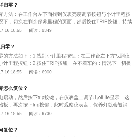
下图界面，关闭电源重启即复位成功。提示保养灯常见的有三种：
样归零？
壶标志、一个黄色的小扳手标志、直接用汉字写明，请速更换
零方法：在工作台左下面找到仪表亮度调节按钮与小计里程按
提示保养灯亮时，表示汽车需要保养，并不是出现故障。汽车
况下，切换在剩余保养里程的页面，然后按住TRIP按钮，持续
醒车主要尽快去4s店做保养。
后，松手再一次的持续按住10秒后即可归零。汽车保养灯的初衷
 16:18:55
阅读：9349
去做保养，车主应该尽快去4s店做保养，保养结束后4s店会通
车辆进行保养灯归零。动力方面，这款车使用了三款发动机，
灯归零？
5升涡轮增压发动机、高功率版1.5升涡轮增压发动机和2.0升自
零的方法如下：1.找到小计里程按钮：在工作台左下方找到仪
小计里程按钮；2.按住TRIP按钮：在不着车的：情况下，切换
面然后按住TRIP按钮；3.完成归零：持续按15秒，待闪烁
 16:18:55
阅读：6900
住10秒后即可归零。更多相关资料如下：1.车型方面：雅阁是
球领先技术的践行者，是本田旗下的一款中型车。2.尺寸方
零怎么复位？
为4930mm、1845mm、1470mm，轴距为2775mm。
动，然后按下trip按键，在仪表盘上调节出oillife显示，这
踏板，再次按下trip按键，此时观察仪表盘，保养灯就会被消
车踏板，重新启动车辆。十代雅阁保养灯归零步骤：1、首先
 16:18:55
阅读：6730
设定为ON并且让车辆完全停止的状态。2、利用方向盘的左选
示屏切换到警告信息。3、最后按下左选择器轮完成重置，保
何复位？