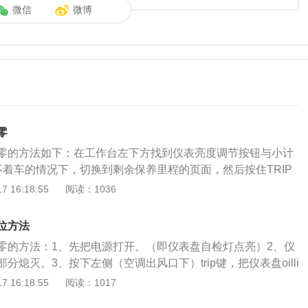
微信
微博
零
零的方法如下：在工作台左下方找到仪表亮度调节按钮与小计
不着车的情况下，切换到剩余保养里程的页面，然后按住TRIP
15秒，待闪烁后，松手再持续按住10秒后即可归零。雅阁，本
 16:18:55
阅读：1036
领先技术的践行者，全球历史38年。雅阁原配轮胎为米其林超
SuperSport。2018年4月16日，全新一代本田雅阁，也就是第十
位方法
正式上市。
零的方法：1、先把电源打开。（即仪表盘自检灯点亮）2、仪
分熄灭。3、按下左侧（空调出风口下）trip键，把仪表盘oilli
。4、当仪表盘液晶显示oillife（保养信息界面）时，先踩下刹
 16:18:55
阅读：1017
至oillife（保养信息界面）开始闪烁时松开trip键一下，再次长按t