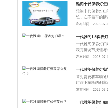
rip键，显示如
雅阁十代保养灯怎
一个黄颜色的机油
雅阁十代保养灯归
机油。当汽车出现
钮，在不着车的情
保养灯的初衷是提
按15秒，待闪烁
发布时间：2023-07-17
是提醒车主要尽快
过故障诊断仪来为
十代雅阁1.5保养
分别是低功率版1.
十代雅阁保养灯归
然吸气发动机。
表亮度调节按钮与
到剩余保养里程的页
发布时间：2023-07-17
后，松手再持续按
本田创新精神与全
十代雅阁保养灯归
面：雅阁的长宽高分别
首先需要将车辆通电启
时踩下车辆的刹车
除，松开按键和刹
发布时间：2023-07-17
将雅阁的电源模式
择器轮，将仪表显
十代雅阁保养灯如
养灯归零成功。