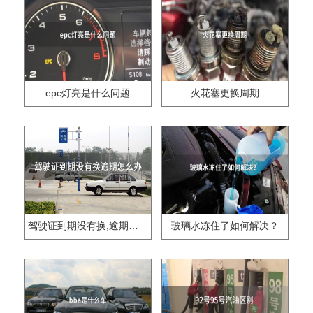
epc灯亮是什么问题
火花塞更换周期
驾驶证到期没有换,逾期怎么办??
玻璃水冻住了如何解决？