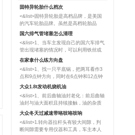
固特异轮胎什么档次
<&list>固特异轮胎是高档品牌，是美国
的汽车轮胎品牌。虽然是高档轮胎品
牌，但是中高低端的轮胎都有生产，这
国六排气管堵塞怎么清理
也是为了更好的开拓市场。
<&list>1、当车主发现自己的国六车排气
管出现堵塞的情况时，可以利用铁丝或
者是细棍，直接将杂物给取出来，如果
在家拿什么练方向盘
堵塞情况比较严重，也可以采取应急措
<&list>1、找一只平底锅，把两耳看作3
施。 <&list>2、直接利用木棍将所有的
点和9点钟方向，同时在6点钟和12点钟
杂物推到排气管里面的位置处，然后将
方向做一个标记。 <&list>2、双手握住
三元催化器拆解开，就可以将堵塞的东
大众1.8t发动机烧机油
平底锅两耳，然后往左打半圈、一圈、
西取出来。但如果是因为积碳过多引起
<&list>1、前后曲轴油封老化：前后曲轴
一圈半的练习，往右同样也要打相同的
的堵塞，就需要将三元催化器泡在草酸
油封与油大面积且持续接触，油的杂质
圈数。 <&list>3、最后强调要反复练
中进行清洗。 <&list>3、也可以利用清
和发动机内持续温度变化使其密封效果
习，这样就可以形成肌肉记忆，在真实
大众冬天过减速带咯吱咯吱响
洗剂对堵塞的情况得到解决，将清洗剂
逐渐减弱，导致渗油或漏油。<&list>2、
驾驶车辆时，不需要记忆也能打好方
放在燃油箱中，与燃油混合后，车辆启
<&list>1.转向器拉杆头有较大间隙，判
活塞间隙过大：积碳会使活塞环与缸体
向。
动时，就可以和汽油一起进入到燃烧
断间隙需要专用仪器和工具，车主本人
的间隙扩大，导致机油流入燃烧室中，