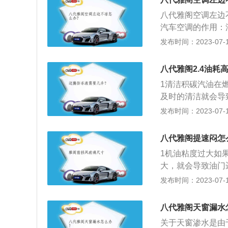
碳。
八代雅阁空调左边
汽车空调的作用：
湿度、空气清洁度
发布时间：2023-07-17
供舒适的乘坐环境
法。汽车维修是汽
八代雅阁2.4油耗
查，找出故障原因
1清洁积碳汽油在
标准。
及时的清洁就会导
下降，混合气燃烧
发布时间：2023-07-17
过低或胎面磨损严
大，油耗自然变高
八代雅阁提速闷怎
会增加，汽车行驶
1机油粘度过大如
堵塞，导致汽车喷
大，就会导致油门
表现息息相关。低
发布时间：2023-07-17
变速器电脑反应迟
换优质变速器油或
八代雅阁天窗漏水
关于天窗渗水是由