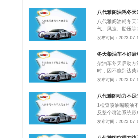
八代雅阁油耗冬天
八代雅阁油耗冬天
气、风速、胎压等
的因素：排量和油
发布时间：2023-07-17
义上说，汽车排量
量大小有关之外，
冬天柴油车不好启
素。油耗高的解决
柴油车冬天启动方
汽车负重，要勤保
时，因不能到达柴
加发起机冷却系预
发布时间：2023-07-17
性能：柴油机与汽
能。夏季冷启动发
八代雅阁动力不足
出现重复启动而不
1检查喷油嘴喷油
封性能，使启动更
及整个喷油系统形
以加强汽缸的密封
动力的损失却比较
发布时间：2023-07-17
混合时，空气过多
燃油中添加马孚多
八代雅阁空调左边