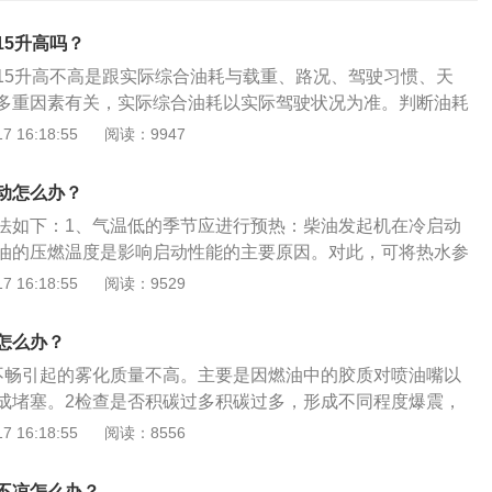
15升高吗？
15升高不高是跟实际综合油耗与载重、路况、驾驶习惯、天
多重因素有关，实际综合油耗以实际驾驶状况为准。判断油耗
耗有一定的关系，但是，耗油大的不一定排量就大。从相对意
 16:18:55
阅读：9947
的大小，与油耗的大小并不构成正比例关系。汽车油耗除和排
汽车的外形、自重及发动机技术等也是影响汽车油耗的重要因
动怎么办？
方法：改正错误驾驶的习惯，匀速加油，避免空挡滑行，减少
法如下：1、气温低的季节应进行预热：柴油发起机在冷启动
养，勤检查，发现问题，最好立即解决。
油的压燃温度是影响启动性能的主要原因。对此，可将热水参
热，这是改良启动性能的有效门路。2、进步提高汽缸的密封
 16:18:55
阅读：9529
油机的差别之一就是压燃式，因而请求汽缸应有较高的密封性
起机时，因活塞环与汽缸壁上的机油很少，密封后果不佳，会
怎么办？
能着火运转的景象。有时因汽缸磨损较重而重大影响汽缸的密
不畅引起的雾化质量不高。主要是因燃油中的胶质对喷油嘴以
加艰难。对此，可将喷油器拆下，每缸内参加30～40ml机油，
成堵塞。2检查是否积碳过多积碳过多，形成不同程度爆震，
性能。
明显。3检查空燃比空燃比过高。空燃比过高是指燃油与空气
 16:18:55
阅读：8556
而燃油过少，会导致动力不足。4添加燃油添加剂可以采用在
路片的燃油添加剂，可有效清除喷油系统胶质和燃烧室内积
不凉怎么办？