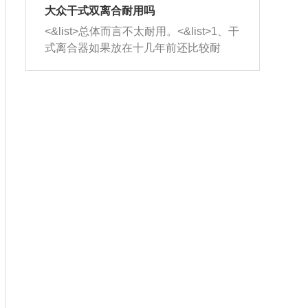
室，最后形成废气排出，就可以让三元
无法制作，需要将车辆送到修理厂或4s
造成烧机油。<&list>3、机油粘度。使用
大众干式双离合耐用吗
催化器得到清洗，排气管堵塞的情况就
店；<&list>2.车辆半轴套管防尘罩破
机油粘度过小的话，同样会有烧机油现
<&list>总体而言不太耐用。<&list>1、干
能够得到解决。
裂，破裂后会出现漏油现象，使半轴磨
象，机油粘度过小具有很好的流动性，
式离合器如果放在十几年前还比较耐
损严重，磨损的半轴容易损坏，产生异
容易窜入到气缸内，参与燃烧。<&list>
用，但是由于现在的汽车发动机动力输
响；<&list>3.稳定器的转向胶套和球头
4、机油量。机油量过多，机油压力过
出越来越高，使得干式离合器散热不足
老化，一般是使用时间过长造成的。解
大，会将部分机油压入气缸内，也会出
的缺陷也逐渐暴露出来。<&list>2、由于
决方法是更换新的质量好的转向橡胶套
现烧机油。<&list>5、机油滤清器堵塞：
干式双离合的工作环境暴露在空气中，
和球头。
会导致进气不畅，使进气压力下降，形
而离合器的散热也是通离合器罩上面的
成负压，使机油在负压的情况下吸入燃
几个小孔来进行散热。但是在行驶过程
烧室引起烧机油。<&list>6、正时齿轮或
中变速箱需要换挡，就不得不使得离合
链条磨损：正时齿轮或链条的磨损会引
器频繁工作。<&list>3、长时间的低速行
起气阀和曲轴的正时不同步。由于轮齿
驶以及过于频繁的启停，导致离合器的
或链条磨损产生的过量侧隙，使得发动
温度不断升高，而低速行驶时空气流动
机的调节无法实现：前一圈的正时和下
效率不高，无法将离合器中的热量有效
一圈可能就不一样。当气阀和活塞的运
的带走，导致离合器内部的温度不断升
动不同步时，会造成过大的机油消耗。
高，加速离合器的磨损。
解决方法：更换正时齿轮或链条。<&list
>7、内垫圈、进风口破裂：新的发动机
设计中，经常采用各种由金属和其他材