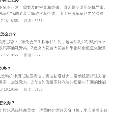
不凉不正常，需要及时检查和维修。原因是空调压缩机异常。
汽车空气调节装置简称汽车空调。用于把汽车车厢内的温度、
及空气流动调整和控制在最佳状态。汽车空调能够为驾驶员提
 16:18:55
阅读：8281
。汽车维修的作用：汽车维修是保持汽车正常功能的重要方
车维护和修理的泛称。是对出现故障的汽车通过技术手段排
高怎么办？
，并采取一定措施使其排除故障并恢复达到一定的性能和安全
燃烧过程中，难免会产生积碳和油泥，这些油泥和积碳如果不
致汽车油耗升高。2更换火花塞火花塞如果损坏会使点火能量
不均匀，就将导致车子提速减慢，油耗上升。3检查胎压胎压
 16:18:55
阅读：8275
重时，轮胎跟路面的接触面积变大，摩擦增大，滚动阻力增
。4减轻车身重要车上长期拉载重物，载重过大的车辆自重就
么办？
压力也会加大，汽车油耗也会升高。5清洗喷油嘴汽车喷油嘴
果发动机使用低黏度机油，机油粘度过大，发动机运行阻力变
油嘴的效果受到很大影响，这样也会导致汽车油耗升高。
迟滞，加速无力。2汽油的质量不好汽油的质量与车辆的性能
价质低的油品要慎重选用，也是造成加速无力的原因之一。3
 16:18:55
阅读：8180
钝其表现是发动机转速迅速升高，但是车辆没有速度响应。更
者做电脑升级。
怎么办？
于排水系统堵塞导致，严重时会烧毁天窗电机，水会沿着车顶