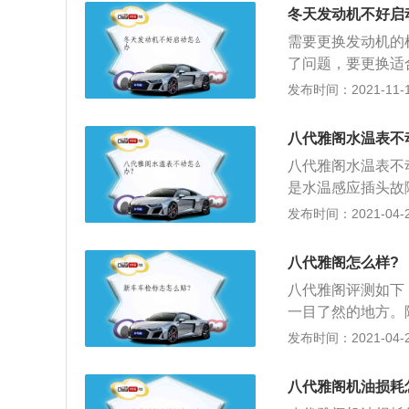
度也容易控制，穿
冬天发动机不好启
优秀，就是照射距
需要更换发动机的
命短。氙气大灯：
了问题，要更换适
后需等待一段时间
辆启动，不会影响
发布时间：2021-11-10
般。LED大灯：
辆在入冬之前需要
时候需要选择适合
八代雅阁水温表不
油。而且在保养的
八代雅阁水温表不
况，如果磨损情况
是水温感应插头故
都会导致水温表不
发布时间：2021-04-28
测一下，测试发动
地发现问题，然后
八代雅阁怎么样?
八代雅阁评测如下
一目了然的地方。
前长了很多；2、长
发布时间：2021-04-27
美。广本执行副总
改变更加适合现时
八代雅阁机油损耗
功的例子就是凯美瑞