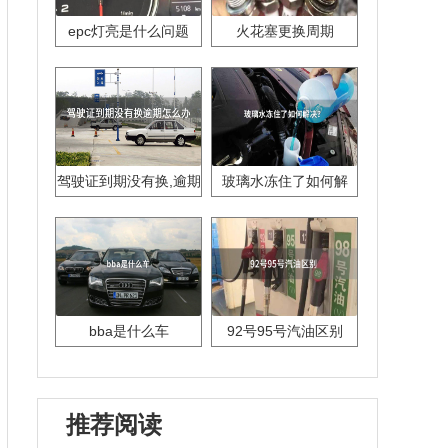
epc灯亮是什么问题
火花塞更换周期
驾驶证到期没有换,逾期
玻璃水冻住了如何解
怎么办??
决？
bba是什么车
92号95号汽油区别
推荐阅读