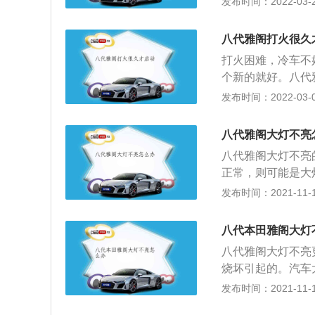
发布时间：2022-03-25
的都是铅酸式启动
话，点火器上的晶
八代雅阁打火很久
佳。冬天的时候机
打火困难，冷车不
电机的功率达不到
个新的就好。八代
收不到信号就无法
般更换下汽油滤芯
发布时间：2022-03-07
出现这样的问题。
封圈是否有漏油的
八代雅阁大灯不亮
损坏，最后检查进
八代雅阁大灯不亮
修更换后就不会再
正常，则可能是大
正常，灯泡是否存
发布时间：2021-11-10
接。只有排查出故
器，可以分段检测
八代本田雅阁大灯
丝。如果是灯泡检
八代雅阁大灯不亮
议车主立即找到安
烧坏引起的。汽车
能正常工作后方可
与夜间开车或坏天
发布时间：2021-11-10
灯、氙气大灯、L