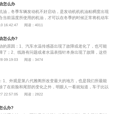
透力也比较强，在雨、雪、雾等极端天气之中的穿透效果十分
动怎么办
离有限，只能照射30-40米，使用过程中热量大，效率低，寿
机油，冬季车辆发动机不好启动，是发动机机机油粘稠度出现
照明亮度高，照射时间长，稳定性好并且节约耗电，就是开启
合当前温度所使用的机油，才可以在冬季的时候正常将机动车
，才能达到照明效果，在雨雪等极端天气之中的穿透效果也一
机动车辆的正常使用，在更换时同步更换机油滤清器。机动车
 16:42:47
阅读：4011
优点就是节能，其发光效率高，寿命长，不过价格有点贵。
对车辆进行保养，保养的时候需要更换机油机滤。更换机油的
温度的机油，如果车辆是在寒冷的地区行驶，需要更换防冻机
动怎么办?
时候还要对车辆的蓄电池进行检查，检查一下蓄电池的使用情
动的原因：1、汽车水温传感器出现了故障或老化了，也可能
过于严重，需要及时进行更换。
障了；2、线路有问题或者水温表指针本身出现了故障，这些
动的；3、出现这个问题，建议去汽车修理厂，用车载电脑检
 09:19:03
阅读：3474
机系统，读取故障码，查看动态参数，做部件测试，可以准确
解决问题。
：1、外观是第八代雅阁所改变最大的地方，也是我们所最能
除了在前脸和尾部的变化之外，明眼人一看就知道，车子比以
度达4945mm，轴距也增长到了2800mm，堪与C级车型媲
 22:57:05
阅读：2822
经理付守杰称，第八代雅阁是一款B++级产品。另外，外观的
主流消费人群的审美要求，将之前的“尖脸”改为“方脸”（比较成
怎么办?
VS老款佳美，以及一汽奔腾VSMazda6），方脸带来的变化