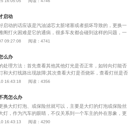
 16:05:05
阅读：4746
型阀控蓄电池，对于温度会比较敏感。如果是电瓶性能不好的
体管无法产生电压供给，因此启动困难。还可能是机油性能不
才启动
油粘度会增大，因此发动机内阻也就增大，阻力大了之后启动
好启动的话应该是汽油滤芯太脏堵塞或者损坏导致的，更换一
要求转速，因此触发线圈的感应电压也无法达到要求，点火器
雅阁打火困难是它的通病，很多车友都会碰到这样的问题，一
打着火。
应该就能解决。还有可能是车子上的电瓶老化了，亏电了也会
 09:27:08
阅读：4741
如果上述两种情况都更换了还没见好，可以检查一下汽油泵密
迹象，检查进气系统和喷油嘴是否积碳过多，检查火花塞是否
怎么办
气管是否有漏气的现象。逐个排除，肯定能找到问题所在，维
的处理方法：首先查看其他其他灯光是否正常，如转向灯能否
出现这样的情况了。
灯和大灯线路出现故障;其次查看大灯是否烧坏，查看灯丝是否
在破损;最后查看大灯的保险丝是否烧断，以及线路是否正常连
 16:43:18
阅读：4356
障，才能有针对性地解决问题。车主可以使用检车线路的仪
大灯线路的各个路段。如果检测保险丝出现故障，就更换保险
不亮怎么办
测出现故障，则更换灯泡。一旦在夜间驾驶出现大灯故障，建
更换大灯灯泡、或保险丝就可以，主要是大灯的灯泡或保险丝
全的停车位置，开启汽车双闪，避免其他汽车撞击。只有大灯
大灯，作为汽车的眼睛，不仅关系到一个车主的外在形象，更
上路驾驶。
气条件下的安全驾驶紧密联系。汽车大灯一般分为：卤素大
 16:43:13
阅读：4290
ED大灯等，不同种类有着各自优缺点。卤素大灯:光色偏黄，亮