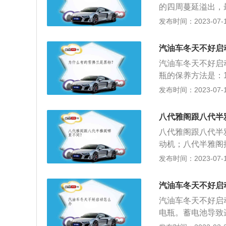
的四周蔓延溢出，
如下：1.给密封
发布时间：2023-07-17
漏水，若老化可以
果。3.整体更换天
汽油车冬天不好启
汽油车冬天不好启
瓶的保养方法是：
充蒸馏水或专用补
发布时间：2023-07-17
4、检查电池的正
机时，电瓶给启动
八代雅阁跟八代半
运转或低怠速时，
八代雅阁跟八代半雅
给用电设备供电；
动机；八代半雅阁搭载
将发电机发出的多
同：八代雅阁车头
发布时间：2023-07-17
列设计。雅阁是广
845毫米、1470
汽油车冬天不好启
汽油车冬天不好启
电瓶。蓄电池导致
只需要把汽车放在