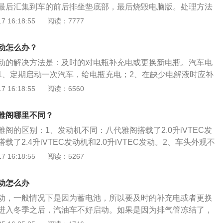
最后汇集到车的前后排坐垫底部，最后烧毁电脑版。处理方法
条抹点润滑脂。2.检查天窗密封圈是否老化导致密封不严实出现
 16:18:55
阅读：7777
更换天窗密封圈、处理被氧化的地方，清清灰尘，提升密封效
窗玻璃。4.检查并且清理天窗排水导管堵塞。
动怎么办？
动的解决方法是：及时的对电瓶补充电或更换新电瓶。汽车电
1、定期启动一次汽车，给电瓶充电；2、在缺少电解液时应补
液；3、日常行车时应经常检查蓄电池盖上的小孔是否通气；
 16:18:55
阅读：6560
、负级有无被氧化的迹象。汽车电瓶的作用是：1、在启动发动
系统、点火系统和电子染油喷射系统供电；2、当发动机停止
雅阁哪里不同？
给汽车用电设备供电；3、发电机输出电量不足时，可以辅助
阁的区别：1、发动机不同：八代雅阁搭载了2.0升iVTEC发
4、缓和电系中的冲击电压，保护汽车上的电子设备；5、可以
了2.4升iVTEC发动机和2.0升iVTEC发动。2、车头外观不
余电能进行存储。
车标下为镂空两排格栅设计；八代半雅阁车头车标下为镂空两
 16:18:55
阅读：5267
汽本田推出的一款B级车，其车身长宽高分别是：4930毫米、1
毫米，轴距为2775毫米，油箱容积为65升。
动怎么办
动，一般情况下是因为蓄电池，所以要及时的补充电或者更换
进入冬季之后，汽油车不好启动。如果是因为排气管冻结了，
太阳下晒一会儿，过段时间就可以启动车子了。汽车一般使用