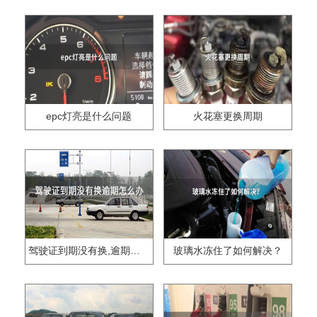
epc灯亮是什么问题
火花塞更换周期
驾驶证到期没有换,逾期怎么办??
玻璃水冻住了如何解决？