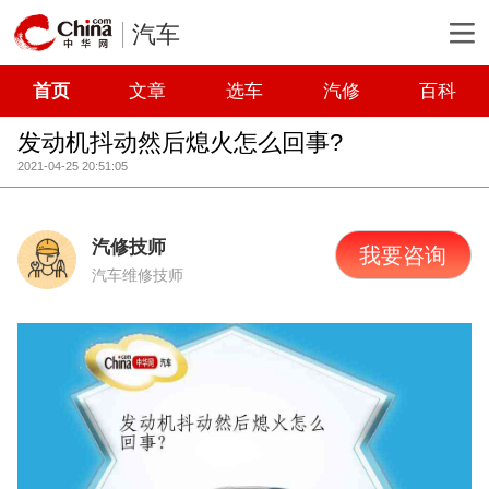
汽车
首页
文章
选车
汽修
百科
发动机抖动然后熄火怎么回事?
2021-04-25 20:51:05
汽修技师
我要咨询
汽车维修技师