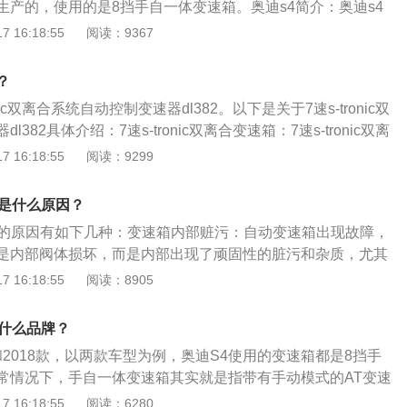
生产的，使用的是8挡手自一体变速箱。奥迪s4简介：奥迪s4
缸涡轮增压发动机，最大功率260千瓦，最大马力354匹，最大扭
 16:18:55
阅读：9367
油方式为缸内直喷，驱动方式为全时四驱，百公里加速时间仅需4.
该车前悬架为多连杆式独立悬架，后悬架同样为多连杆式独立
？
尺寸长宽高分别为4749mm、1842mm、1400mm，轴距为2
nic双离合系统自动控制变速器dl382。以下是关于7速s-tronic双
382具体介绍：7速s-tronic双离合变速箱：7速s-tronic双离
位车手拥有比业余赛车手双重深刻的换挡技巧。驾驶员只需将
 16:18:55
阅读：9299
，将档位推到s档，再将换档杆上下推，即可实现升档和降档的
：dl382基于s-tronic垂直7速双离合变速器dl501，广泛应用于
障是什么原因？
2将越来越广泛地应用于发动机工作扭矩为400nm的车辆上，堪
障的原因有如下几种：变速箱内部赃污：自动变速箱出现故障，
发动机的完美匹配。dl382有两轮驱动和四轮驱动两种版本。
是内部阀体损坏，而是内部出现了顽固性的脏污和杂质，尤其
质聚集形成堵塞，导致无法实现对油压的有效调节，造成顿挫
 16:18:55
阅读：8905
生。高温破坏变速箱：高温会破坏自动变速箱油的质量和摩擦
磨损，变速箱噪音随之而来，同时，油泥亦会在变速箱内部产
是什么品牌？
现顿挫、冲击。如果温度超过120摄氏度，橡胶密封材料会开
款和2018款，以两款车型为例，奥迪S4使用的变速箱都是8挡手
渗漏，液压降低。如果温度更高，变速箱开始打滑，打滑又会
常情况下，手自一体变速箱其实就是指带有手动模式的AT变速
更高。
思就是这个变速箱带有手动模式，如果没有手动模式就叫自动
 16:18:55
阅读：6280