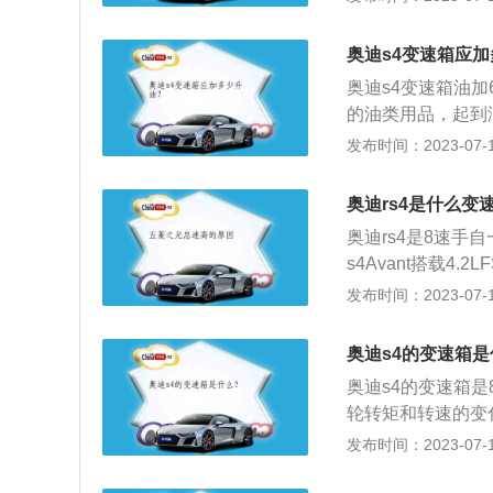
变速箱。变速箱油
底部的紧固螺母后
奥迪s4变速箱应
但却不能放干净变
奥迪s4变速箱油加
陷、坑洼等死角。
的油类用品，起到
和循环机通过管道
动变速箱油，专用
发布时间：2023-07-17
洗油路更加干净。
速箱油多长时间更
速箱油，大概需要
换周期。4、自动
油。此方式从根源
奥迪rs4是什么变
或10万公里更换一
项大工程，工时费
奥迪rs4是8速手
s4Avant搭载4.
机匹配的是Stroni
发布时间：2023-07-17
高时速被限制在280
常宽泛的扭矩分配
奥迪s4的变速箱
5%的扭矩，以使车
奥迪s4的变速箱
行版打造，配备R
轮转矩和转速的变
全套空气动力学套
况下进行。以202
发布时间：2023-07-17
1847mm、高140
动机，最大马力是3