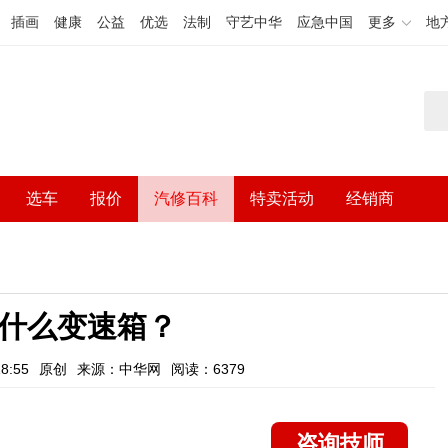
插画
健康
公益
优选
法制
守艺中华
应急中国
更多
地
选车
报价
汽修百科
特卖活动
经销商
4什么变速箱？
8:55
原创
来源：中华网
阅读：6379
咨询技师