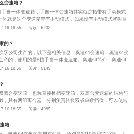
什么变速箱？
速箱。
8挡手自一体变速箱，手自一体变速箱其实就是指带有手动模式
自一体就是这个变速箱带有手动模式，如果没有手动模式就叫自
流的自动变速箱有四类，分别是液力自动变速箱、双离合自动
 16:18:55
阅读：5232
自动变速箱、机械无级自动变速箱。配备方面，奥迪s4配备了
四轮驱动系统、四连杆式结构前悬挂、17寸Avus六幅合金轮圈、十方
哪家的？
托的皮椅等配置。奥迪s4的长宽高分别为4770毫米、1847
采埃孚公司生产的，以下是相关信息：奥迪s4变速箱：奥迪s4变
轴距为2825毫米。
生产的，使用的是8挡手自一体变速箱。奥迪s4简介：奥迪s4
缸涡轮增压发动机，最大功率260千瓦，最大马力354匹，最大扭
 16:18:55
阅读：5149
油方式为缸内直喷，驱动方式为全时四驱，百公里加速时间仅需4.
该车前悬架为多连杆式独立悬架，后悬架同样为多连杆式独立
？
尺寸长宽高分别为4749mm、1842mm、1400mm，轴距为2
是双离合变速箱，也称直接换挡变速箱，双离合变速箱的结构与
似，具有两组离合器，分别负责转换双或单数挡位，可以使转
。双离合变速箱的工作原理可以简单理解为一个离合器对应奇
 16:18:55
阅读：4985
应偶数挡。奥迪S3搭载高功率版本2.0TFSI发动机，最大功
值扭矩380NM，与之匹配的是6速Stronic双离合变速箱。车身
变速箱
宽高分别为4472mm、1796mm、1392mm。
9日，奥迪S4在售的车型有两款，分别是2019款和2018款，以