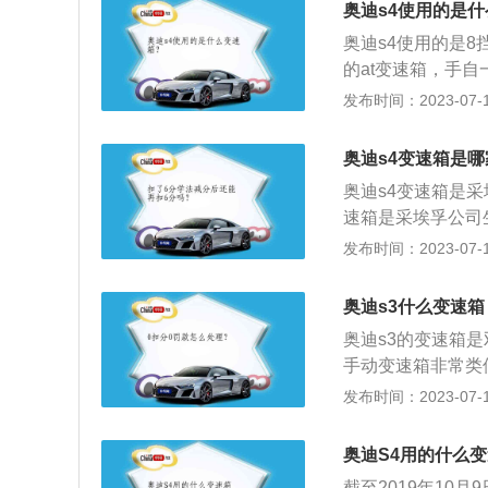
奥迪s4使用的是
是8挡手自一体变
奥迪s4使用的是
的at变速箱，手
动变速箱。现在主
发布时间：2023-07-17
变速箱、电控机械
quattro全时
奥迪s4变速箱是
位电动调节附腰椎承
奥迪s4变速箱是
毫米、1401毫米，
速箱是采埃孚公司
搭载3.0升V型6
发布时间：2023-07-17
矩500牛米，供
7秒。悬架方面，
奥迪s3什么变速箱
悬架。奥迪s4的车身
奥迪s3的变速箱
831mm。
手动变速箱非常类
挡的速度大大提升
发布时间：2023-07-17
数挡，另一离合器对
率输出300PS，峰
奥迪S4用的什么
尺寸方面，奥迪s3长
截至2019年10月