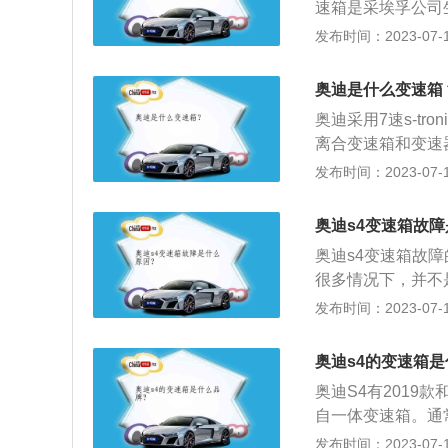
速箱是采埃孚公司
搭载3.0升V型6
发布时间：2023-07-17
矩500牛米，供
7秒。悬架方面，
奥迪是什么变速箱
悬架。奥迪s4的车身
奥迪采用7速s-tro
831mm。
离合变速箱和变速器dl
合变速箱能让每一
发布时间：2023-07-17
右手放在换档杆上
动作。变速器dl382
奥迪s4变速箱故
奥迪车型。Dl38
奥迪s4变速箱故
称ea8882.0t
很多情况下，并不
在阀体内部脏污杂
发布时间：2023-07-17
冲击打滑问题的发
特性，加大摩擦与
奥迪s4的变速箱
生，导致变速箱出
奥迪S4有2019
始变硬，最后导致
自一体变速箱。通
反过来使温度升得
箱。手自一体的意
发布时间：2023-07-17