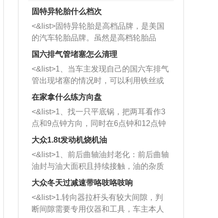
固特异轮胎什么档次
<&list>固特异轮胎是高档品牌，是美国
的汽车轮胎品牌。虽然是高档轮胎品
牌，但是中高低端的轮胎都有生产，这
国六排气管堵塞怎么清理
也是为了更好的开拓市场。
<&list>1、当车主发现自己的国六车排气
管出现堵塞的情况时，可以利用铁丝或
者是细棍，直接将杂物给取出来，如果
在家拿什么练方向盘
堵塞情况比较严重，也可以采取应急措
<&list>1、找一只平底锅，把两耳看作3
施。 <&list>2、直接利用木棍将所有的
点和9点钟方向，同时在6点钟和12点钟
杂物推到排气管里面的位置处，然后将
方向做一个标记。 <&list>2、双手握住
三元催化器拆解开，就可以将堵塞的东
大众1.8t发动机烧机油
平底锅两耳，然后往左打半圈、一圈、
西取出来。但如果是因为积碳过多引起
<&list>1、前后曲轴油封老化：前后曲轴
一圈半的练习，往右同样也要打相同的
的堵塞，就需要将三元催化器泡在草酸
油封与油大面积且持续接触，油的杂质
圈数。 <&list>3、最后强调要反复练
中进行清洗。 <&list>3、也可以利用清
和发动机内持续温度变化使其密封效果
习，这样就可以形成肌肉记忆，在真实
大众冬天过减速带咯吱咯吱响
洗剂对堵塞的情况得到解决，将清洗剂
逐渐减弱，导致渗油或漏油。<&list>2、
驾驶车辆时，不需要记忆也能打好方
放在燃油箱中，与燃油混合后，车辆启
<&list>1.转向器拉杆头有较大间隙，判
活塞间隙过大：积碳会使活塞环与缸体
向。
动时，就可以和汽油一起进入到燃烧
断间隙需要专用仪器和工具，车主本人
的间隙扩大，导致机油流入燃烧室中，