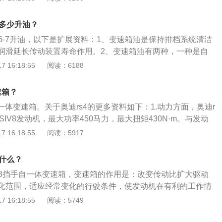
更换方法：1、重力更换。更换原理与机油相似。拧松油底壳
，变速箱油会自动从放油孔流出。此方式最常见也容易操作，
加多少升油？
速箱油。变速箱油不能全部排出，主要因为机械构造存在凹
6-7升油，以下是扩展资料：1、变速箱油是保持排档系统清洁
2、循环机更换。将新变速箱油储存于循环机内部，将变速箱
润滑延长传动装置寿命作用。2、变速箱油有两种，一种是自
接口连接，新油在循环机作用下将旧油推动而排出，这方式清
于自动变速器。另一种是手动变速箱油，又叫齿轮油。3、变
 16:18:55
阅读：6188
新变速箱使用越多，油路清洗就更加干净。循环机更换一次变
换需要分型号，不同车型、不同型号的变速箱油有着不同的更
10升油量。此方法大概花费时间为1小时。3、拆卸油底壳换
变速箱油每两年或行驶5-8万公里更换一次，手动变速箱油3年
上更换清洗，还能对脏污的油滤进行处理。油底壳的拆卸是一
速箱？
次。
也会贵上不少。
自一体变速箱。关于奥迪rs4的更多资料如下：1.动力方面，奥迪r
2LFSIV8发动机，最大功率450马力，最大扭矩430N·m。与发动
c7速双离合变速箱。rs4Avant0-100km/h加速时间为4.7秒，最
 16:18:55
阅读：5917
km/h。另外rs4还配备quattro全轮驱动系统，该系统拥有着非
能力，前轮最多可分配到70%的扭矩，后轮最多则可以获得8
是什么？
辆获得更加完美的动力输出。2.外观方面，rs4Avant基于A4旅
是8挡手自一体变速箱，变速箱的作用是：改变传动比扩大驱动
S系列标志性的一体式中网和外后视镜铝制外壳。这款车还配有
化范围，适应经常变化的行驶条件，使发动机在有利的工作情
件以提供更加出色的稳定性和视觉效果。
0款奥迪s4为例，其属于中型车，车身尺寸是：长4770mm、宽
 16:18:55
阅读：5749
4mm，轴距为2825mm。2020款奥迪s4搭载了3.0t涡轮增压发
54ps，最大功率是260kw，最大扭矩是500nm，与其匹配的