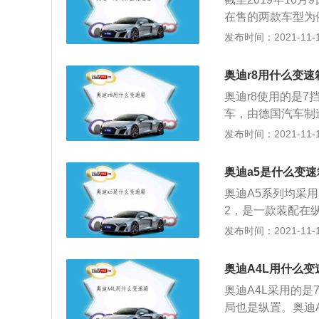
在售的两款车型为
下，手自一体变速
发布时间：2021-11-10
这个变速箱带有手
以后，车主可以自
奥迪r8用什么变速
速箱（AT）、双
奥迪r8使用的是7
箱（AMT）、机
车，由德国汽车制造
的变速箱，但是价钱
chTransmi
发布时间：2021-11-10
机，匹配8挡手自一
以也有不少人干脆
0N·m。最大功率转速
动机与变速器动力
缸内直喷，驱动方
奥迪a5是什么变速
构。它的作用主要
为多连杆式独立悬
奥迪A5系列均采用
并防止传动系过载
2，是一款装配在
称翘楚，全时四轮
冷却系统提高离合
发布时间：2021-11-10
超凡动力表现。奥
来的转速和转矩进
速箱和自动变速箱
车辆带来不同的动
合器的相互交替工
奥迪A4L用什么变
速箱（MT），需
所以发动机的动力
奥迪A4L采用的
T），是通过行星
时间极短，发动机
局也是纵置。奥迪
手自一体，可依据
小，所以其燃油消