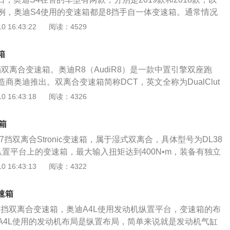
例，奥迪S4使用的变速箱都是8挡手自一体变速箱。通常情况
箱其实就是指带有手动模式的AT变速箱。手自一体的意思就是
 16:43:22
阅读：4529
动模式，如果没有手动模式就叫自动变速箱。切换到手动模式
行加减挡。现在主流的自动变速箱有四类，分别是液力自动变
箱
离合自动变速箱（DCT，大众的叫DSG）、电控机械自动变速
挡双离合变速箱。奥迪R8（AudiR8）是一款中置引擎双座跑
械无级自动变速箱（CVT）。民用车里面，AT变速箱算是最靠谱
商奥迪推出。双离合变速箱简称DCT，英文全称为DualClut
最贵。动力方面，奥迪S4搭载3.0升V型6缸涡轮增压发动
ssion，中文翻译过来应该为双离合变速器，因为其有两组离合器，所
 16:43:18
阅读：4326
体变速箱，最大功率260KW，最大马力354PS，最大扭矩50
就叫它双离合变速器。离合器位于发动机与变速器之间，是发
5400-6400rpm，最大扭矩转速1370-4500rpm。供油方式为
传递的开关，它是一种既能传递动力，又能切断动力的传动机
式为全时四驱，百公里加速时间仅需4.7秒。悬架方面，前悬架
箱
是保证汽车能平稳起步，变速换挡时减轻变速齿轮的冲击载荷
架，后悬架同样为多连杆式独立悬架。
7挡双离合Stronic变速箱，属于湿式双离合，具体型号为DL38
。奥迪R8拥有无比迷人的驾控感，在奥迪品牌的运动车型中堪
纵置平台上的变速箱，最大输入扭矩达到400N•m，装备有独立
驱动系统和奥迪全铝车身空间框架结构，赋予了它无比出众的
器散热问题。变速箱也称为变速器，是用来将发动机所传送过
 16:43:13
阅读：4322
迪r87挡双离合变速箱优点有：1、双离合变速箱结合了手动变
行改变的机构，每个挡位都有不一样的传动比，不同传动比给
的优点，没有使用变矩器，转而采用两套离合器，通过两套离
力输出。目前常见的变速箱类型有以下几种：第一种是手动变
作，来到达无间隙换挡的效果。2、因为没有了液力变矩器，
速箱
要驾驶员自行操控离合器和换挡拨杆；第二种是自动变速箱（A
可以完全发挥出来，同时两组离合器相互交替工作，使得换挡
是7挡双离合变速箱，奥迪A4L使用发动机纵置平台，变速箱的布
齿轮机构来进行变速的，能依据油门和车速进行调整；第三种
的动力断层也就非常有限。3、由于换挡更直接，动力损失更
A4L使用的发动机布局是纵置布局，简单来说就是发动机气缸
驾驶者意愿在手动/自动之间切换驾驶模式，同时没有操控离合
耗可以降低10%以上。