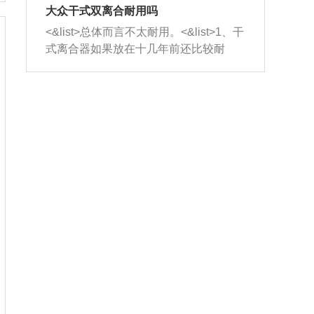
室，最后形成废气排出，就可以让三元
无法制作，需要将车辆送到修理厂或4s
造成烧机油。<&list>3、机油粘度。使用
大众干式双离合耐用吗
催化器得到清洗，排气管堵塞的情况就
店；<&list>2.车辆半轴套管防尘罩破
机油粘度过小的话，同样会有烧机油现
<&list>总体而言不太耐用。<&list>1、干
能够得到解决。
裂，破裂后会出现漏油现象，使半轴磨
象，机油粘度过小具有很好的流动性，
式离合器如果放在十几年前还比较耐
损严重，磨损的半轴容易损坏，产生异
容易窜入到气缸内，参与燃烧。<&list>
用，但是由于现在的汽车发动机动力输
响；<&list>3.稳定器的转向胶套和球头
4、机油量。机油量过多，机油压力过
出越来越高，使得干式离合器散热不足
老化，一般是使用时间过长造成的。解
大，会将部分机油压入气缸内，也会出
的缺陷也逐渐暴露出来。<&list>2、由于
决方法是更换新的质量好的转向橡胶套
现烧机油。<&list>5、机油滤清器堵塞：
干式双离合的工作环境暴露在空气中，
和球头。
会导致进气不畅，使进气压力下降，形
而离合器的散热也是通离合器罩上面的
成负压，使机油在负压的情况下吸入燃
几个小孔来进行散热。但是在行驶过程
烧室引起烧机油。<&list>6、正时齿轮或
中变速箱需要换挡，就不得不使得离合
链条磨损：正时齿轮或链条的磨损会引
器频繁工作。<&list>3、长时间的低速行
起气阀和曲轴的正时不同步。由于轮齿
驶以及过于频繁的启停，导致离合器的
或链条磨损产生的过量侧隙，使得发动
温度不断升高，而低速行驶时空气流动
机的调节无法实现：前一圈的正时和下
效率不高，无法将离合器中的热量有效
一圈可能就不一样。当气阀和活塞的运
的带走，导致离合器内部的温度不断升
动不同步时，会造成过大的机油消耗。
高，加速离合器的磨损。
解决方法：更换正时齿轮或链条。<&list
>7、内垫圈、进风口破裂：新的发动机
设计中，经常采用各种由金属和其他材