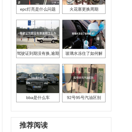
epc灯亮是什么问题
火花塞更换周期
驾驶证到期没有换,逾期
玻璃水冻住了如何解
怎么办??
决？
bba是什么车
92号95号汽油区别
推荐阅读