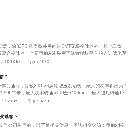
箱
车型，除30FSI风尚型使用的是CVT无极变速器外，其他车型
c7挡双离合变速器。全新奥迪A6L采用了纵置模块平台的先进优化理
通过计算机模拟，改变上百万计的自由度，将整车噪音及震动
 16:18:55
阅读：1033
首先，车身结构性部件在30Hz的震动频率范围内通过结构的加
理想的震动舒适度。在此基础上，进一步模拟分析胎噪及其它
箱？
部件中的传输路径，通过噪音水平分析找出隔音的薄弱环节，
一体变速箱，搭载3.0TV6涡轮增压发动机，最大的功率输出为2
析优化部件结构并改善噪音舒适度。除了轮胎噪音之外，发动
500牛米，最大功率转速5400至6400rpm，最大扭矩转速13
是车辆行驶噪音的主要组成部分，为了使车内噪音保持在较低
。奥迪s4是一款中型车，其车身尺寸长宽高分别为4749mm、1842
 16:18:55
阅读：9449
部件必须进行优化。以变速器为例，在其研发过程中，严格控
，轴距为2831mm。悬架方面，奥迪s4前悬架为多连杆式独立悬
噪音传递顺序，并且在噪音传递的路径中增加液压支承、单体
多连杆式独立悬架。
尽可能地减少共振，使400Hz以上的高频噪音有了显著的改
么变速箱？
采埃孚公司生产的，以下是相关信息：奥迪s4变速箱：奥迪s4变