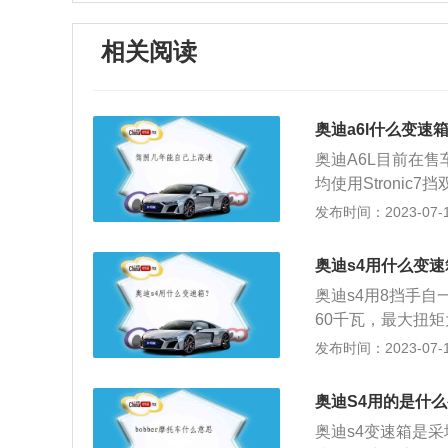
相关阅读
奥迪a6l什么变速
奥迪A6L目前在售
均使用Stroni
念，先期研发阶段
发布时间：2023-07-17
的模拟变为可能。
强，初步获得较为
奥迪s4用什么变速
震动噪音在结构性
奥迪s4用8挡手自
最终通过有限元分
60千瓦，最大扭矩为
机及变速器噪音也
70至4500rpm
发布时间：2023-07-17
的水平，高频震动
mm、1400mm
制噪音源的位置及
架，后悬架同样为
橡胶弹簧等元件，
奥迪S4用的是什
善。
奥迪s4变速箱是