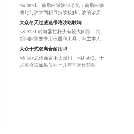
平底锅两耳，然后往左打半圈、一圈、
西取出来。但如果是因为积碳过多引起
<&list>1、前后曲轴油封老化：前后曲轴
一圈半的练习，往右同样也要打相同的
的堵塞，就需要将三元催化器泡在草酸
油封与油大面积且持续接触，油的杂质
圈数。 <&list>3、最后强调要反复练
中进行清洗。 <&list>3、也可以利用清
和发动机内持续温度变化使其密封效果
习，这样就可以形成肌肉记忆，在真实
大众冬天过减速带咯吱咯吱响
洗剂对堵塞的情况得到解决，将清洗剂
逐渐减弱，导致渗油或漏油。<&list>2、
驾驶车辆时，不需要记忆也能打好方
放在燃油箱中，与燃油混合后，车辆启
<&list>1.转向器拉杆头有较大间隙，判
活塞间隙过大：积碳会使活塞环与缸体
向。
动时，就可以和汽油一起进入到燃烧
断间隙需要专用仪器和工具，车主本人
的间隙扩大，导致机油流入燃烧室中，
室，最后形成废气排出，就可以让三元
无法制作，需要将车辆送到修理厂或4s
造成烧机油。<&list>3、机油粘度。使用
大众干式双离合耐用吗
催化器得到清洗，排气管堵塞的情况就
店；<&list>2.车辆半轴套管防尘罩破
机油粘度过小的话，同样会有烧机油现
<&list>总体而言不太耐用。<&list>1、干
能够得到解决。
裂，破裂后会出现漏油现象，使半轴磨
象，机油粘度过小具有很好的流动性，
式离合器如果放在十几年前还比较耐
损严重，磨损的半轴容易损坏，产生异
容易窜入到气缸内，参与燃烧。<&list>
用，但是由于现在的汽车发动机动力输
响；<&list>3.稳定器的转向胶套和球头
4、机油量。机油量过多，机油压力过
出越来越高，使得干式离合器散热不足
老化，一般是使用时间过长造成的。解
大，会将部分机油压入气缸内，也会出
的缺陷也逐渐暴露出来。<&list>2、由于
决方法是更换新的质量好的转向橡胶套
现烧机油。<&list>5、机油滤清器堵塞：
干式双离合的工作环境暴露在空气中，
和球头。
会导致进气不畅，使进气压力下降，形
而离合器的散热也是通离合器罩上面的
成负压，使机油在负压的情况下吸入燃
几个小孔来进行散热。但是在行驶过程
烧室引起烧机油。<&list>6、正时齿轮或
中变速箱需要换挡，就不得不使得离合
链条磨损：正时齿轮或链条的磨损会引
器频繁工作。<&list>3、长时间的低速行
起气阀和曲轴的正时不同步。由于轮齿
驶以及过于频繁的启停，导致离合器的