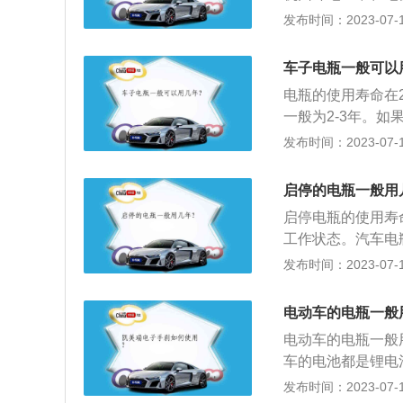
备。熄火状态下使
进电或者启动机无
发布时间：2023-07-17
泵等，切忌不要在
果还不行而里程数
状态下长时间使用
以下是有关汽车电
是否更换的方法：
车子电瓶一般可以
就满，一放就完，
电池正常；如果灯
电瓶的使用寿命在2
测空载电压，还要
稍变暗，但仍有足
一般为2-3年。
于10V是正常情
力，目灯光变得很
一定的延长，即便
发布时间：2023-07-17
压低得越多说明电
车的时候声音比较
1、由于汽车电瓶
到最佳，除了给汽
据，第一个是电压
足，会出现没电的
不过放电、不亏电
启停的电瓶一般用
行。其中蓄电池电
和用车习惯有很大
速行车，要半个月
电池说再见。至于
启停电瓶的使用寿
车顶灯等，这样会
汽车电瓶这个重要
行。因为有专业的
工作状态。汽车电
况下使用电器，会
降低，因此只要蓄
的反馈，如果感觉
发布时间：2023-07-17
车启动。因此，在
的因素还有很多，
电过量。3、如果
情况。如果在汽车
启动一次汽车，使
电动车的电瓶一般
已经老化到一定程
常擦洗电瓶，清理
电动车的电瓶一般
造成光度变暗淡的
寿命。
车的电池都是锂电
反映电瓶是否存在
用的电池也都是锂
发布时间：2023-07-17
要及时去汽车维修