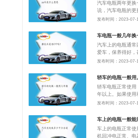
汽车电瓶两年更换
围是否出现一些白
说，汽车电瓶的更
的或者新的电瓶一
期检查电瓶。无论
发布时间：2023-07-17
已经开始出现问题
查频率：要根据季
低，对电瓶没有什
车电瓶一般几年换
的夏季，户外温度
汽车上的电瓶通常
频率。
爱车，保养得好，
那就是电瓶的问题
发布时间：2023-07-17
汽车电瓶的功能是
电，使汽车起火，
轿车的电瓶一般用
或停止运转。
轿车电瓶正常使用
年以上。如果使用
电池非常重要。常
发布时间：2023-07-17
设备，这是广大车
不少驾驶者都会选
车上的电瓶一般能
做省油的目的是达
车上的电瓶正常使
连续听厂播尽量不
机回冲电正常、电