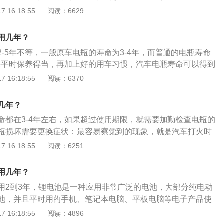
用外接电源设备：外接电源设备诸如车用吸尘机、便携式充气
力，大灯明显变暗则需将电瓶取下用充电机充12-24小时，如
 16:18:55
阅读：6629
车辆熄火状态下使用。由于这些设备的功率都比较大，在熄火
又达到了5万KM以上，且发电机没有故障，就需考虑换电瓶。
很容易耗完蓄电池内的存电，从而影响车辆的正常启动。判断
瓶的相关资料：1、有些电瓶用旧了以后内阻变得很大，一充
如果没有工具，可打开前大灯进行检查。如灯光白亮，则表明
用几年？
这种电瓶用三用表测其空载电压也是正常情况。所以，不能光
光红暗，则表示电力不足。接通起动机，若转速正常，灯光虽
-5年不等，一般原车电瓶的寿命为3-4年，而普通的电瓶寿命
测它的放电电流，可用放电仪进行测量。2、放电时电压不低
够的亮度，则说明电池良好，充电较足；如果起动机显得无
如果平时保养得当，再加上好的用车习惯，汽车电瓶寿命可以得到
况，低于10V则证明电瓶可能断格，必须进行更换。加负载时电
暗，说明电池过度放电，应立即充电保养或更换。喇叭在不着
是这样大概也只能用4-5年。以下是关于汽车电瓶的相关资料：
 16:18:55
阅读：6370
瓶内阻越大，放电特性越差。3、想要使汽车电瓶使用寿命达
小、说明蓄电池的电力比较弱。蓄电池的检查主用看两个数
在使用过程中，电解液会自然挥发损耗，如果电瓶电解液不
车电瓶并联蓄电池寿命延长器来防硫化除硫化以外，还要注意
，第二个是启动电流。而且进行检查最好是在冷车状态下进
情况，这时需要补充电解液。而电瓶的使用寿命与电瓶的保养
来防止汽车电瓶正极板软化，经常停车听音乐或者经常短途低
几年？
压数值必须高于12V，如果低于12V就说明可以准备和这个蓄
关系。2、如果经常在停车后使用车内用电设备，如收音机、
左右给汽车电瓶充电，这样才会使汽车电瓶使用寿命最长，使
启动电流的检查就相对专业，一般是在汽车维修厂或者4S店进
命都在3-4年左右，如果超过使用期限，就需要加勤检查电瓶的
对电瓶造成危害，减短电瓶的寿命。因为在发动机不发电的情
部件始终保持在最佳工作状态。
设备，正常情况下，启动电流并不会随着蓄电池寿命而改变而
瓶损坏需要更换症状：最容易察觉到的现象，就是汽车打火时
一直消耗电瓶电量，容易导致电瓶亏电，而电瓶亏电会影响汽
电池的冷车电压能高于12V，对用车就没明显影响。
打火相当吃力，很大原因就是电瓶出现老化。但造成打火困难
 16:18:55
阅读：6251
汽车熄火状态下，尽量少用车内大功率电子设备，避免电瓶耗
例如积碳现象严重和火花塞异常，所以还是需要结合一下其它
汽车长期停放，建议把电瓶负极拔掉，避免亏电，最好一星期
打火困难的同时，喇叭也没有以前响亮，很可能就是因为电瓶
电瓶在发动机怠速状态下依靠内部发电机进行充电。平时应经
用几年？
度，需要及时将其更换。而且汽车大灯也会受到一定影响的，
表面灰尘、油污以及白色酸蚀粉末，这样更能延长电瓶的使用
用2到3年，锂电池是一种应用非常广泛的电池，大部分纯电动
情况。电瓶故障灯，可以说是最为直观的症状，故障灯是单独
池，并且平时用的手机、笔记本电脑、平板电脑等电子产品使
问题。所以，当电瓶故障灯亮起的时候，无疑是出现异常，需
电池。锂电池的充放电原理非常简单，在充电时，正极上的锂
 16:18:55
阅读：4896
店进行检查，一旦是电瓶损坏的缘故，自然是要更换一个新的