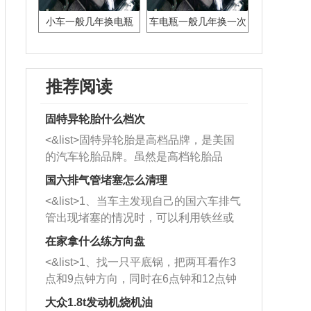
小车一般几年换电瓶
车电瓶一般几年换一次
推荐阅读
固特异轮胎什么档次
<&list>固特异轮胎是高档品牌，是美国
的汽车轮胎品牌。虽然是高档轮胎品
牌，但是中高低端的轮胎都有生产，这
国六排气管堵塞怎么清理
也是为了更好的开拓市场。
<&list>1、当车主发现自己的国六车排气
管出现堵塞的情况时，可以利用铁丝或
者是细棍，直接将杂物给取出来，如果
在家拿什么练方向盘
堵塞情况比较严重，也可以采取应急措
<&list>1、找一只平底锅，把两耳看作3
施。 <&list>2、直接利用木棍将所有的
点和9点钟方向，同时在6点钟和12点钟
杂物推到排气管里面的位置处，然后将
方向做一个标记。 <&list>2、双手握住
三元催化器拆解开，就可以将堵塞的东
大众1.8t发动机烧机油