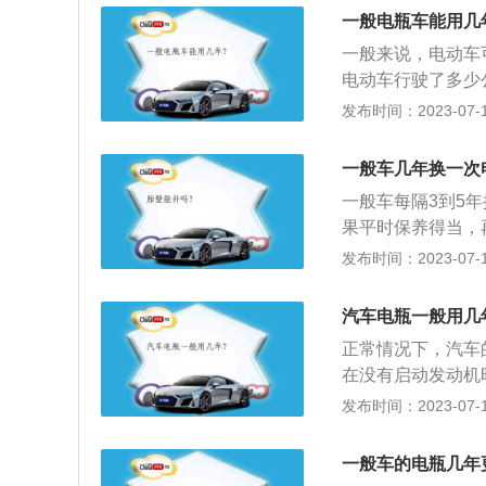
事项：在车辆熄火
处于亏电状态，会
一般电瓶车能用几
周就需要重新启动
一般来说，电动车
电动车行驶了多少
衰的原因：电池硫
发布时间：2023-07-17
重。非要等电池跑
一次，寿命自然延
一般车几年换一次
成过度失水开始。
一般车每隔3到5
红灯上方就可以充
果平时保养得当，
新电池也很快报废
议车主在每次保养
发布时间：2023-07-17
定的数值，就代表
会导致电瓶不存电
汽车电瓶一般用几
避免电瓶电量过度
正常情况下，汽车
将电瓶断电，这样
在没有启动发动机
速状态下依靠内部
同时打开汽车上的
发布时间：2023-07-17
用。
法：目前有超过8
颜色分为三种：绿
一般车的电瓶几年
色则代表报废了需