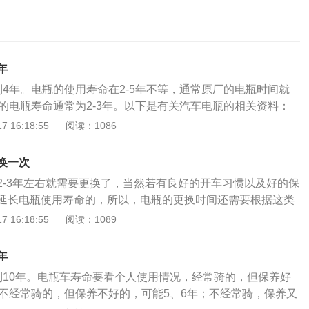
年
到4年。电瓶的使用寿命在2-5年不等，通常原厂的电瓶时间就
般的电瓶寿命通常为2-3年。以下是有关汽车电瓶的相关资料：
后内阻变得很大，一充就满，一放就完，这种电瓶用三用表测
 16:18:55
阅读：1086
常情况，所以，不能光测空载电压，还要测它的放电电流，可
。2、放电时电压不低于10V是正常情况，低于10V则证明电瓶
换一次
行更换，加负载时电压低得越多说明电瓶内阻越大，放电特性
2-3年左右就需要更换了，当然若有良好的开车习惯以及好的保
汽车电瓶使用寿命达到最佳，除了给汽车电瓶并联蓄电池寿命
延长电瓶使用寿命的，所以，电瓶的更换时间还需要根据这类
硫化以外，还要注意不过放电，不亏电来防止汽车电瓶正极板
瓶是汽车上一个重要的部件，如果没有电瓶，那汽车是无法启
 16:18:55
阅读：1089
音乐或者经常短途低速行车的话，要半个月左右给汽车电瓶充
发动机时，电瓶负责给全车电子设备供电，并且电瓶也负责启
车电瓶使用寿命最长，使汽车电瓶这个重要部件始终保持在最
电池的一种，也叫蓄电池，它的工作原理是把化学能转化为电
的日常维护：1、保持干燥清洁2、每月检查，电池表面是否有
年
瓶是指铅酸蓄电池，即一种主要由铅及其氧化物做电极，硫酸
纯净水或蒸馏水及时擦洗干净。3、确保端子和接头接触良好
到10年。电瓶车寿命要看个人使用情况，经常骑的，但保养好
电池。汽车蓄电池日常养护：1、汽车蓄电池要经常充电，蓄
；不经常骑的，但保养不好的，可能5、6年；不经常骑，保养又
慢慢自行放电，直至报废，因此，每隔一段时间就应启动一次