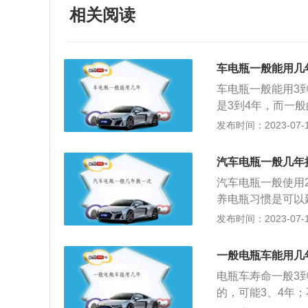
相关阅读
车电瓶一般能用几
车电瓶一般能用3
是3到4年，而一
1、电瓶用旧了以
发布时间：2023-07-17
其空载电压也是正
用放电仪进行测量
汽车电瓶一般几年
可能断格，必须进
汽车电瓶一般使用
越差。3、想要使
养电瓶习惯是可以
延长器来防硫化除
因素影响而定。电
发布时间：2023-07-17
软化，经常停车听
动的，在没有启动
电，这样才会使汽
动发动机。电瓶是
佳工作状态。电瓶
一般电瓶车能用几
能，通常所说的电
灰尘或酸液，并用
电瓶车寿命一般3
溶液做电解液的蓄
的，可能3、4年
电池长久不用就会