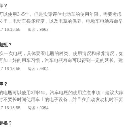
前，将所有的用电设备全部关闭，车辆切勿长期停放，每隔一
导致电瓶的性能和寿命降低。
年？
车辆，让电瓶保持良好的电压。
可以使用3~5年。但是实际评估电动车的使用年限，需要考虑
公里，电动车损坏程度，以及电瓶的保养。电动车电池寿命早
化损害严重：车主对电池保养意识全无，造成电池硫化损害严
 16:18:55
阅读：9662
不动了才过来修复保养，这时修复难度加大。其实6个月保养
长很多，但是车主没有这个意识。电池损坏，大多从充电器造
电瓶？
骑行不亏电：骑行不亏电，寿命自然长。新电池每次将电用到
年换一次电瓶，具体要看电瓶的种类、使用情况和保养情况，如
电，但是不能亏电行驶。每次亏电，寿命就少一些，10次亏电
再加上好的用车习惯，汽车电瓶寿命可以得到一定的延长。建
，要及时充电避免亏电。
时都检测一下电瓶的内阻和电压，如果内阻和电压都达不到规
 16:18:55
阅读：9404
电瓶需要更换。平时保护电瓶的方法：1、当电解液不足时，
，需要及时加注；2、在汽车熄火后，要确保车灯全部关闭，
年？
损耗导致亏电；3、如果汽车长期停放，建议拔掉电瓶负极，
的电瓶可以使用3到4年。汽车电瓶的使用注意事项：建议大家
可以避免亏电，建议一星期启动一次汽车，电瓶会在发动机怠
时不要长时间使用车上的电子设备，并且在启动发动机时不要
发电机进行充电，这样能够确保电瓶有足够电量供下次启动使
大灯和空调等比较费电的电子设备。判断汽车电瓶好坏的方
 16:18:55
阅读：9094
0%的免维护蓄电池中都带有电量观察口。观察口一般能看见的
色、黑色和白色。绿色代表电量充足，黑色代表略微亏电，白
更换？
要更换。具体可以参考电瓶上的标签提示；观察电瓶桩头四周