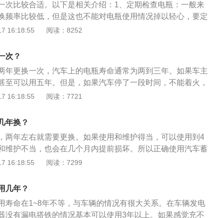
一次比较合适。以下是相关介绍：1、定期检查电瓶：一般来
色或绿色的类似粉末状的物体，那些是电瓶的氧化物，质量好
换频率比较低，但是这也不能对电瓶使用情况掉以轻心，要定
般不会轻易出现这些氧化物，一旦出现，就意味着电瓶的性能
是电瓶的检查还是电瓶的保养都有很多细节需要注意。2、检
 16:18:55
阅读：8252
。
节不同调整检查电瓶的频率，像比较寒冷的冬季，室内温度
么影响，大概半个月到一个月检查一次即可。但是，若是炎热
一次？
较高，电瓶又怕热，所以应该一个星期检查一次，增加检查的
两年更换一次，汽车上的电瓶寿命通常为两到三年。如果车主
甚至可以用五年。但是，如果汽车停了一段时间，不能着火，
。要么修理，要么换一个新的电瓶。以下是扩展资料：功能：
 16:18:55
阅读：7721
驱动传递，给车内的电器和灯光供电，给起动机和发电机供
正常行驶。如果汽车电瓶不能正常供电，发动机就会出现故障
几年换？
，两年左右就需要更换。如果使用和维护得当，可以使用到4
和维护不当，也会在几个月内提前损坏。所以正确使用汽车蓄
见会伤害蓄电池的用车习惯：熄火状态下长时间使用车内电器
 16:18:55
阅读：7299
主在日常用车中最会遇到，也是比较容易忽略的问题。为省油
择关掉发动机然后坐在车内用音响听广播或者看DVD等，这样
用几年？
到，但会却会深深伤害蓄电池。正确使用方法是在熄火状态下
用寿命在1~8年不等，与车辆的情况有很大关系。在车辆发电
超过30分钟，同时不建议大家在熄火状态下使用车载DVD等设
器没有漏电搭铁的情况基本可以使用3年以上。如果感觉充不