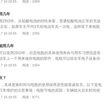
0年左右；经常骑的，又不保养的，不用说，最慢肯定两年左右
 16:18:55
阅读：1069
电。2、禁止汽车熄火后使用汽车电器，发动机在不发电的状
几年合适看自己，如果觉得它不行了，行驶速度和使用体验感
池，会对其造成损害。3、避免长时间把汽车停放在露天停车
。电瓶车保养注意事项：1、对电瓶自行车的前轴、中轴、飞
须拆下蓄电池带走。
用几年
件作定期的检查、擦拭和润滑，防止由于锈蚀或咬死影响正常
用2到3年。从铅酸电池的特性来看，普通铅酸电池正常的充放
用后不论电量消耗多少，都要及时给电池充电，如果长期不使
0次左右，如果车主平均3天给电动车充一次电，这样算下来电瓶
电池充电一次，这样有利于延长蓄电池的寿命。3、每个月要
果车主每隔2天就给电动车充电，那么电动车电池的使用寿命
 16:18:55
阅读：1055
全充电，就是用完电量再充电。不要随意更换充电器，要在通
常情况下，电瓶车的电瓶使用寿命能达到3年左右，当然这也
禁在电动车充电时覆盖任何外物。4、尽可能地养成脚踏助力
瓶的使用寿命长短平时的维护及用车习惯都有着非常大的关
减少大功率放电几率，这对控制器、电机和电池都很有好处。
能用几年
较好的车辆来说，电瓶使用个5、6年都没问题。但是，对于车
年限还得看个人的日常使用情况，要防晒防雨，少走颠簸崎岖
可以使用2到3年，但是电瓶的具体使用寿命与用车习惯也是有
不好的情况来看，电瓶车的电瓶1-2年就需要进行更换了。电瓶
当，首先电瓶的充电器就必须要匹配优质的。
动车上一个用来储存电能的部件，电瓶可以给全车电子设备供
意事项：1、电瓶每次使用的放电深度越小，那么电瓶的使用
，那电动车是无法正常行驶的。电瓶是一个需要定期更换的易
 16:18:55
阅读：1054
以不管电瓶车的电瓶容量有多大，车主都应该要养成随用随充
次数的增加，电瓶的性能也会不断降低，所以电瓶是需要定期
电瓶需要长时间的放置，那么一定要记得充足电，并且定期给
放电时，电瓶中的离子会在电解液中移动，部分离子在电解液
般一个月补充个1-2次。3、大电流放电对电瓶车的电瓶有一定
次？
液发生化学反应。随着充放电次数的增加，电瓶中的离子数量
电瓶车在起步或者是上坡时，尽量用脚蹬辅助加力。
一次，具体更换时间与电瓶的使用保养及性能衰减有关。以下是电
以电瓶的性能也会不断降低。如果可以保持正确的用车习惯，
日常维护的注意事项：电瓶亏电的原因：车辆熄火后长时间使
电瓶的使用寿命的。在充电时，建议大家使用合适的充电器，
长期停放，发电机故障不能发电，电瓶自然老化。这些原因都
 16:18:55
阅读：9771
瓶出现过度充电的情况。过度充电会损伤电瓶。如果长时间不
重，严重时电瓶将会报废，只能更换新电瓶。电瓶维护的注意
期给电瓶充电，否则会导致电瓶处于亏电状态。如果电瓶长期