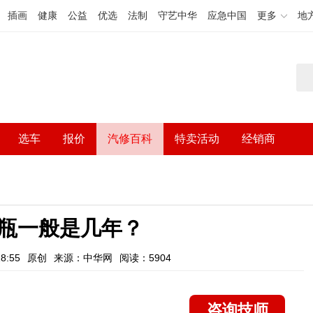
插画
健康
公益
优选
法制
守艺中华
应急中国
更多
地
选车
报价
汽修百科
特卖活动
经销商
瓶一般是几年？
8:55
原创
来源：中华网
阅读：5904
咨询技师