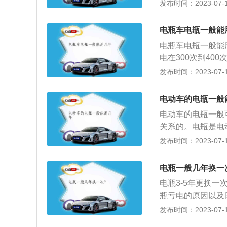
比较好的，可能1
发布时间：2023-07-17
汽车，给蓄电池充
换一辆。电瓶车骑
态下单独使用蓄电
太差了就可以换了
场，如长期停放，
电瓶车电瓶一般能
轮、链条等传动部
电瓶车电瓶一般能
使用。2、每次使
电在300次到40
用，也要每个月给
能用三年左右；如
发布时间：2023-07-17
进行完全放电、完
在两年左右。在正
风的地方充电，严
并不是绝对的，电
启动的良好习惯，
电动车的电瓶一般
系。对于某些车况
5、电瓶车的使用
电动车的电瓶一般
主的驾驶习惯非常
的路。要想保养得
关系的。电瓶是电
车电瓶使用时的注
电，如果没有电瓶
发布时间：2023-07-17
寿命就会越长，所
损件，随着充放电
的习惯。2、如果
更换的。在充电和
电瓶补充电量，一
电瓶一般几年换一
中移动时会与电解
的损害，所以驾驶
电瓶3-5年更换
也会不断减少，所
瓶亏电的原因以及
那是可以有效延长
用车载电器，车辆
发布时间：2023-07-17
并且一定要防止电
会造成电瓶亏电严
需要用车，也要定