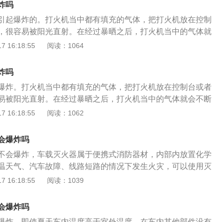
炸吗
引起爆炸的。打火机当中都有填充的气体，把打火机放在控制
，很容易被阳光直射。在经过暴晒之后，打火机当中的气体就
到了一个临界点的时候，那么就会发生爆炸的情况，对整个车
 16:18:55
阅读：1064
的影响。普通打火机主要成分是液态丁烷。高浓度的丁烷，在
就会爆炸。如果室外温度在30摄氏度以上，车辆经过暴晒后，车
炸吗
十摄氏度，所以打火机极易引发爆炸事故。如果是因烈日暴晒
爆炸。打火机当中都有填充的气体，把打火机放在控制台或者
属于人为原因损坏车辆，保险公司不予赔付。在高温下以下物
易被阳光直射。在经过暴晒之后，打火机当中的气体就会不断
１、碳酸饮料：碳酸饮料含有二氧化碳气体的碳酸饮料，高温
个临界点的时候，那么就会发生爆炸的情况，对整个车辆来说
 16:18:55
阅读：1062
起爆裂。因此，碳酸饮料也不应长时间放在车里，如果需要放
。打火机在车里爆了，车主要做的方法是：1、切忌上车关闭
些纸质包装或不含气体的果汁饮料。２、数码产品，如果阳光
风，不然容易造成残留气体燃烧；2、另外花露水、车载香水
过高出现机械问题，严重甚至导致电池爆炸。３、电池、药
会爆炸吗
松燃烧，应该赶紧从车内拿出来；3、如果出现明火，就赶紧
在车内，电池在高温下也可能引起爆炸，而药品和食品会因高
不会爆炸，车载灭火器属于便携式消防器材，内部内放置化学
打湿扑灭明火。很多东西放在车里容易变成安全隐患，包括汽
。
温天气、汽车故障、线路短路的情况下发生火灾，可以使用灭
放大镜、碳酸饮料以及电子产品等，这些最好都不要放在车
到保证人身安全、降低损失的作用。车载灭火器基本都是干粉
 16:18:55
阅读：1039
的情况下，这些东西都会变成安全隐患，或发生爆炸引起火
火器的存放温度是在-20℃至55℃的区间，所以正常情况下是不
能直接晒到的中控台顶部以及后排和玻璃窗之间的置物架上，
意的是，由于温度过高会导致灭火器的部分零件老化，这样一
会爆炸吗
泄漏的情况，所以放存位置应尽可能避免光线直射且阴凉的地
爆炸。即使夏天车内温度高于室外温度，在车内其他部件没有