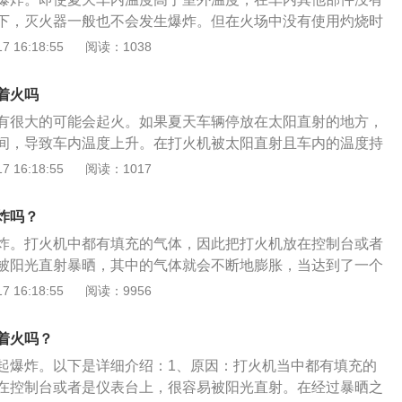
存放在比较顺手的位置，因为在发现汽车自燃的时候，可以迅
下，灭火器一般也不会发生爆炸。但在火场中没有使用灼烧时
灭。车载灭火器的使用方法：1、拿起灭火器占据上风方口位
爆炸。以下是车载灭火器注意事项：1、要购买正规厂家生产
 16:18:55
阅读：1038
上下倒置数次，使其内部的干粉松动；3、将保险销拔掉后左手
上做到防止灭火器意外发生的可能。2、使用半年以后就要经
喷管，将灭火器倒置竖起；4、将喷管瞄准火焰根部进行喷洒
块、储气瓶内二氧化碳气体是否泄漏。方法是灭火器上的内压
着火吗
个区，即绿区、黄区和红区，如果指针指在绿色区域内，表示
有很大的可能会起火。如果夏天车辆停放在太阳直射的地方，
使用；在黄区内则表示灭火器已经接近最后的使用期限；如指
间，导致车内温度上升。在打火机被太阳直射且车内的温度持
则说明内部压力已泄漏无法使用。3、检查灭火器的保险销是
车主又不在车旁，很容易打火机发生自燃而出现明火。如果是
 16:18:55
阅读：1017
变形锈蚀、喷嘴是否有油垢堵塞。市场上主要有几种车载灭火
火机自爆，属于人为原因损坏车辆，保险公司可能不予赔付。
超细干粉灭火器、二氧化碳灭火器和水系灭火器，但大多情况
，车主要做的方法是：1、切忌上车关闭车门，应当开门通
灭火器。以下是灭火器的具体介绍：1、干粉灭火器：干粉灭
炸吗？
残留气体燃烧；2、另外花露水、车载香水等物品，也可以轻
以及二氧化碳和氮气，比较稳定，不用担心灭火器内的物品会
炸。打火机中都有填充的气体，因此把打火机放在控制台或者
从车内拿出来；3、如果出现明火，就赶紧用毯子之类的物品
还是竖放都没问题。2、避免日光直射：正规厂家生产的车载
被阳光直射暴晒，其中的气体就会不断地膨胀，当达到了一个
多东西放在车里容易变成安全隐患，包括汽车香水、老花镜或
安全，不会那么容易爆炸，但是应该避免将灭火器放置于高温
发生爆炸的情况，对整个车辆会造成严重的影响。以下是关于
 16:18:55
阅读：9956
以及电子产品等，这些最好都不要放在车内、在高温、暴晒的
，以免发生危险但也要注意车载灭火器的有效期，有效期一过
体介绍：汽车内不宜存放香水：易燃易挥发的酒精是香水的主
都会变成安全隐患，或发生爆炸引起火灾。尤其是在太阳能直
。
碰巧香水瓶类似于凸透镜的造型，在阳光直射下就会产生的聚
部以及后排和玻璃窗之间的置物架上，避免意外。
着火吗？
精，引起爆炸；此外，香水的质量不过关，长时间放置车内极
起爆炸。以下是详细介绍：1、原因：打火机当中都有填充的
害的物质，甚至有致癌的危险。汽车内不宜存放老花镜：老花
在控制台或者是仪表台上，很容易被阳光直射。在经过暴晒之
易将光线聚在一起，如果长时间聚焦光线，就会导致焦点温度