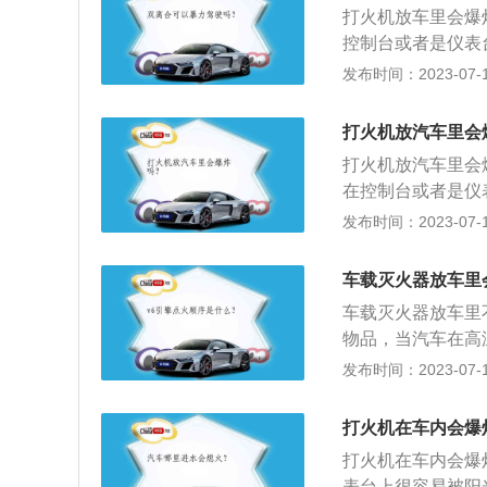
打火机放车里会爆
控制台或者是仪表
就会不断的膨胀，
发布时间：2023-07-17
严重的影响。夏季
料；2、车载香水
打火机放汽车里会
放大镜。
打火机放汽车里会
在控制台或者是仪
体就会不断的膨胀
发布时间：2023-07-17
成严重的影响。夏
料；2、车载香水
车载灭火器放车里
放大镜。
车载灭火器放车里
物品，当汽车在高
火器将火扑灭，起
发布时间：2023-07-17
1、拿起灭火器占
松动；3、将保险
打火机在车内会爆
将喷管瞄准火焰根
打火机在车内会爆
表台上很容易被阳