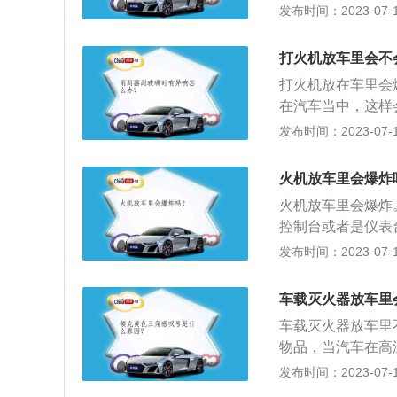
后，打火机当中的
发布时间：2023-07-17
过高，烤坏车内的
生爆炸的情况，对
候，尽量不要把打
打火机放车里会不
要成分是液态丁烷
打火机放在车里会
在30摄氏度以上
在汽车当中，这样
极易引发爆炸事故
放在控制台或者是
发布时间：2023-07-17
辆，保险公司不予
气体就会不断地膨
个车辆来说会造成
火机放车里会爆炸
属于人为原因的损
火机放车里会爆炸
的意识，避免这些
控制台或者是仪表
理，然后才可以更
的气体就会不断的
发布时间：2023-07-17
个车辆来说会造成
能放：含有二氧化
车载灭火器放车里
酸饮料也不应长时
车载灭火器放车里
气体的果汁饮料。
物品，当汽车在高
过高出现机械问题
火器将火扑灭，起
发布时间：2023-07-17
下：1、拿起灭火