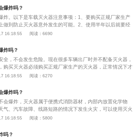
保险销拔掉后左手握住压把，右手抓喷管，将灭火器倒置竖
会爆炸吗？
准火焰根部进行喷洒即可。
爆炸。以下是车载灭火器注意事项：1、要购买正规厂家生产
上做到防止灭火器意外发生的可能。2、使用半年以后就要经
块、储气瓶内二氧化碳气体是否泄漏。方法是灭火器上的内压
 16:18:55
阅读：6690
个区，即绿区、黄区和红区，如果指针指在绿色区域内，表示
使用；在黄区内则表示灭火器已经接近最后的使用期限；如指
爆炸吗？
则说明内部压力已泄漏无法使用。3、检查灭火器的保险销是
安全，不会发生危险。现在很多车辆出厂时并不配备灭火器，
变形锈蚀、喷嘴是否有油垢堵塞。
，购买灭火器必须购买正规厂家生产的灭火器，正常情况下才
主购买假冒伪劣产品，安全性会大打折扣。￼车载灭火器一定
 16:18:55
阅读：6270
产的灭火器，从源头上做到防止灭火器意外发生的可能。使用
检查干粉是否结块、储气瓶内二氧化碳气体是否泄漏。检查灭
会爆炸吗？
完好、筒体有否变形锈蚀、喷嘴是否有油垢堵塞。并应经常擦
不会爆炸，灭火器属于便携式消防器材，内部内放置化学物
，使之保持通畅。超过保质期的灭火器应及时更换。灭火器上
天气、汽车故障、线路短路的情况下发生火灾，可以使用灭火
分为三个区，即绿区、黄区和红区，如果指针指在绿色区域
保证人身安全、降低损失的作用。灭火器的使用方法：1、拿
 16:18:55
阅读：5800
可以正常使用；在黄区内则表示灭火器已经接近最后的使用期
方口位置；2、将灭火器上下倒置数次，使其内部的干粉松
色区域，则说明内部压力已泄漏无法使用。
拔掉后左手握住压把，右手抓喷管，将灭火器倒置竖起；4、将
炸吗？
进行喷洒即可。