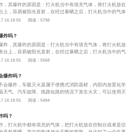
炸，其爆炸的原因是：打火机当中有填充气体，将打火机放在
台上，容易被阳光直射，在经过暴晒之后，打火机当中的气体
达到了一个临界点的时候，会发生爆炸的情况，会对车辆造成
 16:18:55
阅读：5798
汽车内不易放置的物品有：1、含有二氧化碳气体的碳酸饮
；3、电池、数码相机、药品、食品通讯设备；4、老花镜；5、
爆炸吗？
爆炸，其爆炸的原因是：打火机当中有填充气体，将打火机放
表台上，容易被阳光直射，在经过暴晒之后，打火机当中的气
，达到了一个临界点的时候，会发生爆炸的情况，会对车辆造
 16:18:55
阅读：5568
季汽车内不易放置的物品有：1、含有二氧化碳气体的碳酸饮
；3、电池、数码相机、药品、食品通讯设备；4、老花镜；5、
会爆炸吗？
不会爆炸，车载灭火器属于便携式消防器材，内部内放置化学
温天气、汽车故障、线路短路的情况下发生火灾，可以使用灭
到保证人身安全、降低损失的作用。车载灭火器的使用方法：
 16:18:55
阅读：5484
据上风方口位置；2、将灭火器上下倒置数次，使其内部的干粉
销拔掉后左手握住压把，右手抓喷管，将灭火器倒置竖起；4、
炸吗？
部进行喷洒即可。
炸，打火机中都有填充的气体，把打火机放在控制台或者是仪
光直射暴晒，其中的气体就会不断的膨胀，当达到了一个临界