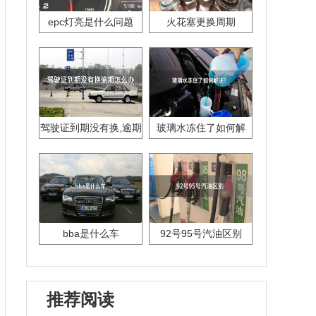
epc灯亮是什么问题
火花塞更换周期
驾驶证到期没有换,逾期
玻璃水冻住了如何解
怎么办??
决？
bba是什么车
92号95号汽油区别
推荐阅读