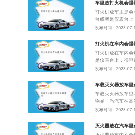
车里放打火机会爆
打火机放车里是会
台或者是仪表台上
会不断的膨胀，达
发布时间：2023-07-17
辆来说会造成严重
常温下20摄氏度
打火机在车内会爆
内温度会高达六七
打火机放在车内会
导致打火机自爆，
是仪表台上，很容
品不要放在车上：
的膨胀，达到了一
发布时间：2023-07-17
下很容易膨胀而引
会造成严重的影响
在车里，应选择一
车门，应当开门通
强烈，也会因温度
车载灭火器放车里
等物品，也可以轻
品、食品也不要放
车载灭火器放车里
用毯子之类的物品
温加快变质的速度
物品，当汽车在高
车香水、老花镜或
火器将火扑灭，起
发布时间：2023-07-17
内、在高温、暴晒
灭火器，而这种灭
灾。尤其是在太阳
会爆炸的。但要注
避免意外。
灭火器放在汽车里
来很容易就会出现
灭火器放车内不会