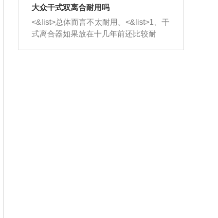
室，最后形成废气排出，就可以让三元
无法制作，需要将车辆送到修理厂或4s
造成烧机油。<&list>3、机油粘度。使用
大众干式双离合耐用吗
催化器得到清洗，排气管堵塞的情况就
店；<&list>2.车辆半轴套管防尘罩破
机油粘度过小的话，同样会有烧机油现
<&list>总体而言不太耐用。<&list>1、干
能够得到解决。
裂，破裂后会出现漏油现象，使半轴磨
象，机油粘度过小具有很好的流动性，
式离合器如果放在十几年前还比较耐
损严重，磨损的半轴容易损坏，产生异
容易窜入到气缸内，参与燃烧。<&list>
用，但是由于现在的汽车发动机动力输
响；<&list>3.稳定器的转向胶套和球头
4、机油量。机油量过多，机油压力过
出越来越高，使得干式离合器散热不足
老化，一般是使用时间过长造成的。解
大，会将部分机油压入气缸内，也会出
的缺陷也逐渐暴露出来。<&list>2、由于
决方法是更换新的质量好的转向橡胶套
现烧机油。<&list>5、机油滤清器堵塞：
干式双离合的工作环境暴露在空气中，
和球头。
会导致进气不畅，使进气压力下降，形
而离合器的散热也是通离合器罩上面的
成负压，使机油在负压的情况下吸入燃
几个小孔来进行散热。但是在行驶过程
烧室引起烧机油。<&list>6、正时齿轮或
中变速箱需要换挡，就不得不使得离合
链条磨损：正时齿轮或链条的磨损会引
器频繁工作。<&list>3、长时间的低速行
起气阀和曲轴的正时不同步。由于轮齿
驶以及过于频繁的启停，导致离合器的
或链条磨损产生的过量侧隙，使得发动
温度不断升高，而低速行驶时空气流动
机的调节无法实现：前一圈的正时和下
效率不高，无法将离合器中的热量有效
一圈可能就不一样。当气阀和活塞的运
的带走，导致离合器内部的温度不断升
动不同步时，会造成过大的机油消耗。
高，加速离合器的磨损。
解决方法：更换正时齿轮或链条。<&list
>7、内垫圈、进风口破裂：新的发动机
设计中，经常采用各种由金属和其他材