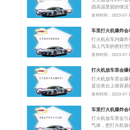
方。车载灭火器要
因高温受损的情况
速拿起灭火器来熄
间较长有可能发生
发布时间：2023-07-17
置；2、将灭火器
的灭火器，从源头
握住压把，右手抓
常检查干粉是否结
即可。
车里打火机爆炸会
显示器通常分为三
打火机在车内爆炸
该灭火器可以正常
加上汽车的密封空
针指向红色区域，
续上升的情况下，
发布时间：2023-07-17
否完好、筒体有否
因烈日暴晒导致打
器：干粉灭火器、
打火机在车里爆了
下使用的都是干粉
打火机放车里会爆
风，不然容易造成
火器里面装有干粉
打火机放车里会爆
松燃烧，应该赶紧
不安全，不论横放
是仪表台上很容易
打湿扑灭明火。很
灭火器放在车内很
临界点的时候就会
发布时间：2023-07-17
放大镜、碳酸饮料
或日光直射的地方
汽车存放物品的具
情况下，这些东西
就不要再继续使用
要成分之一，如果
接晒到的中控台顶
车里打火机爆炸会
光点燃了其中的酒
打火机放车里会引
易挥发出对人体有
气体，把打火机放
镜属于凸透镜，容