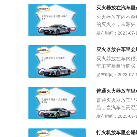
干粉松动；3、将
灭火器放在汽车里
起；4、将喷管瞄
灭火器放车内不会
的灭火器，从源头
常检查干粉是否结
发布时间：2023-07-17
显示器通常分为三
该灭火器可以正常
灭火器放在车里会
针指向红色区域，
灭火器放在车内很
否完好、筒体有否
车主需要自行购买
不会爆炸，假如车
发布时间：2023-07-17
要购买正规厂家生
半年以后就要经常
普通灭火器放车里
火器的保险销是否
普通灭火器放车里
除灰尘、疏通喷嘴
品，当汽车在高温
的内压显示器通常
器将火扑灭，起到
发布时间：2023-07-17
内，表示该灭火器
起灭火器占据上风
限；如指针指向红
动；3、将保险销
打火机放车里会爆
喷管瞄准火焰根部