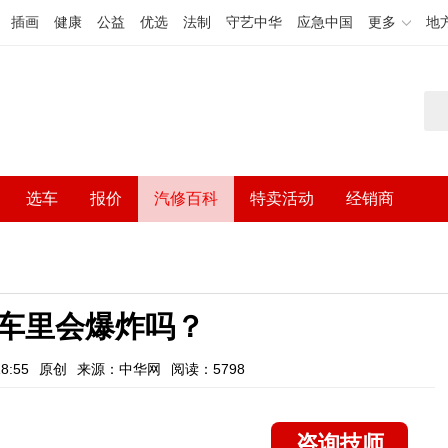
插画
健康
公益
优选
法制
守艺中华
应急中国
更多
地
选车
报价
汽修百科
特卖活动
经销商
车里会爆炸吗？
8:55
原创
来源：中华网
阅读：5798
咨询技师