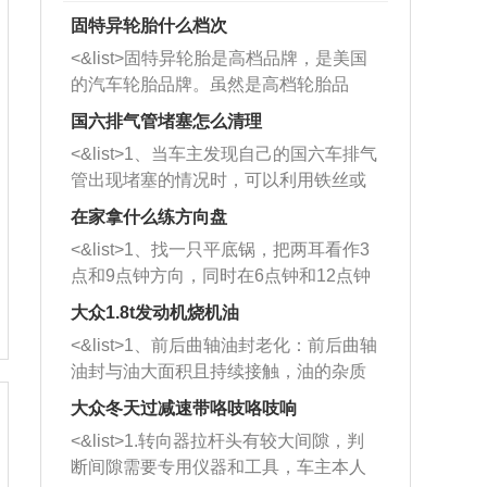
固特异轮胎什么档次
<&list>固特异轮胎是高档品牌，是美国
的汽车轮胎品牌。虽然是高档轮胎品
牌，但是中高低端的轮胎都有生产，这
国六排气管堵塞怎么清理
也是为了更好的开拓市场。
<&list>1、当车主发现自己的国六车排气
管出现堵塞的情况时，可以利用铁丝或
者是细棍，直接将杂物给取出来，如果
在家拿什么练方向盘
堵塞情况比较严重，也可以采取应急措
<&list>1、找一只平底锅，把两耳看作3
施。 <&list>2、直接利用木棍将所有的
点和9点钟方向，同时在6点钟和12点钟
杂物推到排气管里面的位置处，然后将
方向做一个标记。 <&list>2、双手握住
三元催化器拆解开，就可以将堵塞的东
大众1.8t发动机烧机油
平底锅两耳，然后往左打半圈、一圈、
西取出来。但如果是因为积碳过多引起
<&list>1、前后曲轴油封老化：前后曲轴
一圈半的练习，往右同样也要打相同的
的堵塞，就需要将三元催化器泡在草酸
油封与油大面积且持续接触，油的杂质
圈数。 <&list>3、最后强调要反复练
中进行清洗。 <&list>3、也可以利用清
和发动机内持续温度变化使其密封效果
习，这样就可以形成肌肉记忆，在真实
大众冬天过减速带咯吱咯吱响
洗剂对堵塞的情况得到解决，将清洗剂
逐渐减弱，导致渗油或漏油。<&list>2、
驾驶车辆时，不需要记忆也能打好方
放在燃油箱中，与燃油混合后，车辆启
<&list>1.转向器拉杆头有较大间隙，判
活塞间隙过大：积碳会使活塞环与缸体
向。
动时，就可以和汽油一起进入到燃烧
断间隙需要专用仪器和工具，车主本人
的间隙扩大，导致机油流入燃烧室中，