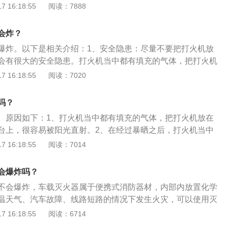
气体就会不断的膨胀，达到了一个临界点的时候，那么就会发
 16:18:55
阅读：7888
塑料饰板，甚至导致车辆自燃。
整个车辆来说会造成严重的影响。2、注意事项：在夏季的时
火机放在汽车当中，这样会有很大的安全隐患。普通打火机主
会炸？
。高浓度的丁烷，在常温下20摄氏度就会爆炸。如果室外温度
爆炸。以下是相关介绍：1、安全隐患：尽量不要把打火机放
，车辆经过暴晒后，车内温度会高达六七十摄氏度，所以打火机
会有很大的安全隐患。打火机当中都有填充的气体，把打火机
。如果是因烈日暴晒导致打火机自爆，属于人为原因损坏车
仪表台上，这样很容易被阳光直射。暴晒之后，打火机当中的
 16:18:55
阅读：7020
赔付。
胀，达到一个临界点的时候，那么就会发生爆炸的情况，对整
严重的影响。2、损坏车辆：夏季的时候，打火机自曝，这种
吗？
坏车辆，那么保险公司也不会给予进行赔付。要真正的有安全
。原因如下：1、打火机当中都有填充的气体，把打火机放在
问题的发生，这个方面非常的重要，必须要及时地去做好处
台上，很容易被阳光直射。2、在经过暴晒之后，打火机当中
好地确保安全，这些都是很重要。
膨胀，达到了一个临界点的时候，就会发生爆炸的情况，对整
 16:18:55
阅读：7014
严重的影响。汽车内放置物品注意事项如下：1、碳酸饮料不
碳气体的碳酸饮料，高温下很容易膨胀而引起爆裂。因此，碳
会爆炸吗？
间放在车里，如果需要放在车里，应选择一些纸质包装或不含
不会爆炸，车载灭火器属于便携式消防器材，内部内放置化学
2、电子产品：手机、数码相机，如果阳光强烈，也会因温度
温天气、汽车故障、线路短路的情况下发生火灾，可以使用灭
，严重甚至导致电池爆炸。
到保证人身安全、降低损失的作用。车载灭火器的使用方法如
 16:18:55
阅读：6714
器占据上风风口位置；2、将灭火器上下倒置数次，使其内部的