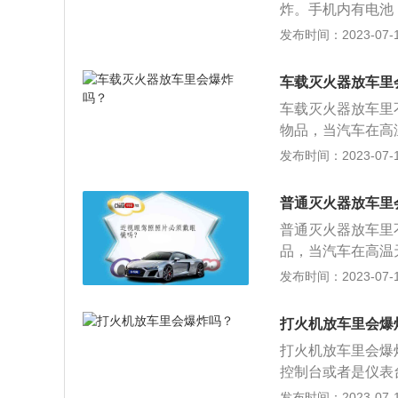
炸。手机内有电池
以免发生危险。
大的损坏。把手机
发布时间：2023-07-17
在空调出风口给手
1、打火机：最小
车载灭火器放车里
压力增强发生爆炸
车载灭火器放车里
人体有害物质，若
物品，当汽车在高
眼镜：特别是老花
火器将火扑灭，起
发布时间：2023-07-17
（玻璃瓶）：香水
下：1、拿起灭火
挡情况下，阳光照
干粉松动；3、将
普通灭火器放车里
起；4、将喷管瞄
普通灭火器放车里
品，当汽车在高温
器将火扑灭，起到
发布时间：2023-07-17
起灭火器占据上风
动；3、将保险销
打火机放车里会爆
喷管瞄准火焰根部
打火机放车里会爆
控制台或者是仪表
就会不断的膨胀，
发布时间：2023-07-17