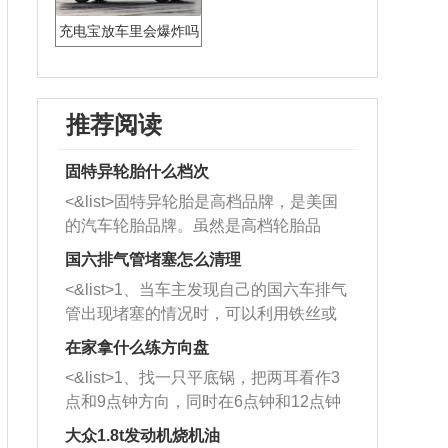
充电宝放车里会爆炸吗
推荐阅读
固特异轮胎什么档次
<&list>固特异轮胎是高档品牌，是美国
的汽车轮胎品牌。虽然是高档轮胎品
牌，但是中高低端的轮胎都有生产，这
国六排气管堵塞怎么清理
也是为了更好的开拓市场。
<&list>1、当车主发现自己的国六车排气
管出现堵塞的情况时，可以利用铁丝或
者是细棍，直接将杂物给取出来，如果
在家拿什么练方向盘
堵塞情况比较严重，也可以采取应急措
<&list>1、找一只平底锅，把两耳看作3
施。 <&list>2、直接利用木棍将所有的
点和9点钟方向，同时在6点钟和12点钟
杂物推到排气管里面的位置处，然后将
方向做一个标记。 <&list>2、双手握住
三元催化器拆解开，就可以将堵塞的东
大众1.8t发动机烧机油