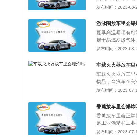
物品带走或放在避
高，从而发生爆炸
发布时间：2023-08-26
有易燃易爆物品，
件，重则会导致车
2、一定要给自己
害到车上的人员，
游泳圈放车里会爆
喷雾一般都是放在
夏季高温暴晒有可
的温度就会引爆，
属于易燃易爆气体
防晒喷雾放在车里
热，经过长期招收
发布时间：2023-08-23
器，最好不要放在
分子材料,在外界环
内饰的车辆，日晒
其老化速度.所以
剃须膏、杀虫剂等
车载灭火器放车里
高，在车内暴露在
车载灭火器放车里
充物多为低熔点有
物品，当汽车在高
受到高温或碰撞，
火器将火扑灭，起
发布时间：2023-07-17
时，就会发生爆炸
灭火器，而这种灭
发火灾。将防晒喷
会爆炸的。但要注
香薰放车里会爆炸
放置，则非常危
来很容易就会出现
香薰放车里会正常
方。车载灭火器要
是工业酒精和工业
速拿起灭火器来熄
香水，放活性炭那
发布时间：2023-07-17
置；2、将灭火器