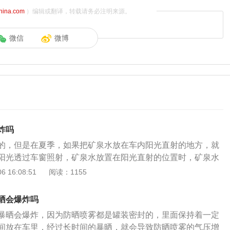
china.com
）编辑或翻译，转载请务必注明来源。
微信
微博
炸吗
的，但是在夏季，如果把矿泉水放在车内阳光直射的地方，就
阳光透过车窗照射，矿泉水放置在阳光直射的位置时，矿泉水
光源的凸透镜。加上车内原本就已经达到70摄氏度的高温，阳
 16:08:51
阅读：1155
射的光斑温度也有120多摄氏度，这个时候就容易引燃其他易
爆炸。除此之外透明的塑料瓶、玻璃瓶，眼镜，车内的香水装
晒会爆炸吗
品。另外类似于未开启的易拉罐汽水以及打火机若放在车内也
暴晒会爆炸，因为防晒喷雾都是罐装密封的，里面保持着一定
或者喷溅的液体影响开车视野。我们在离开车内时，应把这些
间放在车里，经过长时间的暴晒，就会导致防晒喷雾的气压增