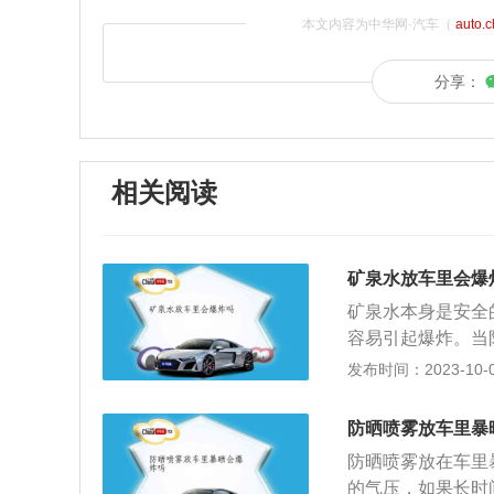
本文内容为中华网·汽车（
auto.
分享：
相关阅读
矿泉水放车里会爆
矿泉水本身是安全
容易引起爆炸。当
瓶正好充当了汇聚
发布时间：2023-10-06
光经过矿泉水瓶折
燃物品，间接引起
防晒喷雾放车里暴
置也是易燃易爆物
防晒喷雾放在车里
很容易引起爆炸，
的气压，如果长时