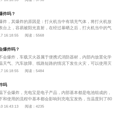
汽车内不易放置的物品有：1、含有二氧化碳气体的碳酸饮
；3、电池、数码相机、药品、食品通讯设备；4、老花镜；5、
爆炸吗？
爆炸，其爆炸的原因是：打火机当中有填充气体，将打火机放
表台上，容易被阳光直射，在经过暴晒之后，打火机当中的气
，达到了一个临界点的时候，会发生爆炸的情况，会对车辆造
 16:18:55
阅读：5568
季汽车内不易放置的物品有：1、含有二氧化碳气体的碳酸饮
；3、电池、数码相机、药品、食品通讯设备；4、老花镜；5、
会爆炸吗？
不会爆炸，车载灭火器属于便携式消防器材，内部内放置化学
温天气、汽车故障、线路短路的情况下发生火灾，可以使用灭
到保证人身安全、降低损失的作用。车载灭火器的使用方法：
 16:18:55
阅读：5484
据上风方口位置；2、将灭火器上下倒置数次，使其内部的干粉
销拔掉后左手握住压把，右手抓喷管，将灭火器倒置竖起；4、
炸吗
部进行喷洒即可。
温下会爆炸，充电宝是电子产品，内部基本都是电池组成的，
下和使用的流程中基本都会影响到充电宝发热，当温度到了80
爆炸。不宜放置车里面的物品：打火机是易爆物品，千万不能
 16:43:13
阅读：4235
璃附近，经太阳光照射，温度急剧升高，会导致打火机自燃。