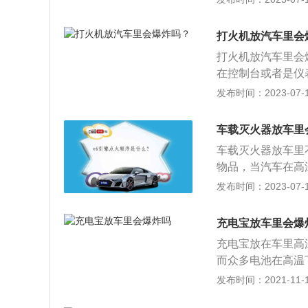
严重的影响。夏季
料；2、车载香水
打火机放汽车里会
放大镜。
打火机放汽车里会
在控制台或者是仪
体就会不断的膨胀
发布时间：2023-07-17
成严重的影响。夏
料；2、车载香水
车载灭火器放车里
放大镜。
车载灭火器放车里
物品，当汽车在高
火器将火扑灭，起
发布时间：2023-07-17
1、拿起灭火器占
松动；3、将保险
充电宝放车里会爆
将喷管瞄准火焰根
充电宝放在车里高
而众多电池在高温
度，就容易影响到
发布时间：2021-11-10
随手放到前挡风玻