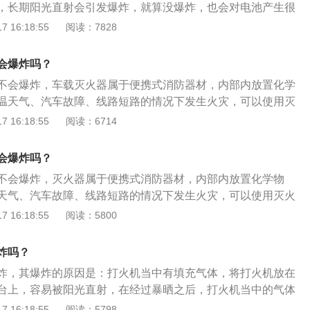
，长期阳光直射会引发爆炸，就算没爆炸，也会对电池产生很
放在遮阳避光的地方，避免阳光直射；发现手机过热，可以放
 16:18:55
阅读：7828
机快速降温，避免损坏电池。夏天这些物品尽量不要放车里：
巧容易遗忘也最具有杀伤力，自带液态丁烷成分，暴晒后内部
会爆炸吗？
。2、瓶装水：在阳光下暴晒的车内存放一定时间会会发出对
不会爆炸，车载灭火器属于便携式消防器材，内部内放置化学
继续饮用，不但不能解渴还会影响健康，产生不适反应。3、
温天气、汽车故障、线路短路的情况下发生火灾，可以使用灭
镜，凸透容易光纤聚集在一起，引发车辆人火灾。4、香水
到保证人身安全、降低损失的作用。车载灭火器的使用方法如
 16:18:55
阅读：6714
挥发产生易燃气体，包装临界点为49度，据测试夏天中午无遮
器占据上风风口位置；2、将灭火器上下倒置数次，使其内部的
射15分钟车内温度会达到65度容易引发爆炸。
保险销拔掉后左手握住压把，右手抓喷管，将灭火器倒置竖
会爆炸吗？
准火焰根部进行喷洒即可。
不会爆炸，灭火器属于便携式消防器材，内部内放置化学物
天气、汽车故障、线路短路的情况下发生火灾，可以使用灭火
保证人身安全、降低损失的作用。灭火器的使用方法：1、拿
 16:18:55
阅读：5800
方口位置；2、将灭火器上下倒置数次，使其内部的干粉松
拔掉后左手握住压把，右手抓喷管，将灭火器倒置竖起；4、将
炸吗？
进行喷洒即可。
炸，其爆炸的原因是：打火机当中有填充气体，将打火机放在
台上，容易被阳光直射，在经过暴晒之后，打火机当中的气体
达到了一个临界点的时候，会发生爆炸的情况，会对车辆造成
 16:18:55
阅读：5798