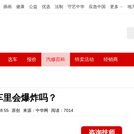
插画
健康
公益
优选
法制
守艺中华
应急中国
更多
地
选车
报价
汽修百科
特卖活动
经销商
车里会爆炸吗？
8:55
原创
来源：中华网
阅读：7014
咨询技师