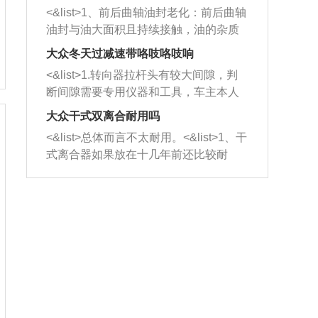
平底锅两耳，然后往左打半圈、一圈、
西取出来。但如果是因为积碳过多引起
<&list>1、前后曲轴油封老化：前后曲轴
一圈半的练习，往右同样也要打相同的
的堵塞，就需要将三元催化器泡在草酸
油封与油大面积且持续接触，油的杂质
圈数。 <&list>3、最后强调要反复练
中进行清洗。 <&list>3、也可以利用清
和发动机内持续温度变化使其密封效果
习，这样就可以形成肌肉记忆，在真实
大众冬天过减速带咯吱咯吱响
洗剂对堵塞的情况得到解决，将清洗剂
逐渐减弱，导致渗油或漏油。<&list>2、
驾驶车辆时，不需要记忆也能打好方
放在燃油箱中，与燃油混合后，车辆启
<&list>1.转向器拉杆头有较大间隙，判
活塞间隙过大：积碳会使活塞环与缸体
向。
动时，就可以和汽油一起进入到燃烧
断间隙需要专用仪器和工具，车主本人
的间隙扩大，导致机油流入燃烧室中，
室，最后形成废气排出，就可以让三元
无法制作，需要将车辆送到修理厂或4s
造成烧机油。<&list>3、机油粘度。使用
大众干式双离合耐用吗
催化器得到清洗，排气管堵塞的情况就
店；<&list>2.车辆半轴套管防尘罩破
机油粘度过小的话，同样会有烧机油现
<&list>总体而言不太耐用。<&list>1、干
能够得到解决。
裂，破裂后会出现漏油现象，使半轴磨
象，机油粘度过小具有很好的流动性，
式离合器如果放在十几年前还比较耐
损严重，磨损的半轴容易损坏，产生异
容易窜入到气缸内，参与燃烧。<&list>
用，但是由于现在的汽车发动机动力输
响；<&list>3.稳定器的转向胶套和球头
4、机油量。机油量过多，机油压力过
出越来越高，使得干式离合器散热不足
老化，一般是使用时间过长造成的。解
大，会将部分机油压入气缸内，也会出
的缺陷也逐渐暴露出来。<&list>2、由于
决方法是更换新的质量好的转向橡胶套
现烧机油。<&list>5、机油滤清器堵塞：
干式双离合的工作环境暴露在空气中，
和球头。
会导致进气不畅，使进气压力下降，形
而离合器的散热也是通离合器罩上面的
成负压，使机油在负压的情况下吸入燃
几个小孔来进行散热。但是在行驶过程
烧室引起烧机油。<&list>6、正时齿轮或
中变速箱需要换挡，就不得不使得离合
链条磨损：正时齿轮或链条的磨损会引
器频繁工作。<&list>3、长时间的低速行
起气阀和曲轴的正时不同步。由于轮齿
驶以及过于频繁的启停，导致离合器的