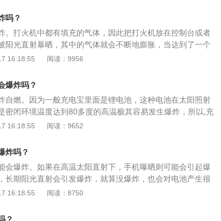
只允许少量气体流出，使得瓶内压强增大，质量差的瓶子可能
喷管，将灭火器倒置竖起；4、将喷管瞄准火焰根部进行喷洒
车香水瓶里一次应当注入少量香水，让瓶子留有足够空间供气
炸吗？
水瓶盖拧上，但不要拧得过紧，让香水挥发的通道稍微畅通，
炸。打火机中都有填充的气体，因此把打火机放在控制台或者
展资料:1、好的汽车香水应该对人体无害，环保无污染，用料
被阳光直射暴晒，其中的气体就会不断地膨胀，当达到了一个
由大师精心调制每一种香型，绿色环保，对人体有益而无害。
发生爆炸的情况，对整个车辆会造成严重的影响。以下是关于
 16:18:55
阅读：9956
香味分几个层次，前调、中调、后调。前调：当打开香水瓶，
体介绍：汽车内不宜存放香水：易燃易挥发的酒精是香水的主
香味就是前调，它是香水中最容易挥发的成分，给人最初的整
碰巧香水瓶类似于凸透镜的造型，在阳光直射下就会产生的聚
调是最重要的部分，它随前调出现，散发出香水的主体香味，
会爆炸吗？
精，引起爆炸；此外，香水的质量不过关，长时间放置车内极
调。后调：后调是香水味道里最慢，持续的时间最长，是整体
炸自燃。因为一般充电宝里面是锂电池，这种电池在太阳照射
害的物质，甚至有致癌的危险。汽车内不宜存放老花镜：老花
每一个层次的香调都会有不一样的效果，用心去品味她吧！
是密闭环境温度达到80多度的高温极其容易发生爆炸，所以,充
易将光线聚在一起，如果长时间聚焦光线，就会导致焦点温度
车里，特别是长时间放车里，会存在很大的安全隐患。以下是
 16:18:55
阅读：9652
塑料饰板，甚至导致车辆自燃。
：充电宝简介：充电宝是指可以直接给移动设备充电且自身具
。目前市场主要品类多功能性充电宝，基本都配置的标准的US
爆炸吗？
目前市场常见的移动设备手机、MP3、MP4、PDA、PSP、
能会爆炸。如果在高温太阳直射下，手机曝晒则可能会引起爆
机等多种数码产品。充电宝其实就是方便易携带的大容量随身
，长期阳光直射会引发爆炸，就算没爆炸，也会对电池产生很
储电，升压，充电管理于一体的便携式设备。充电宝功能：充
放在遮阳避光的地方，避免阳光直射；发现手机过热，可以放
 16:18:55
阅读：8750
头直接通过交流电源可以对移动设备充电且自身具有存电装
机快速降温，避免损坏电池。车里不要放打火机：最小巧容易
电器和备用电池的混合体，相比备用电源而言可以简化一个充
力，自带液态丁烷成分，暴晒后内部压力增强发生爆炸。车里
相比于充电器它又自身具有存电装置，可以在没有直电源或外
吗？