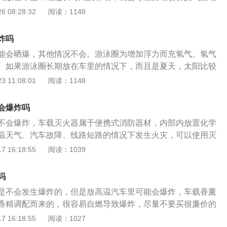
免阳光直射的地方。注意事项：1、一定要经常检查车内有没
的情况。防晒喷雾如果在车里发生爆炸，轻则损坏车内的配
 08:28:32
阅读：1148
并将它们统统请下车，否则它们将会成为车上的定时炸弹！
辆起火爆炸。如果防晒喷雾发生爆炸时车上有人，还会直接伤
的爱车配上车载灭火器，并经常检查干粉是否过期。
所以在车上放置防晒喷雾危险性是很高的，尤其是夏天。防晒
炸吗
阴凉地方保存，不能把它放置在高温的环境内，不然达到一定
能会晒爆，其他情况不会。游泳圈为增加浮力而充氢气。氢气
而且爆炸的威力还不小。所以为了避免一些麻烦，尽量不要把
。如果游泳圈长期放在车里的情况下，而且是夏天，太阳比较
。防晒喷雾放车里可能会爆炸。防晒喷雾是一种自喷压力容
的情况下，确实是可能晒爆，因为热胀冷缩。游泳圈是有机高
 11:08:01
阅读：1148
车里，因为夏天车内温度会上升到60摄氏度左右，尤其是黑色
境下会发生降解,老化.尤其是在日晒,高温,酸,碱性环境下会加快
容易造成自喷压力容器爆炸。罐装喷雾剂如防晒喷雾、发胶、
游泳圈在太阳下会损坏。
，都可以喷出罐内的液体，因为里面压力过大，加上温度过
会爆炸吗
阳光下很可能会引起爆炸。防晒喷雾应存放在阴凉处，罐内填
不会爆炸，车载灭火器属于便携式消防器材，内部内放置化学
机物，遇火易燃烧。这种类型的填充物很容易汽化。如果罐体
温天气、汽车故障、线路短路的情况下发生火灾，可以使用灭
液体会汽化得更快，压力会急剧增加，当超过罐体的耐压度
到保证人身安全、降低损失的作用。车载灭火器基本都是干粉
 16:18:55
阅读：1039
。如果此时您在车内吸烟，气体会遇到明火并进一步点燃，引
火器的存放温度是在-20℃至55℃的区间，所以正常情况下是不
雾短时间放在车上，如果没遇到明火可能还好，但如果长时间
意的是，由于温度过高会导致灭火器的部分零件老化，这样一
吗
险。
泄漏的情况，所以放存位置应尽可能避免光线直射且阴凉的地
是不会发生爆炸的，但是放高温汽车里可能会爆炸，车载香薰
存放在比较顺手的位置，因为在发现汽车自燃的时候，可以迅
香精调配而来的，很容易自燃导致爆炸，尽量不要买很廉价的
灭。车载灭火器的使用方法：1、拿起灭火器占据上风方口位
种固体类，或者香薰干花类比较安全。夏天温度过高，瓶中气
 16:18:55
阅读：1027
上下倒置数次，使其内部的干粉松动；3、将保险销拔掉后左手