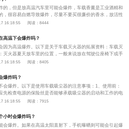
阳光下暴晒的车内存放一定时间会挥发出对人体有害物质，若
供备用电源。
炸的，但是放高温汽车里可能会爆炸，车载香薰是工业酒精和
能解渴还会影响健康，产生不适反应。车里不要放眼镜：特别
的，很容易自燃导致爆炸，尽量不要买很廉价的香水，放活性
易光纤聚集在一起，引发车辆人火灾。车里不要放香水（玻璃
者香薰干花类比较安全。以下是开车的注意事项：看后视镜：
 16:18:55
阅读：8444
生易燃气体，包装临界点为49度，据测试夏天中午无遮挡情况
必须打转向灯、减速，转向前一定要看后视镜；左转向主要看
分钟车内温度会达到65度容易引发爆炸。车里不要放电子产品：
主要看右后视镜，左右转向均须看内后视镜。不要盯着车头前
现机械问题，充电器则经过暴晒温度过高也会爆炸。
在高温下会爆炸吗？
时目光平视100米前方，不要盯着车头近前方。踩离合：通常
会因为高温爆炸。以下是关于车载灭火器的拓展资料：车载灭
上减速不用先踩离合、待时速减到20公里左右时再踩离合。打方
：灭火器夏天放车里的位置，一般来说放在驾驶位座椅下或手
方向，低速转向快打方向。
点的可以放到后备箱内，可以避免阳光直射，还便于取用。定
 16:18:55
阅读：8405
态检查，车载灭火器上都有压力表，表上指针在绿色范围内表
正常工作；在黄色范围表示压力过高，在红色范围表示压力太
会爆炸吗？
火效果，应该及时更换。车载灭火器对于大多数车主来说，基
不会爆炸。以下是使用车载吸尘器的注意事项：1、使用前：
用不到，当然最好是用不上。当遇到汽车发生自燃时，一定要
应先检查电源的保险丝是否能够承载吸尘器的启动和工作的电
否则是没任何效果的。车载灭火器分类：车载灭火器专用于汽
：关闭吸尘器电源开关，将电源插头插入汽车点烟器插座，应
 16:18:55
阅读：7915
类型：置车用非贮压悬挂式超细干粉自动灭火装，微型车用贮
动吸尘器电源开关，开始操作使用。3、清除脏物：当灰尘达
自动灭火装置。用于汽车消防的多为手提式灭火器。市场主要
完毕需做清理，按压尘罩上的卡子打开尘罩清除脏物。4、戴
：气溶胶灭火器、干粉灭火器、超细干粉灭火器、二氧化碳灭
个小时会爆炸吗？
吸尘器吸尘的时候最好戴上口罩，因为使用车载吸尘器容易导
。
能会爆炸。如果在高温太阳直射下，手机曝晒则可能会引起爆
比较容易吸入扬起的尘埃。使用时严禁将手或脚放在吸口下，