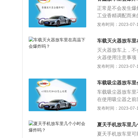
不要放瓶装水：在
出时给数码产品提
正常是不会发生爆
继续饮用，不但不
工业香精调配而来
是老花镜，凸透容
炭那种固体类，或
发布时间：2023-07-17
瓶）：香水挥发产
转向或变道行驶时
下，阳光照射15
左后视镜，右转向
手机暴晒后容易出
车载灭火器放车里
方：畅通路上行驶
灭火器放车上，不
时速在40公里以
火器使用注意事项
向：高速转向慢打
套箱里最好，大一
发布时间：2023-07-17
期对灭火器进行状
示压力正常，可以
车载吸尘器放车里
低，这都会影响灭
车载吸尘器放车里
本上是放到过期也
在使用吸尘器之前
对准着火部位喷，
流。2、开关顺序
发布时间：2023-07-17
车灭火，包括两大
先启动汽车，再启
压悬挂式超细干粉
到一定程度或使用
的几种车载灭火器
夏天手机放车里几
口罩：在使用车载
火器和水基灭火器
夏天手机放车里可
致灰尘扬起，用户