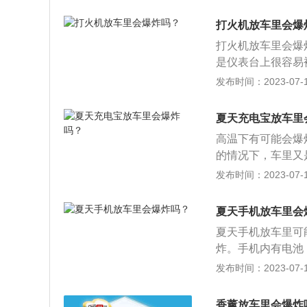
体增多，如果瓶口
握住压把，右手抓
会破裂。所以在汽
即可。
打火机放车里会爆
体挥发。另外将香
打火机放车里会爆
就不会有问题。扩
是仪表台上很容易
尽可能取自天然，
临界点的时候就会
发布时间：2023-07-17
2、好的汽车香水
汽车存放物品的具
我们闻到的第一股
要成分之一，如果
体印象。中调：中
夏天充电宝放车里
光点燃了其中的酒
有时也被称为主题
高温下有可能会爆
易挥发出对人体有
香水的总结部分。
的情况下，车里又
镜属于凸透镜，容
电宝最好不要放在
发布时间：2023-07-17
过高，烤坏车内的
充电宝的相关资料
有储电单元的装置
夏天手机放车里会
B输出。基本能满足
夏天手机放车里可
蓝牙耳机、数码相
炸。手机内有电池
电源。它是一个集
大的损坏。把手机
发布时间：2023-07-17
电宝自身的充电插
在空调出风口给手
置。相当于一个充
遗忘也最具有杀伤
电插头的装置，而
香薰放车里会爆炸