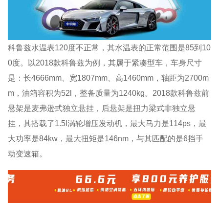
科鲁兹水温表120度不正常，其水温表的正常范围是85到10
0度。以2018款科鲁兹为例，其属于紧凑型车，车身尺寸
是：长4666mm、宽1807mm、高1460mm，轴距为2700m
m，油箱容积为52l，整备质量为1240kg。2018款科鲁兹前
悬架是麦弗逊式独立悬挂，后悬架是扭力梁式非独立悬
挂，其搭载了1.5l涡轮增压发动机，最大马力是114ps，最
大功率是84kw，最大扭矩是146nm，与其匹配的是6挡手
动变速箱。