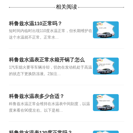
相关阅读
科鲁兹水温110正常吗？
短时间内临时出现110度水温正常，但长期维护在
这个水温就不正常。正常水...
科鲁兹水温表正常水箱开锅了怎么
办？
1汽车熄火要等车辆冷却，切勿在发动机处于高温
的状态下更换防冻液。2加注...
科鲁兹水温表多少合适？
科鲁兹水温正常会维持在水温表中间刻度，以温
度来看在90度左右。以下是相...
科鲁兹水温表120度正常吗？