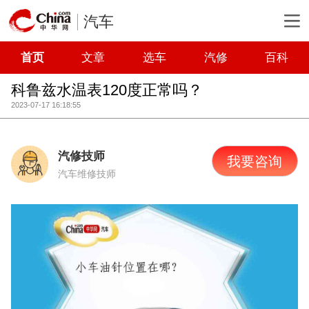
汽车
首页
文章
选车
汽修
百科
科鲁兹水温表120度正常吗？
2023-07-17 16:18:55
汽修技师
我要咨询
汽车维修技师