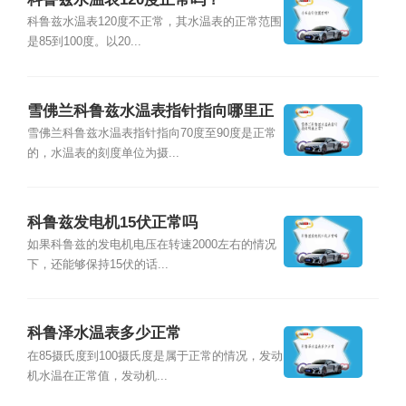
科鲁兹水温表120度不正常，其水温表的正常范围
是85到100度。以20...
雪佛兰科鲁兹水温表指针指向哪里正
常？
雪佛兰科鲁兹水温表指针指向70度至90度是正常
的，水温表的刻度单位为摄...
科鲁兹发电机15伏正常吗
如果科鲁兹的发电机电压在转速2000左右的情况
下，还能够保持15伏的话...
科鲁泽水温表多少正常
在85摄氏度到100摄氏度是属于正常的情况，发动
机水温在正常值，发动机...