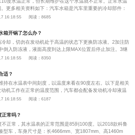
110度水温正常，但长期维护在这个水温就不正常。正常水温
度过高的故障。
度之间。更多相关资料如下：汽车水箱是汽车里重要的冷却部件：
调温的作用。水箱系统里面有个冷却水水道，这水道是密闭循
 16:18:55
阅读：8685
蒸汽压力。如果水箱里面防冻液添加了添加剂，有可能会提高
，汽车行车水温为90度：短时间内出现100度的水温，甚至水
水箱开锅了怎么办？
有可能出现，但持续的时间不会太长。如果行车水温长时间持续1
辆冷却，切勿在发动机处于高温的状态下更换防冻液。2加注防
的危害就比较大。有时候引擎冷却扇故障或冷却管道泄露都有可
中倒入防冻液，液面高度到达上限MAX位置后停止加注。3继
正常。
丝，并继续开始加注防冻液，看到防冻液从该放水螺丝中源源
 16:18:55
阅读：8350
螺丝拧紧。
合适？
维持在水温表中间刻度，以温度来看在90度左右。以下是相关
发动机工作在正常的温度范围，汽车都会配备发动机冷却液温
汽车仪表盘上水温表单独显示，如果防冻液温度过高则会出现
 16:18:55
阅读：6187
动机水温表采用了实体或虚拟表盘指针显示，少数车辆没有仪
高时出现警告标识。2、水温低，意味着车辆本身的温度不
度正常吗？
气混合燃烧的效果就不好，燃烧效果不好，润滑程度就会下
度不正常，其水温表的正常范围是85到100度。以2018款科鲁
损就会加快。3、水温过高，就是俗称的开锅，会对汽车造成
型车，车身尺寸是：长4666mm、宽1807mm、高1460m
表温度过高，一般来说是冷却系统故障引起，主要包含漏液、