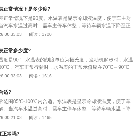
防冻液温度不再上升，一般来说温度达到中间位置时起步最
表正常情况下是多少度?
车辆起步之前要热车的原因之一。
表正常情况下是90度。水温表是显示冷却液温度，便于车主对
当汽车水温过高时，需车主停车休整，等待车辆水温下降至正
行驶。以下是水温表不动的原因：1、水温表电源线断路；水
 00:33:03
阅读：1700
；2、水温表传感器电热线圈烧坏或触点接触不良；3、水温表
良或断路；4、供给水温表电路稳定电源的稳压器损坏。
表正常多少度?
温度是90°。水温表的刻度单位为摄氏度，发动机起步时，水温
0°C，汽车正常行驶时，水温表的正常示值应在70°C～90°C
发动机的影响如下：1、发动机的零部件膨胀会使各部件配合
 00:33:03
阅读：1616
发动机磨损；2、使机油黏度降低，这种情况会导致各部件磨
机寿命降低；3、汽缸垫损坏，可能造成汽缸垫上的水道油道
合适?
油流进水箱，水流进发动机机油。
范围85℃-100℃内合适。水温表是显示冷却液温度，便于车
解。当汽车水温过高时，需车主停车休整，等待车辆水温下降
继续行驶。以下是水温表不动的原因：1、水温表电源线断
 00:21:03
阅读：1465
圈烧坏；2、水温表传感器电热线圈烧坏或触点接触不良；3、
接线不良或断路；4、供给水温表电路稳定电源的稳压器损
度正常吗?