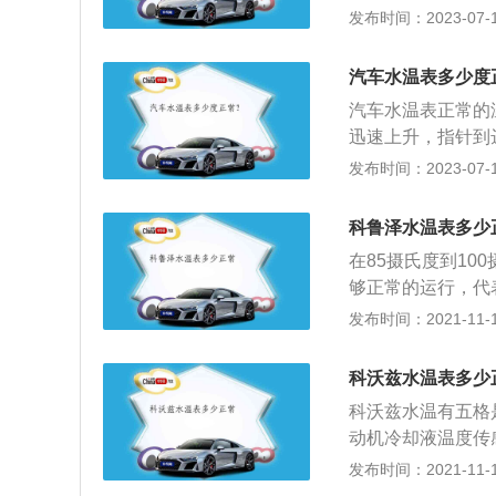
m，轴距为2700m
发布时间：2023-07-17
冷却液不足、散热
架是麦弗逊式独立
传递到防冻液的部
发动机，最大马力是
锅等情况的发生。
汽车水温表多少度
是6挡手动变速箱
致水冷系统瘫痪。
汽车水温表正常的
迅速上升，指针到
时起步较好。水温
发布时间：2023-07-17
的水温可以通过修
手机显示。不同厂
科鲁泽水温表多少
表上不要超红线就
在85摄氏度到1
行驶。如果检查发
够正常的运行，代
种情况下建议立刻
系统的正常使用。
发布时间：2021-11-10
冻液。上汽通用雪
2020款和201
科沃兹水温表多少
1.3T涡轮增压发
科沃兹水温有五格
离合变速箱，手自
动机冷却液温度传
的需要去选择。
发动机冷却液温度
发布时间：2021-11-10
温度也就是指针的