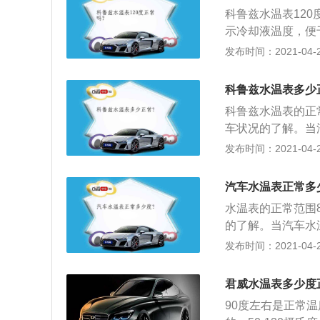
坏。
科鲁兹水温表120
示冷却液温度，便
整，等待车辆水温
发布时间：2021-04-26
1、水温表电源线
触点接触不良；3
科鲁兹水温表多少
电源的稳压器损坏
科鲁兹水温表的正常
车状况的了解。当
温度时，再继续行
发布时间：2021-04-26
表电热线圈烧坏；
感器导线接线不良
汽车水温表正常多
水温表的正常范围8
的了解。当汽车水
时，再继续行驶。
发布时间：2021-04-25
热线圈烧坏；2、
导线接线不良或断
君威水温表多少度
90度左右是正常