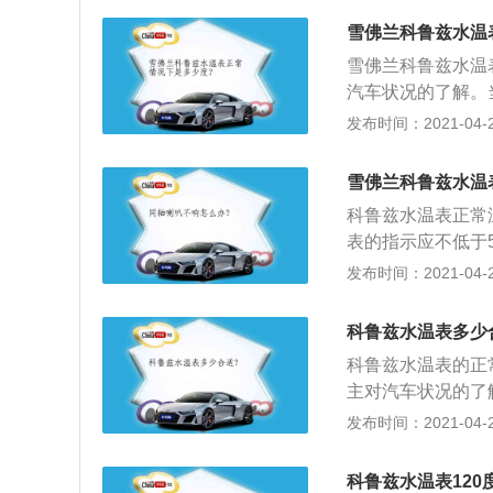
置后，热交换平衡
雪佛兰科鲁兹水温
佳，这也是为什么
雪佛兰科鲁兹水温
汽车状况的了解。
常温度时，再继续
发布时间：2021-04-26
温表电热线圈烧坏
传感器导线接线不
雪佛兰科鲁兹水温
科鲁兹水温表正常
表的指示应不低于5
之间。水温过高对
发布时间：2021-04-26
的间隙减小，加剧
损加剧，导致发动
科鲁兹水温表多少
和气道的互流，机
科鲁兹水温表的正常
主对汽车状况的了
至正常温度时，再
发布时间：2021-04-26
路；水温表电热线
水温表传感器导线
科鲁兹水温表120