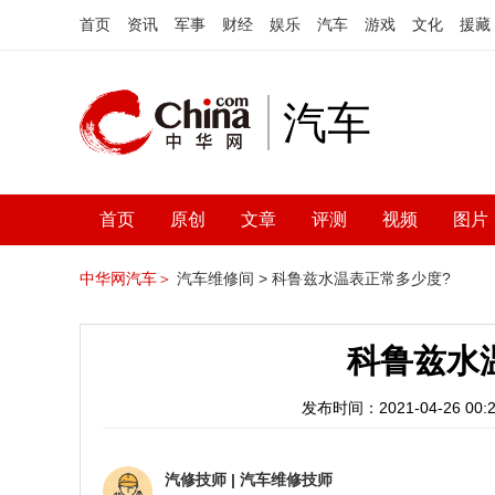
首页
资讯
军事
财经
娱乐
汽车
游戏
文化
援藏
汽车
首页
原创
文章
评测
视频
图片
中华网汽车＞
汽车维修间 >
科鲁兹水温表正常多少度?
科鲁兹水
发布时间：2021-04-26 00:2
汽修技师
|
汽车维修技师