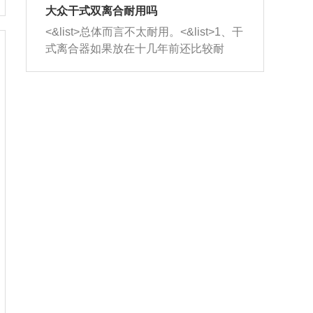
室，最后形成废气排出，就可以让三元
无法制作，需要将车辆送到修理厂或4s
造成烧机油。<&list>3、机油粘度。使用
大众干式双离合耐用吗
催化器得到清洗，排气管堵塞的情况就
店；<&list>2.车辆半轴套管防尘罩破
机油粘度过小的话，同样会有烧机油现
<&list>总体而言不太耐用。<&list>1、干
能够得到解决。
裂，破裂后会出现漏油现象，使半轴磨
象，机油粘度过小具有很好的流动性，
式离合器如果放在十几年前还比较耐
损严重，磨损的半轴容易损坏，产生异
容易窜入到气缸内，参与燃烧。<&list>
用，但是由于现在的汽车发动机动力输
响；<&list>3.稳定器的转向胶套和球头
4、机油量。机油量过多，机油压力过
出越来越高，使得干式离合器散热不足
老化，一般是使用时间过长造成的。解
大，会将部分机油压入气缸内，也会出
的缺陷也逐渐暴露出来。<&list>2、由于
决方法是更换新的质量好的转向橡胶套
现烧机油。<&list>5、机油滤清器堵塞：
干式双离合的工作环境暴露在空气中，
和球头。
会导致进气不畅，使进气压力下降，形
而离合器的散热也是通离合器罩上面的
成负压，使机油在负压的情况下吸入燃
几个小孔来进行散热。但是在行驶过程
烧室引起烧机油。<&list>6、正时齿轮或
中变速箱需要换挡，就不得不使得离合
链条磨损：正时齿轮或链条的磨损会引
器频繁工作。<&list>3、长时间的低速行
起气阀和曲轴的正时不同步。由于轮齿
驶以及过于频繁的启停，导致离合器的
或链条磨损产生的过量侧隙，使得发动
温度不断升高，而低速行驶时空气流动
机的调节无法实现：前一圈的正时和下
效率不高，无法将离合器中的热量有效
一圈可能就不一样。当气阀和活塞的运
的带走，导致离合器内部的温度不断升
动不同步时，会造成过大的机油消耗。
高，加速离合器的磨损。
解决方法：更换正时齿轮或链条。<&list
>7、内垫圈、进风口破裂：新的发动机
设计中，经常采用各种由金属和其他材