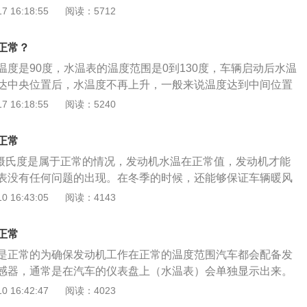
m，油箱容积为52l，整备质量为1240kg。2018款科鲁兹前悬
 16:18:55
阅读：5712
风扇故障、循环水泵故障。散热风扇一般是将车辆产生的热量
悬挂，后悬架是扭力梁式非独立悬挂，其搭载了1.5l涡轮增压
件。如果出现问题，那么撒热系统就会受到威胁。进而导致开
114ps，最大功率是84kw，最大扭矩是146nm，与其匹配的
循环水泵出现问题，会导致发动机水循环会出现问题，直接导
正常？
。
温度是90度，水温表的温度范围是0到130度，车辆启动后水温
达中央位置后，水温度不再上升，一般来说温度达到中间位置
表上的数据只是大概数，实际温度和仪表显示并不一样。实际
 16:18:55
阅读：5240
车用的电脑读取或者私家车用的OBD行车电脑读取仪之类通过
家的发动机由于设计思路不同正常的行驶温度也不一样，一般
正常
行。发动机水温过低会增加磨损，所以发动机不能长时间低温
00摄氏度是属于正常的情况，发动机水温在正常值，发动机才能
现水管或水箱破裂，会使冷却液流失更多，水温上升更快，这
表没有任何问题的出现。在冬季的时候，还能够保证车辆暖风
停止行驶呼叫救援。
一旦车辆水温过低或者是过高，就需要检查发动机是否缺少防
 16:43:05
阅读：4143
佛兰旗下的科鲁泽车型是一款紧凑的三厢车型，车辆目前是有
9款在售，车辆使用的发动机有三种，分别是1.0T涡轮增压发动机，
正常
动机，1.5升自然吸气发动机，分别匹配的是手动变速箱，湿式双
是正常的为确保发动机工作在正常的温度范围汽车都会配备发
一体变速箱，同的车型配置有不同的动力配备，可以根据自己
感器，通常是在汽车的仪表盘上（水温表）会单独显示出来。
不是越低越好、也不是越高越好，需在一定的范围内，正常的
 16:42:47
阅读：4023
中央90℃。车辆启动后防冻液温度迅速上升，指针到达中央位