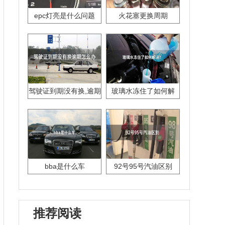
epc灯亮是什么问题
火花塞更换周期
驾驶证到期没有换,逾期
玻璃水冻住了如何解
怎么办??
决？
bba是什么车
92号95号汽油区别
推荐阅读