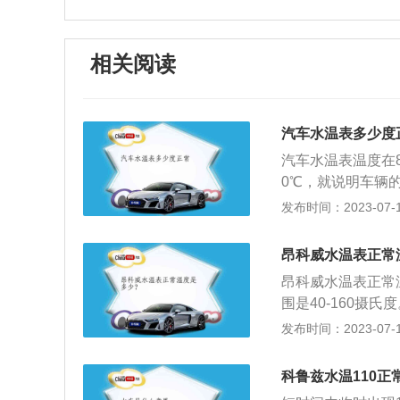
相关阅读
汽车水温表多少度
汽车水温表温度在8
0℃，就说明车辆
高或者过低都是不
发布时间：2023-07-17
影响车辆的发动机
要等待车辆稳定水
昂科威水温表正常
能掉以轻心，水温
昂科威水温表正常
温器，可能是车辆
围是40-160摄
识，或者用白色和
发布时间：2023-07-17
红色危险区域，严
因：冷却液泄露或
科鲁兹水温110正
防冻液温度升高，