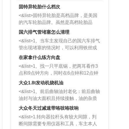
固特异轮胎什么档次
<&list>固特异轮胎是高档品牌，是美国
的汽车轮胎品牌。虽然是高档轮胎品
牌，但是中高低端的轮胎都有生产，这
国六排气管堵塞怎么清理
也是为了更好的开拓市场。
<&list>1、当车主发现自己的国六车排气
管出现堵塞的情况时，可以利用铁丝或
者是细棍，直接将杂物给取出来，如果
在家拿什么练方向盘
堵塞情况比较严重，也可以采取应急措
<&list>1、找一只平底锅，把两耳看作3
施。 <&list>2、直接利用木棍将所有的
点和9点钟方向，同时在6点钟和12点钟
杂物推到排气管里面的位置处，然后将
方向做一个标记。 <&list>2、双手握住
三元催化器拆解开，就可以将堵塞的东
大众1.8t发动机烧机油
平底锅两耳，然后往左打半圈、一圈、
西取出来。但如果是因为积碳过多引起
<&list>1、前后曲轴油封老化：前后曲轴
一圈半的练习，往右同样也要打相同的
的堵塞，就需要将三元催化器泡在草酸
油封与油大面积且持续接触，油的杂质
圈数。 <&list>3、最后强调要反复练
中进行清洗。 <&list>3、也可以利用清
和发动机内持续温度变化使其密封效果
习，这样就可以形成肌肉记忆，在真实
大众冬天过减速带咯吱咯吱响
洗剂对堵塞的情况得到解决，将清洗剂
逐渐减弱，导致渗油或漏油。<&list>2、
驾驶车辆时，不需要记忆也能打好方
放在燃油箱中，与燃油混合后，车辆启
<&list>1.转向器拉杆头有较大间隙，判
活塞间隙过大：积碳会使活塞环与缸体
向。
动时，就可以和汽油一起进入到燃烧
断间隙需要专用仪器和工具，车主本人
的间隙扩大，导致机油流入燃烧室中，