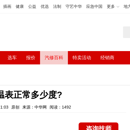
插画
健康
公益
优选
法制
守艺中华
应急中国
更多
地
选车
报价
汽修百科
特卖活动
经销商
温表正常多少度?
1:03
原创
来源：中华网
阅读：1492
咨询技师