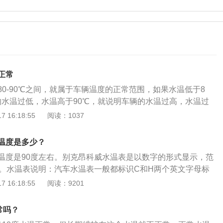
正常
0-90℃之间，就属于车辆温度的正常范围，如果水温低于8
的水温过低，水温高于90℃，就说明车辆的水温过高，水温过
正常的。长期水温高于90℃，车辆就会出现开锅的情况，严重
 16:18:55
阅读：1037
，发动机会因持续过热而损坏，所以车主发现水温过高，就需
温降下来，再驾驶车辆。如果车辆的水温低于80℃，车主也不
温度是多少？
过低，发动机也达不到正常状态，车主需要及时检查车辆的节
温度是90度左右。别克昂科威水温表是以数字的形式显示，范
的节温器出现故障，车主需要更换新的节温器。
氏度。水温表说明：汽车水温表一般都标识C和H两个英文字母标
红色区域来区分，C代表冷，H代表热，如果水温表逼近H或者
 16:18:55
阅读：9201
重时水温报警灯亮起，那就表示发动机冷却液过高。水温高原
者冷却液缺少都会导致发动机水温升高；散热风扇故障会导致
常吗？
导致开锅等问题；循环水泵故障，导致冷却液循环速度变慢，