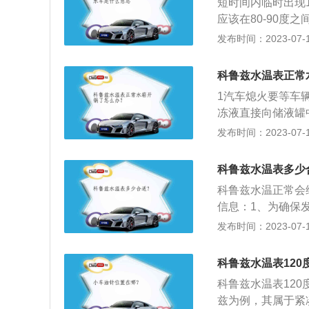
短时间内临时出现
容易引起发动机温
应该在80-90
在行车中起到散热
发布时间：2023-07-17
环，允许有一定的
沸点。正常情况下
科鲁兹水温表正常
温高达110度都
1汽车熄火要等车
10，那对发动机
冻液直接向储液罐
能出现汽车水温不
续加注拧下放水螺
发布时间：2023-07-17
不断的涌出将放水
科鲁兹水温表多少
科鲁兹水温正常会
信息：1、为确保
度传感器，通常在
发布时间：2023-07-17
报警。一般来说发
表盘，仅在温度过
科鲁兹水温表120
高，进而发动机油
科鲁兹水温表120
降，齿轮等部件磨
兹为例，其属于紧凑
更大的损害。水温