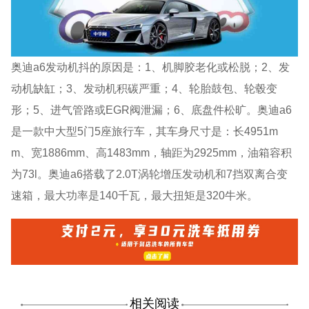
奥迪a6发动机抖的原因是：1、机脚胶老化或松脱；2、发
动机缺缸；3、发动机积碳严重；4、轮胎鼓包、轮毂变
形；5、进气管路或EGR阀泄漏；6、底盘件松旷。奥迪a6
是一款中大型5门5座旅行车，其车身尺寸是：长4951m
m、宽1886mm、高1483mm，轴距为2925mm，油箱容积
为73l。奥迪a6搭载了2.0T涡轮增压发动机和7挡双离合变
速箱，最大功率是140千瓦，最大扭矩是320牛米。
相关阅读