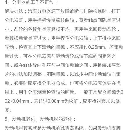
4、分电器的工作不正常：
解决办法：汽车分电器坏了故障诊断与排除检修时，打开
分电器盖，用手摇柄慢慢摇转曲轴，察看触点间隙是否过
小，凸轮的各棱角是否磨损不均，再用手来回拨动凸轮，
看其摆动量是否过大，用手捏住分电器轴，上下推拉来回
晃动，检查其上下窜动的间隙，不应超过0.25mm。若窜动
量过大，可在分电器壳与驱动齿轮或轴下端的固定环之
间，或在缸体导向孔座与中间传动轴之间，用换装加厚垫
片的办法加以调整，消除间隙，以减少中间传动轴轴向窜
动，必要时应更换分电器总成。也可将分电器壳体夹在虎
钳上，用千分表测量检查轴的旷量。一般正常配合间隙为0.
02~0.04mm，若超过0.08mm为松旷，应更换衬套加以修
复。
5、发动机老化、发动机脚的老化：
发动机脚其实就是发动机的减震器系统，如果发动机支脚