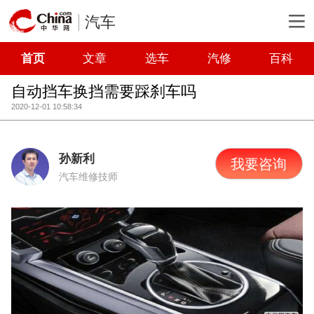
汽车
首页
文章
选车
汽修
百科
自动挡车换挡需要踩刹车吗
2020-12-01 10:58:34
孙新利
我要咨询
汽车维修技师