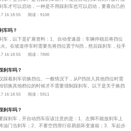
刹车才可以启动，一种是不用踩刹车也可以启动，要看自己的
大部分自动挡车启动时不需要踩刹车，除非挂在N档而且没有
 16:18:55
阅读：9108
出于安全考虑，就要带点刹车。踩刹车目的：为了安全起见，
行，要养成这种习惯。自动挡工作原理是，当在P档打着火
刹车吗？
档位都要踩刹车，如果不踩刹车的档位杆式推不动，这里设置
刹车，以下是扩展资料：1、自动变速器：车辆停稳后将挡位
机构。
熄火。在坡道停车时需要先将挡位置于N挡，然后踩刹车，拉手
，再将挡位挂到P挡位，松开脚刹，最后熄火。自动变速器在
 16:18:55
阅读：7890
塞需要临时停车时。2、操作方法：应根据具体情况采取不同
交通信号或停车时间较长，挡杆在D位时，建议同时采用脚制
踩刹车吗？
是在高速行驶的过程中减速前行，直接踩刹车即可，但不要踩
议踩着刹车切换挡位。一般情况下，从P挡挂入其他挡位时需
相切换其他档位的时候才不需要强制踩刹车。以下是关于换挡
停车时档位一般位于停车挡，移动车辆的时候则需要挂倒挡或
 16:18:55
阅读：5911
需要踩住刹车，再拨动档位杆换到其他挡位，慢慢松开刹车的
方或者后方无障碍物或者行人等，行驶前应鸣笛，车辆行驶前
踩刹车吗？
行人。2、换空挡的时候也需要踩刹车，防止车辆存在溜坡的
要踩刹车，开自动挡车应该注意的是：1、左脚不能放刹车上
换其他挡要踩刹车是为了避免驾驶员出现操作失误，还能防止挡
将油门当刹车；2、不要空挡滑行容易损坏变速箱；3、车起步
是减轻油压来达到保护变速箱。4、虽然其他挡位切换不强制