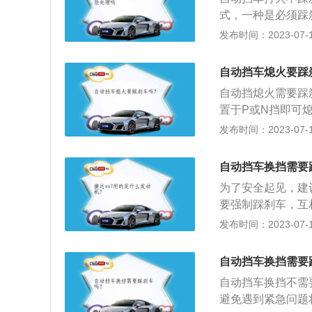
式，一种是必须踩
实际车型。一般，
发布时间：2023-07-17
拉上手刹，这时候
一定要踩住刹车才
自动挡车熄火要踩
时，不管进入那个
自动挡熄火需要踩
有一个安全的锁止
置于P或N挡即可
刹，等待车辆停稳
发布时间：2023-07-17
交叉口或因交通堵
的操作方法，等待
自动挡车换挡需要
动和手制动。如果
为了安全起见，建
到底。
要强制踩刹车，互
的详细描述：1、
发布时间：2023-07-17
者前进挡，这时就
前提是必须确定前
自动挡车换挡需要
提醒周围的车辆或
自动挡车换挡不需
风险。3、将P挡
避免遇到紧急问题
杆意外移动，目的