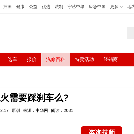
插画
健康
公益
优选
法制
守艺中华
应急中国
更多
地
选车
报价
汽修百科
特卖活动
经销商
火需要踩刹车么?
2:17
原创
来源：中华网
阅读：2031
咨询技师