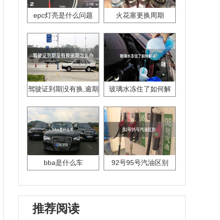
epc灯亮是什么问题
火花塞更换周期
驾驶证到期没有换,逾期
玻璃水冻住了如何解
怎么办??
决？
bba是什么车
92号95号汽油区别
推荐阅读