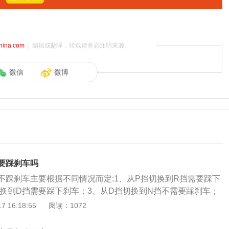
china.com
）编辑或翻译，转载请务必注明来源。
微信
微博
要踩刹车吗
不踩刹车主要根据不同情况而定:1、从P挡切换到R挡需要踩下
切换到D挡需要踩下刹车；3、从D挡切换到N挡不需要踩刹车；
N挡不需要踩刹车；5、从N挡切换到D挡需要踩刹车；6、从N挡
 16:18:55
阅读：1072
刹车；7、从D挡切换到S挡不需要踩刹车。自动挡是指不用驾
车辆会根据行驶的速度和交通情况来自动选择合适的挡位行