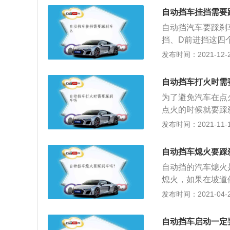
动，过高则油耗高
自动挡车挂挡需要
2、电池亏电；3
自动挡汽车要踩刹
挡、D前进挡这四个
式是推不动的如果
发布时间：2021-12-29
时使用的挡位是P
挡；R挡，倒车挡
自动挡车打火时需
时，所以一定要踩
为了避免汽车在点
踩刹车，轻则溜车
点火的时候就要踩
要踩刹车的挡位就
P挡或者是N挡的
发布时间：2021-11-10
车辆会缓慢前进的
是自动挡的汽车只
外，不需要踩刹车
况才设计的，有些
自动挡车熄火要踩
速箱就会锁止档位
自动挡的汽车熄火
时间比较长度额时
熄火，如果在坡道
不会有老化问题的
车辆停稳，再将挡
发布时间：2021-04-28
还有就是油门和刹
口或因交通堵塞需
起踩，引起事故。
待交通信号或停车
自动挡车启动一定
免在车辆冲前发生