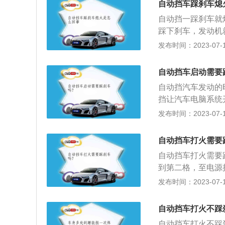
自动挡车踩刹车熄
驶。开车注意事项
自动挡一踩刹车就
3、通过主道和辅
踩下刹车，发动机
障，是自动启停运
发布时间：2023-07-17
带自动启停功能，
有可能的原因就是
自动挡车启动需要
火。也有可能是油
自动挡汽车发动的
问题或者是节气门
挡让汽车电脑系统
4S店或专业的维
点火钥匙转到点火
发布时间：2023-07-17
能发动机系统出现
开脚刹即可。自动
故障排出。
和齿轮传动系统配
自动挡车打火需要
液压控制装置根据
自动挡车打火需要
的注意事项：下坡
到第二格，至电源
的情境下，空挡滑
将挡位从P挡拉到
发布时间：2023-07-17
损。汽车没停稳不
踩下脚刹，松开手
箱造成很大的损伤
遛，可先将挡位先
挡汽车进行拖车时
自动挡车打火不踩
7、根据路况，平
自动挡车打火不踩