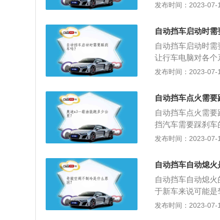
时松刹车不能太慢
发布时间：2023-07-17
踩刹车换挡，但是
间增大造成安全事
车。
起步方法是：1、
自动挡车启动时需
动键进行点火启动
自动挡车启动时需
挡；5、松开手刹
让行车电脑对各个
驶。
拉上；3、踩下刹
发布时间：2023-07-17
听到发动机已经启
动机水温上升怠速
自动挡车点火需要
根据行驶的速度和
自动挡车点火需要
位共有六个位置，
挡汽车需要踩刹车
挡需要踩刹车。自
发布时间：2023-07-17
打火，打火时注意
沓；3、加速后加挡
自动挡车自动熄火
挡间切换不用按换
自动挡车自动熄火
于新车来说可能是
者油路的问题，但
发布时间：2023-07-17
因是油路的问题。