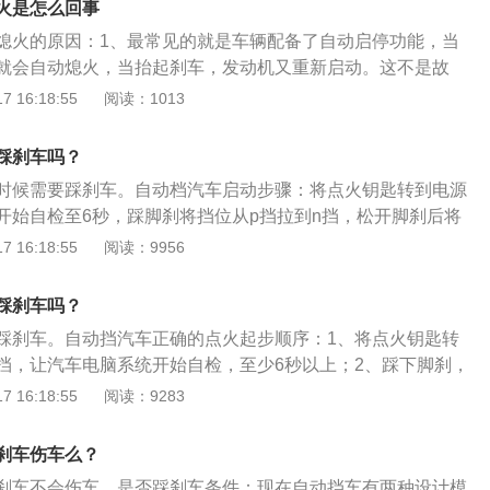
火是怎么回事
:1、上车养成系好安全带习惯；2、开车时车门一定要关严实；
熄火的原因：1、最常见的就是车辆配备了自动启停功能，当
道交汇处时，要注意减速。
就会自动熄火，当抬起刹车，发动机又重新启动。这不是故
行的正常现象，是为了降低油耗的一种功能。2、如果车辆不
 16:18:55
阅读：1013
自动挡的车型除了因为驾驶技术不行的原因而导致熄火的，最
车辆使用了油品较差的汽油而导致发动机的积碳比较严重而熄
踩刹车吗？
路有问题，喷油嘴或者节气门出现故障而使得车辆出现漏油的
时候需要踩刹车。自动档汽车启动步骤：将点火钥匙转到电源
堵塞以及电机碳刷接触出现故障。更换高品质的油品，建议去
开始自检至6秒，踩脚刹将挡位从p挡拉到n挡，松开脚刹后将
修店清除积碳，清洗油嘴和节气门，以及检测点击碳刷。3、可
挡启动发动机，踩脚刹松开手刹将挡位从n挡拉到d挡，缓慢放
 16:18:55
阅读：9956
了问题，需要到维修机构进行电脑检测，让专业维修人员进行
挡汽车搭载的是自动变速箱，其工作原理是：通过液力变矩器
合根据汽车速度、发动机转速、动力负荷自动进行升降挡位，
踩刹车吗？
节气门开度和自动调节变速器油量控制换挡时机。自动挡驾驶
踩刹车。自动挡汽车正确的点火起步顺序：1、将点火钥匙转
途中不可以N挡滑行：汽车的N挡滑行并不能省油，在某些特定
挡，让汽车电脑系统开始自检，至少6秒以上；2、踩下脚刹，
行不仅不能省油，还更加费油，同时会对汽车的变速箱造成磨
N挡；3、松开脚刹，将点火钥匙转到点火挡启动发动机；4、
 16:18:55
阅读：9283
可以倒车：在汽车还没停稳的时候，进行倒车，对汽车的变速
刹，将挡位从N挡拉到D挡；5、如果在斜坡起步，为防止后
，严重时会让变速箱报废。自动挡汽车不可以随便拖车：自动
拉到到D挡，再慢慢松开手刹；6、缓慢放开脚刹，平稳起步；
，一定要挂N挡，松手刹，保持车距，才可以进行拖车。
刹车伤车么？
稳踩踏油门加油，就可以安全上路了。
刹车不会伤车。是否踩刹车条件：现在自动挡车有两种设计模