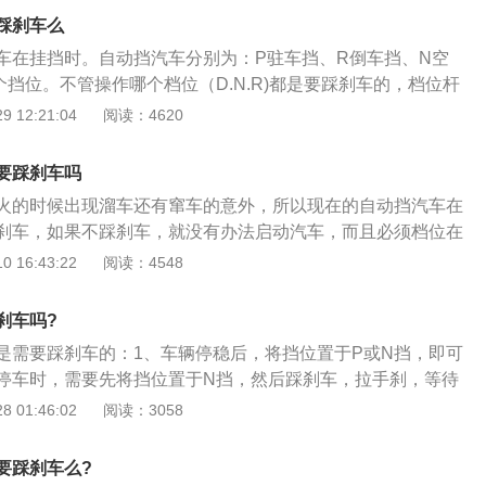
。怠速会自动升高50至150转的情况有：1、冷启动、水温低；
踩刹车么
、开空调制冷。
车在挂挡时。自动挡汽车分别为：P驻车挡、R倒车挡、N空
挡位。不管操作哪个档位（D.N.R)都是要踩刹车的，档位杆
不踩刹车的话，这里有一个安全的锁止机构的设置。车辆停车
 12:21:04
阅读：4620
档（也就是驻车档），都是需要踩刹车无论从哪一个挡位挂入p
，自动挡有一个特点，无论如何都挂不上倒挡当汽车在移动
要踩刹车吗
刹车；N档是空挡，这个争议比较大，挂空挡的时候，假如不
火的时候出现溜车还有窜车的意外，所以现在的自动挡汽车在
，重则空挡滑行。挂N挡最好还是踩刹车为了安全起见；最需
刹车，如果不踩刹车，就没有办法启动汽车，而且必须档位在
是D挡，作为前进挡的D挡，要先踩刹车挂D挡在车辆起步时，
时候才可以点火。汽车的很多设计都是为了安全着想的，比如像
 16:43:22
阅读：4548
前提是需要慢慢松刹车，不踩刹车前进挡是无法前进的。另
有在p挡的情况下才可以拔出车钥匙，这也是为了避免溜车情
在挂S挡或者L挡的时候，这两个挡位算是前进挡的分支挡位。
车主比较粗心，如果在停车的时候没有拉手刹的话，汽车的变
刹车吗?
P，汽车就不会溜车了。而且p挡的作用是很多的，比如像停车
是需要踩刹车的：1、车辆停稳后，将挡位置于P或N挡，即可
候，手刹的弹性机构会因为老化，制动效果变差，但是P挡是
停车时，需要先将挡位置于N挡，然后踩刹车，拉手刹，等待
，可以保持一个比较良好的制动效果，避免交通事故的发生。
位挂到P挡位，松开脚刹，最后熄火；2、自动变速器车在交叉
 01:46:02
阅读：3058
车踏板都是在右边，这是为了避免人在着急的时候油门刹车一
要临时停车时，应根据具体情况采取不同的操作方法；3、等
时间较长，挡杆在D位时，最好同时采用脚制动和手制动，以
要踩刹车么?
事故时脚制动稍微放松。