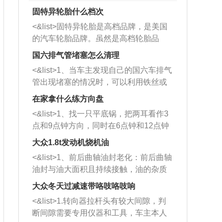
固特异轮胎什么档次
<&list>固特异轮胎是高档品牌，是美国
的汽车轮胎品牌。虽然是高档轮胎品
牌，但是中高低端的轮胎都有生产，这
国六排气管堵塞怎么清理
也是为了更好的开拓市场。
<&list>1、当车主发现自己的国六车排气
管出现堵塞的情况时，可以利用铁丝或
者是细棍，直接将杂物给取出来，如果
在家拿什么练方向盘
堵塞情况比较严重，也可以采取应急措
<&list>1、找一只平底锅，把两耳看作3
施。 <&list>2、直接利用木棍将所有的
点和9点钟方向，同时在6点钟和12点钟
杂物推到排气管里面的位置处，然后将
方向做一个标记。 <&list>2、双手握住
三元催化器拆解开，就可以将堵塞的东
大众1.8t发动机烧机油
平底锅两耳，然后往左打半圈、一圈、
西取出来。但如果是因为积碳过多引起
<&list>1、前后曲轴油封老化：前后曲轴
一圈半的练习，往右同样也要打相同的
的堵塞，就需要将三元催化器泡在草酸
油封与油大面积且持续接触，油的杂质
圈数。 <&list>3、最后强调要反复练
中进行清洗。 <&list>3、也可以利用清
和发动机内持续温度变化使其密封效果
习，这样就可以形成肌肉记忆，在真实
大众冬天过减速带咯吱咯吱响
洗剂对堵塞的情况得到解决，将清洗剂
逐渐减弱，导致渗油或漏油。<&list>2、
驾驶车辆时，不需要记忆也能打好方
放在燃油箱中，与燃油混合后，车辆启
<&list>1.转向器拉杆头有较大间隙，判
活塞间隙过大：积碳会使活塞环与缸体
向。
动时，就可以和汽油一起进入到燃烧
断间隙需要专用仪器和工具，车主本人
的间隙扩大，导致机油流入燃烧室中，