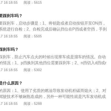
容易损坏发动机；4、车起步时不能轰油门容易使起步速度瞬
 16:18:55
阅读：5615
从安全角度出发的话还是建议无论如何切换档位随时都要踩刹
故；5、在停车时要先挂入N挡，再挂入P挡。自动挡车正确的
驾驶员坐到驾驶座后，直接按下启动键；2、踩下刹车，按下启
要踩刹车吗？
；3、松开脚刹，可以选择原地热车；4、再次踩下刹车，挂D
要踩刹车，启动步骤是：1、将钥匙或者启动按钮开至ON挡，
缓慢放开脚刹起步；6、根据路况平稳踩踏油门加油，安全行
系统进行自检；2、自检完成后确认挡位在P挡或者空挡，手刹
车（手动挡的离合刹车一起踩），拧动钥匙或按下点火开关，
 16:18:55
阅读：5505
动的声音后立即松手；4、观察仪表是否有故障灯亮起，等发
稳定以后再行驶。自动挡就是不用驾驶者去手动换挡，车辆会
踩刹车吗？
交通情况自动选择合适的挡位行驶。一般的自动挡汽车上的挡
踩刹车，防止汽车点火的时候出现窜车或是溜车的情况。自动
从上到下分别为：P、R、N、D、S、L。
的情况：1、p挡换到其他挡位需要踩刹车；2、n挡切入d挡或r
动挡汽车挂挡的注意事项：1、要确保挡位在n挡或者p挡才可
 16:18:55
阅读：5302
要踩住刹车；2、换挡需要适时、准确、果断和迅速，切忌拖
，减速后减挡；4、平直路面行驶用d挡；5、挡位在n、d、3
是什么原因？
挡按钮。
的原因：1、使用了劣质的燃油导致发动机积碳而熄火；2、对
驾驶技术不够娴熟造成的，另外一种可能性就是汽车发动机或
是对于新车来说，发动机本身的问题可能性较小，大部分的原
 16:18:55
阅读：5288
自动挡发动机转速正常一般是700至800转，过低发动机容易抖