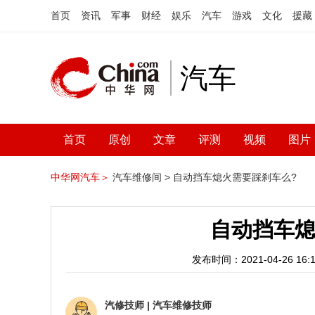
首页
资讯
军事
财经
娱乐
汽车
游戏
文化
援藏
汽车
首页
原创
文章
评测
视频
图片
中华网汽车＞
汽车维修间 >
自动挡车熄火需要踩刹车么?
自动挡车熄
发布时间：2021-04-26 16:1
汽修技师
|
汽车维修技师