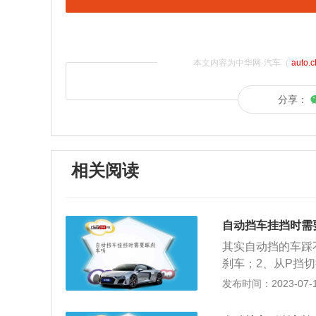
本文内容为中华网·汽车（
auto.
分享：
相关阅读
自动挡车挂挡时需
其实自动挡的车踩
刹车；2、从P挡
4、从R挡切换到
发布时间：2023-07-17
切换到R挡需要踩
驶者去手动换挡，