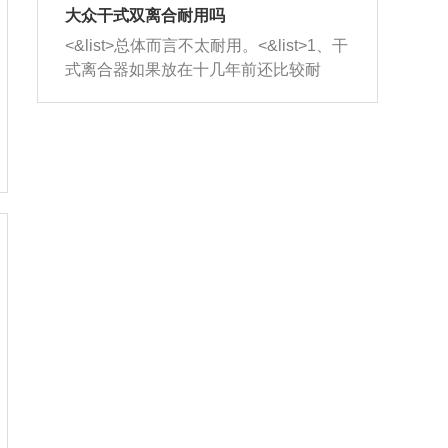
室，最后形成废气排出，就可以让三元
无法制作，需要将车辆送到修理厂或4s
造成烧机油。<&list>3、机油粘度。使用
大众干式双离合耐用吗
催化器得到清洗，排气管堵塞的情况就
店；<&list>2.车辆半轴套管防尘罩破
机油粘度过小的话，同样会有烧机油现
<&list>总体而言不太耐用。<&list>1、干
能够得到解决。
裂，破裂后会出现漏油现象，使半轴磨
象，机油粘度过小具有很好的流动性，
式离合器如果放在十几年前还比较耐
损严重，磨损的半轴容易损坏，产生异
容易窜入到气缸内，参与燃烧。<&list>
用，但是由于现在的汽车发动机动力输
响；<&list>3.稳定器的转向胶套和球头
4、机油量。机油量过多，机油压力过
出越来越高，使得干式离合器散热不足
老化，一般是使用时间过长造成的。解
大，会将部分机油压入气缸内，也会出
的缺陷也逐渐暴露出来。<&list>2、由于
决方法是更换新的质量好的转向橡胶套
现烧机油。<&list>5、机油滤清器堵塞：
干式双离合的工作环境暴露在空气中，
和球头。
会导致进气不畅，使进气压力下降，形
而离合器的散热也是通离合器罩上面的
成负压，使机油在负压的情况下吸入燃
几个小孔来进行散热。但是在行驶过程
烧室引起烧机油。<&list>6、正时齿轮或
中变速箱需要换挡，就不得不使得离合
链条磨损：正时齿轮或链条的磨损会引
器频繁工作。<&list>3、长时间的低速行
起气阀和曲轴的正时不同步。由于轮齿
驶以及过于频繁的启停，导致离合器的
或链条磨损产生的过量侧隙，使得发动
温度不断升高，而低速行驶时空气流动
机的调节无法实现：前一圈的正时和下
效率不高，无法将离合器中的热量有效
一圈可能就不一样。当气阀和活塞的运
的带走，导致离合器内部的温度不断升
动不同步时，会造成过大的机油消耗。
高，加速离合器的磨损。
解决方法：更换正时齿轮或链条。<&list
>7、内垫圈、进风口破裂：新的发动机
设计中，经常采用各种由金属和其他材