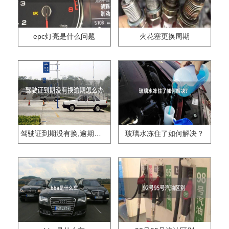
epc灯亮是什么问题
火花塞更换周期
驾驶证到期没有换,逾期怎么办??
玻璃水冻住了如何解决？