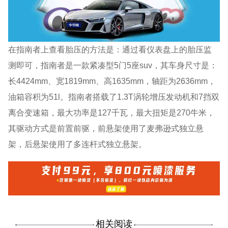
在指南者上查看胎压的方法是：通过看仪表盘上的胎压监
测即可，指南者是一款紧凑型5门5座suv，其车身尺寸是：
长4424mm、宽1819mm、高1635mm，轴距为2636mm，
油箱容积为51l。指南者搭载了1.3T涡轮增压发动机和7挡双
离合变速箱，最大功率是127千瓦，最大扭矩是270牛米，
其驱动方式是前置前驱，前悬架使用了麦弗逊式独立悬
架，后悬架使用了多连杆式独立悬架。
相关阅读