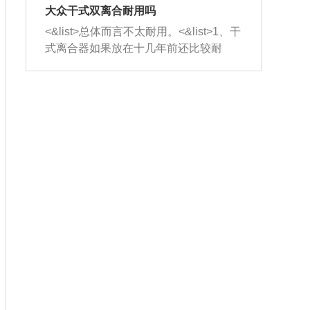
室，最后形成废气排出，就可以让三元
无法制作，需要将车辆送到修理厂或4s
造成烧机油。<&list>3、机油粘度。使用
大众干式双离合耐用吗
催化器得到清洗，排气管堵塞的情况就
店；<&list>2.车辆半轴套管防尘罩破
机油粘度过小的话，同样会有烧机油现
<&list>总体而言不太耐用。<&list>1、干
能够得到解决。
裂，破裂后会出现漏油现象，使半轴磨
象，机油粘度过小具有很好的流动性，
式离合器如果放在十几年前还比较耐
损严重，磨损的半轴容易损坏，产生异
容易窜入到气缸内，参与燃烧。<&list>
用，但是由于现在的汽车发动机动力输
响；<&list>3.稳定器的转向胶套和球头
4、机油量。机油量过多，机油压力过
出越来越高，使得干式离合器散热不足
老化，一般是使用时间过长造成的。解
大，会将部分机油压入气缸内，也会出
的缺陷也逐渐暴露出来。<&list>2、由于
决方法是更换新的质量好的转向橡胶套
现烧机油。<&list>5、机油滤清器堵塞：
干式双离合的工作环境暴露在空气中，
和球头。
会导致进气不畅，使进气压力下降，形
而离合器的散热也是通离合器罩上面的
成负压，使机油在负压的情况下吸入燃
几个小孔来进行散热。但是在行驶过程
烧室引起烧机油。<&list>6、正时齿轮或
中变速箱需要换挡，就不得不使得离合
链条磨损：正时齿轮或链条的磨损会引
器频繁工作。<&list>3、长时间的低速行
起气阀和曲轴的正时不同步。由于轮齿
驶以及过于频繁的启停，导致离合器的
或链条磨损产生的过量侧隙，使得发动
温度不断升高，而低速行驶时空气流动
机的调节无法实现：前一圈的正时和下
效率不高，无法将离合器中的热量有效
一圈可能就不一样。当气阀和活塞的运
的带走，导致离合器内部的温度不断升
动不同步时，会造成过大的机油消耗。
高，加速离合器的磨损。
解决方法：更换正时齿轮或链条。<&list
>7、内垫圈、进风口破裂：新的发动机
设计中，经常采用各种由金属和其他材