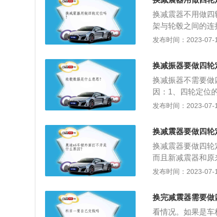
的距离安装必须具
换减震器不用做四
值。
架与轮毂之间的连
有因此发生改变，
发布时间：2023-07-17
会恢复原样。减震
垫、弹簧座、轴承
换减振器要做四轮
换成热能使车辆运
换减振器不需要做
驾驶者舒适感和稳
因：1、四轮定位
主销后倾、主销内
发布时间：2023-07-17
震器的自我调节能
之间的连接全部进
换减震器要做四轮
生改变。而当更换
换减震器要做四轮
样。
而且新减震器和原
下是关于四轮定位
发布时间：2023-07-17
据，通过调整以确
是使汽车保持稳定
换完减震器需要做
的磨损。
看情况。如果是车