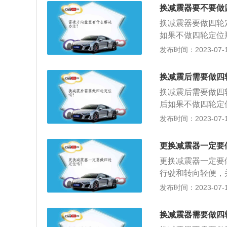
轮定位也叫转向车
换减震器要不要做
定的直线行驶和转
换减震器要做四轮
如果不做四轮定位
关乎到汽车的操控
发布时间：2023-07-17
倾角，前束等数据
的行驶稳定性和操
换减震后需要做四
气两种，还有一种
换减震后需要做四
震荡及来自路面的
后如果不做四轮定
些数据关乎到汽车
发布时间：2023-07-17
据，通过调整以确
轮、转向节和前轴
更换减震器一定要
的安装叫做转向车
更换减震器一定要
内倾（角）、前轮
行驶和转向轻便，
对两个后轮来说也
的情况：1、更换
发布时间：2023-07-17
带；3、车辆发生
象；4、行车过程
换减震器需要做四
后悬挂部件。