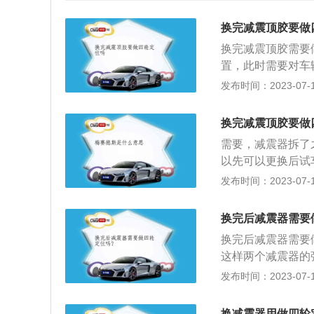
换完减震顶胶要做
换完减震顶胶需要
置，此时需要对车
动车辆的正常使用
发布时间：2023-07-17
器上固定螺帽防尘
动扳手拆下固定螺
换完减震顶胶要做
车辆所做的四轮定
需要，减震器拆了
系统是属于机动车
以先可以更换后试
用过程当中出现后
轮定位的情况：1
发布时间：2023-07-17
偏，打方向不自动
出现磨损异常(但
换完后减震器需要
下，胎压过高会加
换完后减震器需要
一侧出现偏磨，则
这样两个减震器的
过。
1、防止严重吃胎
发布时间：2023-07-17
沉。四轮定位是基
复车辆稳定性转向
换减震器用做四轮