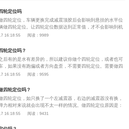
四轮定位吗
做四轮定位，车辆更换完成减震顶胶后会影响到悬挂的水平位
辆做四轮定位。让四轮定位数据达到正常值，才不会影响到机
。减震器顶胶的更换方法如下：1、拆下减震器后，取下减震
 16:18:55
阅读：9989
罩；2、用开口扳手固定白杆，用开口扳手或梅花扳手或小活
帽；3、用一字解刀取下顶胶；最后安装新的顶胶即可。机动
四轮定位吗？
位系统，需要15分钟左右的时间可以完成。机动车辆四轮定位
之后有的是水有差异的，所以建议你做个四轮定位，或者也可
辆的正常维修项目，不是车辆的正常保养。只有机动车辆在使
车，如果没有跑偏或者方向盘歪，不需要四轮定位。需要做四
，才需要做轮定位系统，其他时候不需要做。
、车辆的行驶性能受到了影响（驾驶者感受最为直接的是跑
 16:18:55
阅读：9595
回轮也算一个）。2、因事故造成底盘及悬架的损伤。3、轮胎
也要考虑到是不是是因胎压不正常才导致了异常磨损，一般情况
做四轮定位吗？
剧胎面中央的磨损，而胎压过低会加剧胎面两侧的磨损；如果
做四轮定位，如只换了一个左减震器，右边的减震器没有换，
有可能是外倾角出现偏差。）4、车桥以及悬架的零件被拆卸
弹力相对来说就会出现不太一样的情况。做四轮定位原因是：
；2、前后和左右轮磨损不均方向跑偏；3、车辆打方向盘变
 16:18:55
阅读：9431
于原厂底盘参数，对车辆悬架定位角度进行调整，从而达到恢
及抓地力的问题。汽车的四个轮胎、转向机构、前后车轴之间
定位吗？