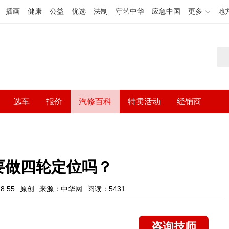
插画
健康
公益
优选
法制
守艺中华
应急中国
更多
地
选车
报价
汽修百科
特卖活动
经销商
要做四轮定位吗？
8:55
原创
来源：中华网
阅读：5431
咨询技师