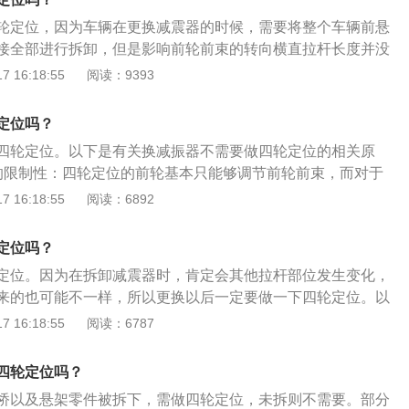
有一定的相对位置，这个位置都是由汽车生产厂家制定的标准
轮定位，因为车辆在更换减震器的时候，需要将整个车辆前悬
接全部进行拆卸，但是影响前轮前束的转向横直拉杆长度并没
而当更换完减震器，将转向横直拉杆安装之后，其相对位置也
 16:18:55
阅读：9393
器总成由减震器、下弹簧垫、防尘套、弹簧、减震垫、上弹簧
、顶胶、螺母组成，减震器总成利用流体把弹簧的弹性能量转
定位吗？
动收敛合理化，从而消除路面带来的震动提高行驶稳定性，给
四轮定位。以下是有关换减振器不需要做四轮定位的相关原
定感。
的限制性：四轮定位的前轮基本只能够调节前轮前束，而对于
倾以及前轮外倾基本都是由出厂设定，不能后期调节。2、减
 16:18:55
阅读：6892
力：车辆在更换减震器的时候，需要将整个车辆前悬架与轮毂
行拆卸，但是影响前轮前束的转向横直拉杆长度并没有因此发
定位吗？
完减震器，将转向横直拉杆安装之后，其相对位置也会恢复原
定位。因为在拆卸减震器时，肯定会其他拉杆部位发生变化，
来的也可能不一样，所以更换以后一定要做一下四轮定位。以
的具体介绍：1、原理：四轮定位是以车辆的四轮参数为依
 16:18:55
阅读：6787
保车辆良好的行驶性能并具备一定的可靠性。2、作用：作用
的直线行驶和转向轻便，并减少汽车在行驶中轮胎和转向机件
四轮定位吗？
桥以及悬架零件被拆下，需做四轮定位，未拆则不需要。部分