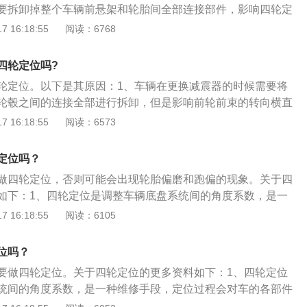
要拆卸掉整个车辆前悬架和轮胎间全部连接部件，影响四轮定
减震器应该重新做四轮定位。以下是要做四轮定位的情况：
 16:18:55
阅读：6768
受到影响。2、因事故造成底盘及悬架损伤。3、轮胎出现磨损
加剧胎面磨损，胎压过低会加剧胎面两侧磨损；一侧出现偏
四轮定位吗?
现偏差。4、车桥以及悬架的零件被拆下过。
轮定位。以下是其原因：1、车辆在更换减震器的时候需要将
轮毂之间的连接全部进行拆卸，但是影响前轮前束的转向横直
此发生改变。2、当更换完减震器将转向横直拉杆安装之后，
 16:18:55
阅读：6573
复原样。扩展内容：车辆四轮定位主要调节的是车轮与底盘之
（车轮、转向节、前轴等），其中针对前轮的定位一共包括四
定位吗？
、主销内倾、前轮外倾和前轮前束；针对后轮的一共包括：后
做四轮定位，否则可能会出现轮胎偏磨和跑偏的现象。关于四
两个项目。
如下：1、四轮定位是调整车辆底盘系统间的角度系数，是一
过程会对车的各部件系数进行调整，改变车部件的原始系数。
 16:18:55
阅读：6105
不准确可能造成轮胎偏磨从而导致汽车爆胎。3、车辆开起来不
以及跑偏，会使驾驶者开车更容易疲惫，增加出现交通事故的
位吗？
致油耗增加。
要做四轮定位。关于四轮定位的更多资料如下：1、四轮定位
统间的角度系数，是一种维修手段，定位过程会对车的各部件
变车部件的原始系数。2、四轮定位参数不准确可能造成轮胎