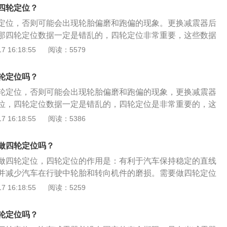
轮定位，由前轮定位和后轮定位组成，其作用是使汽车保持稳
四轮定位？
向轻便，并减少汽车在行驶中轮胎和转向机件的磨损。
定位，否则可能会出现轮胎偏磨和跑偏的现象。更换减震器后
那四轮定位数据一定是错乱的，四轮定位非常重要，这些数据
性和行驶稳定性。汽车的四个车轮并不是垂直于地面，前轮有
 16:18:55
阅读：5579
，后轮也有倾角，如果倾角和前束的设置不对，就会影响汽车
控性。减震器从产生阻尼的材料这个角度划分主要有液压和充
轮定位吗？
可变阻尼的减震器，减震器主要用来抑制弹簧吸震后反弹时的
轮定位，否则可能会出现轮胎偏磨和跑偏的现象，更换减震器
冲击。
位，四轮定位数据一定是错乱的，四轮定位是非常重要的，这
的操控性和行驶稳定性。四轮定位是以车辆的四轮参数为依
 16:18:55
阅读：5386
保车辆良好的行驶性能并具备一定的可靠性。轿车的转向车
三者之间的安装具有一定的相对位置，这种具有一定相对位置
做四轮定位吗？
轮定位，也称前轮定位。前轮定位包括主销后倾（角）、主销
做四轮定位，四轮定位的作用是：有利于汽车保持稳定的直线
外倾（角）和前轮前束四个内容。这是对两个转向前轮而言，
并减少汽车在行驶中轮胎和转向机件的磨损。需要做四轮定位
同样存在与后轴之间安装的相对位置，称后轮定位。
或维修过减震以及转向系统；2、车辆经常上路和快速过减速
 16:18:55
阅读：5259
过碰撞事故或者出现跑偏、转向精度变差以及方向盘不正现
中车辆跑偏；5、汽车轮胎有明显的磨损；6、更换底盘以及前
轮定位吗？