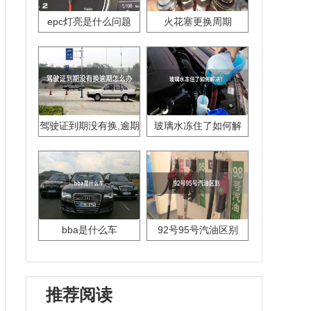
epc灯亮是什么问题
火花塞更换周期
驾驶证到期没有换,逾期
玻璃水冻住了如何解
怎么办??
决？
bba是什么车
92号95号汽油区别
推荐阅读