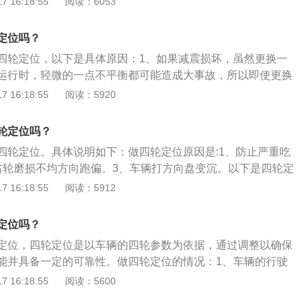
 16:18:55
阅读：6053
爆胎或车辆开起来不顺手、方向盘抖动以及跑偏，使驾驶者开
加出现交通事故的概率，还有可能导致油耗增加。
定位吗？
四轮定位，以下是具体原因：1、如果减震损坏，虽然更换一
运行时，轻微的一点不平衡都可能造成大事故，所以即使更换
轮定位，检查一下车子的四轮平衡问题以保证车辆行驶的安
 16:18:55
阅读：5920
更换左减震器或者右减震器，这样两个减震器的弹力相对来说
更需要做一个四轮定位来保证车辆四轮平衡。
轮定位吗？
四轮定位。具体说明如下：做四轮定位原因是:1、防止严重吃
右轮磨损不均方向跑偏。3、车辆打方向盘变沉。以下是四轮定
是基于原厂底盘参数，对车辆悬架定位角度进行调整，从而达
 16:18:55
阅读：5912
转向及抓地力的问题。汽车的四个轮胎、转向机构、前后车轴
须具有一定的相对位置，这个位置都是由汽车生产厂家制定的
定位吗？
定位，四轮定位是以车辆的四轮参数为依据，通过调整以确保
能并具备一定的可靠性。做四轮定位的情况：1、车辆的行驶
2、因事故造成底盘及悬架的损伤；3、轮胎出现磨损异常；
 16:18:55
阅读：5600
的零件被拆下来过；5、更换减震器及悬臂和方向超控系统。四