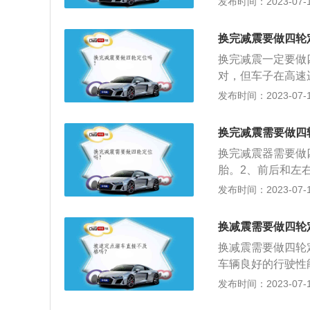
发布时间：2023-07-17
偏磨从而导致汽车
车更容易疲惫，增
换完减震要做四轮
换完减震一定要做
对，但车子在高速
一对，还是要做四
发布时间：2023-07-17
全。2、如果只是
就会不太一样，就
换完减震需要做四
换完减震器需要做
胎。2、前后和左
位介绍：四轮定位
发布时间：2023-07-17
到恢复车辆稳定性
之间的距离安装必
换减震需要做四轮
标准值。
换减震需要做四轮
车辆良好的行驶性
性能受到了影响；
发布时间：2023-07-17
4、车桥以及悬架