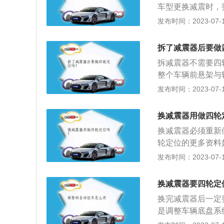
车型更换减震时，
位参数，因此换完
发布时间：2023-07-17
1、车辆行驶性能
异常。胎压过高会
拆了减震器后要做
磨，则是外倾角出
拆减震器不需要四
整个车辆前悬架与
拉杆长度并没有因
发布时间：2023-07-17
其相对位置也会恢
间的相对位置关系
换减震器用做四轮
个项目：主销后倾
换减震器必须重新
轮外倾及后轮前束
轮定位的更多资料
种维修手段，定位
发布时间：2023-07-17
2、四轮定位参数
顺手、方向盘抖动
换减震器要四轮定
概率，还有可能导
换完减震器后一定
是调整车辆底盘系
系数进行调整，改