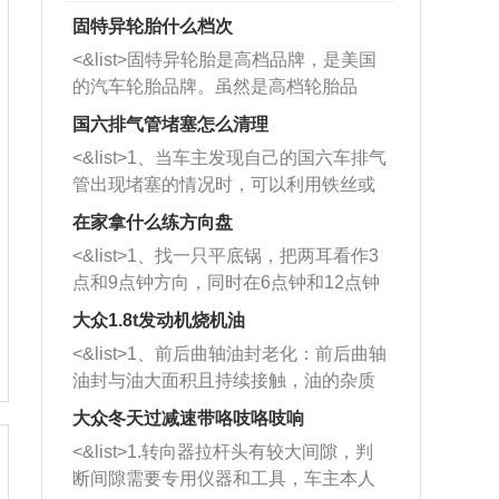
固特异轮胎什么档次
<&list>固特异轮胎是高档品牌，是美国
的汽车轮胎品牌。虽然是高档轮胎品
牌，但是中高低端的轮胎都有生产，这
国六排气管堵塞怎么清理
也是为了更好的开拓市场。
<&list>1、当车主发现自己的国六车排气
管出现堵塞的情况时，可以利用铁丝或
者是细棍，直接将杂物给取出来，如果
在家拿什么练方向盘
堵塞情况比较严重，也可以采取应急措
<&list>1、找一只平底锅，把两耳看作3
施。 <&list>2、直接利用木棍将所有的
点和9点钟方向，同时在6点钟和12点钟
杂物推到排气管里面的位置处，然后将
方向做一个标记。 <&list>2、双手握住
三元催化器拆解开，就可以将堵塞的东
大众1.8t发动机烧机油
平底锅两耳，然后往左打半圈、一圈、
西取出来。但如果是因为积碳过多引起
<&list>1、前后曲轴油封老化：前后曲轴
一圈半的练习，往右同样也要打相同的
的堵塞，就需要将三元催化器泡在草酸
油封与油大面积且持续接触，油的杂质
圈数。 <&list>3、最后强调要反复练
中进行清洗。 <&list>3、也可以利用清
和发动机内持续温度变化使其密封效果
习，这样就可以形成肌肉记忆，在真实
大众冬天过减速带咯吱咯吱响
洗剂对堵塞的情况得到解决，将清洗剂
逐渐减弱，导致渗油或漏油。<&list>2、
驾驶车辆时，不需要记忆也能打好方
放在燃油箱中，与燃油混合后，车辆启
<&list>1.转向器拉杆头有较大间隙，判
活塞间隙过大：积碳会使活塞环与缸体
向。
动时，就可以和汽油一起进入到燃烧
断间隙需要专用仪器和工具，车主本人
的间隙扩大，导致机油流入燃烧室中，