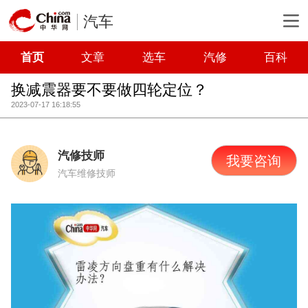
汽车
首页
文章
选车
汽修
百科
换减震器要不要做四轮定位？
2023-07-17 16:18:55
汽修技师
我要咨询
汽车维修技师