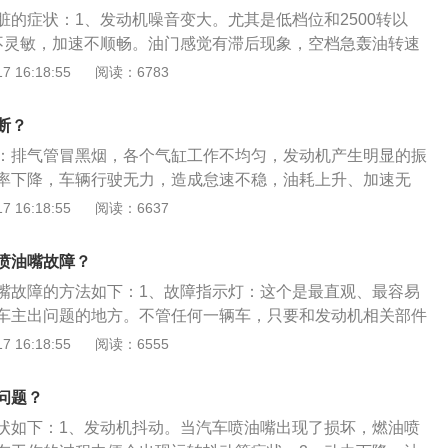
重这些沉积物形成和积聚。沉积物会在进气阀形成积碳，致使
脏的症状：1、发动机噪音变大。尤其是低档位和2500转以
发动机怠速不稳、容易引起发动机爆震等故障，此外还会缩短
不灵敏，加速不顺畅。油门感觉有滞后现象，空档急轰油转速
慢。3、加速小范围抖动。4、起步容易抖动且不易控制消除。
 16:18:55
阅读：6783
升档有轻微缺缸感觉。以下是喷油嘴的扩展资料：1、喷油嘴工作
简单的电磁阀，当电磁线圈通电时，产生吸力，针阀被吸起，
断？
针阀头部的轴针与喷孔之间的环形间隙高速喷出，形成雾状，
：排气管冒黑烟，各个气缸工作不均匀，发动机产生明显的振
、喷油嘴分类：汽油机喷嘴是汽油机电控系统的一部分，取代
率下降，车辆行驶无力，造成怠速不稳，油耗上升、加速无
化油器。汽车用的喷嘴主要有：柴油喷嘴、汽油喷嘴、天然气
车排放超标等。以下是喷油嘴的扩展资料：1、当喷油嘴坏了
 16:18:55
阅读：6637
、不能开启、喷出的燃油不能形成雾状时，都会造成发动机运
转；当喷油器发生滴漏等故障时，还会造成油耗过大甚至排气
喷油嘴故障？
喷油嘴控制电路的短路、断路故障也时有发生，并由此引发喷
嘴故障的方法如下：1、故障指示灯：这个是最直观、最容易
续喷油，造成发动机不能起动、运转不稳或排气严重冒黑烟等
车主出问题的地方。不管任何一辆车，只要和发动机相关部件
断发动机喷油器的故障，可使发动机怠速运行，依次对各个气
的显示界面上就会出现一个发动机的标志，这时就有可能是柴
 16:18:55
阅读：6555
当某一气缸喷油嘴停止供油时，注意观察发动机的工作情况及
故障。2、行车动力：虽说车辆的马力不同，在提速和动力方
，排气不再冒黑烟，发动机的转速变化，即是该缸喷油嘴故
期开一辆车，对这辆车的提速和动力一定很了解。如果突然出
故障排除判断准确后，拆卸喷油器，在喷油器校验台上校验。
问题？
不走，发动机声音过大的现象，这时就是喷油嘴出了问题，证
状如下：1、发动机抖动。当汽车喷油嘴出现了损坏，燃油喷
超负荷运转，那就要赶紧把车开去4S店检查。3、油耗问题：