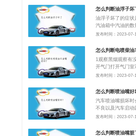
现严重损坏时，车
油嘴严重损坏，发
1、柴油不干净，
象。6、发动机缺
怎么判断油浮子坏
动。
阀磨损，或者喷油
现象，由此便会造
油浮子坏了的症状
曲器压力过低，或
故障势必会影响到
汽油箱中汽油的数
精密加工的连接，
染物的增加，冒黑
传感器，它带动一
发布时间：2023-07-17
进行检修，如果是
而能够测量油量。
浮在油面上，浮子
怎么判断电喷柴油
的体积。油箱中的
1观察黑烟观察有
起构成汽车燃油液
开气门打开气门室
则是喷嘴损坏。3
发布时间：2023-07-17
流下射。
怎么判断喷油嘴好
汽车喷油嘴损坏时
不良以及汽车启动
成，以及加剧发动
发布时间：2023-07-17
时，产生吸力，针
隙高速喷出，形成
怎么判断喷油嘴脏