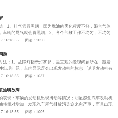
断
法：1、排气管冒黑烟；因为燃油的雾化程度不好，混合气体
，车辆的尾气就会冒黑烟。2、各个气缸工作不均匀；不均匀
进排气凸轮轴的不均匀磨损会导致各缸进、排气量的差异，气
 16:18:55
阅读：1050
会导致各缸漏气量的不同，建议更换磨损严重的气缸。3、发
动现象；发动机在使用中出现震抖现象，这种震抖的危害性较
问题
件间连接松动，金属材料疲劳程度加剧，磨损速度加快，致使
方法：1、故障灯指示灯亮起，最直观的发现问题所在，跟发
碎等现象，需要更换松动的零部件和磨损严重的金属材料。
件出现问题，车内显示屏会出现发动机的标志，说明发动机有
降；积碳问题，发动机内部的积碳过多时，汽车的点火能量减
嘴出问题，需要及时进行排查。2、动力不足，车辆提速慢，
 16:18:55
阅读：1037
，发动机的动力降低，需要清除发动机中的积碳，保持发动机
发动机声音变大，这个时候可能是喷油嘴出现问题。3、油耗
驶无力；点火线圈老化，火花塞长时间未更换，导致点火能量
的喷油嘴，汽油从油箱输送到喷油嘴，喷油嘴雾化喷出，一般
化的点火线圈和火花塞。6、造成怠速不稳，传感器和线路故
喷油嘴故障
数值。如果喷油嘴有问题，就不是喷雾出来，而是直接大量油
、加速无力、启动困难、汽车排放超标等；8、发动机出现抖动
的表现：车辆的发动机出现抖动等情况；明显感觉汽车发动机
油燃烧不彻底，增加油耗。当发现油耗加剧时就可能是喷油嘴
嘴损坏，就会出现燃油喷射不畅的情况，那么发动机在工作的
油耗相对增加；发现汽车尾气排放污染愈来愈严重，而且出现
机抖动，当汽车喷油嘴出现了损坏，燃油喷射不畅时，发动机
抖动的情况；9、车辆的动力下降：喷油嘴损坏后，喷油量和
辆出现启动困难情况，甚至在行驶过程中出现了熄火的情况；
 16:18:55
阅读：1006
会出现运转抖动等症状。5、启动困难甚至熄火，当喷油嘴出
车就会感觉车辆“没劲”。10、发动机缺缸：如果当个别气缸喷
车身会剧烈地抖动。柴油车喷油嘴损坏的原因和解决方法：