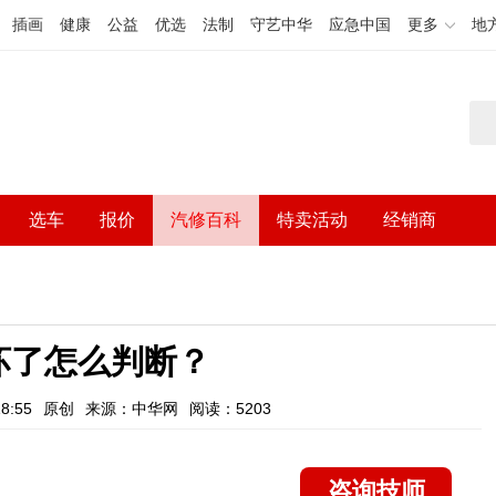
插画
健康
公益
优选
法制
守艺中华
应急中国
更多
地
选车
报价
汽修百科
特卖活动
经销商
坏了怎么判断？
8:55
原创
来源：中华网
阅读：5203
咨询技师