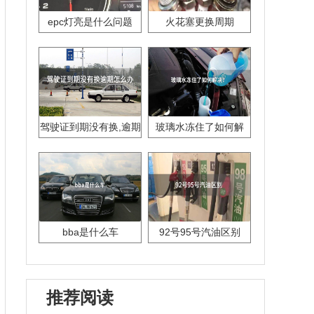
epc灯亮是什么问题
火花塞更换周期
驾驶证到期没有换,逾期
玻璃水冻住了如何解
怎么办??
决？
bba是什么车
92号95号汽油区别
推荐阅读