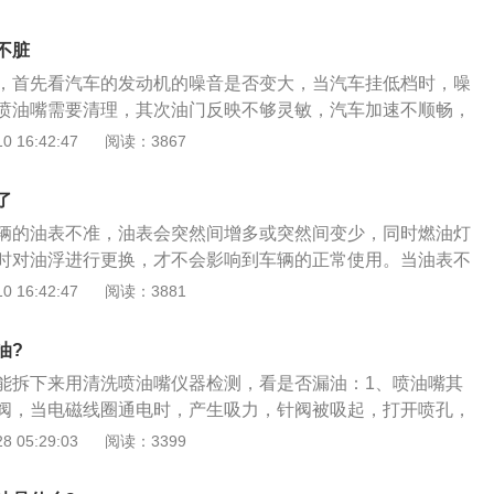
，当没有输入控制讯号时，阀门一直处于关闭状态，而常开阀
制讯号时，阀门一直处于开启状态，由一个阀针上下运动来控
不脏
嘴的工作原理是当电磁线圈通电时，产生吸力，针阀被吸起，
，首先看汽车的发动机的噪音是否变大，当汽车挂低档时，噪
针阀头部的轴针与喷孔之间的环形间隙高速喷出，形成雾状，
喷油嘴需要清理，其次油门反映不够灵敏，汽车加速不顺畅，
动等情况，都说明喷油嘴需要清理或者更换。喷油嘴是一种电
 16:42:47
阅读：3867
发动机缸内，有助于燃油的燃烧，喷油嘴使用的时间长了或者
，会导致喷油嘴变脏，造成堵塞，汽车的喷油嘴若脏了，那么
了
量增加，在汽车行驶时，汽车的动力不足，怠速及抖动等一系
辆的油表不准，油表会突然间增多或突然间变少，同时燃油灯
仅如此，喷油嘴对发动机也要重要的作用，能够影响发动机的
时对油浮进行更换，才不会影响到车辆的正常使用。当油表不
发动机的损坏，所以，要及时的清理喷油嘴，不然会造成堵
辆加油的公里数，能够了解出车辆的剩余燃油量。机动车辆仪
 16:42:47
阅读：3881
全驾驶。
的显示量，机动车辆经过行驶，燃油消耗之后，燃油表上的燃
而可以判断出机动车辆剩余的燃油量，提醒机动车驾驶者车辆
油?
在燃油消耗殆尽的时候，仪表盘上会亮起加油机标志，提醒驾
能拆下来用清洗喷油嘴仪器检测，看是否漏油：1、喷油嘴其
加燃油，避免机动车辆因缺少燃油而出现抛锚
阀，当电磁线圈通电时，产生吸力，针阀被吸起，打开喷孔，
轴针与喷孔之间的环形间隙高速喷出，形成雾状，利于燃烧充
 05:29:03
阅读：3399
机用的喷油嘴是机械控制的，机械式柴油喷嘴是通过控制精密
体）实现工作的；3、喷嘴的偶件是传统柴油机三大精密偶件