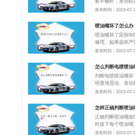
射不畅时，发动机
汽油从油箱传送到
耗增加。随着喷油
发布时间：2023-07-17
数值。但如果喷油
车辆动力下降、油
彻底，所以会加深
势必会影响到可燃
题。
喷油嘴坏了怎么办
的增加。4、启动
喷油嘴坏了应拆卸
困难，甚至在行驶
修理。如果损坏严重
喷油嘴严重损坏，
情况良好，不滴油
发布时间：2023-07-17
抖动。6、汽车尾
为了判断发动机喷
得不到保障，由此
试验。当某一气缸
机积碳增加等症状
怎么判断电喷喷油
断油后，排气不再
判断电喷喷油嘴坏
油器故障排除判断
明显地震动、发动
难、汽车排放超标
发布时间：2023-07-17
形成雾状，会造成
造成油耗过大甚至
怎样正确判断喷油
发生，并由此引发
正确判断喷油嘴故
或排气严重冒黑烟
时拔下每个喷油嘴
圈标准阻值；3、
发布时间：2023-07-17