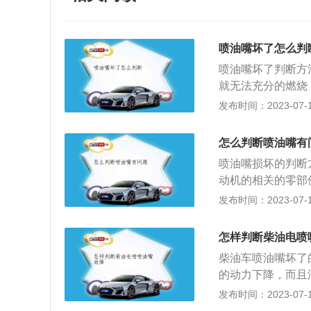
喷油嘴坏了怎么判
喷油嘴坏了判断方
就无法充分的燃烧
磨损和积碳等，如
发布时间：2023-07-17
缸的不均匀磨损则
动机产生明显的震
怎么判断喷油嘴有
大，会造成各零部
喷油嘴损坏的判断
产生早期断裂、破
动机的相关的零部
4、发动机功率下
故障，可能是喷油
发布时间：2023-07-17
少，进气效率下降
加油门走不动并且
洁净。5、车辆行
增加，如果是正常
不足；需要更换老
怎样判断柴油电喷
油耗会保持一定的
障。7、油耗上升
柴油车喷油嘴坏了
液流出来，造成汽
的情况：如果喷油
的动力下降，而且
出问题。4、发动
过程中，就会出现
冒黑烟的情况；车
发布时间：2023-07-17
在工作的过程中便
油压就会不正常，
车辆发动机缺缸，