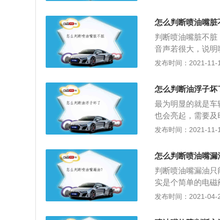
本身是一个常闭阀
则是当没有输入控
怎么判断喷油嘴脏
制阀的开闭。喷油
判断喷油嘴脏不脏
打开喷孔，燃油经
音声若很大，说明
利于充分燃烧。
起步时容易发抖震
发布时间：2021-11-10
磁阀，将燃油喷入
采用油品差的燃油
怎么判断油浮子坏
会导致汽车的油耗
最为明显的就是车
列的故障出现。不
也会亮起，需要及
功率，长时间造成
准时，需要记住车
发布时间：2021-11-10
塞，影响汽车的安
表盘上是有着燃油
油会有所下降，从
怎么判断喷油嘴漏
的剩余里程，并且
判断喷油嘴漏油只
驶者为机动车辆添
实是个简单的电磁
燃油经针阀头部的
发布时间：2021-04-28
分；2、以前柴油
偶件（针阀、针阀