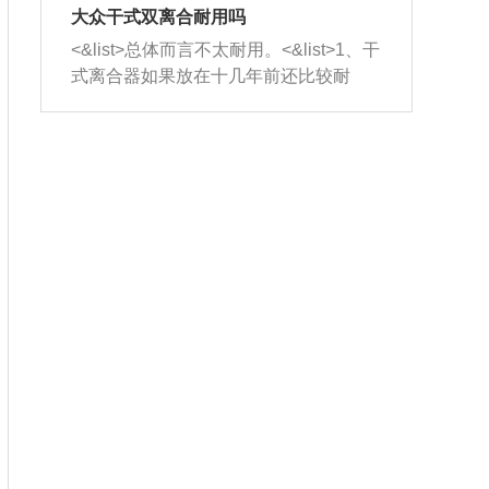
室，最后形成废气排出，就可以让三元
无法制作，需要将车辆送到修理厂或4s
造成烧机油。<&list>3、机油粘度。使用
大众干式双离合耐用吗
催化器得到清洗，排气管堵塞的情况就
店；<&list>2.车辆半轴套管防尘罩破
机油粘度过小的话，同样会有烧机油现
<&list>总体而言不太耐用。<&list>1、干
能够得到解决。
裂，破裂后会出现漏油现象，使半轴磨
象，机油粘度过小具有很好的流动性，
式离合器如果放在十几年前还比较耐
损严重，磨损的半轴容易损坏，产生异
容易窜入到气缸内，参与燃烧。<&list>
用，但是由于现在的汽车发动机动力输
响；<&list>3.稳定器的转向胶套和球头
4、机油量。机油量过多，机油压力过
出越来越高，使得干式离合器散热不足
老化，一般是使用时间过长造成的。解
大，会将部分机油压入气缸内，也会出
的缺陷也逐渐暴露出来。<&list>2、由于
决方法是更换新的质量好的转向橡胶套
现烧机油。<&list>5、机油滤清器堵塞：
干式双离合的工作环境暴露在空气中，
和球头。
会导致进气不畅，使进气压力下降，形
而离合器的散热也是通离合器罩上面的
成负压，使机油在负压的情况下吸入燃
几个小孔来进行散热。但是在行驶过程
烧室引起烧机油。<&list>6、正时齿轮或
中变速箱需要换挡，就不得不使得离合
链条磨损：正时齿轮或链条的磨损会引
器频繁工作。<&list>3、长时间的低速行
起气阀和曲轴的正时不同步。由于轮齿
驶以及过于频繁的启停，导致离合器的
或链条磨损产生的过量侧隙，使得发动
温度不断升高，而低速行驶时空气流动
机的调节无法实现：前一圈的正时和下
效率不高，无法将离合器中的热量有效
一圈可能就不一样。当气阀和活塞的运
的带走，导致离合器内部的温度不断升
动不同步时，会造成过大的机油消耗。
高，加速离合器的磨损。
解决方法：更换正时齿轮或链条。<&list
>7、内垫圈、进风口破裂：新的发动机
设计中，经常采用各种由金属和其他材