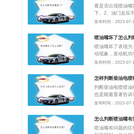
和怠速状态，会加
看是否出现喷油嘴
其关闭不严，导致
下。2、油门反应
三元催化器寿命。
表指针上升感觉缓
发布时间：2023-07-17
5、12档低转速
原理：喷油嘴是个
喷油嘴坏了怎么判
打开喷孔，燃油经
喷油嘴坏了表现为
利于燃烧充分。2
动现象，发动机功
化油器式汽油机的
力、起动困难、汽
发布时间：2023-07-17
喷嘴。
会发生喷油嘴阻塞
转不稳甚至不能运
怎样判断柴油电喷
口冒黑烟等现象。
判断柴油电喷喷油
油器不能喷油或接
也是能最显著告诉
现象。2、为了判
出现问题，在车里
发布时间：2023-07-17
缸进行断油试验。
油电喷喷油嘴出现
声音。如果断油后
面都不一样，但长
障。发动机喷油器
怎么判断喷油嘴有
现提速慢，加油门
喷油嘴有问题的症
明这时的发动机在