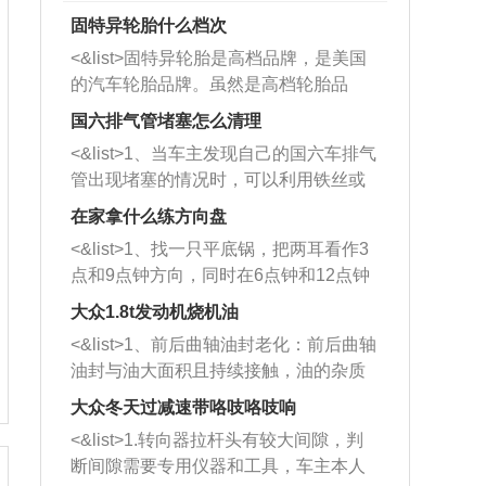
固特异轮胎什么档次
<&list>固特异轮胎是高档品牌，是美国
的汽车轮胎品牌。虽然是高档轮胎品
牌，但是中高低端的轮胎都有生产，这
国六排气管堵塞怎么清理
也是为了更好的开拓市场。
<&list>1、当车主发现自己的国六车排气
管出现堵塞的情况时，可以利用铁丝或
者是细棍，直接将杂物给取出来，如果
在家拿什么练方向盘
堵塞情况比较严重，也可以采取应急措
<&list>1、找一只平底锅，把两耳看作3
施。 <&list>2、直接利用木棍将所有的
点和9点钟方向，同时在6点钟和12点钟
杂物推到排气管里面的位置处，然后将
方向做一个标记。 <&list>2、双手握住
三元催化器拆解开，就可以将堵塞的东
大众1.8t发动机烧机油
平底锅两耳，然后往左打半圈、一圈、
西取出来。但如果是因为积碳过多引起
<&list>1、前后曲轴油封老化：前后曲轴
一圈半的练习，往右同样也要打相同的
的堵塞，就需要将三元催化器泡在草酸
油封与油大面积且持续接触，油的杂质
圈数。 <&list>3、最后强调要反复练
中进行清洗。 <&list>3、也可以利用清
和发动机内持续温度变化使其密封效果
习，这样就可以形成肌肉记忆，在真实
大众冬天过减速带咯吱咯吱响
洗剂对堵塞的情况得到解决，将清洗剂
逐渐减弱，导致渗油或漏油。<&list>2、
驾驶车辆时，不需要记忆也能打好方
放在燃油箱中，与燃油混合后，车辆启
<&list>1.转向器拉杆头有较大间隙，判
活塞间隙过大：积碳会使活塞环与缸体
向。
动时，就可以和汽油一起进入到燃烧
断间隙需要专用仪器和工具，车主本人
的间隙扩大，导致机油流入燃烧室中，