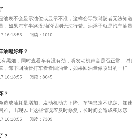
辆还会出现启动困难，甚至在行驶的过程中出现突然熄火的现
动机便极有可能出现缺缸现象，由此便会造成发动机的剧烈抖
或者是机温过高，导致喷曲器冷却不良，更换柴油；2、可出抽
缸，当个别气缸喷油嘴严重损坏，发动机便极有可能出现缺缸
了
器安装时，漏装了垫片或垫片破坏，去4s店进行维修；3、喷
成发动机的剧烈抖动。7、汽车尾气冒黑烟，发动机喷油器的
是油表不会显示油位或显示不准，这样会导致驾驶者无法知道
零件制造时没有过关，建议去维修。因为柴油发动机喷油嘴是
可燃混合气体的混合和燃烧，而如此便会造成车辆尾气排放污
量，如果汽车半路没油的话则无法行驶。油浮子就是汽车油量
所以发现问题后，一定要去专业的4S店维修。
烟，发动机积碳增加等症状。遇到以上几种现象，可以去4s店
个绕线式滑动电阻，油位的高低引起滑动电阻阻值的变化，从
 16:18:55
阅读：1010
喷油嘴问题，更换喷油嘴即可。
一般情况下汽车油浮子和汽油泵是连成一体的，油浮子靠浮力
的位置就是液面位置，通过油罐的形状即可知道储油罐里面油
车油嘴好坏？
浮子是燃油浮标，是燃油液位高低的传感装置，它和燃油表一
没有黑烟，同时查看车有没有劲，听发动机声音是否正常。2打
位检测系统。
罩，卸下回油管打车看看回油量，如果回油量像喷出的一样，
损坏原因喷油嘴喷油压力太低；喷油嘴喷油不雾化或明显的油
 16:18:55
阅读：8645
坏？
会造成油耗量增加、发动机动力下降、车辆怠速不稳定、加速
困难。出现以上这些情况应及时修复，长时间会造成积碳形
机磨损。喷油嘴相关介绍：1、工作原理：当电磁线圈通电
 16:18:55
阅读：7309
阀被吸起，打开喷孔，燃油经针阀头部轴针与喷孔之间环形间
雾状，利于燃烧充分。2、油嘴堵塞危害：汽车经常处于低速
了？