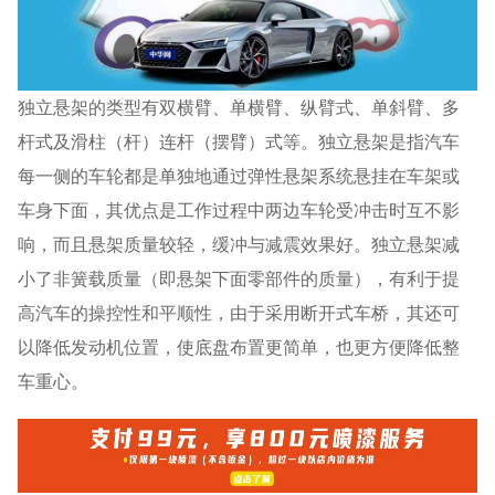
独立悬架的类型有双横臂、单横臂、纵臂式、单斜臂、多
杆式及滑柱（杆）连杆（摆臂）式等。独立悬架是指汽车
每一侧的车轮都是单独地通过弹性悬架系统悬挂在车架或
车身下面，其优点是工作过程中两边车轮受冲击时互不影
响，而且悬架质量较轻，缓冲与减震效果好。独立悬架减
小了非簧载质量（即悬架下面零部件的质量），有利于提
高汽车的操控性和平顺性，由于采用断开式车桥，其还可
以降低发动机位置，使底盘布置更简单，也更方便降低整
车重心。