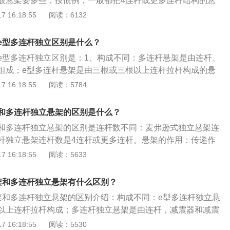
般悬架要多些，按惯例，一般都把4连杆或更多连杆结构的悬
目前较常见的是4到5根连杆相连。2、优点多连杠独立悬挂不
 16:18:55
阅读：6132
定的舒适性，而且由于连杆较多，可以使车轮和地面尽最大可
大可能减小车身的倾斜，最大可能维持轮胎的贴地性。3、高
e型多连杆独立区别是什么？
裕、且注重舒适性能和操控稳定性，所以大多使用多连杆悬
e型多连杆独立区别是：1、构成不同：多连杆悬架是由连杆、
组成；e型多连杆悬架是由三根或三根以上连杆拉杆构成的悬
体系不同：多连杆悬架属于双a臂式悬吊与多连杆式悬吊系；e
 16:18:55
阅读：5784
双叉臂的改良，不完全算是双a臂式。悬架是汽车的车架与车
切传力连接装置的总称，其作用是：1、车辆通过凹凸不平的
和多连杆独立悬架的区别是什么？
2、保障车轮在固定的角度内活动，使转向稳定；3、支撑车轮
和多连杆独立悬架的区别是连杆数不同：麦弗逊式独立悬架连
车轮与地面的良好接触，确保车轮与地面之间造成的驱动轮、
杆独立悬架连杆数是4连杆或更多连杆。悬架的作用：传递作
车身上。
间的力和力扭，并且缓冲由不平路面传给车架或车身的冲击
 16:18:55
阅读：5633
起的震动，以保证汽车能平顺地行驶。悬架类型分为独立悬挂
立悬挂主要有：双叉臂式悬挂、双横臂式悬挂、多连杆式悬
架和多连杆独立悬架有什么区别？
等。
架和多连杆独立悬架的区别介绍：构成不同：e型多连杆独立悬
以上连杆拉杆构成；多连杆独立悬架是由连杆，减震器和减震
系不同：e型多连杆独立悬架是于双叉臂的改良，不完全算是
 16:18:55
阅读：5530