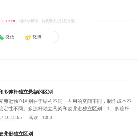
china.com
）编辑或翻译，转载请务必注明来源。
微信
微博
和多连杆独立悬架的区别
麦弗逊独立区别在于结构不同，占用的空间不同，制作成本不
稳定性不同。多连杆独立悬架和麦弗逊独立区别：1、多连杆
独立悬架的结构不同，多连杆独立悬架由连杆，减震器和减震
 16:18:55
阅读：1080
式独立悬架由螺旋弹簧、减震器、三角形下摆臂构成，一些车
定杆；2、麦弗逊独立悬架占用的空间比较小，多连杆独立悬
麦弗逊独立区别