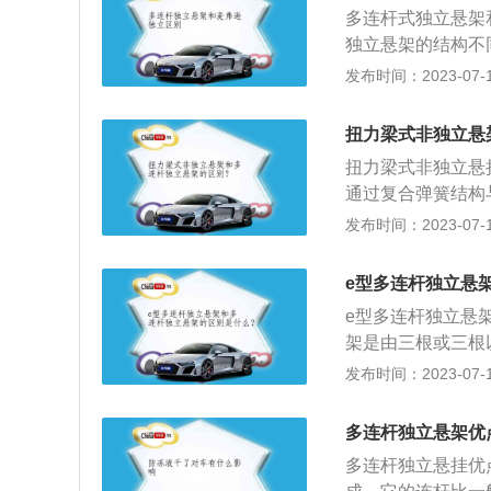
架占用的空间比较
多连杆式独立悬架
的车辆使用的是多
独立悬架的结构不
的经济使用，而多
式独立悬架由螺旋
发布时间：2023-07-17
连杆独立悬架的车
定杆。2、麦弗逊
杆悬挂比麦弗逊式
大。所以一般的小
扭力梁式非独立悬
连杆独立悬架。3
扭力梁式非独立悬
连杆独立悬架的制
通过复合弹簧结构
辆，舒适度一般要
性不好，不太舒适
发布时间：2023-07-17
来增强操控性。多
能实现主销后倾角
e型多连杆独立悬
速和制动时的平顺
e型多连杆独立悬
簧拉伸或压缩导致
架是由三根或三根
制动时，多连杆悬
弹簧构成。所属体
发布时间：2023-07-17
向不足的情况。缺
双A臂式；多连杆
个重要的部件，悬
多连杆独立悬架优
驶。汽车上的悬架
多连杆独立悬挂优