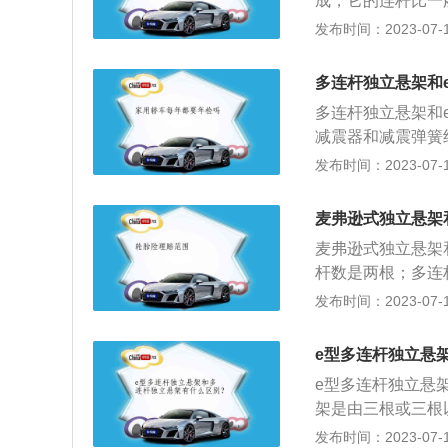
成，它的连杆比一
挂，称为多连杆，
发布时间：2023-07-17
仅可以保证拥有一
能保持垂直，尽最
多连杆独立悬架和
档轿车由于空间充
多连杆独立悬架和
架。
减震器和减震弹簧
架结构。2、所属
发布时间：2023-07-17
型多连杆悬架属于
桥或车轮之间的一
麦弗逊式独立悬架
地面时提供缓冲；
麦弗逊式独立悬架
的重量；4、维持
杆数是两根；多连
制动力能准确传到
用在车轮和车架之
发布时间：2023-07-17
力，并衰减由此引
与非独立悬挂，独
e型多连杆独立悬
挂、麦弗逊式悬挂
e型多连杆独立悬
架是由三根或三根
弹簧构成。所属体
发布时间：2023-07-17