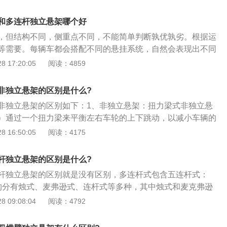
独立悬架于双A臂式悬吊与多连杆式悬吊系。悬架是汽车上的一
架是用来连接车身与车轮，如果没有悬架，汽车无法正常行
和多连杆独立悬架哪个好
有两类，一类是独立悬架，另一类是非独立悬架。
，但结构不同，侧重点不同，不能简单判断孰优孰劣。根据运
等需要。每辆车都会搭配不同的悬挂系统，自然会表现出不同
更好，需要你自己判断。概述：双叉骨悬架是指具有两个叉骨
 17:20:05
阅读：4859
的另一种形式是单横臂独立悬架，但这种悬架容易造成车轮跳
较大变化，轮胎磨损加剧，不符合高速行驶的要求，目前很少
非独立悬架的区别是什么?
臂独立悬架的减振器无横向载荷，上端高度低，有利于降低车
非独立悬架的区别如下：1、非独立悬架：扭力梁式非独立悬
外形。因此，这种悬架具有良好的操纵稳定性和舒适性，是一
）通过一个扭力梁来平衡左右车轮的上下跳动，以减小车辆的
。缺点：双横臂独立悬架最明显的缺点是需要占用空间大，所
平稳；2、优点：承载力大、成本低、容易维修、占用空间
 16:50:05
阅读：4175
型车型上。此外，制造成本高于麦弗逊，这使得双叉骨悬架成
和舒适性较差；3、独立悬架；麦弗逊式独立悬架；麦弗逊悬
运动性能的象征。概述：多连杆独立悬架由连杆、减震器和减
是当今使用最多的悬架形式。流行到什么程度呢？从五菱荣光
连杆不仅仅是一般的悬架。通常，具有四个或更多连杆的悬架
杆独立悬架的区别是什么?
麦弗逊悬架；4、优点：拥有良好的响应性和操控性，而且结
架。目前四到五个连杆比较常见。优点：多连杆独立悬架既能
杆独立悬架的区别就是没有区别，多连杆式包含五连杆式：
小，成本低，重量轻。缺点：行驶在不平路面时，车轮容易自
，又能因连杆较多而使车轮与地面尽可能保持垂直，尽可能减
构分有烛式、麦弗逊式、连杆式等多种，其中烛式和麦克弗逊
烈冲击时，滑柱更易造成弯曲，稳定性差，抗侧倾和制动点头
尽可能保持轮胎对地面的附着力。高档车空间充足，注重舒适
都是将螺旋弹簧与减振器组合在一起，但因结构不同又有重大
 09:08:04
阅读：4792
缺点：多连杆悬架结构相对复杂，占用空间大，出于成本和空
用车轮沿主销轴方向移动的悬架形式，形状似烛形而得名；3、
于中小型汽车。最典型的例子是福克斯，福特。同时，由于这
前轮定位角不随车轮的上下跳动而变化，有利于汽车的操纵性