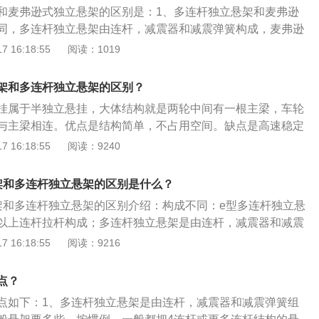
大。所以一般的小轿车都是使用的麦弗逊独立悬架，而比较大
和麦弗逊式独立悬架的区别是：1、多连杆独立悬架和麦弗逊
连杆独立悬架；3、麦弗逊独立悬架的制作成本比较低，更加
同，多连杆独立悬架由连杆，减震器和减震弹簧构成，麦弗逊
连杆独立悬架的制造技术比较复杂，成本比较高；4、安装多
弹簧、减震器、三角形下摆臂构成，一些车辆还会加装横向稳
 16:18:55
阅读：1019
辆，舒适度一般要比麦弗逊独立悬架的舒适度更高；5、多连
独立悬架占用的空间比较小，多连杆独立悬架占用的空间比较
连杆更多，可以使车轮和地面尽最大可能保持垂直。
轿车都是使用的麦弗逊独立悬架，而比较大的车辆使用的是多
架和多连杆独立悬架的区别？
、麦弗逊独立悬架的制作成本比较低，更加的经济使用，而多
挂属于半独立悬挂，大体结构就是两轮中间有一根主梁，车轮
造技术比较复杂，成本比较高。4、安装多连杆独立悬架的车
与主梁相连。优点是结构简单，不占用空间。缺点是高速稳定
比麦弗逊独立悬架的舒适度更高。
，而且操控性一般。不过可以通过增加横向稳定杆和瓦特连杆
 16:18:55
阅读：9240
连杆独立悬挂是由多个连杆、减震器和减震弹簧组成。优点是
的最佳位置，大幅度减少来自路面的前后方向力，从而改善加
架和多连杆独立悬架的区别是什么？
性和舒适性，同时也保证了直线行驶的稳定性，因为由螺旋弹
架和多连杆独立悬架的区别介绍：构成不同：e型多连杆独立悬
的车轮横向偏移量很小，不易造成非直线行驶。在车辆转弯或
以上连杆拉杆构成；多连杆独立悬架是由连杆，减震器和减震
挂结构可使后轮形成正前束，提高了车辆的控制性能，减少转
系不同：e型多连杆独立悬架是于双叉臂的改良，不完全算是
 16:18:55
阅读：9216
点是空间占有大，造价高。
独立悬架于双A臂式悬吊与多连杆式悬吊系。悬架是汽车上的一
架是用来连接车身与车轮，如果没有悬架，汽车无法正常行
点？
有两类，一类是独立悬架，另一类是非独立悬架。
点如下：1、多连杆独立悬架是由连杆，减震器和减震弹簧组