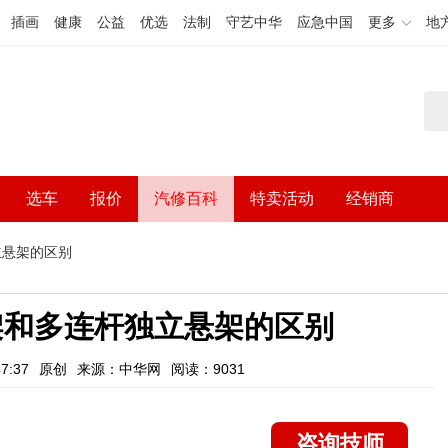
插画
健康
公益
优选
法制
守艺中华
应急中国
更多
地
选车
报价
汽修百科
特卖活动
经销商
立悬架的区别
架和多连杆独立悬架的区别
7:37
原创
来源：中华网
阅读：9031
咨询技师