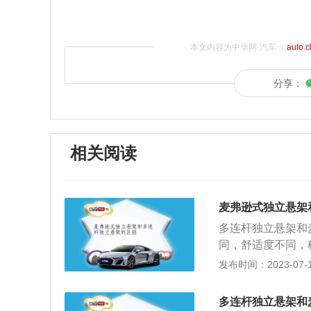
本文内容为中华网·汽车（
auto.
分享：
相关阅读
麦弗逊式独立悬架
多连杆独立悬架和
同，舒适度不同，
独立悬架和麦弗逊
发布时间：2023-07-17
弹簧构成，麦弗逊
辆还会加装横向稳
多连杆独立悬架和