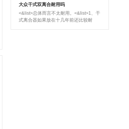
室，最后形成废气排出，就可以让三元
无法制作，需要将车辆送到修理厂或4s
造成烧机油。<&list>3、机油粘度。使用
大众干式双离合耐用吗
催化器得到清洗，排气管堵塞的情况就
店；<&list>2.车辆半轴套管防尘罩破
机油粘度过小的话，同样会有烧机油现
<&list>总体而言不太耐用。<&list>1、干
能够得到解决。
裂，破裂后会出现漏油现象，使半轴磨
象，机油粘度过小具有很好的流动性，
式离合器如果放在十几年前还比较耐
损严重，磨损的半轴容易损坏，产生异
容易窜入到气缸内，参与燃烧。<&list>
用，但是由于现在的汽车发动机动力输
响；<&list>3.稳定器的转向胶套和球头
4、机油量。机油量过多，机油压力过
出越来越高，使得干式离合器散热不足
老化，一般是使用时间过长造成的。解
大，会将部分机油压入气缸内，也会出
的缺陷也逐渐暴露出来。<&list>2、由于
决方法是更换新的质量好的转向橡胶套
现烧机油。<&list>5、机油滤清器堵塞：
干式双离合的工作环境暴露在空气中，
和球头。
会导致进气不畅，使进气压力下降，形
而离合器的散热也是通离合器罩上面的
成负压，使机油在负压的情况下吸入燃
几个小孔来进行散热。但是在行驶过程
烧室引起烧机油。<&list>6、正时齿轮或
中变速箱需要换挡，就不得不使得离合
链条磨损：正时齿轮或链条的磨损会引
器频繁工作。<&list>3、长时间的低速行
起气阀和曲轴的正时不同步。由于轮齿
驶以及过于频繁的启停，导致离合器的
或链条磨损产生的过量侧隙，使得发动
温度不断升高，而低速行驶时空气流动
机的调节无法实现：前一圈的正时和下
效率不高，无法将离合器中的热量有效
一圈可能就不一样。当气阀和活塞的运
的带走，导致离合器内部的温度不断升
动不同步时，会造成过大的机油消耗。
高，加速离合器的磨损。
解决方法：更换正时齿轮或链条。<&list
>7、内垫圈、进风口破裂：新的发动机
设计中，经常采用各种由金属和其他材