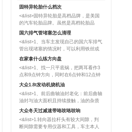
固特异轮胎什么档次
<&list>固特异轮胎是高档品牌，是美国
的汽车轮胎品牌。虽然是高档轮胎品
牌，但是中高低端的轮胎都有生产，这
国六排气管堵塞怎么清理
也是为了更好的开拓市场。
<&list>1、当车主发现自己的国六车排气
管出现堵塞的情况时，可以利用铁丝或
者是细棍，直接将杂物给取出来，如果
在家拿什么练方向盘
堵塞情况比较严重，也可以采取应急措
<&list>1、找一只平底锅，把两耳看作3
施。 <&list>2、直接利用木棍将所有的
点和9点钟方向，同时在6点钟和12点钟
杂物推到排气管里面的位置处，然后将
方向做一个标记。 <&list>2、双手握住
三元催化器拆解开，就可以将堵塞的东
大众1.8t发动机烧机油
平底锅两耳，然后往左打半圈、一圈、
西取出来。但如果是因为积碳过多引起
<&list>1、前后曲轴油封老化：前后曲轴
一圈半的练习，往右同样也要打相同的
的堵塞，就需要将三元催化器泡在草酸
油封与油大面积且持续接触，油的杂质
圈数。 <&list>3、最后强调要反复练
中进行清洗。 <&list>3、也可以利用清
和发动机内持续温度变化使其密封效果
习，这样就可以形成肌肉记忆，在真实
大众冬天过减速带咯吱咯吱响
洗剂对堵塞的情况得到解决，将清洗剂
逐渐减弱，导致渗油或漏油。<&list>2、
驾驶车辆时，不需要记忆也能打好方
放在燃油箱中，与燃油混合后，车辆启
<&list>1.转向器拉杆头有较大间隙，判
活塞间隙过大：积碳会使活塞环与缸体
向。
动时，就可以和汽油一起进入到燃烧
断间隙需要专用仪器和工具，车主本人
的间隙扩大，导致机油流入燃烧室中，