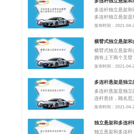
多连杆独立悬架和
种后悬挂占用的空
和稳定性。
多连杆独立悬架和
多连杆独立悬架是
悬架，它的结构比
发布时间：2021-04-27
势；3、双横臂独
架；4、它对震动
横臂式独立悬架和
且反应更快，多适
横臂式独立悬架和
拥有上下两个叉臂
向刚度大，双叉臂
发布时间：2021-04-26
数，前轮转弯时；
的横向刚度较大，
多连杆悬架是独立
（上短下长），让
多连杆悬架是独立
胎磨损，并且能自
连杆悬挂，顾名思
挂，可分为多连杆
连杆结构的悬挂，
发布时间：2021-04-26
式独立悬挂；后悬
其中前悬挂一般为
应用较为广泛。多
悬挂系统，其中5
臂式悬挂难分伯仲
独立悬架和多连杆
以大多使用多连杆
独立悬架和多连杆