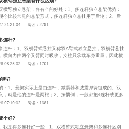
双横臂独立悬架有什么区别?
间更大，福克斯以其比同类车型更小的后排而闻名。
双横臂独立悬架，各有个的好处：1、多连杆独立悬架优势：
现今比较常见的悬架形式，多连杆独立悬挂用于后轮；2、后
较复杂，连杆数量较多，对于震动的吸收和过滤有先天的优
 21:21:04
阅读：2791
立悬架优势：横臂独立悬架则不那么常见，双臂式用于前轮悬
的传导相比多连杆悬架要更直接，这种悬架的循迹性更好，而
多连杆?
用于运动车型的前悬架。
多连杆：1、双横臂式悬挂又称双A臂式独立悬挂，双横臂悬挂
，横向力由两个叉臂同时吸收，支柱只承载车身重量，因此横
式悬挂的上下两个A字形叉臂可以精确的定位前轮的各种参
 08:25:02
阅读：1701
2、上下两个叉臂能同时吸收轮胎所受的横向力，加上两叉臂
所以转弯的侧倾较小，双叉臂式悬挂通常采用上下不等长叉臂
的吗?
车轮在上下运动时能自动改变外倾角并且减小轮距变化减小轮
的：1、悬架实际上是由连杆，减震器和减震弹簧组成的。双
适应路面，轮胎接地面积大，贴地性好；3、多连杆独立悬
义，就是他的连杆是两根；2、按惯例，一般都把4连杆或更多
前悬挂和多连杆后悬挂系统。其中前悬挂一般为3连杆或4连杆
称为多连杆。可分为多连杆前悬挂和多连杆后悬挂系统；3、
 07:10:02
阅读：1681
挂则一般为4连杆或5连杆式后悬挂系统，其中5连杆式后悬挂
3连杆或4连杆式独立悬挂；后悬挂则一般为4连杆或5连杆式后
连杆式悬挂舒适性能是所有悬挂中最好的，操控性能也和双叉
连杆式后悬挂应用较为广泛。
，高挡轿车由于空间充裕、且注重舒适性能何操控稳定性，所
哪个好?
悬挂，可以说多连杆悬挂是高挡轿车的绝佳搭挡。
，我觉得多连杆好一些：1、双横臂式独立悬架和多连杆区别