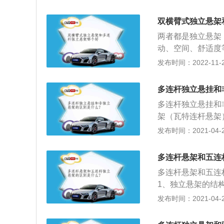
双A臂式；多连杆
个重要的部件，悬
双横臂式独立悬架
驶。汽车上的悬架
两者都是独立悬架
动、空间、舒适度
的特点。至于哪个
发布时间：2022-11-28
的悬架系统。悬架
动时车轮轨迹发生
多连杆独立悬挂和
使用。优点：双横
多连杆独立悬挂和
头高度，改善车身
架（瓦特连杆悬架
种比较先进的悬架
摇晃，保持车辆的
发布时间：2021-04-28
以很少出现在紧凑
小。缺点：操控性
为先进定位和卓越
架一般用在前轮，
震弹簧组成。它的
多连杆悬架和五连
到保时捷全都采用
通常称为多连杆悬
多连杆悬架和五连
构简单，占用空间
保证一定的舒适性
1、独立悬架的结
动转向，当受到剧
小车身的倾斜度，
式形状相似，两者
发布时间：2021-04-28
能力弱。
性和操控稳定性。
区别；2、烛式采
间的考虑，很少用
特点是主销位置和