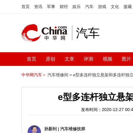
首页
资讯
军事
财经
娱乐
汽车
游戏
文化
援藏
汽车
首页
原创
文章
评测
视频
图片
中华网汽车＞
汽车维修间 >
e型多连杆独立悬架和多连杆独
e型多连杆独立悬
发布时间：2020-12-27 00:4
孙新利
|
汽车维修技师