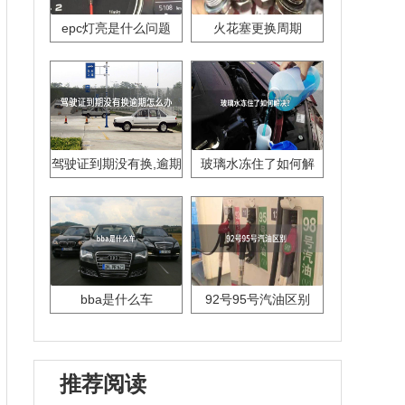
epc灯亮是什么问题
火花塞更换周期
驾驶证到期没有换,逾期
玻璃水冻住了如何解
怎么办??
决？
bba是什么车
92号95号汽油区别
推荐阅读