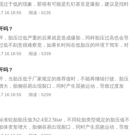
现过于低的现象，那很有可能是扎钉甚至是爆胎，建议是找时
胶老化、帘线疲劳、帘线断裂，也会使轮胎接地面积增大，加
在距来车150米处放好警示牌，最后报警或者低呼叫保险公司
 16:18:55
阅读：6135
除此之外，胎压过低也会导致油耗增加，方向盘很重，容易跑
细资料如下：1、另外，造成油耗高还有一个很重要原因是因
响到耗油量，因为轮胎压力过小时，轮胎与地面的接触面积增
开吗？
更大，所以也就更废油，所以要定期检查轮胎压力是否正常。
开，胎压过低严重的后果就是造成爆胎，同样胎压过高也会导
也不行，建议气压值是在2.5之间。2、汽车在行驶的过程中，
过低不刻意很难察觉，如果长时间在低胎压的环境下驾车，对
触就会发生磨损，而且行驶到了一定的里程数就建议是更换，
大的伤害，重则还会危及到驾乘人员的安全。轮胎胎压应该打
 16:18:55
阅读：5339
避免。另外，就算轮胎只是安装在车上，并没有行驶，但是轮
为准，这是因为胎压的设定主要是考虑到车身的重量、底盘高
零件都有一定的寿命限制，如果到了一定的年限还是需要及时
用什么品牌的轮胎没有关系，标准胎压为2.4到2.5bar，但是
能会因为抓地力不足，导致性能变弱，最终直接影响到行车安
开吗？
同有不同的差别。
过程中，一旦发生爆胎，要紧握方向盘，用力稳住方向，同时
开，当胎压低于厂家规定的推荐值时，不能再继续行驶。胎压
速行为掌握在受控制的过程中努力保持原来的行车轨迹，千万
增大，胎侧容易出现裂口，同时产生屈挠运动，导致过度发
。
，帘布层疲劳，帘线折断，还会使轮胎接地面积增大，加速胎
 16:18:55
阅读：5239
爆胎。胎压严格意义上指的是轮胎内部空气的压强，轮胎胎压
胎压的高低对汽车的性能和动力有着非常重要的作用，气压是
和过低都会缩短轮胎的使用寿命。
准轮胎胎压值为2.4至2.5bar，不同轮胎类型规定的胎压值不
胎体变形增大，胎侧容易出现裂口，同时产生屈挠运动，导致
胶老化，帘布层疲劳，帘线折断，还会使轮胎接地面积增大，