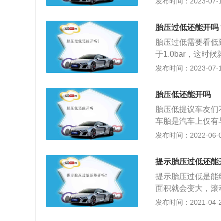
发布时间：2023-07-17
加速胎肩磨损。胎
胎胎压值可以适当
胎压过低还能开吗
可以降低一些。
胎压过低需要看低
于1.0bar，这
灯亮了，正常轮胎的
发布时间：2023-07-17
议继续长时间行驶
这时候就要进行补
胎压低还能开吗
接触面不能完全密
胎压低提议车友们
气，时间长了导致
车胎是汽车上仅有
胎压针对车胎而言
发布时间：2022-06-08
高速行驶时车胎会
高，那会降低车胎
提示胎压过低还能
车友们常常查看一
提示胎压过低是能
于橡胶制品，提议
面积就会变大，滚
换，因为使用了4
帘布层变形、加速
发布时间：2021-04-28
看好生产日期。车
3、每辆汽车所匹
另外，要看生产日