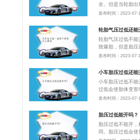
全。但是当轮胎出
造成过热，促使橡
机缓慢停下，然后
发布时间：2023-07-17
速轮胎变形；3、
过来救援。更多详
偏等。
为轮胎气不足而影
轮胎气压过低还能
大而导致行驶阻力
轮胎气压过低不能
相反，轮胎气太多
致爆胎，但是胎压
只要轮胎和地面接
于轮胎是一个非常
发布时间：2023-07-17
不过这也没有办法
多少以车厂推荐值
胎和汽车上的其他
度等车辆因素，与使
更换，否则很有可
小车胎压过低还能
根据具体情况的不
全。3、而在行驶
小车胎压过低不能
要慢松油门，让减
过低会使胎体变形
不能急打方向纠正
热，促使橡胶老化
发布时间：2023-07-17
肩磨损，从而导致
则是汽车的血压，
胎压过低能开吗？
轮胎的命门，过高
胎压过低不能开，标
同。胎压过低会使
过度发热，促使橡