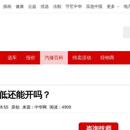
插画
健康
公益
优选
法制
守艺中华
应急中国
更多
地
选车
报价
汽修百科
特卖活动
经销商
低还能开吗？
8:55
原创
来源：中华网
阅读：4909
咨询技师