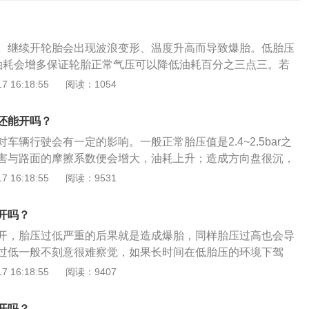
。继续开轮胎会出现波浪变形、温度升高而导致爆胎。低胎压
油耗会增多保证轮胎正常气压可以降低油耗百分之三点三。若
之三十，当汽车以40千米每小时的速度行驶时，油耗增加。只
 16:18:55
阅读：1054
40PSI，此轮胎就会减少1万公里的寿命，而且会令汽车的总耗
2、轮胎磨耗会加剧当车胎胎压不足时，这意味着你的轮胎会
还能开吗？
不利于轮胎的使用寿命。从轮胎的磨损来看，如果胎压过高，
车辆行驶会有一定的影响。一般正常胎压值是2.4~2.5bar之
重，反之，边缘重，不管过高或者过低，都会影响轮胎寿命；
害与路面的摩擦系数便会增大，油耗上升；造成方向盘很沉，
气压低的轮胎在行驶后导致的胎温升高是诱发爆胎的主要原
安全的因素；使轮胎各部位的运动量增大，过度的碾压造成轮
 16:18:55
阅读：9531
足，胎侧在行驶中的变形相对更多，从而产生过多的热量导致
得帘线以及橡胶的功能降低，引发脱层或者帘线折断与轮辋之
4、车辆会异常颠簸轮胎气压不足或轮胎漏气时，汽车在行驶
造成胎圈部位损伤，异常磨损；轮胎与地面的摩擦成倍增加，
小。在不平路面行驶时会产生严重的抖动，不能很好地缓和来
开吗？
胎变软，强度急剧下降。车辆高速行驶，就可能导致爆胎；使
能衰减冲击产生的振动，影响乘坐的舒适性；5、制动功能会
开，胎压过低严重的后果就是造成爆胎，同样胎压过高也会导
侧容易出现裂口，同时产生屈挠运动，导致过度发热，促使橡
轮胎更容易发生形变，从而使滚动阻力大幅增加。在低胎压状
过低一般不刻意很难察觉，如果长时间在低胎压的环境下驾
劳，帘线折断，还会使轮胎接地面积增大，加速胎肩磨损。
胎的形变会让两侧的胎肩甚至是胎壁接触地面，此时看似轮胎
个非常大的伤害，重则还会危及到驾乘人员的安全。胎压过低
 16:18:55
阅读：9407
，但其实由于胎肩的关系，胎面真正与地面的接触并不是非常
先轮胎自身的运动自摩擦系数增加，着地的胎面更瘪，与不着
间有了一个运动过程，使得不是一个正常圆在运行，使得轮胎
开吗？