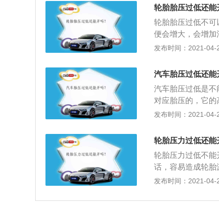
能和反应，并在一
期，之中前两位象
轮胎胎压过低还能
胎的气压进行检测
常会忽略车胎的生
轮胎胎压过低不可
库存胎。
便会增大，会增加
胎各部位的运动量
发布时间：2021-04-28
功能减弱，造成分
损；3、轮胎与地
汽车胎压过低还能
降，高速行驶会导
汽车胎压过低是不
对应胎压的，它的
着油耗；2、过低
发布时间：2021-04-28
面接触地面，在增
危险程度是不亚于
轮胎压力过低还能
分，还会导致轮胎
轮胎压力过低不能
话，容易造成轮胎
积增大，行驶时轮
发布时间：2021-04-28
丝、帘层老化加剧
使用寿命。