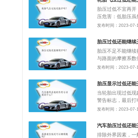
温度升高。胎压过
胎压过低不宜再开
到百分之100准
压危害：低胎压虽
大，滚动产生的热
发布时间：2023-07-17
劳，严重时造成结
轮胎都有对应的胎
胎压过低还能继续
响着油耗。过高的
胎压不足不能继续
接触地面，全车抓
与路面的摩擦系数
全的因素；使轮胎
发布时间：2023-07-17
帘线以及橡胶的功
成胎圈部位损伤，
胎压显示过低还能
变软，强度急剧下
当轮胎出现过低现
容易出现裂口，同
警告标志，最后打
劳，帘线折断，还
车，对于轮胎是一
发布时间：2023-07-17
低于厂家规定的推荐
轮胎本身的运动自
汽车胎压过低还能
性，有一个运动过
排除外界因素，一般
2、其次胎压过低