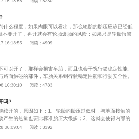
 16:18:55
阅读：5230
压要根据季节、行车状况、汽车载重来决定，一般冬季汽车轮
的调高一些；夏季气温比较高，为了防止轮胎爆胎，汽车胎压
？
到什么程度，如果肉眼可以看出，那么轮胎的胎压应该已经低
时候就不要开了，再开就会有轮胎爆胎的风险；如果只是轮胎报警
胎压不低于1.3bar，可以缓慢行驶到维修厂进行维修，不建
 16:18:55
阅读：4909
。造成胎压过低的原因：1、轮胎的胎面被尖锐的物体刺穿，
胎处理；2、由于轮胎长时间没有更换过，轮胎的胎口和轮圈
封，缓慢撒气；3、轮胎气嘴橡胶老化龟裂，造成轮胎慢撒
不可以开了，那样会损害车胎，而且也会干扰行驶稳定性能。
轮胎亏气。
与路面触碰的部件，车胎关系到行驶稳定性能和行驶安全性。
是很重要的，胎压不可过高也不可过低。假如胎压过低，那在
 16:30:10
阅读：4783
发生波浪形变状况，那样便会增加爆胎的几率。假如胎压过
与路面的触碰面积，那样会干扰抓地力和行驶稳定性能。提议
开吗?
下自个的轮胎气压和车胎表面是不是存有破损状况。车胎归属
继续开的，原因如下：1、轮胎的胎压过低时，与地面接触的
车友们每过4年更换一回车胎。即便4年内行驶里程较少也要更
动产生的热量也要比标准胎压大很多；2、这就会使得内部的
年的车胎会发生明显的老化状况。在购买新车胎时，也一定要
疲劳，严重时甚至会造成结构性损伤，结果就是发生爆胎；
 06:09:04
阅读：3392
胎归属于橡胶制品，即便长时间闲置不用也会发生老化状况。
配的轮胎都是有对应胎压的，它的高低会直接影响到轮胎的性
期的话，车胎外边的胎壁上有1组数字，这4位数字代表生产日