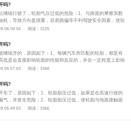
定程度上影响着油耗；4、所以为了行车安全，需要定期对轮
征一年中的第几周，后两位象征年份。大家购入车胎的时候常
开吗?
。
产日期，车胎的橡胶是有寿命的，谁也不愿意花一样的钱买的
以继续行驶了，轮胎气压过低的危险：1、与路面的摩擦系数
油耗，导致方向盘很重，容易跑偏等不利驾驶安全因素，使轮
增加，造成ABN过度挤压，轮胎正常发热；2、使帘线和橡胶
 06:09:04
阅读：3225
层或断丝与轮缘之间的过度摩擦，造成轮圈部位损坏、异常磨
面摩擦成倍增加，轮胎温度急剧升高，轮胎柔软，强度急剧下
开吗?
致轮胎爆胎。
能继续开的，原因如下：1、每辆汽车所匹配的轮胎，都是有
高低是会直接影响轮胎的性能和反应的，并在一定程度上影响
的胎压会使轮胎的两侧外沿接触到地面，这样就无法让整个胎
 05:57:03
阅读：3388
加胎壁磨损的同时，还无法提供足够的抓地面积；3、这样的
高胎压行车的，随时会导致爆胎，并且经常磨损最薄的胎壁部
开吗?
的提前报废。
开车了，原因如下：1、轮胎胎压过低，如果是在高速行驶的
漏气，并发生危险；2、轮胎胎压过低，使轮胎与地面接触面
胎温度异常升高，同时，由于轮胎侧面变形严重，内部的钢
 05:49:03
阅读：3366
；3、从而为爆胎的埋下了隐患，还会提高油耗，缩短轮胎的