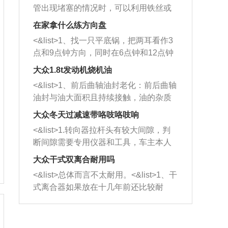
管出现堵塞的情况时，可以利用铁丝或
者是细棍，直接将杂物给取出来，如果
在家拿什么练方向盘
堵塞情况比较严重，也可以采取应急措
<&list>1、找一只平底锅，把两耳看作3
施。 <&list>2、直接利用木棍将所有的
点和9点钟方向，同时在6点钟和12点钟
杂物推到排气管里面的位置处，然后将
方向做一个标记。 <&list>2、双手握住
三元催化器拆解开，就可以将堵塞的东
大众1.8t发动机烧机油
平底锅两耳，然后往左打半圈、一圈、
西取出来。但如果是因为积碳过多引起
<&list>1、前后曲轴油封老化：前后曲轴
一圈半的练习，往右同样也要打相同的
的堵塞，就需要将三元催化器泡在草酸
油封与油大面积且持续接触，油的杂质
圈数。 <&list>3、最后强调要反复练
中进行清洗。 <&list>3、也可以利用清
和发动机内持续温度变化使其密封效果
习，这样就可以形成肌肉记忆，在真实
大众冬天过减速带咯吱咯吱响
洗剂对堵塞的情况得到解决，将清洗剂
逐渐减弱，导致渗油或漏油。<&list>2、
驾驶车辆时，不需要记忆也能打好方
放在燃油箱中，与燃油混合后，车辆启
<&list>1.转向器拉杆头有较大间隙，判
活塞间隙过大：积碳会使活塞环与缸体
向。
动时，就可以和汽油一起进入到燃烧
断间隙需要专用仪器和工具，车主本人
的间隙扩大，导致机油流入燃烧室中，
室，最后形成废气排出，就可以让三元
无法制作，需要将车辆送到修理厂或4s
造成烧机油。<&list>3、机油粘度。使用
大众干式双离合耐用吗
催化器得到清洗，排气管堵塞的情况就
店；<&list>2.车辆半轴套管防尘罩破
机油粘度过小的话，同样会有烧机油现
<&list>总体而言不太耐用。<&list>1、干
能够得到解决。
裂，破裂后会出现漏油现象，使半轴磨
象，机油粘度过小具有很好的流动性，
式离合器如果放在十几年前还比较耐
损严重，磨损的半轴容易损坏，产生异
容易窜入到气缸内，参与燃烧。<&list>
用，但是由于现在的汽车发动机动力输
响；<&list>3.稳定器的转向胶套和球头
4、机油量。机油量过多，机油压力过
出越来越高，使得干式离合器散热不足
老化，一般是使用时间过长造成的。解
大，会将部分机油压入气缸内，也会出
的缺陷也逐渐暴露出来。<&list>2、由于
决方法是更换新的质量好的转向橡胶套