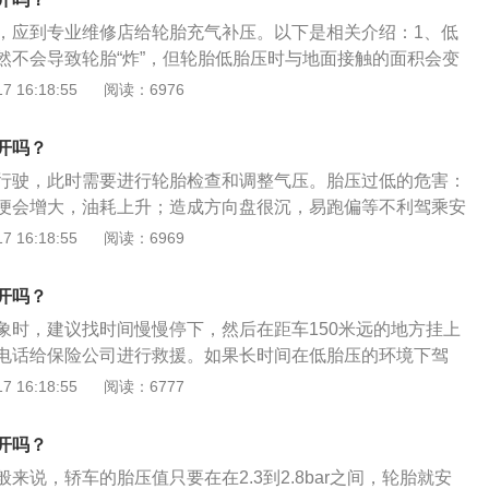
低还会造成油耗上升、方向盘很沉、易跑偏等，胎压很难控制
，应到专业维修店给轮胎充气补压。以下是相关介绍：1、低
确，但是可以略高，不能太低。
然不会导致轮胎“炸”，但轮胎低胎压时与地面接触的面积会变
量也要比标准胎压大很多，这会使内部的帘布层变形、加速疲
 16:18:55
阅读：6976
构性损伤，结果爆胎。2、胎压的重要性：每辆汽车所匹配的
压，它的高低直接影响轮胎的性能和反应，并在一定程度上影
开吗？
胎压不仅会增加爆胎的危险，还会令轮胎的中部以凸出的形式
行驶，此时需要进行轮胎检查和调整气压。胎压过低的危害：
地面明显减少，在紧急制动的时候将无法提供足够的摩擦力。
便会增大，油耗上升；造成方向盘很沉，易跑偏等不利驾乘安
各部位的运动量增大，过度的碾压造成轮胎的异常发热；使得
 16:18:55
阅读：6969
能降低，引发脱层或者帘线折断与轮辋之间产生过度的摩擦造
异常磨损；轮胎与地面的摩擦成倍增加，胎温急剧升高，轮胎
开吗？
降。车辆高速行驶，就可能导致爆胎；使胎体变形增大，胎侧
象时，建议找时间慢慢停下，然后在距车150米远的地方挂上
时产生屈挠运动，导致过度发热，促使橡胶老化，帘布层疲
电话给保险公司进行救援。如果长时间在低胎压的环境下驾
会使轮胎接地面积增大，加速胎肩磨损。
个非常大的伤害，重则还会危及到驾乘人员的安全。最好不要
 16:18:55
阅读：6777
值，一般来说是2.2-2.5。以下是胎压过低的危害介绍：1、
摩擦系数增大，地面上的胎面较平，而非地面上的胎面正态
开吗？
程，使其在运行中不是一个正常的循环，使轮胎温度升高；
来说，轿车的胎压值只要在在2.3到2.8bar之间，轮胎就安
会使胎身变形增大，胎侧容易产生裂纹，同时产生挠曲运动，