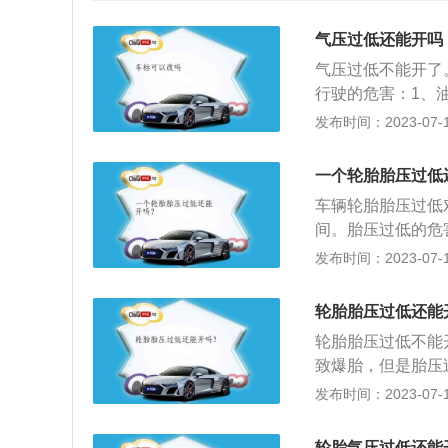
气压过低还能开吗
气压过低不能开了
行驶的危害：1、
轮胎气压降低百分
发布时间：2023-07-17
要有一个轮胎少打
油量多百分之三；
一个轮胎胎压过低
遭受更多的磨耗，
车辆轮胎胎压过低对
则中心部分磨损较
间。胎压过低的危
3、爆胎随时发生
易跑偏等不利驾乘
发布时间：2023-07-17
因。当轮胎气压不
胎的异常发热；使
胎体分离而爆胎；
间产生过度的摩擦
时轮胎的附着力减
轮胎胎压过低还能
胎温急剧升高，轮
自地面的冲击，不
轮胎胎压过低不能
胎体变形增大，胎
减弱过低的胎压让
致爆胎，但是胎压
胶老化，帘布层疲
态下全力刹车时轮
车，对于轮胎是一
发布时间：2023-07-17
接地的面积更大了
的伤害非常大，首
紧密。
地胎面的正常性之
轮胎气压过低还能