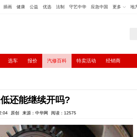
插画
健康
公益
优选
法制
守艺中华
应急中国
更多
地
选车
报价
汽修百科
特卖活动
经销商
低还能继续开吗?
:04
原创
来源：中华网
阅读：12575