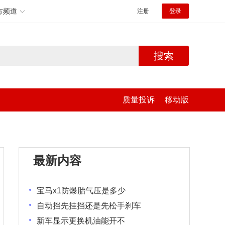
方频道
注册
登录
搜索
质量投诉
移动版
最新内容
宝马x1防爆胎气压是多少
自动挡先挂挡还是先松手刹车
新车显示更换机油能开不