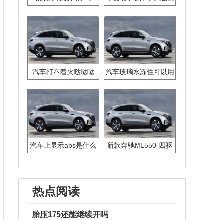
事
汽车打不着火哒哒哒
汽车玻璃水冻住可以用
热水吗
汽车上显示abs是什么
新款奔驰ML550-四驱
意思
版钥匙电池怎么换
热点阅读
胎压175还能继续开吗