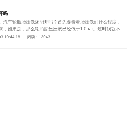
果车辆还想继续行驶的话，就需要更换备胎后，开到维修厂检
按复位按钮至胎压低报警灯熄灭。再一次长按复位按钮至胎压
造成亏气的。如果肉眼看不出来，只是轮胎报警灯亮了，如果
灭。以30KM/H速度驾驶15MIN后，初始完成恢复正常。 6.
开吗
随车备个胎压表，这样可以检查四轮轮胎胎压的情况。测量一
仍然警报未消除，要考虑胎压传感器故障。一般坏掉后在原来
，汽车轮胎胎压低还能开吗？首先要看看胎压低到什么程度，
在判断一下亏气程度，正常只要轮胎胎压不低于1.3bar的
变成一条直线，无数值显示。一般不会全坏。如果数值都不显
，如果是，那么轮胎胎压应该已经低于1.0bar。这时候就不
到维修厂进行维修，不建议长时间因为轮胎亏气在路上行驶。
问题，要更换接收器。
有损伤轮胎侧面布帘层。如果布帘层受力过大的话就会造成轮
 10:44:18
阅读：13043
全是得不到保证的。 那么胎压过低都有哪些原因造成的呢？接
果车辆还想继续行驶的话，就需要更换备胎后，开到维修厂检
说： 轮胎的胎面被尖锐的物体刺穿，比如：螺丝钉、水泥钉等
造成亏气的。如果肉眼看不出来，只是轮胎报警灯亮了，如果
进行补胎处理了。由于轮胎长时间没有更换过，轮胎胎口和轮
随车备个胎压表，这样可以检查四轮轮胎胎压的情况。测量一
密封，缓慢撒气。 轮胎气嘴橡胶老化龟裂，造成轮胎慢撒气。
在判断一下亏气程度，正常只要轮胎胎压不低于1.3bar的
气了。
到维修厂进行维修，不建议长时间因为轮胎亏气在路上行驶。
全是得不到保证的。 那么胎压过低都有哪些原因造成的呢？接
说： 轮胎的胎面被尖锐的物体刺穿，比如：螺丝钉、水泥钉等
进行补胎处理了。 由于轮胎长时间没有更换过，轮胎胎口和轮
密封，缓慢撒气。 轮胎气嘴橡胶老化龟裂，造成轮胎慢撒气。
气了。