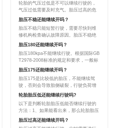
行驶阻力增大，加快轮胎磨损，减少轮
易因为缓冲不够而导致炸胎。轮胎本身
会出现波浪变形，加速轮胎老化速度，
轮胎的气压过低是不可以继续行驶的，
驾乘安全的因素；使轮胎各部位的运动
胎的使用寿命。胎压异常的原因有很
也容易发生不正常磨损，并且轮胎的缓
增加爆胎概率。使用汽车时，要经常检
气压过低需要及时充气。胎压过高的危
量增大，过度的碾压造成轮胎的异常发
多。比如汽车行驶时，遇到尖锐物体，
冲减震能力变差，乘车的舒适性也就变
查轮胎气压。如果气压不合适，需要立
害：轮胎的摩擦力、附着力会降低，影
热；使得帘线以及橡胶的功能降低，引
胎压不稳还能继续开吗？
卡入轮胎，导致胎压持续下降；长期以
差了。反之，胎压太低，舒适性好，安
即调整。轮胎是橡胶制品，橡胶制品长
响制动效果；导致方向盘震动、跑偏，
发脱层或者帘线折断与轮辋之间产生过
来，汽车轮胎没有充气，导致胎压低；
静平稳。但是滚动阻力大，油耗高。而
胎压不稳只能短暂行驶，需要尽快到维
期使用后性能会降低，所以轮胎需要定
使行驶的舒适性降低；加速轮胎胎面中
度的摩擦造成胎圈部位损伤，异常磨
汽车长时间高速行驶，使得胎压升高。
且也会造成轮胎的不正常磨损，另外，
修机构检查确认故障原因。胎压不稳绝
期更换。一般情况下，汽车上安装的轮
央的花纹局部磨损，使轮胎寿命下降；
损；轮胎与地面的摩擦成倍增加，胎温
胎压异常应根据具体情况进行处理，排
低胎压会导致轮胎发烫严重，高速使用
对不能高速行驶和长途行驶，容易发生
胎可以使用四年。买新轮胎的时候一定
车身的震动变大，间接会影响到其他零
胎压180还能继续开吗？
急剧升高，轮胎变软，强度急剧下降。
除故障灯。
容易造成驻波而突然爆胎，非常危险。
危险。汽车轮胎胎压过高的危害：会导
要看清楚生产日期，因为轮胎也是有保
部件的寿命；会使轮胎帘线受到过度的
车辆高速行驶，就可能导致爆胎；使胎
胎压180kpa不能继续行驶。根据国际GB
因此，轮胎压力必须维持在合理状态和
致轮胎与地面的接触面积减小，轮胎与
质期的。一般情况下，闲置不用的轮胎
伸张变形，胎体弹性下降，使汽车在行
体变形增大，胎侧容易出现裂口，同时
T2978-2008标准的规定和要求，一般标
范围内，这样才又安全又好用。轮胎胎
地面的摩擦力就会减小，汽车的制动距
保质期是三年。
驶中受到的负荷增大；耐轧性能下降。
产生屈挠运动，导致过度发热，促使橡
准型轮胎240-250kpa；增强型轮胎280-
压要按规定值打，这个值一般在驾驶侧
离就会变长，在行车过程中有隐隐约约
胎压175还能继续开吗？
当遇到路面的钉子、玻璃等尖锐物体
胶老化，帘布层疲劳，帘线折断，还会
390kpa；最高气压不能大于350kpa。17
的门附近可以找到。打开车门在B柱上就
的漂浮感，降低车内人员乘坐舒适性，
时，很容易扎入胎内，冲击会产生内裂
胎压175是比较低的胎压，不能继续驾
使轮胎接地面积增大，加速胎肩磨损。
0kpa是比较低的低压，是不能继续行
有，胎压一般是200到300MPa，前轮胎
会导致轮胎胎纹加速磨损，减少轮胎的
和爆破，造成爆胎。 胎压过低的危害：
驶，否则会导致胎侧破裂，行驶负荷增
驶。胎压过低的危害：与路面的摩擦系
压比后轮要大一些，因为发动机舱在前
使用寿命，如果在行驶过程中，遇到路
与路面的摩擦系数便会增大，油耗上
大，有爆胎的危险。根据国际GBT2978-
数便会增大，油耗上升；造成方向盘很
轮胎胎压低还能继续行驶吗?
面，车的前面就重一些，所以胎压大一
面凸起物或者是路面石子等尖锐物体，
升；造成方向盘很沉，易跑偏等不利驾
2008标准的规定和要求，一般标准型轮
沉，易跑偏等不利驾乘安全的因素；使
些。
轮胎很容易被扎破，严重时容易发生爆
以下是判断轮胎胎压低能否继续行驶的
乘安全的因素；使轮胎各部位的运动量
胎240-250kpa；增强型轮胎280-390kp
轮胎各部位的运动量增大，过度的碾压
胎。正常胎压数值：正常的汽车胎压一
方法：1、如果能看出来，那么轮胎胎压
增大，过度的碾压造成轮胎的异常发
a；最高气压不能大于350kpa。胎压过
造成轮胎的异常发热；使得帘线以及橡
般保持在2.4-2.6bar，汽车胎压标准值一
应该已经低于1.0bar，这时不能再驾驶。
热；使得帘线以及橡胶的功能降低，引
高或过低的危害：1、过高的危害：当轮
胎压过高还能继续开吗？
胶的功能降低，引发脱层或者帘线折断
般在油箱盖内部或者驾驶室内的汽车铭
如果车辆还想继续行驶，就需要更换备
发脱层或者帘线折断与轮辋之间产生过
胎胎压过高时，会降低轮胎的附着力，