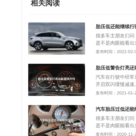
相关阅读
胎压低还能继续行
很多车主朋友们问
是不是肉眼能看出来
要开了。再开就会
发布时间：2022-02-08
胎爆胎的风险。如
查轮胎是什么原因
胎压低警告灯亮还
有条件的话，建议
汽车在行驶中经常
下是哪个轮胎亏气，
开启双闪缓慢减速
话，可以缓慢行驶
上停车，请尽量停
发布时间：2021-01-21
这样车上的人身安
2、排除误报胎压
下来我们就来说一
者的工作方式是通
异物。这时候就要
汽车胎压过低还能
压放到标准值即可
圈接触面不能完全
很多车主朋友们问
压显示较慢，我们
时间长了轮胎就亏
是不是肉眼能看出来
汽车的胎压：前胎2.
要开了。再开就会
发布时间：2020-11-20
起胎压监测灯亮，