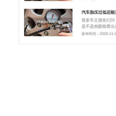
胎爆胎的风险。如
打开仪表电源，长
查轮胎是什么原因
低报警灯闪烁三次熄
汽车胎压过低还能
有条件的话，建议
如果以上操作完成
很多车主朋友们问
下是哪个轮胎亏气，
的数值的情况下会
是不是肉眼能看出来
话，可以缓慢行驶
示有可能为接受器
要开了。再开就会
发布时间：2020-11-03
这样车上的人身安
胎爆胎的风险。如
下来我们就来说一
查轮胎是什么原因
异物。这时候就要
有条件的话，建议
圈接触面不能完全
下是哪个轮胎亏气，
时间长了轮胎就亏
话，可以缓慢行驶
这样车上的人身安
下来我们就来说一
异物。这时候就要
圈接触面不能完全
时间长了轮胎就亏