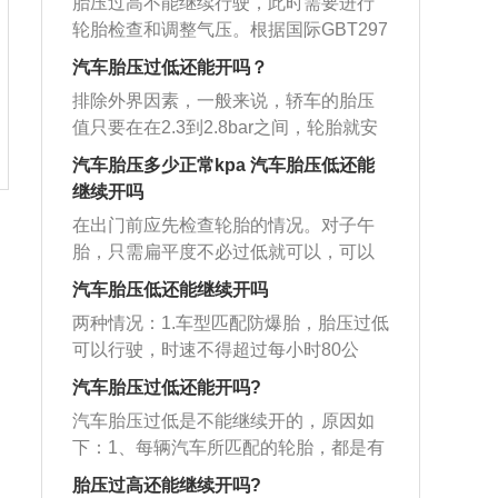
与轮辋之间产生过度的摩擦造成胎圈部
胎压过高不能继续行驶，此时需要进行
牌上有显示，如果出现胎压变化问题，
胎后，开到维修厂维修。2、如果肉眼看
度的摩擦造成胎圈部位损伤，异常磨
影响制动效果，驾驶者能感受到方向盘
位损伤，异常磨损；轮胎与地面的摩擦
轮胎检查和调整气压。根据国际GBT297
建议及时检查维修。
不出来，只是轮胎报警灯亮，可根据条
损；轮胎与地面的摩擦成倍增加，胎温
有震动感，严重时甚至会令汽车跑偏，
成倍增加，胎温急剧升高，轮胎变软，
8-2008标准的规定和要求，不同轮胎胎
件随车备胎压表，用来检查四轮轮胎胎
汽车胎压过低还能开吗？
急剧升高，轮胎变软，强度急剧下降。
降低行驶的舒适性；因为胎压过高，会
强度急剧下降。车辆高速行驶，就可能
压如下：标准型轮胎：2.4-2.5bar；增强
压的情况，根据轮胎胎压具体判断。扩
车辆高速行驶，就可能导致爆胎；使胎
导致轮胎与地面的接触面积减少，增加
排除外界因素，一般来说，轿车的胎压
导致爆胎；使胎体变形增大，胎侧容易
型轮胎：2.8-2.9bar；最高气压：不应大
展内容：1、轮胎的胎面被尖锐的物体刺
体变形增大，胎侧容易出现裂口，同时
轮胎花纹的局部磨损，轮胎接地面积变
值只要在在2.3到2.8bar之间，轮胎就安
出现裂口，同时产生屈挠运动，导致过
于3.5bar。胎压过高的危害：轮胎的摩擦
穿，比如：螺丝钉、水泥钉等异物。这
产生屈挠运动，导致过度发热，促使橡
小，附着力变差，以及脆弱的侧壁容易
全。但是当轮胎出现过于低的现象，那
度发热，促使橡胶老化，帘布层疲劳，
力、附着力会降低，影响制动效果；导
汽车胎压多少正常kpa 汽车胎压低还能
时候就要进行补胎处理。2、由于轮胎长
胶老化，帘布层疲劳，帘线折断，还会
鼓包，减少轮胎的使用寿命。2、过低的
很有可能是扎钉甚至是爆胎，建议是找
帘线折断，还会使轮胎接地面积增大，
致方向盘震动、跑偏，使行驶的舒适性
继续开吗
时间没有更换，轮胎胎口和轮圈接触面
使轮胎接地面积增大，加速胎肩磨损。
危害：当轮胎胎压过低时，会增大轮胎
时机缓慢停下，然后在距来车150米处放
加速胎肩磨损。胎压不足的方法：如果
降低；加速轮胎胎面中央的花纹局部磨
不能完全密封，缓慢撒气。
在出门前应先检查轮胎的情况。对子午
与地面的接触面积，使轮胎与地面的摩
好警示牌，最后报警或者低呼叫保险公
看不出什么损伤时，可直接充气至正常
损，使轮胎寿命下降；车身的震动变
胎，只需扁平度不必过低就可以，可以
擦系数增大，行驶阻力增大，加快轮胎
司过来救援。更多详细资料如下：1、另
胎压后，复位胎压系统；如果检查轮胎
大，间接会影响到其他零部件的寿命；
试着用脚踏下，假如感觉弹力很大，而
磨损，减少轮胎的使用寿命。
外，造成油耗高还有一个很重要原因是
汽车胎压低还能继续开吗
发现轮胎被扎，就需要及时开到轮胎店
会使轮胎帘线受到过度的伸张变形，胎
不是发软的就是情况正常的。高压胎，
因为轮胎气不足而影响到耗油量，因为
进行补胎后，重新充气即可；如果充完
体弹性下降，使汽车在行驶中受到的负
两种情况：1.车型匹配防爆胎，胎压过低
既有轮胎的斜交胎，若从正前方看胎肩
轮胎压力过小时，轮胎与地面的接触面
气一段时间后提示胎压不足，但轮胎没
荷增大；耐轧性能下降。当遇到路面的
可以行驶，时速不得超过每小时80公
位置不突显，从侧边看与地面的接触位
积增大而导致行驶阻力更大，所以也就
有破洞，可能是因为轮毂变形造成的漏
钉子、玻璃等尖锐物体时，很容易扎入
里，不会对轮胎产生磨损。2.普通轮胎不
置跟平时的面积类似就是正常的。汽车
汽车胎压过低还能开吗?
更废油，所以要定期检查轮胎压力是否
气，建议检查轮毂并更换。
胎内，冲击会产生内裂和爆破，造成爆
能行驶，胎压过低会导致轮胎胎壁受
胎压多少正常kpa30-250KPa。SUV车系
正常。相反，轮胎气太多也不行，建议
汽车胎压过低是不能继续开的，原因如
胎。
损，长时间行驶会导致轮胎出现爆胎，
轮胎气压会比小汽车车系高一些，具体
气压值是在2.5之间。2、汽车在行驶的
下：1、每辆汽车所匹配的轮胎，都是有
导致车辆失控。汽车的胎压是车辆轮胎
的区域依然要根据生产商提供的，通常
过程中，只要轮胎和地面接触就会发生
对应胎压的，它的高低是会直接影响轮
内部的空气压强，汽车再出现低气压的
胎压过高还能继续开吗?
都是会展现在车子用户手册或是车门（B