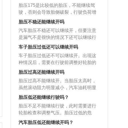
胎压175是比较低的胎压，不能继续驾
驶，否则会导致胎侧破裂，行驶负荷增
大，有爆胎的危险。根据中华人民共和
胎压不稳还能继续开吗
国国家标准GBT2978-2008标准的规定
汽车胎压不稳还可以继续开，但要注意
和要求，一般标准型轮胎240-250kpa；
是漏气不是很快的情况下还可以继续行
增强型轮胎280-390kpa；最高气压不能
驶一段距离，建议及时去检查轮胎是否
大于350kpa。胎压过高或过低的危害：
车子胎压过低还可以继续开吗
有扎钉等问题。胎压指的是轮胎内部空
1、过高的危害：当轮胎胎压过高时，会
车子胎压过低还不可以继续开。出现这
气压强，驾驶侧车门后端有一张印有标
降低轮胎的附着力，影响制动效果，驾
种情况后，需要在行驶前调整好轮胎的
准胎压志标，此为轮胎冷却时的压力。
驶者能感受到方向盘有震动感，严重时
气压。轮胎是汽车唯一接触地面的部
轮胎的胎压不稳带来安全隐患：1、增加
胎压过高还能继续开吗
甚至会令汽车跑偏，降低行驶的舒适
分，关系到汽车的行驶稳定性和安全
爆胎几率。2、胎压过高，胎面和地面接
性；因为胎压过高，会导致轮胎与地面
胎压过高不能继续开。当胎压太高时，
性。轮胎是汽车唯一与地面接触的部
触面积减少，摩擦力减少，会延长刹车
的接触面积减少，增加轮胎花纹的局部
虽然滚动阻力明显减小，汽车油耗明显
分。这部分很重要。气压对轮胎很重
距离。3、胎压过低，胎面和地面接触面
磨损，轮胎接地面积变小，附着力变
降低，但是轮胎和地面的接触面积减
要，轮胎气压不能太高也不能太低。如
胎压低还能继续行驶吗？
积增加，摩擦力增大，阻力也增大，油
差，以及脆弱的侧壁容易鼓包，减少轮
小，故轮胎的抓地力变差。在紧急情况
果气压过高，轮胎与地面的接触面积会
耗也会增加。4、胎压过高胎面中间会过
胎压不足不能继续行驶，此时需要进行
胎的使用寿命。2、过低的危害：当轮胎
下，急刹车往往会刹不住，或者刹车距
变小，从而降低抓地力。如果抓地力降
度磨损，胎压过低胎面两边会过度磨
轮胎检查和调整气压。胎压过低的危
胎压过低时，会增大轮胎与地面的接触
离明显加长，因此很不安全。当胎压过
低，汽车的操控性和行驶稳定性也会降
损，这都会使轮胎提前报废。
害：与路面的摩擦系数便会增大，油耗
面积，使轮胎与地面的摩擦系数增大，
高时，轮胎撞击到路面的坑坑洼洼后容
汽车胎压低还能继续开吗？
低。如果气压过低，轮胎在高速行驶时
上升；造成方向盘很沉，易跑偏等不利