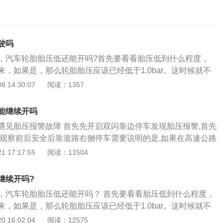
驶吗
，汽车轮胎胎压低还能开吗?首先要看看胎压低到什么程度，
，如果是，那么轮胎胎压应该已经低于1.0bar。这时候就不
有损伤轮胎侧面布帘层。如果布帘层受力过大的话就会造成轮
 14:30:07
阅读：1357
果车辆还想继续行驶的话，就需要更换备胎后，开到维修厂检
造成亏气的。如果肉眼看不出来，只是轮胎报警灯亮了，如果
能继续开吗
随车备个胎压表，这样可以检查四轮轮胎胎压的情况。测量一
遇见胎压报警故障 首先先开启双闪靠边停车发现胎压报警,首先
在判断一下亏气程度，正常只要轮胎胎压不低于1.3bar的
,观察前后安全后靠道路右侧停车需要说明的是,如果在高速公路
到维修厂进行维修，不建议长时间因为轮胎亏气在路上行驶。
靠在紧急停车带内，并需要在车后15米处设置安全警示标志。
 17:17:55
阅读：11504
全是得不到保证的。 那么胎压过低都有哪些原因造成的呢?接
监测就工作原理来看分为两类主动胎压监测和被动胎压监测前
说： 轮胎的胎面被尖锐的物体刺穿，比如：螺丝钉、水泥钉等
过设定胎压值，当胎压过低或过高，如果胎压过高我们需将胎
进行补胎处理了。 由于轮胎长时间没有更换过，轮胎胎口和轮
继续开吗?
。胎压过低当然我们需要补充气压到标准值。有的时候我们胎
密封，缓慢撒气。 轮胎气嘴橡胶老化龟裂，造成轮胎慢撒气。
，汽车轮胎胎压低还能开吗？ 首先要看看胎压低到什么程度，
需要复位后车辆行驶一段距离，胎压报警就解除了。 3、一般
气了。
，如果是，那么轮胎胎压应该已经低于1.0bar。这时候就不
2后胎2.4不同车型要求不太一样 4..当胎压低于1.8以下后，引
有损伤轮胎侧面布帘层。如果布帘层受力过大的话就会造成轮
 16:02:04
阅读：12575
所以平时应检查，看胎压监测器的数值。 5.胎压的复位，首先