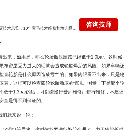
咨询技师
国家认证的汽车维修高级技工，曾任北京宝马4s店技术总监，10年宝马技术维修和培训经验，擅长：宝马全系疑难故障诊断维修，远程维修技术指导
？
看出来，如果是，那么轮胎胎压应该已经低于
1.0bar
。这时候
果布帘层受力过大的话就会造成轮胎爆胎的风险。如果车辆还
检查轮胎是什么原因造成亏气的。如果肉眼看不出来，只是轮
压表，这样可以检查四轮轮胎胎压的情况。测量一下是哪个轮
不低于
1.3bar
的话，可以缓慢行驶到维修厂进行维修，不建议
安全是得不到保证的。
我们就来说一说：
、水泥钉等异物。这时候就要进行补胎处理了。由于轮胎长时