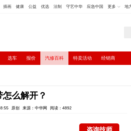
插画
健康
公益
优选
法制
守艺中华
应急中国
更多
地
选车
报价
汽修百科
特卖活动
经销商
带怎么解开？
8:55
原创
来源：中华网
阅读：4892
咨询技师