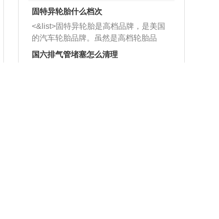
固特异轮胎什么档次
<&list>固特异轮胎是高档品牌，是美国
的汽车轮胎品牌。虽然是高档轮胎品
牌，但是中高低端的轮胎都有生产，这
国六排气管堵塞怎么清理
也是为了更好的开拓市场。
<&list>1、当车主发现自己的国六车排气
管出现堵塞的情况时，可以利用铁丝或
者是细棍，直接将杂物给取出来，如果
在家拿什么练方向盘
堵塞情况比较严重，也可以采取应急措
<&list>1、找一只平底锅，把两耳看作3
施。 <&list>2、直接利用木棍将所有的
点和9点钟方向，同时在6点钟和12点钟
杂物推到排气管里面的位置处，然后将
方向做一个标记。 <&list>2、双手握住
三元催化器拆解开，就可以将堵塞的东
大众1.8t发动机烧机油
平底锅两耳，然后往左打半圈、一圈、
西取出来。但如果是因为积碳过多引起
<&list>1、前后曲轴油封老化：前后曲轴
一圈半的练习，往右同样也要打相同的
的堵塞，就需要将三元催化器泡在草酸
油封与油大面积且持续接触，油的杂质
圈数。 <&list>3、最后强调要反复练
中进行清洗。 <&list>3、也可以利用清
和发动机内持续温度变化使其密封效果
习，这样就可以形成肌肉记忆，在真实
大众冬天过减速带咯吱咯吱响
洗剂对堵塞的情况得到解决，将清洗剂
逐渐减弱，导致渗油或漏油。<&list>2、
驾驶车辆时，不需要记忆也能打好方
放在燃油箱中，与燃油混合后，车辆启
<&list>1.转向器拉杆头有较大间隙，判
活塞间隙过大：积碳会使活塞环与缸体
向。
动时，就可以和汽油一起进入到燃烧
断间隙需要专用仪器和工具，车主本人
的间隙扩大，导致机油流入燃烧室中，