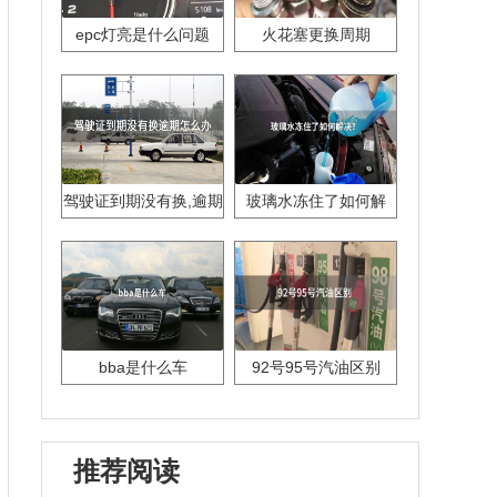
epc灯亮是什么问题
火花塞更换周期
驾驶证到期没有换,逾期
玻璃水冻住了如何解
怎么办??
决？
bba是什么车
92号95号汽油区别
推荐阅读