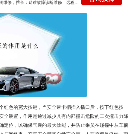
国家认证的汽车维修技师，15年德美日等各系车辆维修，擅长：疑难故障诊断维修，远程维修技术指导
个红色的宽大按键，当安全带卡梢插入插口后，按下红色按
安全装置，作用是通过减少具有内部撞击危险的二次撞击力降
确定位，以确保气囊的最大效能，并防止乘员在碰撞中从车辆