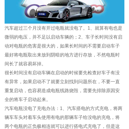
汽车超过三个月没有开过电瓶就没电了。1、就算有电也是
微弱的电压，并不足以启动车辆的；2、车子长时间没有启
动对电瓶的危害是很大的，如果长时间的不需要启动车子
最好将电瓶取出来放到阴暗的地方进行存放，不然电瓶时
间长了就容易坏掉。
很长时间没有启动车辆在启动的时候要先检查好车子有没
有异常，如果启动不了就要立刻找到问题所在，不要一直
重复启动，也容易造成电瓶线路烧毁，需要先排除原因安
全的将车子启动起来。
汽车电瓶没电了充电办法：1、汽车搭电的方式充电，将两
辆车车头对着车头使用有电的那辆车子给没电的充电，将
两个电瓶的正负极相连就可以进行搭电式充电了，但是这