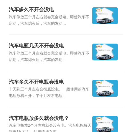
汽车多久不开会没电
汽车停放三个月左右就会完全断电。即使汽车不
启动，汽车熄火后，汽车的发动...
汽车电瓶几天不开会没电
汽车停放三个月左右就会完全断电。即使汽车不
启动，汽车熄火后，汽车的发动...
汽车多久不开电瓶会没电
十天到三个月左右会彻底没电。一般使用的汽车
电瓶放着不开，半个月左右电瓶...
汽车电瓶放多久就会没电？
汽车电瓶放2个月左右就会没有电。汽车电瓶每天