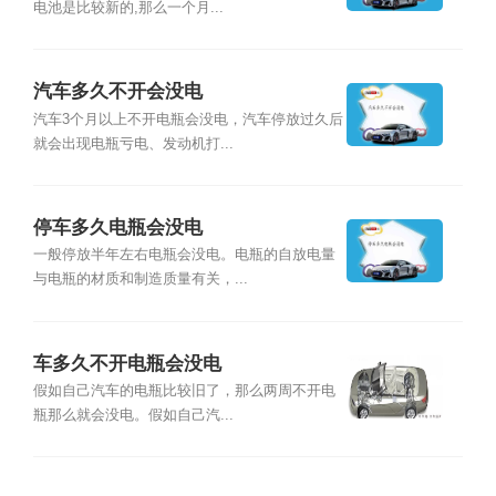
电池是比较新的,那么一个月...
汽车多久不开会没电
汽车3个月以上不开电瓶会没电，汽车停放过久后
就会出现电瓶亏电、发动机打...
停车多久电瓶会没电
一般停放半年左右电瓶会没电。电瓶的自放电量
与电瓶的材质和制造质量有关，...
车多久不开电瓶会没电
假如自己汽车的电瓶比较旧了，那么两周不开电
瓶那么就会没电。假如自己汽...