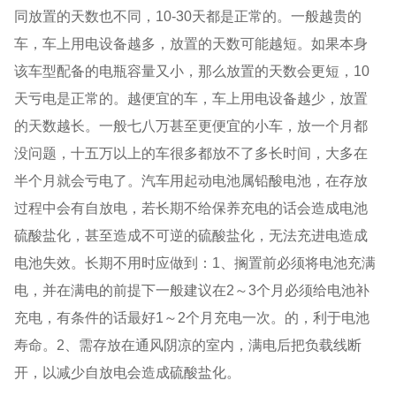
同放置的天数也不同，10-30天都是正常的。一般越贵的
车，车上用电设备越多，放置的天数可能越短。如果本身
该车型配备的电瓶容量又小，那么放置的天数会更短，10
天亏电是正常的。越便宜的车，车上用电设备越少，放置
的天数越长。一般七八万甚至更便宜的小车，放一个月都
没问题，十五万以上的车很多都放不了多长时间，大多在
半个月就会亏电了。汽车用起动电池属铅酸电池，在存放
过程中会有自放电，若长期不给保养充电的话会造成电池
硫酸盐化，甚至造成不可逆的硫酸盐化，无法充进电造成
电池失效。长期不用时应做到：1、搁置前必须将电池充满
电，并在满电的前提下一般建议在2～3个月必须给电池补
充电，有条件的话最好1～2个月充电一次。的，利于电池
寿命。2、需存放在通风阴凉的室内，满电后把负载线断
开，以减少自放电会造成硫酸盐化。