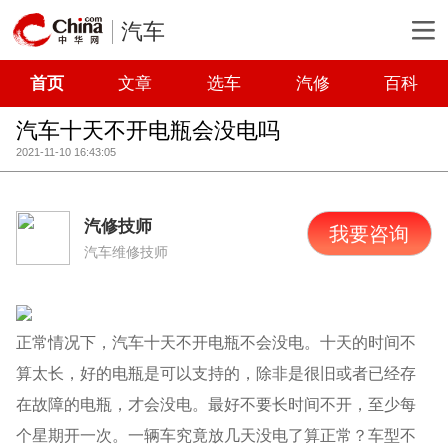
汽车
首页
文章
选车
汽修
百科
汽车十天不开电瓶会没电吗
2021-11-10 16:43:05
汽修技师
我要咨询
汽车维修技师
正常情况下，汽车十天不开电瓶不会没电。十天的时间不
算太长，好的电瓶是可以支持的，除非是很旧或者已经存
在故障的电瓶，才会没电。最好不要长时间不开，至少每
个星期开一次。一辆车究竟放几天没电了算正常？车型不