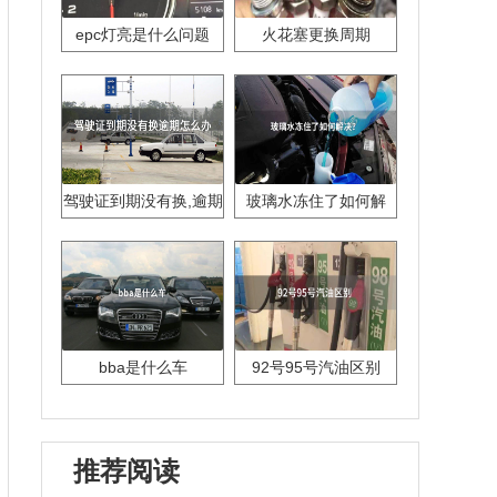
epc灯亮是什么问题
火花塞更换周期
驾驶证到期没有换,逾期
玻璃水冻住了如何解
怎么办??
决？
bba是什么车
92号95号汽油区别
推荐阅读