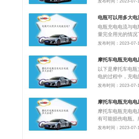
发布时间：2023-07-17
作。
限流15A充电16
若蓄电池内产生大
电瓶可以用多大电
电压上升至最大值
电瓶充电电流与电
量完全用光的情况
2小时左右才能充
发布时间：2023-07-17
议在电量还剩百分
电压过于低，则汽
摩托车电瓶充电电
特别高，则可能损
以下是摩托车电瓶
表明电压不足，应
电的过程中，充电的
明电瓶亏电，需要
会超过15V，假
发布时间：2023-07-17
摩托车在充电的过
充，充电时，使用
摩托车电瓶充电电
间延长一倍。
摩托车电瓶充电电压电
有可能损伤电瓶。
车，轻便灵活、行
发布时间：2023-07-17
托车的保养方法有