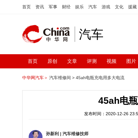
首页
资讯
军事
财经
娱乐
汽车
游戏
文化
援藏
汽车
首页
原创
文章
评测
视频
图片
中华网汽车＞
汽车维修间 >
45ah电瓶充电用多大电流
45ah
发布时间：2020-12-26 23:5
孙新利
|
汽车维修技师