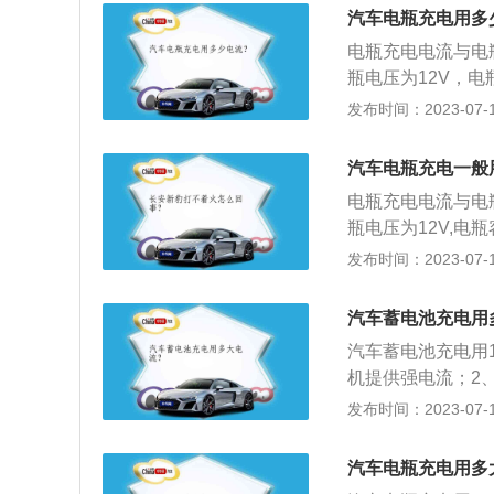
对应；3、发现前
汽车电瓶充电用多
车；4、定期检查
电瓶充电电流与电
瓶电压为12V，电
汽车电瓶的更多详
发布时间：2023-07-17
发电机产生的电量
充电。汽车电瓶是
汽车电瓶充电一般
车存储电能。通常
电瓶充电电流与电
在13V左右，负
瓶电压为12V,电
以在汽车行驶过程
于汽车电瓶的更多
发布时间：2023-07-17
电量流失，造成汽
造的电可以供给汽
动一次车辆，启动
2、汽车电瓶是汽
将电瓶的负极摘掉
汽车蓄电池充电用
汽车存储电能。一
防止电瓶线路或接
汽车蓄电池充电用1
通过发电机实行充
否有裂纹和电解液
机提供强电流；2
起汽车无法启动。
不足时，应及时检
怠速时，向用电设
发布时间：2023-07-17
时间在5分钟以上,
是：1、定期启动
专用补液；3、日
汽车电瓶充电用多
池的正、负级有无