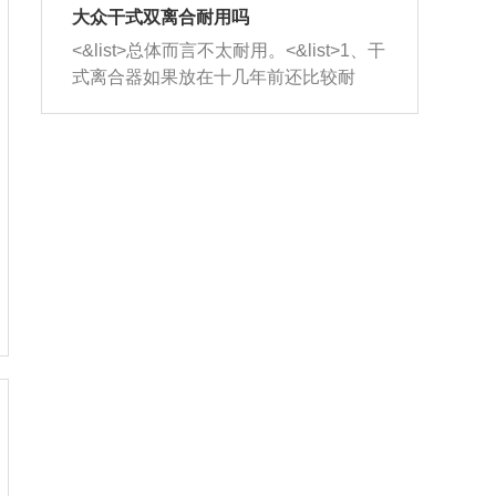
室，最后形成废气排出，就可以让三元
无法制作，需要将车辆送到修理厂或4s
造成烧机油。<&list>3、机油粘度。使用
大众干式双离合耐用吗
催化器得到清洗，排气管堵塞的情况就
店；<&list>2.车辆半轴套管防尘罩破
机油粘度过小的话，同样会有烧机油现
<&list>总体而言不太耐用。<&list>1、干
能够得到解决。
裂，破裂后会出现漏油现象，使半轴磨
象，机油粘度过小具有很好的流动性，
式离合器如果放在十几年前还比较耐
损严重，磨损的半轴容易损坏，产生异
容易窜入到气缸内，参与燃烧。<&list>
用，但是由于现在的汽车发动机动力输
响；<&list>3.稳定器的转向胶套和球头
4、机油量。机油量过多，机油压力过
出越来越高，使得干式离合器散热不足
老化，一般是使用时间过长造成的。解
大，会将部分机油压入气缸内，也会出
的缺陷也逐渐暴露出来。<&list>2、由于
决方法是更换新的质量好的转向橡胶套
现烧机油。<&list>5、机油滤清器堵塞：
干式双离合的工作环境暴露在空气中，
和球头。
会导致进气不畅，使进气压力下降，形
而离合器的散热也是通离合器罩上面的
成负压，使机油在负压的情况下吸入燃
几个小孔来进行散热。但是在行驶过程
烧室引起烧机油。<&list>6、正时齿轮或
中变速箱需要换挡，就不得不使得离合
链条磨损：正时齿轮或链条的磨损会引
器频繁工作。<&list>3、长时间的低速行
起气阀和曲轴的正时不同步。由于轮齿
驶以及过于频繁的启停，导致离合器的
或链条磨损产生的过量侧隙，使得发动
温度不断升高，而低速行驶时空气流动
机的调节无法实现：前一圈的正时和下
效率不高，无法将离合器中的热量有效
一圈可能就不一样。当气阀和活塞的运
的带走，导致离合器内部的温度不断升
动不同步时，会造成过大的机油消耗。
高，加速离合器的磨损。
解决方法：更换正时齿轮或链条。<&list
>7、内垫圈、进风口破裂：新的发动机
设计中，经常采用各种由金属和其他材