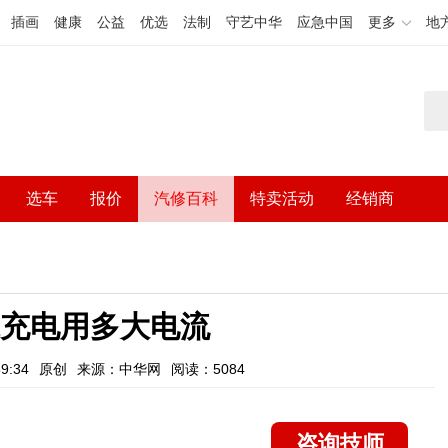
插画
健康
公益
优选
法制
守艺中华
应急中国
更多
地
选车
报价
汽修百科
特卖活动
经销商
电瓶充电用多大电流
9:34
原创
来源：中华网
阅读：5084
咨询技师