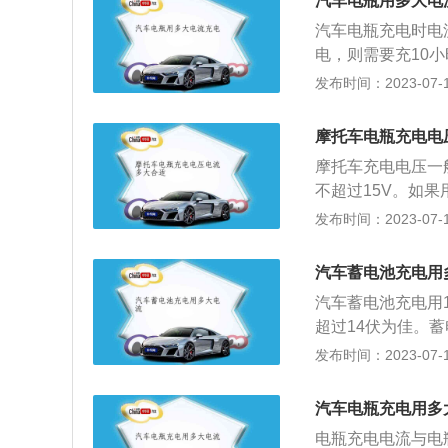
汽车电瓶用多大电
汽车电瓶充电时电
电，则需要充10
的化学转换效率约为
发布时间：2023-07-17
量。汽车充电的注
电，应直接连接电
摩托车电瓶充电电
称解码或对码。2
摩托车充电电压一般
个月应该充满一次
不超过15V。如
时，电瓶给启动系
电电流不宜过大。
发布时间：2023-07-17
转或低怠速时，给
流，额定充电时间
用电设备供电。4
量。如果电池不冷
发电机发出的多余
汽车蓄电池充电用
电池未密封，应打
汽车蓄电池充电用1
的环境，主要是防
超过14伏为佳。
电压和泵的电压一
发电机过载时，可
发布时间：2023-07-17
理论上10小时就
备供电；4、可以
汽车，给蓄电池充
汽车电瓶充电用多
车时应经常检查蓄
电瓶充电电流与电
氧化的迹象；5、