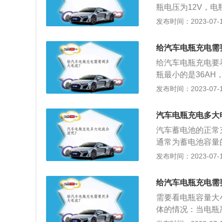
瓶电压为12V，电
设备。
万不要调节成过大
发布时间：2023-07-17
是非常智能化的，
最小。但最好不要
给汽车电瓶充电需
由于电解液长时间
给汽车电瓶充电要
严重的话还会使栅
瓶最小的是36AH
电的时候一定要注
的电瓶充电的电流
发布时间：2023-07-17
电瓶的使用寿命在
用电瓶的注意事项
汽车电瓶充电多大
使用起动机，每次使
汽车蓄电池的正常充
蓄电池不得长期在
通常为蓄电池容量的
正常充电电流为1.
发布时间：2023-07-17
电池。汽车蓄电池
良好，避免充电结
给汽车电瓶充电需
以防止充电过程中
需要看电瓶容量大
电缆，再连接充电
体的情况：当电瓶
器不应在阳光直射
器来充电，比如给1