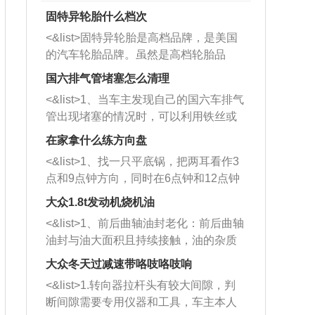
固特异轮胎什么档次
<&list>固特异轮胎是高档品牌，是美国
的汽车轮胎品牌。虽然是高档轮胎品
牌，但是中高低端的轮胎都有生产，这
国六排气管堵塞怎么清理
也是为了更好的开拓市场。
<&list>1、当车主发现自己的国六车排气
管出现堵塞的情况时，可以利用铁丝或
者是细棍，直接将杂物给取出来，如果
在家拿什么练方向盘
堵塞情况比较严重，也可以采取应急措
<&list>1、找一只平底锅，把两耳看作3
施。 <&list>2、直接利用木棍将所有的
点和9点钟方向，同时在6点钟和12点钟
杂物推到排气管里面的位置处，然后将
方向做一个标记。 <&list>2、双手握住
三元催化器拆解开，就可以将堵塞的东
大众1.8t发动机烧机油
平底锅两耳，然后往左打半圈、一圈、
西取出来。但如果是因为积碳过多引起
<&list>1、前后曲轴油封老化：前后曲轴
一圈半的练习，往右同样也要打相同的
的堵塞，就需要将三元催化器泡在草酸
油封与油大面积且持续接触，油的杂质
圈数。 <&list>3、最后强调要反复练
中进行清洗。 <&list>3、也可以利用清
和发动机内持续温度变化使其密封效果
习，这样就可以形成肌肉记忆，在真实
大众冬天过减速带咯吱咯吱响
洗剂对堵塞的情况得到解决，将清洗剂
逐渐减弱，导致渗油或漏油。<&list>2、
驾驶车辆时，不需要记忆也能打好方
放在燃油箱中，与燃油混合后，车辆启
<&list>1.转向器拉杆头有较大间隙，判
活塞间隙过大：积碳会使活塞环与缸体
向。
动时，就可以和汽油一起进入到燃烧
断间隙需要专用仪器和工具，车主本人
的间隙扩大，导致机油流入燃烧室中，