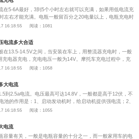
流充电
流在5-6A最好，3到5个小时左右就可以充满，如果用低电流充
小时左右才能充满。电瓶一般留百分之20电量以上，电瓶充电时
百分之50，充满电瓶需要增加百分之150乘以百分之80的电
 16:18:55
阅读：1081
意事项是：1、汽车不能全车断电，因此如果使用充电器充
瓶充电，不要拆下电瓶，否则会有数据丢失，需要初始化，俗
压电流多大合适
、电瓶电压较额定电压低百分之十，电瓶会有亏电的风险，一
在13.5-14.5V之间，当安装在车上，用整流器充电时，一般
。3、避免充电时电瓶进水。电瓶的作用是：1、在启动发动机
果用充电器充电，充电电压一般为14V。摩托车充电过程中，充
统、点火系统和电子染油喷射系统供电。2、当发动机停止运
建议车主不要使用快充。充电时要用额定充电电流一半的电
 16:18:55
阅读：1058
汽车用电设备供电。3、发电机输出电量不足时，可以辅助给
要加倍。值得一提的是，电池在充电过程中会释放大量的热
、缓和电系中的冲击电压，保护汽车上的电子设备。5、可以将
却，极板会弯曲变形，严重时会损坏电池。充电过程中，如果
电能进行存储。
多大电流
开插头，在通风良好的环境下给电池充电。同时要远离有火种
.5到2.5a电流。电压最高可达14.8V，一般都是高于12伏，不
止充电时产生氢气造成事故。需要注意的是，充电时，电池的
蓄电池的作用是：1、启动发动机时，给启动机提供强电流；2、
定要一致。其次，电池的充电时间是通过充电电流来衡量的。
以协助发电机向用电设备供电；3、发动机怠速时，向用电设
 16:18:55
阅读：1055
能充满。
保护汽车用电器。汽车蓄电池的保养方法是：1、定期启动一次
电；2、在缺少电解液时应补充蒸馏水或专用补液；3、日常行
大电流
电池盖上的小孔是否通气；4、检查蓄电池的正、负级有无被
瓶容量有关，一般是电瓶容量的十分之一，而一般家用车的电
检查电路各部分有无老化或短路的地方；6、离开车时关闭用电