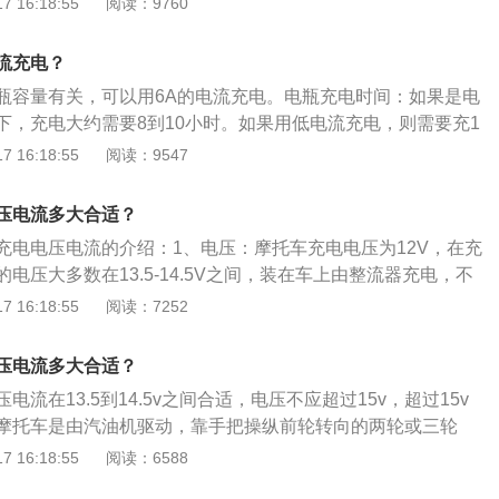
 16:18:55
阅读：9760
小时，再以3A恒流充电4小时，共20小时。 电瓶充满电的判断：
量气泡，既出现“沸腾”现象，这种情况就是电瓶充满电。当端
流充电？
且两小时内不再上升时，电瓶就充满电。
瓶容量有关，可以用6A的电流充电。电瓶充电时间：如果是电
下，充电大约需要8到10小时。如果用低电流充电，则需要充1
满。不过，需要注意的是，最好不要等电瓶没电了才充电，建
 16:18:55
阅读：9547
之70左右充电，这时只需要6到8小时即可充满。如果当电瓶的
车将会出现很难启动甚至无法启动的情况。并且如果电瓶电压
压电流多大合适？
坏电瓶。平时应检查电瓶电压，如果电瓶电压低于11.8V，则
充电电压电流的介绍：1、电压：摩托车充电电压为12V，在充
关闭用电设备发动汽车进行充电。如果电压低于10.8V，则表
电压大多数在13.5-14.5V之间，装在车上由整流器充电，不
使用充电机充电。
如是使用充电机充电，充电时的电压一般情况为14V。2、电流：
 16:18:55
阅读：7252
程中，充电的电流不可以过大，提倡汽车车主一定不要使用快
额定充电电流的自一半大小的电流，而且需要将额定的充电时
压电流多大合适？
流在13.5到14.5v之间合适，电压不应超过15v，超过15v
摩托车是由汽油机驱动，靠手把操纵前轮转向的两轮或三轮
驶迅速，广泛用于巡逻、客货运输，也用作体育运动器械。摩
 16:18:55
阅读：6588
：1、磨合期控制摩托车怠速在100转；2、摩托车挡位与时速