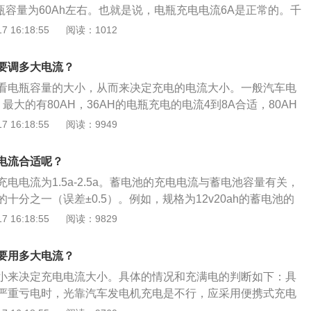
瓶容量为60Ah左右。也就是说，电瓶充电电流6A是正常的。千
的电流输出，容易损伤汽车电瓶。当然现在市面上的充电器都
 16:18:55
阅读：1012
能够根据电瓶情况来自动调节输出电流，从而对电瓶损伤减到
经常用电池过度充电。虽说充电器产生的电流并不是很大，但
要调多大电流？
处于沸腾状态，不仅活性物质表面的细小颗粒容易出现脱落，
看电瓶容量的大小，从而来决定充电的电流大小。一般汽车电
架出现氧化，导致活性物质与栅架的松散剥离，所以大家在充
，最大的有80AH，36AH的电瓶充电的电流4到8A合适，80AH
意时间。
是8到16A最合适。汽车电瓶的使用时长：正常使用的情况下，
 16:18:55
阅读：9949
3-8年左右。它在使用中内阻会逐步硫化，容量会逐步缩水。使
：经常保持蓄电池清洁干燥，要保持通气孔的通畅；不可连续
电流合适呢？
用不超过5s，两次启动休息10至15s后再用；加足电解液的
电电流为1.5a-2.5a。蓄电池的充电电流与蓄电池容量有关，
充电不足的情况下放置。要定期充电，否则会导致报废。
十分之一（误差±0.5）。例如，规格为12v20ah的蓄电池的
5a-2.5a。不要将其调整为过大的电流输出，否则会损坏汽车蓄
 16:18:55
阅读：9829
充电注意事项有：充电时，打开电池充液孔盖，保持室内通风
束时释放大量气体造成危险；充电过程中禁止燃放烟花爆竹，
要用多大电流？
释放的气体燃烧；充电时，先连接蓄电池与充电器之间的正负
小来决定充电电流大小。具体的情况和充满电的判断如下：具
器电源，否则连接电缆时可能产生火花，造成爆炸事故；充电
严重亏电时，光靠汽车发电机充电是不行，应采用便携式充电
或室外雨水中使用，也不应在大粉尘或腐蚀性气体环境中工
2V60Ah充电方式：采用恒压限流方式进行充电，恒压14.8V