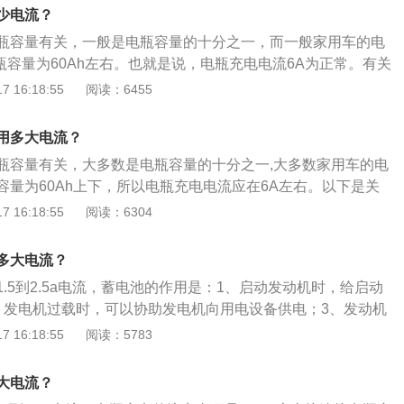
面有情况需要刹车时，丢掉油门，右脚踩车，同时右手轻点刹
少电流？
火花塞。
瓶容量有关，一般是电瓶容量的十分之一，而一般家用车的电
瓶容量为60Ah左右。也就是说，电瓶充电电流6A为正常。有关
细资料如下：1、当汽车发动机运转时，会带动发电机运行，
 16:18:55
阅读：6455
可以供给汽车电器，另外一部分电能经过变压器，可以为电瓶
汽车上的重要部件，它可以给点火系统提供用电，也可以为汽
用多大电流？
家用车的电瓶为12V，但实际上可能会高一些，一般空载电压
瓶容量有关，大多数是电瓶容量的十分之一,大多数家用车的电
载电压不低于11V，如果低于此电压就会造成启动困难。电瓶可
瓶容量为60Ah上下，所以电瓶充电电流应在6A左右。以下是关
中通过发电机进行充电，如果汽车长时间停放很容易导致电瓶
资料：1、当汽车发动机转动时，会带动发电机运转，发电机
 16:18:55
阅读：6304
车启动不了。所以，在汽车长期停放期间，最好每隔一周就启
车电器，除此之外一部分电能经过变压器，可以为电瓶充电。
时间在5分钟以上，为电瓶充电。2、另外，长时间停放时建议
车上的至关重要部件，它可以给点火系统供给用电，也可以为
，这样可以避免车辆电瓶电量亏空。平时要注意电瓶的清洁，
多大电流？
般情况下家用车的电瓶为12V。3、电瓶可以在汽车驾驶过程中
线口被污垢，定期对蓄电池进行检查，包括检查蓄电池外壳是
.5到2.5a电流，蓄电池的作用是：1、启动发动机时，给启动
电，假如汽车很长时间不开非常容易影响到电瓶电量流失，引
泄漏、连接线是否牢固、充电线路是否正常等等。当电瓶电压
、发电机过载时，可以协助发电机向用电设备供电；3、发动机
在汽车长期停放期间，最好是每隔一周就起动一次车辆，起动
查更换。
备供电；4、可以保护汽车用电器。汽车蓄电池的保养方法
 16:18:55
阅读：5783
为电瓶充电。
一次汽车，给蓄电池充电；2、在缺少电解液时应补充蒸馏水或
常行车时应经常检查蓄电池盖上的小孔是否通气；4、检查蓄电
大电流？
被氧化的迹象；5、检查电路各部分有无老化或短路的地方；