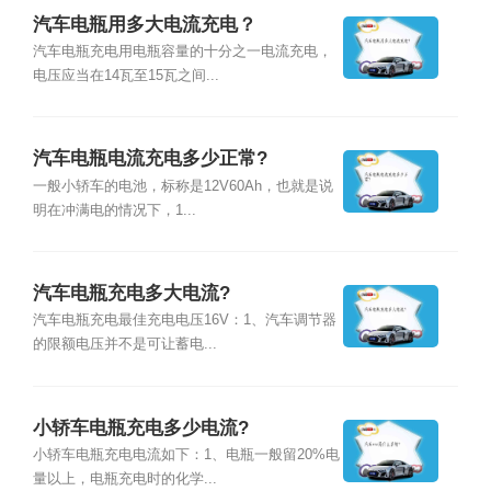
汽车电瓶用多大电流充电？
汽车电瓶充电用电瓶容量的十分之一电流充电，
电压应当在14瓦至15瓦之间...
汽车电瓶电流充电多少正常?
一般小轿车的电池，标称是12V60Ah，也就是说
明在冲满电的情况下，1...
汽车电瓶充电多大电流?
汽车电瓶充电最佳充电电压16V：1、汽车调节器
的限额电压并不是可让蓄电...
小轿车电瓶充电多少电流?
小轿车电瓶充电电流如下：1、电瓶一般留20%电
量以上，电瓶充电时的化学...