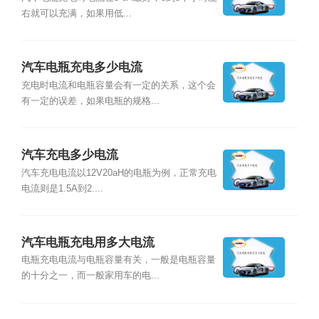
右就可以充满，如果用低...
汽车电瓶充电多少电流
充电时电流和电瓶容量会有一定的关系，这个会
有一定的误差，如果电瓶的规格...
汽车充电多少电流
汽车充电电流以12V20aH的电瓶为例，正常充电
电流则是1.5A到2....
汽车电瓶充电用多大电流
电瓶充电电流与电瓶容量有关，一般是电瓶容量
的十分之一，而一般家用车的电...