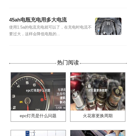
45ah电瓶充电用多大电流
使用1.5a的电流充电就可以了，在充电时电流不
要过大，这样会降低电瓶的...
热门阅读
epc灯亮是什么问题
火花塞更换周期