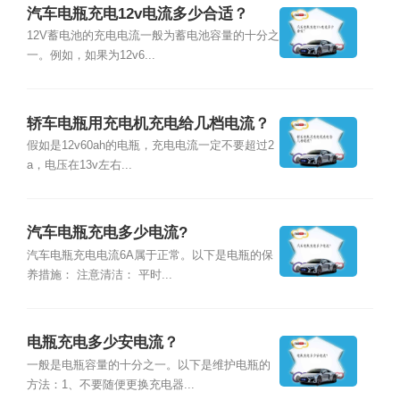
汽车电瓶充电12v电流多少合适？
12V蓄电池的充电电流一般为蓄电池容量的十分之
一。例如，如果为12v6...
轿车电瓶用充电机充电给几档电流？
假如是12v60ah的电瓶，充电电流一定不要超过2
a，电压在13v左右...
汽车电瓶充电多少电流?
汽车电瓶充电电流6A属于正常。以下是电瓶的保
养措施： 注意清洁： 平时...
电瓶充电多少安电流？
一般是电瓶容量的十分之一。以下是维护电瓶的
方法：1、不要随便更换充电器...