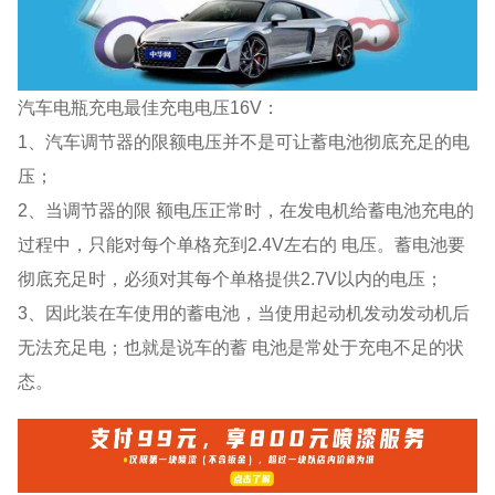
汽车电瓶充电最佳充电电压16V：
1、汽车调节器的限额电压并不是可让蓄电池彻底充足的电
压；
2、当调节器的限 额电压正常时，在发电机给蓄电池充电的
过程中，只能对每个单格充到2.4V左右的 电压。蓄电池要
彻底充足时，必须对其每个单格提供2.7V以内的电压；
3、因此装在车使用的蓄电池，当使用起动机发动发动机后
无法充足电；也就是说车的蓄 电池是常处于充电不足的状
态。