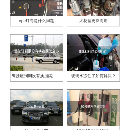
epc灯亮是什么问题
火花塞更换周期
驾驶证到期没有换,逾期怎么办??
玻璃水冻住了如何解决？