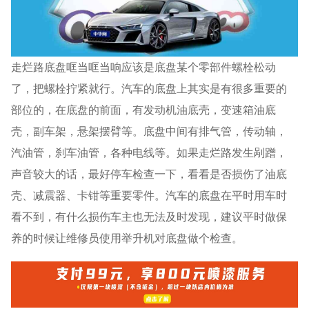
走烂路底盘哐当哐当响应该是底盘某个零部件螺栓松动
了，把螺栓拧紧就行。汽车的底盘上其实是有很多重要的
部位的，在底盘的前面，有发动机油底壳，变速箱油底
壳，副车架，悬架摆臂等。底盘中间有排气管，传动轴，
汽油管，刹车油管，各种电线等。如果走烂路发生剐蹭，
声音较大的话，最好停车检查一下，看看是否损伤了油底
壳、减震器、卡钳等重要零件。汽车的底盘在平时用车时
看不到，有什么损伤车主也无法及时发现，建议平时做保
养的时候让维修员使用举升机对底盘做个检查。