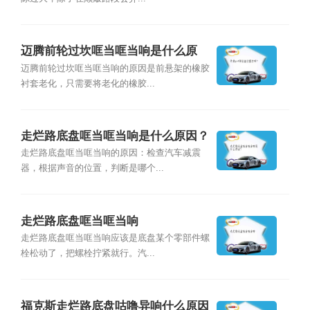
迈腾前轮过坎哐当哐当响是什么原
因？
迈腾前轮过坎哐当哐当响的原因是前悬架的橡胶
衬套老化，只需要将老化的橡胶...
走烂路底盘哐当哐当响是什么原因？
走烂路底盘哐当哐当响的原因：检查汽车减震
器，根据声音的位置，判断是哪个...
走烂路底盘哐当哐当响
走烂路底盘哐当哐当响应该是底盘某个零部件螺
栓松动了，把螺栓拧紧就行。汽...
福克斯走烂路底盘咕噜异响什么原因