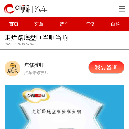
汽车
首页
文章
选车
汽修
百科
走烂路底盘哐当哐当响
2022-02-28 10:57:03
汽修技师
我要咨询
汽车维修技师