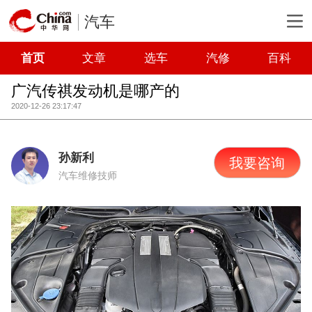
汽车
首页
文章
选车
汽修
百科
广汽传祺发动机是哪产的
2020-12-26 23:17:47
孙新利
我要咨询
汽车维修技师