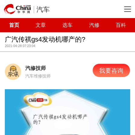
汽车
首页
文章
选车
汽修
百科
广汽传祺gs4发动机哪产的?
2021-04-28 07:23:04
汽修技师
我要咨询
汽车维修技师