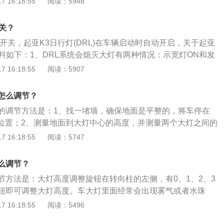
 16:18:55
阅读：5948
款紧凑型车，车身结构为4门5座三厢车，车型尺寸为4647m
1468mm，轴距为2705mm。悬架方面，福克斯采用的是麦弗逊式
关？
式非独立悬架。
开关，起亚K3日行灯(DRL)在车辆启动时自动开启，关于起亚
资料如下：1、DRL系统会熄灭大灯有两种情况：示宽灯ON和发
行灯采用的是LED光源，车外看起来非常显眼，示宽灯则采用
 16:18:55
阅读：5907
日行灯在车辆启动时会自动开启，其中在晚上开启近光灯时日
者变暗，日行灯和示宽灯采用的光源材料不同；晚上开日间行
怎么调节？
面，日间行车灯不同于大灯能起到照明作用，如果在黑暗地方
的调节方法是：1、找一堵墙，确保地面是平整的，将车停在
影响对向车辆和前车。
的位置；2、测量地面到大灯中心的高度，并测量两个大灯之间的
比大灯低0.1m的地方贴一个水平遮蔽胶带，胶带在汽车的正前
 16:18:55
阅读：5747
大灯，调整垂直调节螺丝，直到大灯光束位于墙上胶带的中间
亚洲龙为例，其属于中型车，车身尺寸是：长4975mm、宽1850
么调节？
，轴距为2870mm，油箱容积为49l，整备质量为1670kg。
节方法是：大灯高度调整旋钮在转向柱的左侧，有0、1、2、3
钮即可调整大灯高度。车大灯里面经常会出现雾气或者水珠
晚上行驶时，灯光变得模糊不清。福克斯是福特旗下的一款紧
 16:18:55
阅读：5496
门5座三厢车，车型尺寸为4647mm、1810mm、1468m