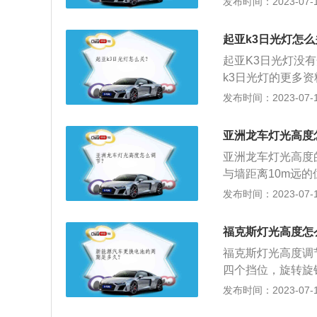
发布时间：2023-07-17
斯是福特旗下的一
m、1810mm、
起亚k3日光灯怎么
独立悬架和扭力梁
起亚K3日光灯没有
k3日光灯的更多
动机停止。2、日
发布时间：2023-07-17
普通的灯泡组成：
行灯会自动关闭或
亚洲龙车灯光高度
车灯不可取，一方
亚洲龙车灯光高度
不开启日行灯，会
与墙距离10m远
距离；3、在墙上
发布时间：2023-07-17
方中央；4、打开
即可。以2019款
福克斯灯光高度怎
mm、高1450mm
福克斯灯光高度调
四个挡位，旋转旋
等，常常会使得在
发布时间：2023-07-17
凑型车，车身结构为4