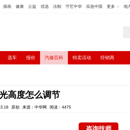
插画
健康
公益
优选
法制
守艺中华
应急中国
更多
地
选车
报价
汽修百科
特卖活动
经销商
灯光高度怎么调节
3:18
原创
来源：中华网
阅读：4475
咨询技师