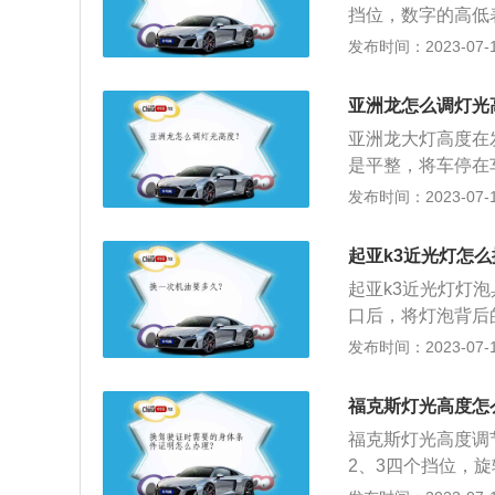
挡位，数字的高低
个挡位最合适，要
发布时间：2023-07-17
异。以下为雪佛兰
作杆旋钮即可切换
亚洲龙怎么调灯光
光瞬时接通功能：
亚洲龙大灯高度在
可完成一次远近光
是平整，将车停在
灯开启：后雾灯开
度，并测量两个大
发布时间：2023-07-17
灯、示宽灯：控制
胶带，并确保胶带
可以按顺序开启示
大灯光束是位于墙
备）：在打开大灯
起亚k3近光灯怎么
是径直向前，为确
而不想清洗大灯，
起亚k3近光灯灯
是相等。
光控制拨杆上面的
口后，将灯泡背后
簧固定，某些车型
发布时间：2023-07-17
防尘罩，取下即可
时就可以看见暴露
福克斯灯光高度怎
的“咔”的一声就
福克斯灯光高度调
准灯泡的固定卡位
2、3四个挡位，
新盖上防水盖，将
经常会出现雾气或