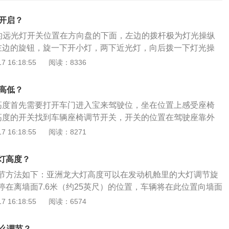
么开启？
3的远光灯开关位置在方向盘的下面，左边的拨杆极为灯光操纵
左边的旋钮，旋一下开小灯，两下近光灯，向后拨一下灯光操
远光灯。
 16:18:55
阅读：8336
调高低？
高度首先需要打开车门进入宝来驾驶位，坐在位置上感受座椅
高度的开关找到车辆座椅调节开关，开关的位置在驾驶座靠外
合适自己的高度侧方的把手是用于调节座椅的高低位置，根据
 16:18:55
阅读：8271
确定哪个高度适合自己，就可以调到相应的高度。4调节后背
个开关调节座椅的靠背角度，也可以相对应地调整座椅高度，
灯高度？
最舒服的姿态。
节方法如下：亚洲龙大灯高度可以在发动机舱里的大灯调节旋
停在离墙面7.6米（约25英尺）的位置，车辆将在此位置向墙面
在墙上的投影实时调节灯光的照射位置即可。扩展：亚洲龙的
 16:18:55
阅读：6574
动机最大功率为131kw，最大扭矩为210牛米，最大功率转速为
大扭矩转速为4400到5200转每分钟。这款发动机搭载了vvt-ie
怎么调节？