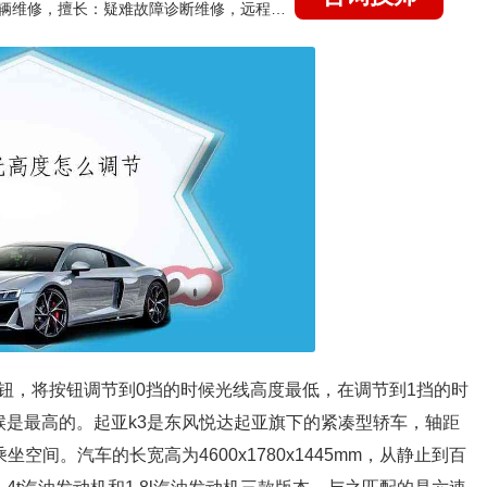
国家认证的汽车维修技师，15年德美日等各系车辆维修，擅长：疑难故障诊断维修，远程维修技术指导
钮，将按钮调节到0挡的时候光线高度最低，在调节到1挡的时
候是最高的。起亚k3是东风悦达起亚旗下的紧凑型轿车，轴距
空间。汽车的长宽高为4600x1780x1445mm，从静止到百