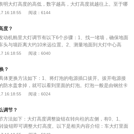
表明大灯高度的高低，数字越高，大灯高度就越往上。至于哪
根据车主的实际情况来进行选择，车辆载重情况会导致不同差
 16:18:55
阅读：6144
沃兰多灯光使用方法：1、转向灯和驻车灯：只需旋转灯光操
不同的灯光模式，不过此操作需要在点火状态下进行。2、远
高度？
又称远近光交替，只需要向驾驶员方向拉动一下灯光操作杆即
发动机舱里大灯调节有以下6个步骤：1、找一堵墙，确保地面
交替。在组合仪表盘中，可以看到远光灯符号灯发亮。3、雾
车头与墙距离大约10米远位置。2、测量地面到大灯中心高
关在灯光旋钮的中间，按下即可开启。4、自动大灯、近光
灯之间距离。3、在墙上比大灯低0.1米地方张贴一个水平遮蔽
 16:18:55
阅读：6040
杆旋转到AUTO位置时代表自动大灯开启。依次旋转该按键，
在汽车正前方中央。打开大灯。4、调整垂直调节螺丝，直到
宽灯、自动大灯、近光灯。5、大灯清洗（部分车系才具
上胶带中间即可。5、继续调整垂直调节螺丝，直到大灯光束
的状态下，开启玻璃水开关即可喷洗大灯。假如只想清洗玻璃
换？
保调整正确性，测量墙上光束高度和大灯高度，确保两者数值
关闭大灯即可。6、自适应大灯（部分车系才具备）：按下灯
泡具体更换方法如下：1、将灯泡的电源插口拔开。拔开电源接
按键，能开启自适应大灯。
的防水盖拿掉，就可以看到里面的灯泡。灯泡一般是由钢丝卡
的灯泡还带有塑料底座。2、拔下供电卡扣后（部分车型还有
 16:18:55
阅读：6024
），按住供电卡扣的限位释放按键，轻轻的拔下供电卡扣。此
出来的灯泡儿了。逆时针旋转灯泡底座，很快会听见清脆
么调节？
说明已经到头，可以轻轻的拿出来。3、将新灯泡放入反射罩，对
节方法如下：大灯高度调整旋钮在转向柱的左侧，有0、1、
，捏住两边的钢丝卡簧往里推，将新灯泡固定在反射罩内。重
旋转旋钮即可调整大灯高度。以下是相关内容介绍：车大灯里面
灯泡电源插上，即可完成更换操作。
者水珠等，常常会使得在晚上行驶时灯光变得模糊不清。福克