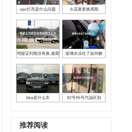
epc灯亮是什么问题
火花塞更换周期
驾驶证到期没有换,逾期
玻璃水冻住了如何解
怎么办??
决？
bba是什么车
92号95号汽油区别
推荐阅读