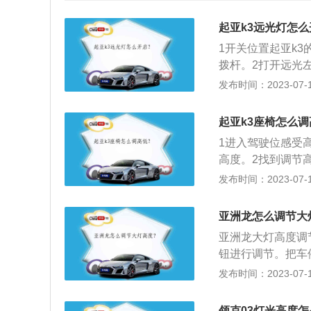
起亚k3远光灯怎
1开关位置起亚k
拨杆。2打开远光
纵拨杆，即可打开
发布时间：2023-07-17
起亚k3座椅怎么
1进入驾驶位感受
高度。2找到调节
边的侧面。3找到
发布时间：2023-07-17
自身的开车习惯，
高度拉起侧面的这
亚洲龙怎么调节大
得到一个自身开车
亚洲龙大灯高度调
钮进行调节。把车
打灯，并根据灯光
发布时间：2023-07-17
2.0升自然吸气发
6600转每分钟，最
领克03灯光高度