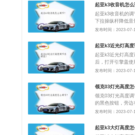
m，轴距为270
起亚k3收音机怎
非独立悬架。
起亚k3收音机的
下拉操纵杆降低音量
8秒以上时间，收音
发布时间：2023-07-17
用。起亚K3是东
mm、1780mm
起亚k3近光灯高
格栅，内部采用黑
起亚k3近光灯高
后，打开引擎盖使
是：长4660mm、宽
发布时间：2023-07-17
涡轮增压发动机，最
是211nm，最大扭
领克03灯光高度
领克03灯光高度
的黑色按钮，旁边
灯光高度一共有四
发布时间：2023-07-17
灯光要根据实际行
0挡；当车辆满员
起亚k3大灯高度怎
节到2挡或者3挡。