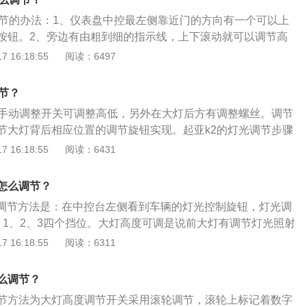
术，并且使用了铝合金缸盖缸体，与这款发动机匹配的是cvt变
调节的办法：1、仪表盘中控最左侧靠近门的方向有一个可以上
按钮。2、旁边有由粗到细的指示线，上下滚动就可以调节高
灯光光束越高，越容易致对方驾驶员眩目。大灯高度的调节方
 16:18:55
阅读：6497
合前排有人乘坐，行李箱空载的情况。2、1档=适合车辆满员，行
3、2档=适合车辆满员，行李箱满载的情况。4、3档=适合车辆
节？
的情况。
有手动调整开关可调整高低，另外在大灯后方有调整螺丝。调节
节大灯背后相应位置的调节旋钮实现。起亚k2的灯光调节步骤
火开关，脚踩刹车，点火启动车辆。2、开启左侧的灯光开关，
 16:18:55
阅读：6431
O挡，也是自动大灯挡。3、箭头所指的按钮即为大灯高度调节按
光照射高度往下；往下旋转，灯光照射高度往上。坐在驾驶位
度怎么调节？
一边观察灯光，可以看到明显的变化。4、大灯高度调节分为
高度调节方法是：在中控台左侧看到车辆的灯光控制旋钮，灯光调
4个等级。如果车上只有驾驶员一人时选择0，如果车上有驾驶员和
、1、2、3四个挡位。大灯高度可调是说前大灯有调节灯光照射
，依此类推，这使车辆的前灯保持在最佳范围内。5、大灯高度
调节大灯照射角度以便获得较佳的照射范围，从而提高道路行
 16:18:55
阅读：6311
仪表灯中控灯亮度调节，调节的时候相应的仪表灯和中控亮度
T6002019款1.5T手动精英型为例，其前悬架是麦弗逊式独
。
多连杆式独立悬架，其搭载了1.5l涡轮增压发动机，最大功率
么调节？
扭矩是207nm，与其匹配的是5挡手动变速箱。
节方法为大灯高度调节开关采用滚轮调节，滚轮上标记着数字