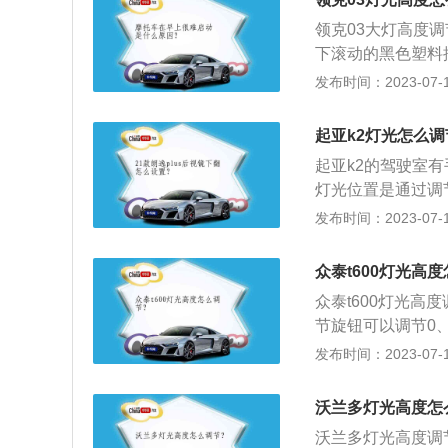
技术和混合喷射技
领克03大灯高度
速箱。
下滚动的黑色塑料
度。3、数值越大
发布时间：2023-07-17
法：1、0档=适
李箱空载的情况。
起亚k2灯光怎么调
满员，行李箱满载
起亚k2的驾驶室
灯光位置是通过调
如下：1、找到点
发布时间：2023-07-17
把旋钮调到AUT
钮，往上旋转，灯
众泰t600灯光高
上，一边旋转按钮
众泰t600灯光
0、1、2、3共
节旋钮可以调节0
另外一人时选择1
角度的功能，通过
发布时间：2023-07-17
调节开关的旁边是
驶的安全性。以众泰
有明显的明暗变化
立悬架，后悬架是
沃兰多灯光高度怎
是105kw，最大
沃兰多灯光高度调