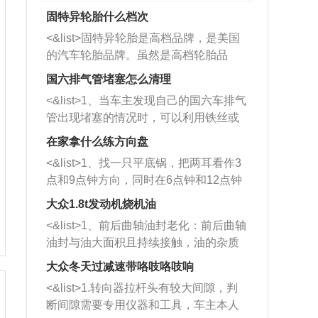
固特异轮胎什么档次
<&list>固特异轮胎是高档品牌，是美国
的汽车轮胎品牌。虽然是高档轮胎品
牌，但是中高低端的轮胎都有生产，这
国六排气管堵塞怎么清理
也是为了更好的开拓市场。
<&list>1、当车主发现自己的国六车排气
管出现堵塞的情况时，可以利用铁丝或
者是细棍，直接将杂物给取出来，如果
在家拿什么练方向盘
堵塞情况比较严重，也可以采取应急措
<&list>1、找一只平底锅，把两耳看作3
施。 <&list>2、直接利用木棍将所有的
点和9点钟方向，同时在6点钟和12点钟
杂物推到排气管里面的位置处，然后将
方向做一个标记。 <&list>2、双手握住
三元催化器拆解开，就可以将堵塞的东
大众1.8t发动机烧机油
平底锅两耳，然后往左打半圈、一圈、
西取出来。但如果是因为积碳过多引起
<&list>1、前后曲轴油封老化：前后曲轴
一圈半的练习，往右同样也要打相同的
的堵塞，就需要将三元催化器泡在草酸
油封与油大面积且持续接触，油的杂质
圈数。 <&list>3、最后强调要反复练
中进行清洗。 <&list>3、也可以利用清
和发动机内持续温度变化使其密封效果
习，这样就可以形成肌肉记忆，在真实
大众冬天过减速带咯吱咯吱响
洗剂对堵塞的情况得到解决，将清洗剂
逐渐减弱，导致渗油或漏油。<&list>2、
驾驶车辆时，不需要记忆也能打好方
放在燃油箱中，与燃油混合后，车辆启
<&list>1.转向器拉杆头有较大间隙，判
活塞间隙过大：积碳会使活塞环与缸体
向。
动时，就可以和汽油一起进入到燃烧
断间隙需要专用仪器和工具，车主本人
的间隙扩大，导致机油流入燃烧室中，