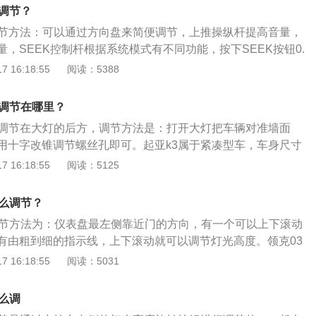
5mm。悬架方面，福克斯采用的是麦弗逊式独立悬架和扭力梁式
么调节？
调节方法：可以通过方向盘来简便调节，上推操纵杆提高音量，
，SEEK控制杆根据系统模式有不同功能，按下SEEK按钮0.
机（RADIO）模式起自动搜索（AUTOSEEK）选择按钮的作
 16:18:55
阅读：5388
风悦达起亚旗下的第三款K系列车型，其车身长宽高分别为4600
、1445mm，轴距为2700mm。外观方面，该车采用虎啸式前进气
度调节在哪里？
色网格状，保险杠两侧增加了小形通风口。
度调节在大灯的后方，调节方法是：打开大灯把车辆对准墙面
用十字改锥调节螺丝孔即可。起亚k3属于紧凑型车，车身尺寸
1780mm、高1450mm，轴距为2700mm。起亚k3搭载了1.4t
 16:18:55
阅读：5125
大功率是96kw，最大功率转速是每分钟5500rpm，最大扭矩
矩转速是每分钟1400至3700rpm。
怎么调节？
调节方法为：仪表盘最左侧靠近门的方向，有一个可以上下滚动
有由粗到细的指示线，上下滚动就可以调节灯光高度。领克03
个挡，分别为0挡、1挡、2挡和3挡，数值越大灯光亮度越高。
 16:18:55
阅读：5031
驶情况来调节，当前排有人乘坐，行李箱空载时，可以调节到
，行李箱空载时调到1挡；当车辆满员，行李箱满载时，可以调
么调