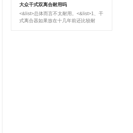
室，最后形成废气排出，就可以让三元
无法制作，需要将车辆送到修理厂或4s
造成烧机油。<&list>3、机油粘度。使用
大众干式双离合耐用吗
催化器得到清洗，排气管堵塞的情况就
店；<&list>2.车辆半轴套管防尘罩破
机油粘度过小的话，同样会有烧机油现
<&list>总体而言不太耐用。<&list>1、干
能够得到解决。
裂，破裂后会出现漏油现象，使半轴磨
象，机油粘度过小具有很好的流动性，
式离合器如果放在十几年前还比较耐
损严重，磨损的半轴容易损坏，产生异
容易窜入到气缸内，参与燃烧。<&list>
用，但是由于现在的汽车发动机动力输
响；<&list>3.稳定器的转向胶套和球头
4、机油量。机油量过多，机油压力过
出越来越高，使得干式离合器散热不足
老化，一般是使用时间过长造成的。解
大，会将部分机油压入气缸内，也会出
的缺陷也逐渐暴露出来。<&list>2、由于
决方法是更换新的质量好的转向橡胶套
现烧机油。<&list>5、机油滤清器堵塞：
干式双离合的工作环境暴露在空气中，
和球头。
会导致进气不畅，使进气压力下降，形
而离合器的散热也是通离合器罩上面的
成负压，使机油在负压的情况下吸入燃
几个小孔来进行散热。但是在行驶过程
烧室引起烧机油。<&list>6、正时齿轮或
中变速箱需要换挡，就不得不使得离合
链条磨损：正时齿轮或链条的磨损会引
器频繁工作。<&list>3、长时间的低速行
起气阀和曲轴的正时不同步。由于轮齿
驶以及过于频繁的启停，导致离合器的
或链条磨损产生的过量侧隙，使得发动
温度不断升高，而低速行驶时空气流动
机的调节无法实现：前一圈的正时和下
效率不高，无法将离合器中的热量有效
一圈可能就不一样。当气阀和活塞的运
的带走，导致离合器内部的温度不断升
动不同步时，会造成过大的机油消耗。
高，加速离合器的磨损。
解决方法：更换正时齿轮或链条。<&list
>7、内垫圈、进风口破裂：新的发动机
设计中，经常采用各种由金属和其他材