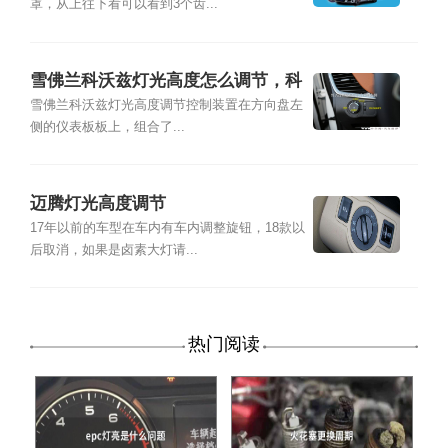
罩，从上往下看可以看到3个齿...
雪佛兰科沃兹灯光高度怎么调节，科
沃兹灯光高度调节图解
雪佛兰科沃兹灯光高度调节控制装置在方向盘左
侧的仪表板板上，组合了...
迈腾灯光高度调节
17年以前的车型在车内有车内调整旋钮，18款以
后取消，如果是卤素大灯请...
热门阅读