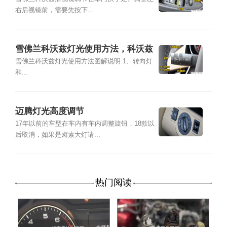
右后视镜前，需要先按下...
雪佛兰科沃兹灯光使用方法，科沃兹
灯光开关图解说明
雪佛兰科沃兹灯光使用方法图解说明 1、转向灯
和...
迈腾灯光高度调节
17年以前的车型在车内有车内调整旋钮，18款以
后取消，如果是卤素大灯请...
热门阅读