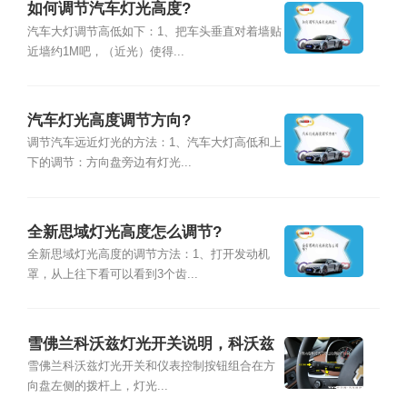
如何调节汽车灯光高度?
汽车大灯调节高低如下：1、把车头垂直对着墙贴
近墙约1M吧，（近光）使得...
汽车灯光高度调节方向?
调节汽车远近灯光的方法：1、汽车大灯高低和上
下的调节：方向盘旁边有灯光...
全新思域灯光高度怎么调节?
全新思域灯光高度的调节方法：1、打开发动机
罩，从上往下看可以看到3个齿...
雪佛兰科沃兹灯光开关说明，科沃兹
大灯怎么开图解
雪佛兰科沃兹灯光开关和仪表控制按钮组合在方
向盘左侧的拨杆上，灯光...