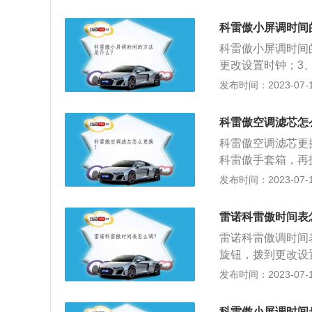
车厢。2、能分隔
份、煤烟、臭氧、
科雷傲小屏调时间
4、能使汽车玻璃
科雷傲小屏调时间
室提供新鲜空气，
更改设置时钟；3
是一款紧凑型5门5座
发布时间：2023-07-17
m，轴距为2705
功率是113千瓦
科雷傲空调滤芯怎
弗逊式独立悬架，
科雷傲空调滤芯更
科雷傲手套箱，再
了；3、将其取出
发布时间：2023-07-17
调格贴紧壳体，保
研磨颗粒等固体杂
雷诺科雷傲时间表
O2、CO2等，
雷诺科雷傲调时间
司乘人员视线清晰
旋钮，拨到更改设
入有害气体，保障
下一页设置好时间后
发布时间：2023-07-17
mm、1715mm
细的镀铬格栅，配
科雷傲小屏调时间