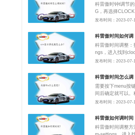
科雷傲时钟t调节的
G，再选择CLO
原车模板是06年巴
发布时间：2023-07-17
09年，科雷诺正
0个国家或地区。3
科雷傲时间如何调
mm，轴距为2705
科雷傲时间调整：打
ngs，进入找到c
科雷傲采用了U字
发布时间：2023-07-17
的塔利斯曼类似。
雷诺惯用的横幅式
科雷傲时间怎么调
宽高为4672、18
需要按下menu
了类似塔利斯曼的
间后确定就可以。
上，其中低配车型
发动机，一款是低功
发布时间：2023-07-17
面，国产雷诺全新科
压发动机。1、低功
13kw（最大马力为
率为113kw，最
科雷傲如何调时间
速为4400转每
科雷傲时间调整方
体。与这款发动机匹
m-settings