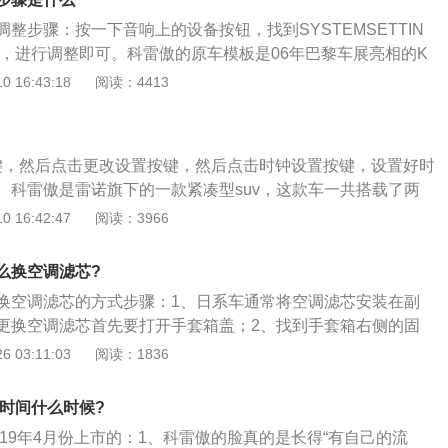
前款车型突出的腰线、较高的离地间隙，新增镀铬防擦条和全
整步骤：按一下音响上的设备按钮，找到SYSTEMSETTIN
式轮毂，轮毂饱满且动感十足。
K，进行调整即可。科雷傲的原车模板是06年巴黎车展亮相的K
是雷诺旗下的首款SUV。2009年，科雷诺正式进入国内市场，2年
 16:43:18
阅读：4413
诺上市，陆续登陆全球40个国家或地区。一、外观：2019科雷
4672mm、1843mm、1685mm，轴距为2705mm。车头部
体下移，并采用了更细的镀铬装饰条，搭配着雷诺车标和保险
按键，然后点击更改设置按键，然后点击时钟设置按键，设置好时
侧面来看，腰线更加突出，配合着新增的镀铬防擦条，动感十
。科雷傲是雷诺旗下的一款紧凑型suv，这款车一共搭载了两
顶的羽翼的装饰效果不错，高位刹车灯安装在羽翼下面，立体
功率版2.0升涡轮增压发动机，另一款是高功率版2.0升涡轮
 16:42:47
阅读：3966
：设计风格简约而不简单，从材质的选择到做工，都散发着特
版2.0升涡轮增压发动机代号为m5r，这款发动机的最大功率
域为缎纹饰面设计，按钮和旋转全部使用镀铬装饰，精致而豪
扭矩为204牛米，最大功率转速为6000转每分钟，最大扭矩转速
，让车舱内的压抑感一消而散，舒适感增强。三、动力：搭载
么换空调滤芯?
钟。这款发动机搭载了缸内直喷技术，并且使用了铝合金缸盖缸
然吸气发动机，前者最大功率为113千瓦，最大扭矩为204牛/米，搭
换空调滤芯的方式步骤：1、日系车通常将空调滤芯安装在副
配的是cvt变速箱。高功率版2.0升涡轮增压发动机代号为qr2
，后者最大功率为137，最大扭矩为246米，搭配CVT无级变速
更换空调滤芯首先要打开手套箱盖；2、找到手套箱右侧的固
大功率为137kw，最大扭矩为246牛米，最大功率转速为6000
外侧拔出；3、将手套箱盖的固定卡扣取下拿掉，使之脱离；
 03:11:03
阅读：1836
矩转速为4000转每分钟。这款发动机搭载了多点电喷技术，并
箱两边向中间挤压，手套箱就可以拿下来了；5、拿下手套箱就
盖缸体。与这款发动机匹配的是cvt变速箱。这款车的前悬架使
盖板，用力按压盖板两侧的固定卡扣，盖板就可以取下；6、
悬架，后悬架使用了多连杆独立悬架。雷诺是一个法国品牌，
市时间什么时候?
调滤芯；7、将新的空调滤芯装入，按拆装顺序的反向恢复原
大街上不多见，但是雷诺是一个技术实力雄厚的厂家。
在19年4月份上市的：1、科雷傲的脸真的是长得“有自己的流
滤芯的安装方向）。