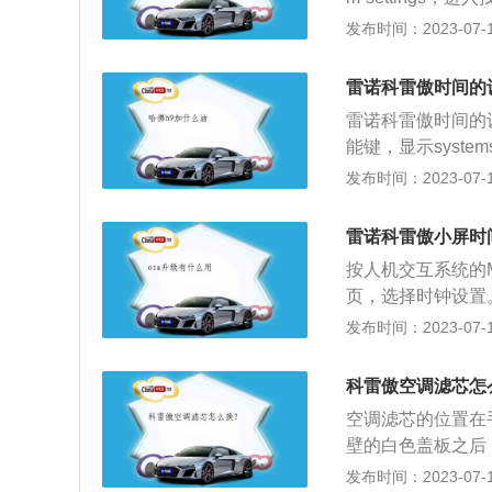
qr25，这款发动
1、科雷傲的长宽高为
发布时间：2023-07-17
000转每分钟，最
都被集成在触摸屏
术，并且使用了铝
的屏幕。2、科雷傲配
雷诺科雷傲时间的
（最大马力为154p
雷诺科雷傲时间的
能键，显示system
雷诺科雷傲为例，其
发布时间：2023-07-17
1685mm，轴距
悬架是多连杆式独立
雷诺科雷傲小屏时
大功率是113kw
按人机交互系统的
页，选择时钟设置
后，设置好时间后
发布时间：2023-07-17
计时尚，且具有表
了外圈的镀铬框，
科雷傲空调滤芯怎
突出的腰线、较高
空调滤芯的位置在
轮毂饱满且动感十
壁的白色盖板之后
豪华，选材与做工
诺科雷傲空调滤芯
发布时间：2023-07-17
镀铬装饰，尽显精