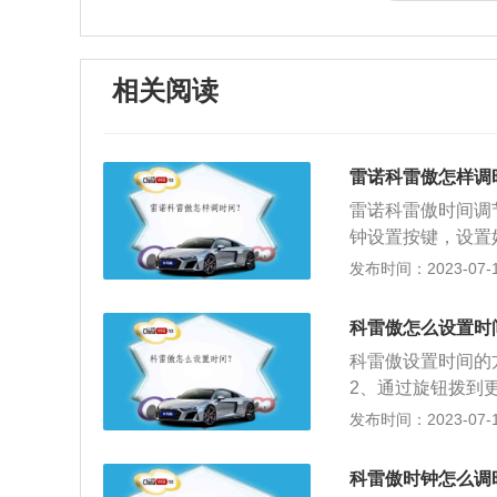
相关阅读
雷诺科雷傲怎样调
雷诺科雷傲时间调
钟设置按键，设置
v，这款车一共搭
发布时间：2023-07-17
款是高功率版2.0
这款发动机的最大功
科雷傲怎么设置时
00转，最大扭矩转
科雷傲设置时间的
2、通过旋钮拨到
按下一页，点击完
发布时间：2023-07-17
别为4520mm、1
帘、车身稳定系统
科雷傲时钟怎么调
置可调高，营造开