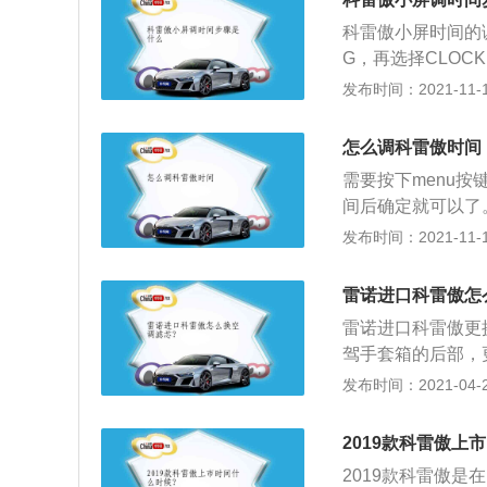
面，这款车延续了
科雷傲小屏时间的调
新设计的双色五幅
G，再选择CLOC
oleos概念车，
发布时间：2021-11-10
之后，第二代科雷
诺的长、宽、高分别为
怎么调科雷傲时间
分，前进气格栅整
需要按下menu
杠，层次感较强。
间后确定就可以了
足。车尾部分，车
款发动机，一款是低
发布时间：2021-11-10
感较强。二、内饰
增压发动机。低功率
殊的魅力。中控区
为113kw，最大
华。全景天窗设计
雷诺进口科雷傲怎
为4400转每分
2.0L、2.5L自
雷诺进口科雷傲更
体。与这款发动机匹
配CVT无级变速箱
驾手套箱的后部，
5，这款发动机的最
箱。
定卡扣，并用力向
发布时间：2021-04-26
转每分钟，最大扭
4、用双手将手套
且使用了铝合金缸
可以看到空调滤芯
用了麦弗逊式独立
2019款科雷傲上
向外侧抽出旧的空
这个品牌的汽车在
2019款科雷傲是
位即可（注意空调