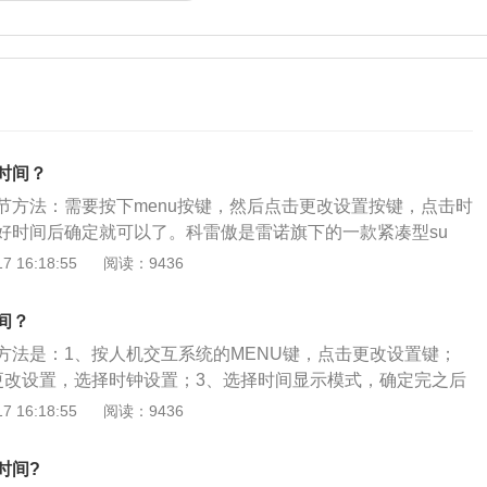
时间？
节方法：需要按下menu按键，然后点击更改设置按键，点击时
好时间后确定就可以了。科雷傲是雷诺旗下的一款紧凑型su
载了两款发动机，一款是低功率版2.0升涡轮增压发动机，另一
 16:18:55
阅读：9436
升涡轮增压发动机。低功率版2.0升涡轮增压发动机代号为m5r，
率为113kw，最大扭矩为204nm，最大功率转速为每分钟60
间？
速为每分钟4400转。
方法是：1、按人机交互系统的MENU键，点击更改设置键；
更改设置，选择时钟设置；3、选择时间显示模式，确定完之后
成即可。科雷傲是雷诺汽车公司旗下的首款SUV，其长宽高分
 16:18:55
阅读：9436
865mm、1715mm，轴距为2690mm。该车标配侧气囊、侧气
、感应雨刷、电动加热、折叠的后视镜等，另外其驾驶座椅位
时间?
阔的视野，提升了驾驶的安全性和舒适性。