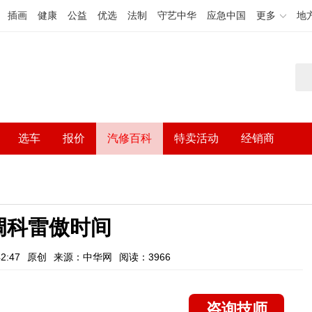
插画
健康
公益
优选
法制
守艺中华
应急中国
更多
地
选车
报价
汽修百科
特卖活动
经销商
调科雷傲时间
2:47
原创
来源：中华网
阅读：3966
咨询技师