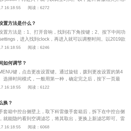
机的最大功率为137kw，最大扭矩为246牛米，最大功率转速为6
4672、1843、1685mm，轴距为2705mm。多数控制按键
 16:18:55
阅读：6272
大扭矩转速为4000转每分钟。这款发动机搭载了多点电喷技
幕上，其中低配车型采用7英寸屏幕，高配车型则配备8.7英寸
合金缸盖缸体。与这款发动机匹配的是cvt变速箱。
备2.0L和2.5L两款发动机，其中2.0L发动机最大功率113kw
设置方法是什么？
s），2.5L发动机最大功率137kw（最大是186ps）。
设置方法是：1、打开音响，找到右下角按键；2、按下中间功
settings，进入找到clock，再进入就可以调整时间。以2019款
属于紧凑型suv，车身尺寸是：长4672mm、宽1843mm、高
 16:18:55
阅读：6246
为2705mm。2019款雷诺科雷傲前悬架是麦弗逊式独立悬架，后
悬架，其搭载了2.0l自然吸气发动机，最大马力是154ps，最
间如何调节？
，最大扭矩是204nm，与其匹配的是7挡无级变速箱。
MENU键，点击更改设置键。通过旋钮，拨到更改设置的第4
。选择时间模式，一般用第一种，确定完之后，按下一页最
，点击完成即可。雷诺科雷傲的介绍：1、外形方面：前脸设
 16:18:55
阅读：6122
现力，展现了时尚且动感的气质。进气格栅整体下移，并取消
彰显SUV车型的豪迈与大气。2、侧身方面：延续了前款车型
么换？
的离地间隙，新增镀铬防擦条和全新设计的双色五幅式轮毂，
手套箱中控台侧壁上，取下科雷傲手套箱后，拆下在中控台侧
足。3、内饰方面：细致精湛，车内整体设计风格简约而不失
，就能隐约看到空调滤芯，将其取出，更换上新滤芯即可。雷
都散发着高端魅力。中控台采用缎纹饰面，按键与旋钮均采用
的作用：1、能使空调格贴紧壳体，保证未过滤空气不会进入
 16:18:55
阅读：6068
致、优雅的风格。