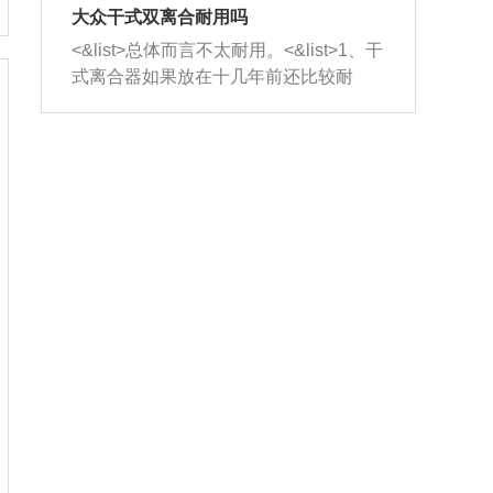
室，最后形成废气排出，就可以让三元
无法制作，需要将车辆送到修理厂或4s
造成烧机油。<&list>3、机油粘度。使用
大众干式双离合耐用吗
催化器得到清洗，排气管堵塞的情况就
店；<&list>2.车辆半轴套管防尘罩破
机油粘度过小的话，同样会有烧机油现
<&list>总体而言不太耐用。<&list>1、干
能够得到解决。
裂，破裂后会出现漏油现象，使半轴磨
象，机油粘度过小具有很好的流动性，
式离合器如果放在十几年前还比较耐
损严重，磨损的半轴容易损坏，产生异
容易窜入到气缸内，参与燃烧。<&list>
用，但是由于现在的汽车发动机动力输
响；<&list>3.稳定器的转向胶套和球头
4、机油量。机油量过多，机油压力过
出越来越高，使得干式离合器散热不足
老化，一般是使用时间过长造成的。解
大，会将部分机油压入气缸内，也会出
的缺陷也逐渐暴露出来。<&list>2、由于
决方法是更换新的质量好的转向橡胶套
现烧机油。<&list>5、机油滤清器堵塞：
干式双离合的工作环境暴露在空气中，
和球头。
会导致进气不畅，使进气压力下降，形
而离合器的散热也是通离合器罩上面的
成负压，使机油在负压的情况下吸入燃
几个小孔来进行散热。但是在行驶过程
烧室引起烧机油。<&list>6、正时齿轮或
中变速箱需要换挡，就不得不使得离合
链条磨损：正时齿轮或链条的磨损会引
器频繁工作。<&list>3、长时间的低速行
起气阀和曲轴的正时不同步。由于轮齿
驶以及过于频繁的启停，导致离合器的
或链条磨损产生的过量侧隙，使得发动
温度不断升高，而低速行驶时空气流动
机的调节无法实现：前一圈的正时和下
效率不高，无法将离合器中的热量有效
一圈可能就不一样。当气阀和活塞的运
的带走，导致离合器内部的温度不断升
动不同步时，会造成过大的机油消耗。
高，加速离合器的磨损。
解决方法：更换正时齿轮或链条。<&list
>7、内垫圈、进风口破裂：新的发动机
设计中，经常采用各种由金属和其他材