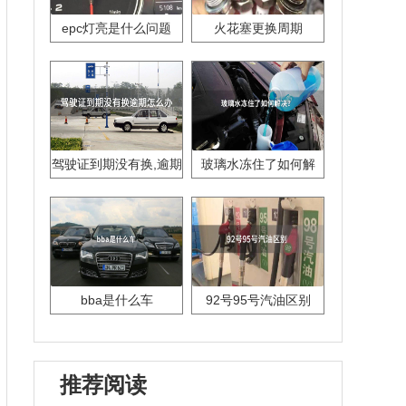
epc灯亮是什么问题
火花塞更换周期
驾驶证到期没有换,逾期
玻璃水冻住了如何解
怎么办??
决？
bba是什么车
92号95号汽油区别
推荐阅读