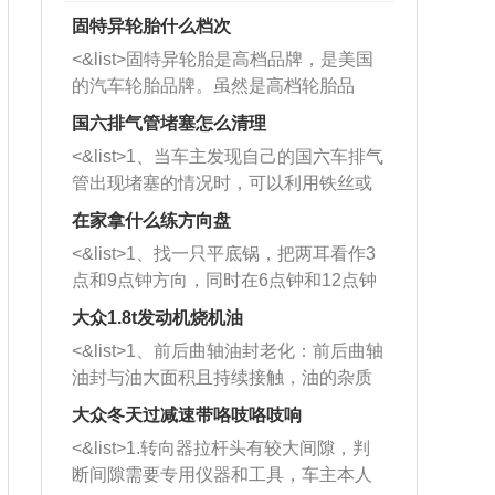
固特异轮胎什么档次
<&list>固特异轮胎是高档品牌，是美国
的汽车轮胎品牌。虽然是高档轮胎品
牌，但是中高低端的轮胎都有生产，这
国六排气管堵塞怎么清理
也是为了更好的开拓市场。
<&list>1、当车主发现自己的国六车排气
管出现堵塞的情况时，可以利用铁丝或
者是细棍，直接将杂物给取出来，如果
在家拿什么练方向盘
堵塞情况比较严重，也可以采取应急措
<&list>1、找一只平底锅，把两耳看作3
施。 <&list>2、直接利用木棍将所有的
点和9点钟方向，同时在6点钟和12点钟
杂物推到排气管里面的位置处，然后将
方向做一个标记。 <&list>2、双手握住
三元催化器拆解开，就可以将堵塞的东
大众1.8t发动机烧机油
平底锅两耳，然后往左打半圈、一圈、
西取出来。但如果是因为积碳过多引起
<&list>1、前后曲轴油封老化：前后曲轴
一圈半的练习，往右同样也要打相同的
的堵塞，就需要将三元催化器泡在草酸
油封与油大面积且持续接触，油的杂质
圈数。 <&list>3、最后强调要反复练
中进行清洗。 <&list>3、也可以利用清
和发动机内持续温度变化使其密封效果
习，这样就可以形成肌肉记忆，在真实
大众冬天过减速带咯吱咯吱响
洗剂对堵塞的情况得到解决，将清洗剂
逐渐减弱，导致渗油或漏油。<&list>2、
驾驶车辆时，不需要记忆也能打好方
放在燃油箱中，与燃油混合后，车辆启
<&list>1.转向器拉杆头有较大间隙，判
活塞间隙过大：积碳会使活塞环与缸体
向。
动时，就可以和汽油一起进入到燃烧
断间隙需要专用仪器和工具，车主本人
的间隙扩大，导致机油流入燃烧室中，