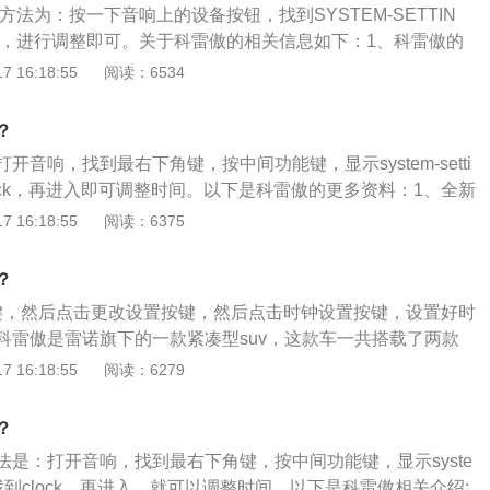
方法为：按一下音响上的设备按钮，找到SYSTEM-SETTIN
CK，进行调整即可。关于科雷傲的相关信息如下：1、科雷傲的
黎车展亮相的Koleos概念车，是雷诺旗下的首款SUV。2、20
 16:18:55
阅读：6534
式进入国内市场，2年之后，第二代科雷诺上市，陆续登陆全球4
、新款科雷诺的长、宽、高分别为4672mm、1843mm、1685
？
mm。
开音响，找到最右下角键，按中间功能键，显示system-setti
lock，再进入即可调整时间。以下是科雷傲的更多资料：1、全新
形的前进气格栅，前大灯组与其相连，与雷诺之前在海外发布
 16:18:55
阅读：6375
另外，该车在前翼子板处有条状镀铬装饰。新车尾灯也采用了
设计，点亮后效果独特。车身尺寸方面，全新国产科雷傲的长
？
43、1685mm，轴距为2705mm。2、全新科雷傲的内饰也采用
按键，然后点击更改设置按键，然后点击时钟设置按键，设置好时
全新设计风格，样式简洁，多数控制按键都被集成在触摸屏幕
科雷傲是雷诺旗下的一款紧凑型suv，这款车一共搭载了两款
采用7英寸屏幕，高配车型则配备8.7英寸的屏幕。3、动力方
率版2.0升涡轮增压发动机，另—款是高功率版2.0升涡轮增
 16:18:55
阅读：6279
雷傲配备2.0L和2.5L两款发动机，其中2.0L发动机最大功率1
率版2.0升涡轮增压发动机代号为m5r，这款发动机的最大功
154ps），2.5L发动机最大功率137kw（最大是186ps）。
大扭矩为204牛米，最大功率转速为6000转每分钟，最大扭矩转
？
分钟。这款发动机搭载了缸内直喷技术，并且使用了铝合金缸盖缸
法是：打开音响，找到最右下角键，按中间功能键，显示syste
配的是cvt变速箱。2、高功率版2.0升涡轮增压发动机代号为
，进入找到clock，再进入，就可以调整时间。以下是科雷傲相关介绍: