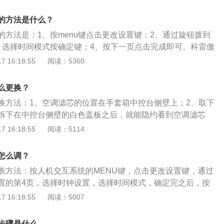
空气中灰尘、花粉、研磨颗粒等固体杂质。3、能吸附空气中水
异味、碳氧化物、SO2、CO2等，能强力和持久的吸附水份。
的方法是什么？
不会蒙上水蒸气、使司乘人员视线清晰，行车安全。能给驾乘
的方法是：1、按menu键点击更改设置键；2、通过旋钮拨到
避免驾乘人员吸入有害气体，保障驾驶安全。
、选择时间模式按确定键；4、按下一页点击完成即可。科雷傲
suv，其车身尺寸是：长4672mm、宽1843mm、高1685m
 16:18:55
阅读：5360
mm。科雷傲搭载了2.0L自然吸气发动机和cvt无级变速箱，最大
，最大扭矩是204牛米，其驱动方式是前置前驱，前悬架使用了麦
么更换？
后悬架使用了多连杆式独立悬架。
换方法：1、空调滤芯的位置在手套箱中控台侧壁上；2、取下
拆下在中控台侧壁的白色盖板之后，就能隐约看到空调滤芯
，更换上新滤芯即可。雷诺科雷傲空调滤芯的作用：1、能使空
 16:18:55
阅读：5114
证未过滤空气不会进入车厢；2、能分隔空气中灰尘、花粉、
质；3、能吸附空气中水份、煤烟、臭氧、异味、碳氧化物、S
怎么调？
能强力和持久的吸附水份；4、能使汽车玻璃不会蒙上水蒸气、使
表方法：按人机交互系统的MENU键，点击更改设置键，通过
，行车安全；5、能给驾乘室提供新鲜空气，避免驾乘人员吸
置的第4页，选择时钟设置，选择时间模式，确定完之后，按
驾驶安全。
，点击完成即可。雷诺科雷傲长宽高分别为4520mm、1865
 16:18:55
阅读：5007
，轴距为2690mm，油箱容积为65升。外观方面，这款车采用了更
合大尺寸的前保险杠，增强了前脸的立体感和层次感，侧身方
步骤是什么