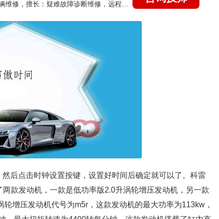
国家认证的汽车维修技师，15年德美日等各系车辆维修，擅长：疑难故障诊断维修，远程维修技术指导
键，然后点击时钟设置按键，设置好时间后确定就可以了。科雷
了两款发动机，一款是低功率版2.0升涡轮增压发动机，另一款
涡轮增压发动机代号为m5r，这款发动机的最大功率为113kw，