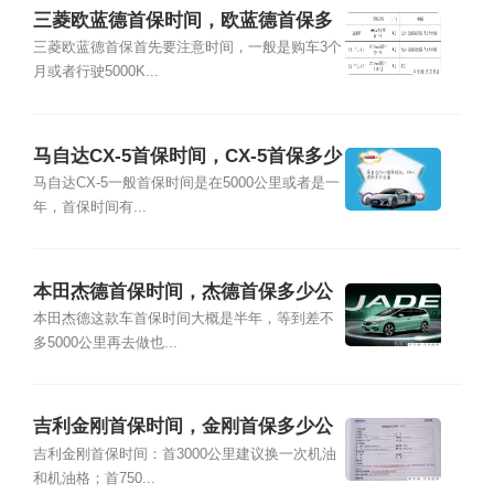
三菱欧蓝德首保时间，欧蓝德首保多
少公里
三菱欧蓝德首保首先要注意时间，一般是购车3个
月或者行驶5000K...
马自达CX-5首保时间，CX-5首保多少
公里
马自达CX-5一般首保时间是在5000公里或者是一
年，首保时间有...
本田杰德首保时间，杰德首保多少公
里
本田杰德这款车首保时间大概是半年，等到差不
多5000公里再去做也...
吉利金刚首保时间，金刚首保多少公
里
吉利金刚首保时间：首3000公里建议换一次机油
和机油格；首750...