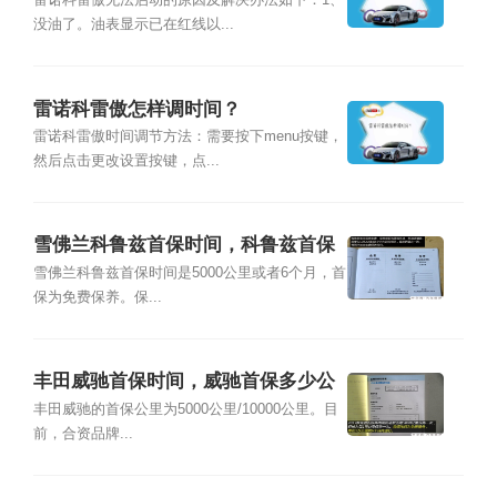
雷诺科雷傲无法启动的原因及解决办法如下：1、
没油了。油表显示已在红线以...
雷诺科雷傲怎样调时间？
雷诺科雷傲时间调节方法：需要按下menu按键，
然后点击更改设置按键，点...
雪佛兰科鲁兹首保时间，科鲁兹首保
多少公里
雪佛兰科鲁兹首保时间是5000公里或者6个月，首
保为免费保养。保...
丰田威驰首保时间，威驰首保多少公
里
丰田威驰的首保公里为5000公里/10000公里。目
前，合资品牌...