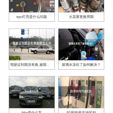
epc灯亮是什么问题
火花塞更换周期
驾驶证到期没有换,逾期怎么办??
玻璃水冻住了如何解决？
bba是什么车
92号95号汽油区别