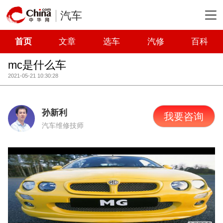
汽车
首页
文章
选车
汽修
百科
mc是什么车
2021-05-21 10:30:28
孙新利
我要咨询
汽车维修技师