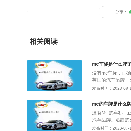
分享：
相关阅读
mc车标是什么牌
没有mc车标，正确的
英国的汽车品牌，
MG与另一个英国汽
发布时间：2023-08-10
爵5抄越旗舰版为例
千瓦，发动机1.5
mc的车牌是什么
网）
没有MC的车标，
汽车品牌。名爵的英
Garages（莫
发布时间：2023-07-17