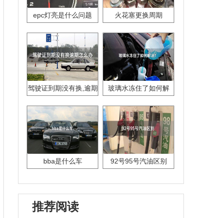
epc灯亮是什么问题
火花塞更换周期
驾驶证到期没有换,逾期
玻璃水冻住了如何解
怎么办??
决？
bba是什么车
92号95号汽油区别
推荐阅读