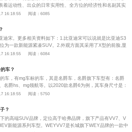
三气门缸盖，输出功率为224千瓦，而新款SOHCV-64.0升发动
表着运动性、出众的日常实用性、全方位的经济性和名副其实
1千瓦，手动和自动5速变速器将生成的功率稳定的输送到路面。
美结合。以下是关于保时捷的相关资料：1、作为全球最佳跑
 16:18:55
阅读：6085
下的911代表着运动性、出众的日常实用性、全方位的经济性
容性的完美结合。2、通过引入全面的新技术，新款911Carr
？
领先地位。采用直接汽油喷射技术的全新Boxer发动机和选装保
亚迪宋。更多相关资料如下：1.比亚迪宋可以说就是比亚迪S3
箱是设计中的两个特别亮点，标志着车辆开发的一个重大飞
位为一款新能源紧凑SUV。2.外观方面其采用了X型的前脸,显
面,新车采用了隐藏式的A/B/C柱设计,从而营造出了悬浮式车
 16:18:55
阅读：6084
比亚迪宋车身长为4600厘米。比亚迪宋新能源车身长宽高分别
700mm，轴距为2660mm。
子的车？
标的车，有mg车标的车，其是名爵车，名爵旗下车型有：名爵
s、名爵hs、mg领航等。以2020款名爵6为例，其车身尺寸是：
48mm、高1466mm，轴距为2715mm，油箱容积为50l。2020
 16:18:55
阅读：5750
t涡轮增压发动机，最大马力是181ps，最大功率是133kw，最
，与其匹配的是6挡手动变速箱。
牌子？
下的高端SUV品牌，定位高于哈弗品牌，旗下产品有VV7、V
7PHEV新能源系列车型。WEYVV7是长城旗下WEY品牌的一款中