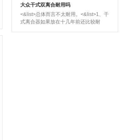
室，最后形成废气排出，就可以让三元
无法制作，需要将车辆送到修理厂或4s
造成烧机油。<&list>3、机油粘度。使用
大众干式双离合耐用吗
催化器得到清洗，排气管堵塞的情况就
店；<&list>2.车辆半轴套管防尘罩破
机油粘度过小的话，同样会有烧机油现
<&list>总体而言不太耐用。<&list>1、干
能够得到解决。
裂，破裂后会出现漏油现象，使半轴磨
象，机油粘度过小具有很好的流动性，
式离合器如果放在十几年前还比较耐
损严重，磨损的半轴容易损坏，产生异
容易窜入到气缸内，参与燃烧。<&list>
用，但是由于现在的汽车发动机动力输
响；<&list>3.稳定器的转向胶套和球头
4、机油量。机油量过多，机油压力过
出越来越高，使得干式离合器散热不足
老化，一般是使用时间过长造成的。解
大，会将部分机油压入气缸内，也会出
的缺陷也逐渐暴露出来。<&list>2、由于
决方法是更换新的质量好的转向橡胶套
现烧机油。<&list>5、机油滤清器堵塞：
干式双离合的工作环境暴露在空气中，
和球头。
会导致进气不畅，使进气压力下降，形
而离合器的散热也是通离合器罩上面的
成负压，使机油在负压的情况下吸入燃
几个小孔来进行散热。但是在行驶过程
烧室引起烧机油。<&list>6、正时齿轮或
中变速箱需要换挡，就不得不使得离合
链条磨损：正时齿轮或链条的磨损会引
器频繁工作。<&list>3、长时间的低速行
起气阀和曲轴的正时不同步。由于轮齿
驶以及过于频繁的启停，导致离合器的
或链条磨损产生的过量侧隙，使得发动
温度不断升高，而低速行驶时空气流动
机的调节无法实现：前一圈的正时和下
效率不高，无法将离合器中的热量有效
一圈可能就不一样。当气阀和活塞的运
的带走，导致离合器内部的温度不断升
动不同步时，会造成过大的机油消耗。
高，加速离合器的磨损。
解决方法：更换正时齿轮或链条。<&list
>7、内垫圈、进风口破裂：新的发动机
设计中，经常采用各种由金属和其他材