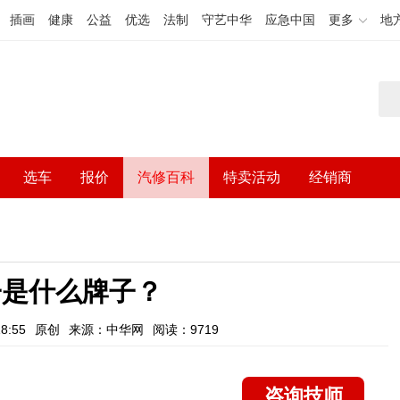
插画
健康
公益
优选
法制
守艺中华
应急中国
更多
地
选车
报价
汽修百科
特卖活动
经销商
子是什么牌子？
8:55
原创
来源：中华网
阅读：9719
咨询技师