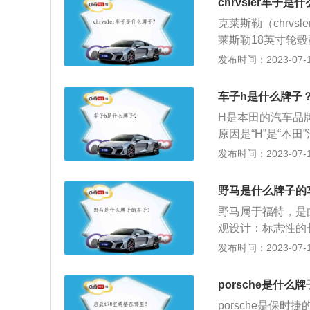
chrvsler车子是
伦f1曾经是世界
克莱斯勒（chrv
莱斯勒18英寸轮毂
资料：1、克莱斯
发布时间：2023-07-17
形商标像一枚五角
负，以及永无止境
车子h是什么牌子
表示五大洲都在使
H是本田的汽车品
世界。
原因是“H”是“本
M”是“HONDA
发布时间：2023-07-17
的技术和本田公司前
人是传奇式人物本
野马是什么牌子的
本田公司已是一个
野马属于福特，是
观设计：标志性的
洁，没有多余的装
发布时间：2023-07-17
2、内饰配置：突
采用业内最新选装
porsche是什么
制出125种以上的
porsche是保