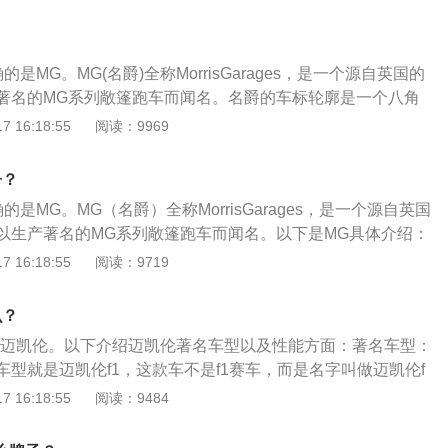
来作为名爵的标志，这个标志散发出贵族传统的气质与灵性，
。2005年7月22日，南京汽车集团有限公司成功收购了英国
及其发动机生产分部，开创了中国企业收购国外著名汽车企业
是MG。MG(名爵)全称MorrisGarages，是一个源自英国的
之后的公司叫南京名爵汽车有限公司。新公司重新整合了原英
著名的MG系列敞篷跑车而闻名。名爵的车标轮廓是一个八角
南汽集团的资产与资源，将国际一流的工艺装备、研发设施、
传统文化中代表着稳固、忠诚、可信赖，同时MG品牌积极向
 16:18:55
阅读：9969
术、顶尖的技术管理人才以及MG品牌集于一身。
神既契合中国的时代精神，同时MG品牌始终坚持以个性、气
牌的理念。名爵以旗下MG系列敞篷跑车而蜚声国际汽车界，
子？
是以独特的设计、精细的做工以及优良的性能著称；收归国内
是MG。MG（名爵）全称MorrisGarages，是一个源自英国
的钣金，漆面、底盘等多项技术可以说并不逊色于合资车。200
以生产著名的MG系列敞篷跑车而闻名。以下是MG具体介绍：
南京汽车集团有限公司成功收购了英国MG罗孚汽车公司及其发动
月22日，南京汽车集团有限公司成功收购了英国MG罗孚汽车公司
 16:18:55
阅读：9719
了中国企业收购国外著名汽车企业的先河，收购合并之后的公
部，开创了中国企业收购国外著名汽车企业的先河，收购合并
有限公司。
名爵汽车有限公司。新公司重新整合了原英国MG罗孚公司和
么？
资源，将国际一流的工艺装备、研发设施、整车发动机制造技
有迈凯伦。以下介绍迈凯伦著名车型以及性能方面：著名车型：
理人才以及MG品牌集于一身。发展名爵（MG）汽车，原本在
型就是迈凯伦f1，这款车不是f1赛车，而是名字叫做迈凯伦f
汽车代理商，后来制造自己开发的定制版汽车，以双门敞篷跑车闻
采用碳纤维单体座舱，迈凯伦旗下跑车采用一些f1赛车技术，迈
 16:18:55
阅读：9484
汽车集团有限公司旗下轿车品牌。
出色。迈凯伦价格也很贵。性能方面：迈凯伦f1这款车能在3.2
100公里每小时速度，最高时速可以达到386公里每小时。迈凯