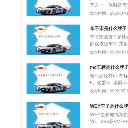
铝V-8发动机配有
车之一，保时捷代
机输出功率为15
的环境兼容性的完
发布时间：2023-07-17
车之一，保时捷旗
和名副其实的环境兼
车子宋是什么牌子
era再次确立了其
车子宋的牌子是比
时捷双离合器变速
的双模版车型,其定
跃。
得颇为运动。车身侧
发布时间：2023-07-17
顶的视觉效果。3.
为4600/1870/1
mc车标是什么牌
暂时还没有mc车
6、名爵5、名爵z
长4704mm、宽18
发布时间：2023-07-17
款名爵6搭载了1.5
大扭矩是285nm
WEY车子是什么
WEY是长城汽车旗
V6、VV5及VV