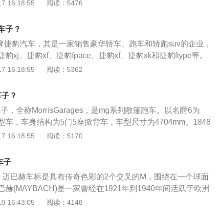
长宽高分别是4760mm、1931mm、1655mm，轴距为2950
 16:18:55
阅读：5476
的驱动方式是前置前驱，最高时速为每小时205km，引擎类型是
920kg，制动方式是四轮通风盘式制动。
子车子？
车品牌捷豹汽车，其是一家销售豪华轿车、跑车和轿跑suv的企业，
xj、捷豹xf、捷豹fpace、捷豹xf、捷豹xk和捷豹ftype等。
是一款中型轿车，使用3.0t机械增压发动机，发动机最大马力是
 16:18:55
阅读：5362
长宽高分别是5265mm、1899mm、1460mm，轴距为3157m
自一体变速箱，最高车速是每小时250km。
车子？
，全称MorrisGarages，是mg系列敞篷跑车。以名爵6为
车，车身结构为5门5座掀背车，车型尺寸为4704mm、1848
轴距为2715mm。名爵6搭载的是1.5T4缸涡轮增压发动机，与其
 16:18:55
阅读：5170
变速箱，驱动方式为前置前驱，悬架系统方面，前悬架采用了
，后悬架采用了多连杆式独立悬架。
车子
，迈巴赫车标是具有传奇色彩的2个交叉的M，围绕在一个球面
赫(MAYBACH)是一家曾经在1921年到1940年间活跃于欧洲
与制造厂，由威廉迈巴赫于1921年在德国创立。1919年，难
 16:43:05
阅读：4148
巴赫与其子卡尔·迈巴赫(carlmaybach)共同缔造了“迈巴