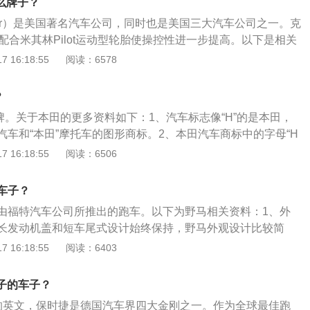
什么牌子？
上速度最快量产跑车。
sler）是美国著名汽车公司，同时也是美国三大汽车公司之一。克
配合米其林Pilot运动型轮胎使操控性进一步提高。以下是相关
勒公司是创始人沃尔特·克莱斯勒的姓氏命名的汽车公司。2、图
 16:18:55
阅读：6578
星勋章，它体现了克莱斯勒家族和公司员工们的远大理想和抱
地追求和在竞争中获胜的奋斗精神；五角星的五个部分，分别
？
用克莱斯勒汽车公司的汽车，克莱斯勒汽车公司的汽车遍及全
牌。关于本田的更多资料如下：1、汽车标志像“H”的是本田，
田”汽车和“本田”摩托车的图形商标。2、本田汽车商标中的字母“H
MOTOR”的缩写，在这两个字母上有鹰的翅膀，象征着“飞跃的本田
 16:18:55
阅读：6506
途无量”。3、1946年10月创立，1948年9月成立公司，创始
田宗一郎。公司总部在东京，雇员总数达18万人左右。现在，
车子？
跨国汽车、摩托车生产销售集团。
由福特汽车公司所推出的跑车。以下为野马相关资料：1、外
长发动机盖和短车尾式设计始终保持，野马外观设计比较简
饰，设有C形侧进风槽、三联尾灯以及格栅中间的奔马徽饰；
 16:18:55
阅读：6403
出点是实用可靠的铝质仪表板，采用带双镀铬镶圈的仪表盘，
色彩可调配式组合仪表，驾驶员可轻松通过按动按钮来任意调
牌子的车子？
不同颜色背景来突显自己的个性；3、动力搭配：采用4.6升全
时捷的英文，保时捷是德国汽车界四大金刚之一。作为全球最佳跑