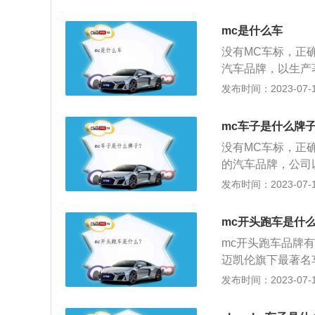
稳固的八角形形状
更象征着热情、忠诚
mc是什么车
MG罗孚汽车公司
没有MC车标，正确的
的先河，收购合并
汽车品牌，以生产
国MG罗孚公司和
形，八角形在中国
发布时间：2023-07-17
整车发动机制造技
上、不断进取的精
质、创造力作为品
mc车子是什么牌
同时MG跑车向来
没有MC车标，正确的
后，MG旗下车型
的汽车品牌，公司
5年7月22日，
创立：2005年7
发布时间：2023-07-17
机生产分部，开创
及其发动机生产分
司叫南京名爵汽车
之后的公司叫南京
mc开头跑车是什
南汽集团的资产与
mc开头跑车品牌
术、顶尖的技术管
迈凯伦旗下最著名车
英国是Morris
1，迈凯伦跑车都
发布时间：2023-07-17
名于汽车界。南京
凯伦跑车性能非常
秒内从静止加速到