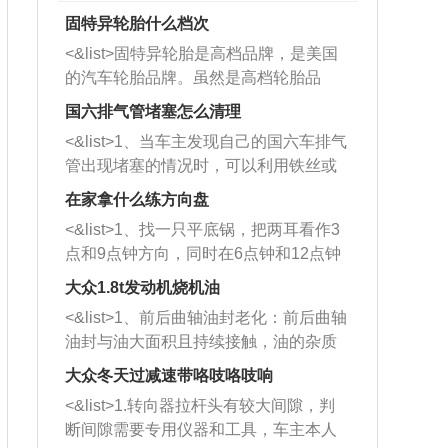
固特异轮胎什么档次
<&list>固特异轮胎是高档品牌，是美国
的汽车轮胎品牌。虽然是高档轮胎品
牌，但是中高低端的轮胎都有生产，这
国六排气管堵塞怎么清理
也是为了更好的开拓市场。
<&list>1、当车主发现自己的国六车排气
管出现堵塞的情况时，可以利用铁丝或
者是细棍，直接将杂物给取出来，如果
在家拿什么练方向盘
堵塞情况比较严重，也可以采取应急措
<&list>1、找一只平底锅，把两耳看作3
施。 <&list>2、直接利用木棍将所有的
点和9点钟方向，同时在6点钟和12点钟
杂物推到排气管里面的位置处，然后将
方向做一个标记。 <&list>2、双手握住
三元催化器拆解开，就可以将堵塞的东
大众1.8t发动机烧机油
平底锅两耳，然后往左打半圈、一圈、
西取出来。但如果是因为积碳过多引起
<&list>1、前后曲轴油封老化：前后曲轴
一圈半的练习，往右同样也要打相同的
的堵塞，就需要将三元催化器泡在草酸
油封与油大面积且持续接触，油的杂质
圈数。 <&list>3、最后强调要反复练
中进行清洗。 <&list>3、也可以利用清
和发动机内持续温度变化使其密封效果
习，这样就可以形成肌肉记忆，在真实
大众冬天过减速带咯吱咯吱响
洗剂对堵塞的情况得到解决，将清洗剂
逐渐减弱，导致渗油或漏油。<&list>2、
驾驶车辆时，不需要记忆也能打好方
放在燃油箱中，与燃油混合后，车辆启
<&list>1.转向器拉杆头有较大间隙，判
活塞间隙过大：积碳会使活塞环与缸体
向。
动时，就可以和汽油一起进入到燃烧
断间隙需要专用仪器和工具，车主本人
的间隙扩大，导致机油流入燃烧室中，