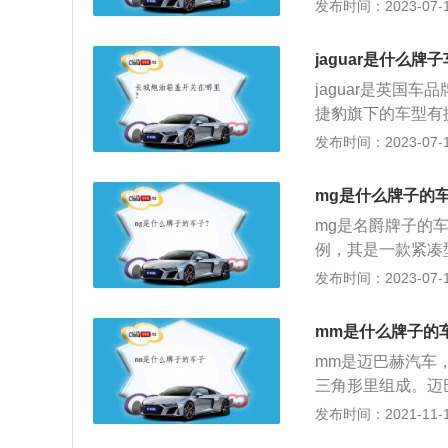
型豪华SUV，其车身
发布时间：2023-07-17
mm。WEYVV7
汽油，车身重量为1
jaguar是什么牌
jaguar是英国
捷豹旗下的车型有捷豹
以捷豹xj为例：其
发布时间：2023-07-17
340ps。捷豹xj的
m，搭载的是8挡手
mg是什么牌子的
mg是名爵牌子的车子
例，其是一款紧凑型
mm、1466mm，
发布时间：2023-07-17
匹配的是6挡手动
麦弗逊式独立悬架
mm是什么牌子的
mm是迈巴赫汽车
三角形里组成。迈巴
地区的豪华汽车品牌
发布时间：2021-11-10
舍汽车梦想的威廉·迈