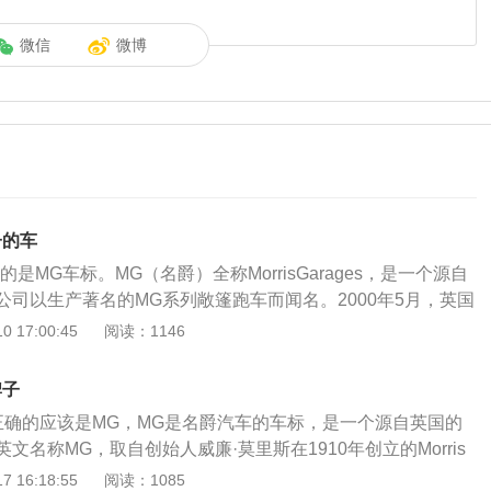
微信
微博
子的车
是MG车标。MG（名爵）全称MorrisGarages，是一个源自
公司以生产著名的MG系列敞篷跑车而闻名。2000年5月，英国
车名牌罗孚(Rover）合并成为MG罗孚汽车公司。以2022款名
 17:00:45
阅读：1146
：车长4675毫米，宽1842毫米，高1480毫米，最大功率127
T的173马力，变速箱采用7挡湿式双离合。（数据来源于有驾官
牌子
正确的应该是MG，MG是名爵汽车的车标，是一个源自英国的
文名称MG，取自创始人威廉·莫里斯在1910年创立的Morris
里斯车行）首字母。运用了英国圣公教会天穹的极具张力、坚定、
 16:18:55
阅读：1085